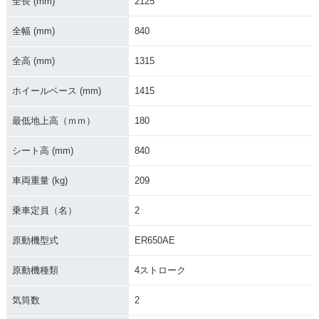
全長 (mm)
2125
2016年 Versys 65
2015年 Versys 650
2015年 Versys 65
全幅 (mm)
840
0・カラーチェンジ
ABS・フルモデルチ
0・フルモデルチェ
ェンジ
ンジ
全高 (mm)
1315
ホイールベース (mm)
1415
最低地上高（ｍｍ）
180
シート高 (mm)
840
2014年 Versys 650
2014年 Versys 65
2013年 Versys 65
ABS・カラーチェン
0・カラーチェンジ
0・カラーチェンジ
ジ
車両重量 (kg)
209
乗車定員（名）
2
原動機型式
ER650AE
原動機種類
4ストローク
2012年 Versys 650
2012年 Versys 65
2011年 Versys 650
ABS・カラーチェン
0・カラーチェンジ
ABS・カラーチェン
気筒数
2
ジ
ジ