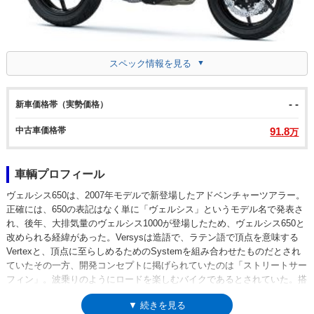
スペック情報を見る
- -
新車価格帯（実勢価格）
中古車価格帯
91.8
万
車輌プロフィール
ヴェルシス650は、2007年モデルで新登場したアドベンチャーツアラー。
正確には、650の表記はなく単に「ヴェルシス」というモデル名で発表さ
れ、後年、大排気量のヴェルシス1000が登場したため、ヴェルシス650と
改められる経緯があった。Versysは造語で、ラテン語で頂点を意味する
Vertexと、頂点に至らしめるためのSystemを組み合わせたものだとされ
ていたその一方、開発コンセプトに掲げられていたのは「ストリートサー
フィン」。波乗りのようにロードを楽しむバイクであるとされていた。搭
載されたのは、649ccの水冷並列2気筒エンジンで、これは2006年に登場
▼ 続きを見る
していたER-6n（ネイキッド）とER-6f・ニンジャ650R（フルカウルスポ