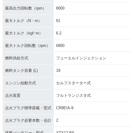
最高出力回転数（rpm）
8000
2007年 Versys 65
最大トルク（N・m）
61
0・新登場
最大トルク（kgf･m）
6.2
最大トルク回転数（rpm）
6800
燃料供給方式
フューエルインジェクション
燃料タンク容量 (L)
19
エンジン始動方式
セルフスターター式
点火装置
フルトランジスタ式
点火プラグ標準搭載・型式
CR9EIA-9
点火プラグ必要本数・合計
2
搭載バッテリー・型式
YTX12-BS