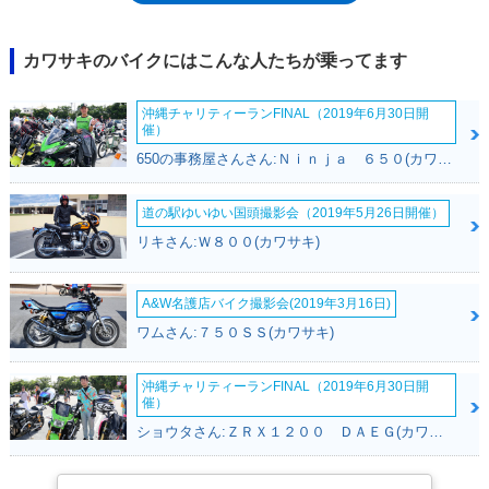
ーツ）と同様のもの。レイダウンオフセットされたリアショックのレイア
ウトも、ER-6と共通で、3姉妹モデルというイメージだった。輸出専用モ
デルのため、日本国内での販売は、ブライトコーポレーション経由で行わ
カワサキのバイクにはこんな人たちが乗ってます
れ、2018年4月までに2回のモデルチェンジが行われた。カワサキのマー
ケットコードで区分すると、2007年に登場した初期モデルが
沖縄チャリティーランFINAL（2019年6月30日開
KLE650A/B、2010年からの2代目がKLE650C/D、2015年からの3代目が
催）
KLE650E/Fとなり、BとDとFは、AとCとEに対するABS搭載モデルとい
650の事務屋さんさん:Ｎｉｎｊａ ６５０(カワサキ)
う位置付けになった。なお、ブライトコーポレーションによる日本での販
売は2016年モデルが最後となった。その後も欧州や北米では販売が続け
られた。2022年モデルでは、上位機種のヴェルシス1000とよく似た（同
道の駅ゆいゆい国頭撮影会（2019年5月26日開催）
時代のニンジャシリーズと似た）フロントマスクを持つ新スタイルに変更
リキさん:Ｗ８００(カワサキ)
され、トラクションコントロールやカラー液晶のメーターなどを装備し
た。このモデルのあと、初めての日本国内正式導入が「2022年初夏」と
発表されたが、新型コロナウイルスの蔓延による混乱などもあって延期さ
A&W名護店バイク撮影会(2019年3月16日)
れた。それから約1年が過ぎた2023年10月、同年11月からの発売が発表さ
ワムさん:７５０ＳＳ(カワサキ)
れた。
沖縄チャリティーランFINAL（2019年6月30日開
催）
ショウタさん:ＺＲＸ１２００ ＤＡＥＧ(カワサキ)