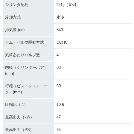
シリンダ配列
並列（直列）
冷却方式
水冷
排気量 (cc)
649
2011年 Versys 65
2010年 Versys 650
2010年 Versys 65
カム・バルブ駆動方式
DOHC
0・カラーチェンジ
ABS・フルモデルチ
0・フルモデルチェ
ェンジ
ンジ
気筒あたりバルブ数
4
内径（シリンダーボア）
83
(mm)
行程（ピストンストロー
60
ク）(mm)
2008年 Versys 650
2008年 Versys 65
2007年 Versys 650
ABS・カラーチェン
0・カラーチェンジ
ABS・新登場
圧縮比（:1）
10.6
ジ
最高出力（kW）
47
最高出力（PS）
64