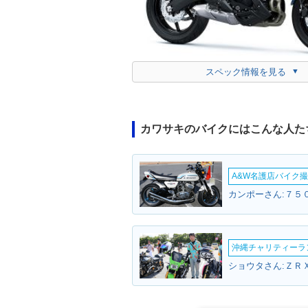
スペック情報を見る
カワサキのバイクにはこんな人た
A&W名護店バイク撮影
カンポーさん:７５０
沖縄チャリティーランF
ショウタさん:ＺＲ