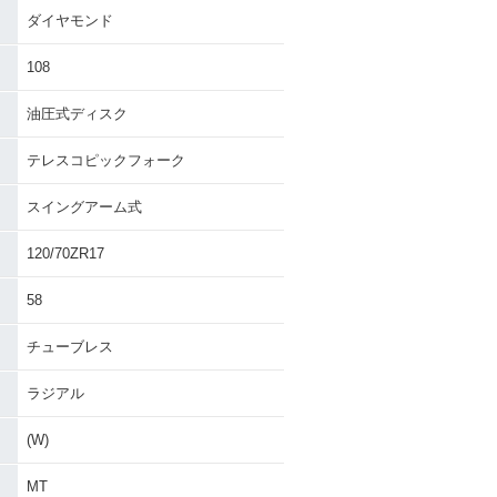
ダイヤモンド
108
油圧式ディスク
テレスコピックフォーク
スイングアーム式
120/70ZR17
58
チューブレス
ラジアル
(W)
MT