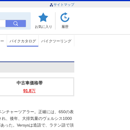
サイトマップ
お気に入り
履歴
ュー
バイクカタログ
バイクツーリング
中古車価格帯
91.8
万
ドベンチャーツアラー。正確には、650の表
れ、後年、大排気量のヴェルシス1000
あった。Versysは造語で、ラテン語で頂