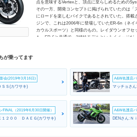
点を意味するVertexと、頂点に至らしめるためのS
その一方、開発コンセプトに掲げられていたのは「
にロードを楽しむバイクであるとされていた。搭載され
ジンで、これは2006年に登場していたER-6n（ネイキ
カウルスポーツ）と同様のもの。レイダウンオフセ
も、ER-6と共通で、3姉妹モデルというイメージ
の販売は、ブライトコーポレーション経由で行われ、2
が行われた。カワサキのマーケットコードで区分する
ちが乗ってます
KLE650A/B、2010年からの2代目がKLE650C/D、
BとDとFは、AとCとEに対するABS搭載モデルと
ーポレーションによる日本での販売は2016年モデ
会(2019年3月16日)
A&W名護店バ
は販売が続けられた。2022年モデルでは、上位機種
ニンジャシリーズと似た）フロントマスクを持つ新
ＳＳ(カワサキ)
マッチョさん
トロールやカラー液晶のメーターなどを装備した。
式導入が「2022年初夏」と発表されたが、新型コ
て延期された。それから約1年が過ぎた2023年10
INAL（2019年6月30日開催）
A&W名護店バ
Ｘ１２００ ＤＡＥＧ(カワサキ)
DENさん:Ｎ