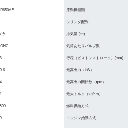
s 650・カ
2011年 Versys 650 AB
2011年 Versys 650・カ
2010年 Ve
S・カラーチェンジ
ラーチェンジ
S・フル
ER650AE
原動機種類
シリンダ配列
水冷
排気量 (cc)
DOHC
気筒あたりバルブ数
s 650・カ
2007年 Versys 650 AB
2007年 Versys 650・新
3
行程（ピストンストローク）(mm)
S・新登場
登場
0.6
最高出力（kW）
4
最高出力回転数（rpm）
1
最大トルク（kgf･m）
800
燃料供給方式
9
エンジン始動方式