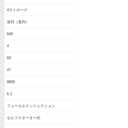
rsys 650 AB
2010年 Versys 650・フ
モデルチェンジ
ルモデルチェンジ
4ストローク
並列（直列）
649
4
60
47
8000
6.2
フューエルインジェクション
セルフスターター式