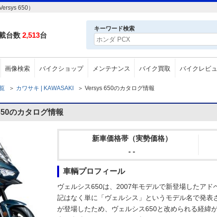
sys 650）
キーワード検索
載台数
2,513
台
画像検索
バイクショップ
メンテナンス
バイク買取
バイクレビ
一覧
＞
カワサキ | KAWASAKI
＞
Versys 650のカタログ情報
 650のカタログ情報
新車価格帯（実勢価格）
- -
車輌プロフィール
ヴェルシス650は、2007年モデルで新登場したア
記はなく単に「ヴェルシス」というモデル名で発表さ
が登場したため、ヴェルシス650と改められる経緯が