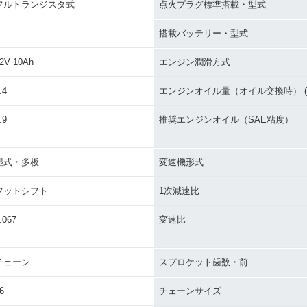
フルトランジスタ式
点火プラグ標準搭載・型式
搭載バッテリー・型式
2V 10Ah
エンジン潤滑方式
.4
エンジンオイル量（オイル交換時） (L
.9
推奨エンジンオイル（SAE粘度）
湿式・多板
変速機形式
フットシフト
1次減速比
.067
変速比
チェーン
スプロケット歯数・前
6
チェーンサイズ