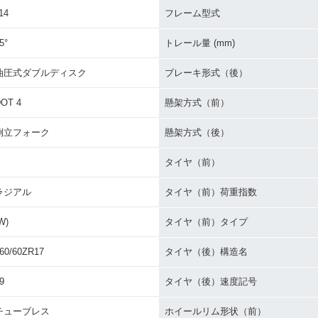
14
フレーム型式
5°
トレール量 (mm)
油圧式ダブルディスク
ブレーキ形式（後）
OT 4
懸架方式（前）
倒立フォーク
懸架方式（後）
タイヤ（前）
ラジアル
タイヤ（前）荷重指数
W)
タイヤ（前）タイプ
60/60ZR17
タイヤ（後）構造名
9
タイヤ（後）速度記号
チューブレス
ホイールリム形状（前）