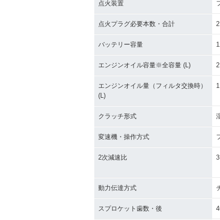
点火装置
点火プラグ必要本数・合計
2
バッテリー容量
1
エンジンオイル容量※全容量 (L)
2
エンジンオイル量（フィルタ交換時）
1
(L)
クラッチ形式
変速機・操作方式
2次減速比
3
動力伝達方式
スプロケット歯数・後
4