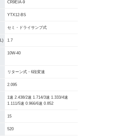
CR9EIA-9
YTX12-BS
セミ・ドライサンプ式
)
1.7
10W-40
リターン式・6段変速
2.095
1速 2.438/2速 1.714/3速 1.333/4速
1.111/5速 0.966/6速 0.852
15
520