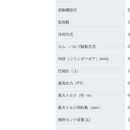
2012年 Versys 650 AB
2012年 Versy
S・カラーチェンジ
ラーチェンジ
原動機型式
気筒数
2
冷却方式
カム・バルブ駆動方式
2008年 Versys 650 AB
2008年 Versy
内径（シリンダーボア）(mm)
8
S・カラーチェンジ
ラーチェンジ
圧縮比（:1）
1
最高出力（PS）
6
最大トルク（N・m）
6
最大トルク回転数（rpm）
6
燃料タンク容量 (L)
1