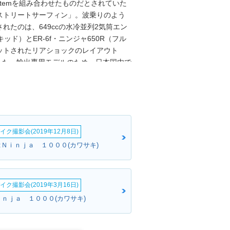
ystemを組み合わせたものだとされていた
ストリートサーフィン」。波乗りのよう
たのは、649ccの水冷並列2気筒エン
ッド）とER-6f・ニンジャ650R（フル
ットされたリアショックのレイアウト
だった。輸出専用モデルのため、日本国内で
018年4月までに2回のモデルチェンジ
と、2007年に登場した初期モデルが
2015年からの3代目がKLE650E/Fとなり、
いう位置付けになった。なお、ブライトコ
ルが最後となった。その後も欧州や北米で
イク撮影会(2019年12月8日)
のヴェルシス1000とよく似た（同時代の
スタイルに変更され、トラクションコン
:Ｎｉｎｊａ １０００(カワサキ)
このモデルのあと、初めての日本国内正
ロナウイルスの蔓延による混乱などもあっ
月、同年11月からの発売が発表された。
イク撮影会(2019年3月16日)
ｉｎｊａ １０００(カワサキ)