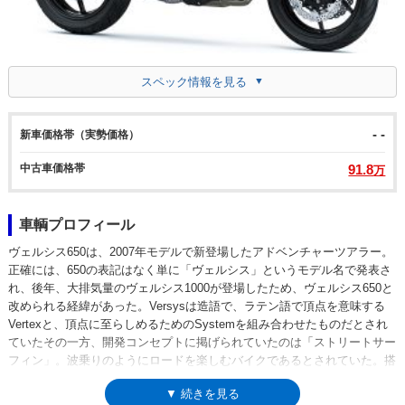
スペック情報を見る
- -
新車価格帯（実勢価格）
中古車価格帯
91.8
万
車輌プロフィール
ヴェルシス650は、2007年モデルで新登場したアドベンチャーツアラー。
正確には、650の表記はなく単に「ヴェルシス」というモデル名で発表さ
れ、後年、大排気量のヴェルシス1000が登場したため、ヴェルシス650と
改められる経緯があった。Versysは造語で、ラテン語で頂点を意味する
Vertexと、頂点に至らしめるためのSystemを組み合わせたものだとされ
ていたその一方、開発コンセプトに掲げられていたのは「ストリートサー
フィン」。波乗りのようにロードを楽しむバイクであるとされていた。搭
載されたのは、649ccの水冷並列2気筒エンジンで、これは2006年に登場
▼ 続きを見る
していたER-6n（ネイキッド）とER-6f・ニンジャ650R（フルカウルスポ