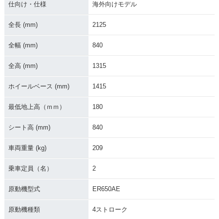
仕向け・仕様
海外向けモデル
全長 (mm)
2125
2016年 Versys 65
2015年 Versys 650
2015年 Versys 65
全幅 (mm)
840
0・カラーチェンジ
ABS・フルモデルチ
0・フルモデルチェ
ェンジ
ンジ
全高 (mm)
1315
ホイールベース (mm)
1415
最低地上高（ｍｍ）
180
シート高 (mm)
840
2014年 Versys 650
2014年 Versys 65
2013年 Versys 65
ABS・カラーチェン
0・カラーチェンジ
0・カラーチェンジ
ジ
車両重量 (kg)
209
乗車定員（名）
2
原動機型式
ER650AE
原動機種類
4ストローク