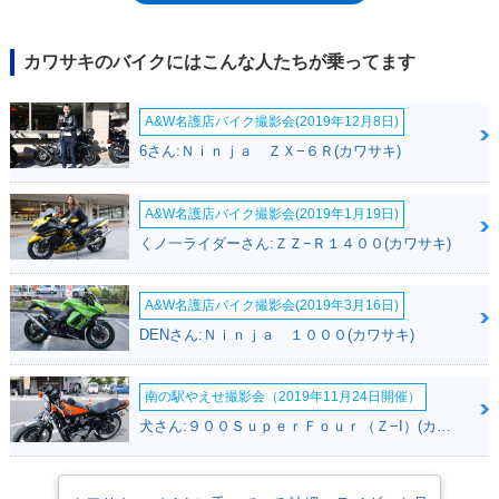
ーツ）と同様のもの。レイダウンオフセットされたリアショックのレイア
ウトも、ER-6と共通で、3姉妹モデルというイメージだった。輸出専用モ
デルのため、日本国内での販売は、ブライトコーポレーション経由で行わ
カワサキのバイクにはこんな人たちが乗ってます
れ、2018年4月までに2回のモデルチェンジが行われた。カワサキのマー
ケットコードで区分すると、2007年に登場した初期モデルが
A&W名護店バイク撮影会(2019年12月8日)
KLE650A/B、2010年からの2代目がKLE650C/D、2015年からの3代目が
KLE650E/Fとなり、BとDとFは、AとCとEに対するABS搭載モデルとい
6さん:Ｎｉｎｊａ ＺＸ−６Ｒ(カワサキ)
う位置付けになった。なお、ブライトコーポレーションによる日本での販
売は2016年モデルが最後となった。その後も欧州や北米では販売が続け
られた。2022年モデルでは、上位機種のヴェルシス1000とよく似た（同
A&W名護店バイク撮影会(2019年1月19日)
時代のニンジャシリーズと似た）フロントマスクを持つ新スタイルに変更
くノ一ライダーさん:ＺＺ−Ｒ１４００(カワサキ)
され、トラクションコントロールやカラー液晶のメーターなどを装備し
た。このモデルのあと、初めての日本国内正式導入が「2022年初夏」と
発表されたが、新型コロナウイルスの蔓延による混乱などもあって延期さ
A&W名護店バイク撮影会(2019年3月16日)
れた。それから約1年が過ぎた2023年10月、同年11月からの発売が発表さ
DENさん:Ｎｉｎｊａ １０００(カワサキ)
れた。
南の駅やえせ撮影会（2019年11月24日開催）
犬さん:９００ＳｕｐｅｒＦｏｕｒ（Ｚ−I）(カワサキ)