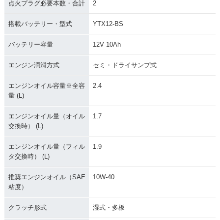
点火プラグ必要本数・合計
2
搭載バッテリー・型式
YTX12-BS
バッテリー容量
12V 10Ah
エンジン潤滑方式
セミ・ドライサンプ式
エンジンオイル容量※全容
2.4
量 (L)
エンジンオイル量（オイル
1.7
交換時） (L)
エンジンオイル量（フィル
1.9
タ交換時） (L)
推奨エンジンオイル（SAE
10W-40
粘度）
クラッチ形式
湿式・多板