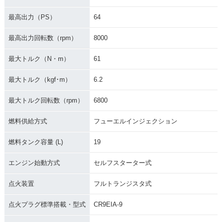
最高出力（PS）
64
最高出力回転数（rpm）
8000
2007年 Versys 65
最大トルク（N・m）
61
0・新登場
最大トルク（kgf･m）
6.2
最大トルク回転数（rpm）
6800
燃料供給方式
フューエルインジェクション
燃料タンク容量 (L)
19
エンジン始動方式
セルフスターター式
点火装置
フルトランジスタ式
点火プラグ標準搭載・型式
CR9EIA-9