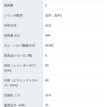
2012年 Versys 650
2012年 Versys 65
2011年 Versys 650
ABS・カラーチェン
0・カラーチェンジ
ABS・カラーチェン
気筒数
2
ジ
ジ
シリンダ配列
並列（直列）
冷却方式
水冷
排気量 (cc)
649
2011年 Versys 65
2010年 Versys 650
2010年 Versys 65
カム・バルブ駆動方式
DOHC
0・カラーチェンジ
ABS・フルモデルチ
0・フルモデルチェ
ェンジ
ンジ
気筒あたりバルブ数
4
内径（シリンダーボア）
83
(mm)
行程（ピストンストロー
60
ク）(mm)
2008年 Versys 650
2008年 Versys 65
2007年 Versys 650
ABS・カラーチェン
0・カラーチェンジ
ABS・新登場
圧縮比（:1）
10.6
ジ
最高出力（kW）
47