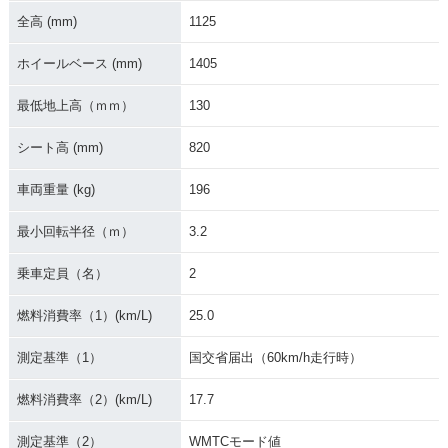
全高 (mm)
1125
2017年 CBR1000R
2017年 CBR1000R
2017年 CBR1000R
R SP
R・フルモデルチェ
R SP2
ホイールベース (mm)
1405
ンジ
最低地上高（ｍｍ）
130
シート高 (mm)
820
車両重量 (kg)
196
2017年 CBR1000R
2016年 CBR1000R
2016年 CBR1000R
最小回転半径（ｍ）
3.2
R
R SP・カラーチェン
R ABS・カラーチェ
ジ
ンジ
乗車定員（名）
2
燃料消費率（1）(km/L)
25.0
測定基準（1）
国交省届出（60km/h走行時）
燃料消費率（2）(km/L)
17.7
2016年 CBR1000R
2016年 CBR1000R
2015年 CBR1000R
R・カラーチェンジ
R
R SP Champion Sp
測定基準（2）
WMTCモード値
ecial・特別・限定仕