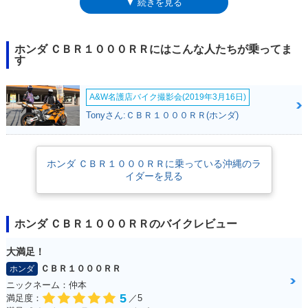
▼ 続きを見る
は長期間製造され、3度目のマイナーチェンジを受けた2014年には、より
スポーツ志向の強い「SP」がタイプ追加された。次のフルモデルチェン
ジは2017年3月のこと。SC77型となり、CBR1000RR SPも同時に設定さ
れた。SPには、軽量小型のリチウムイオンバッテリーやチタン製の燃料
ホンダ ＣＢＲ１０００ＲＲにはこんな人たちが乗ってま
タンクが採用されていた。同年5月には「SP2」も追加設定された。2019
す
年モデルでは、エンジン出力の制御に、当時のMotoGPワークスマシン
RC213Vの制御プログラムをベースにするなどの内部熟成が図られた。
A&W名護店バイク撮影会(2019年3月16日)
2020年、後継モデルのCBR1000RR-Rが登場するとともに、15年以上にわ
たったモデルライフに幕を下ろした。
Tonyさん:ＣＢＲ１０００ＲＲ(ホンダ)
ホンダ ＣＢＲ１０００ＲＲに乗っている沖縄のラ
イダーを見る
ホンダ ＣＢＲ１０００ＲＲのバイクレビュー
大満足！
ＣＢＲ１０００ＲＲ
ホンダ
ニックネーム：仲本
5
満足度：
／5