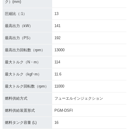
ク）(mm)
圧縮比（:1）
13
2014年 CBR1000R
2013年 CBR1000R
2013年 CBR1000R
R C-ABS
R Special Editio
R ABS Special Edit
最高出力（kW）
141
n・特別・限定仕様
ion・特別・限定仕
様
最高出力（PS）
192
最高出力回転数（rpm）
13000
最大トルク（N・m）
114
最大トルク（kgf･m）
11.6
2013年 CBR1000R
2013年 CBR1000R
2012年 CBR1000R
R ABS・カラーチェ
R・カラーチェンジ
R ABS・マイナーチ
最大トルク回転数（rpm）
11000
ンジ
ェンジ
燃料供給方式
フューエルインジェクション
燃料供給装置形式
PGM-DSFI
燃料タンク容量 (L)
16