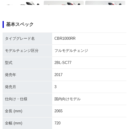
基本スペック
2019年 CBR1000R
2018年 CBR1000R
2018年 CBR1000R
タイプグレード名
CBR1000RR
R・マイナーチェン
R SP・カラーチェン
R・カラーチェンジ
ジ
ジ
モデルチェンジ区分
フルモデルチェンジ
型式
2BL-SC77
発売年
2017
発売月
3
2018年 CBR1000R
2017年 CBR1000R
2017年 CBR1000R
R SP2・特別・限定
R SP2・追加
R SP・フルモデルチ
仕様
ェンジ
仕向け・仕様
国内向けモデル
全長 (mm)
2065
全幅 (mm)
720