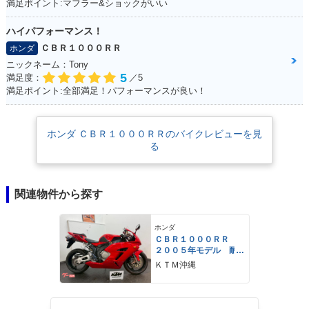
満足ポイント:マフラー&ショックがいい
ハイパフォーマンス！
ＣＢＲ１０００ＲＲ
ホンダ
ニックネーム：Tony
5
満足度：
／5
満足ポイント:全部満足！パフォーマンスが良い！
ホンダ ＣＢＲ１０００ＲＲのバイクレビューを見
る
関連物件から探す
ホンダ
ＣＢＲ１０００ＲＲ
２００５年モデル 耐
久カウル仕様
ＫＴＭ沖縄