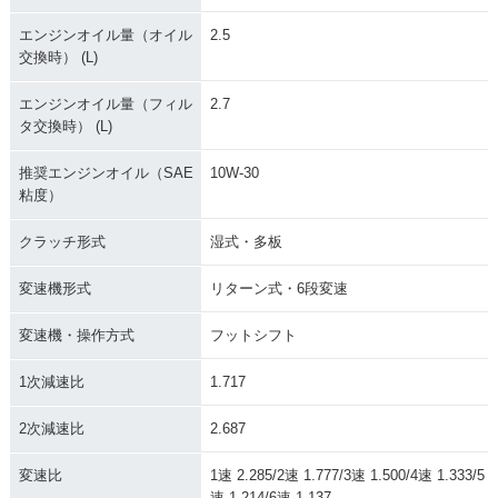
エンジンオイル量（オイル
2.5
交換時） (L)
エンジンオイル量（フィル
2.7
2008年 CBR1000R
2007年 CBR1000R
2007年 CBR1000R
タ交換時） (L)
R・フルモデルチェ
R Special Editio
R Special・カラー
ンジ
n・特別・限定仕様
チェンジ
推奨エンジンオイル（SAE
10W-30
粘度）
クラッチ形式
湿式・多板
変速機形式
リターン式・6段変速
2007年 CBR1000R
2006年 CBR1000R
2005年 CBR1000R
変速機・操作方式
フットシフト
R・カラーチェンジ
R・マイナーチェン
R Special Editio
ジ
n・特別・限定仕様
1次減速比
1.717
2次減速比
2.687
変速比
1速 2.285/2速 1.777/3速 1.500/4速 1.333/5
速 1.214/6速 1.137