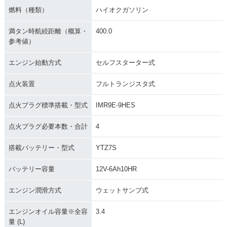
2012年 CBR1000R
2011年 CBR1000R
2011年 CBR1000R
燃料（種類）
ハイオクガソリン
R・マイナーチェン
R ABS・カラーチェ
R・カラーチェンジ
ジ
ンジ
満タン時航続距離（概算・
400.0
参考値）
エンジン始動方式
セルフスターター式
点火装置
フルトランジスタ式
2010年 CBR1000R
2010年 CBR1000R
2009年 CBR1000R
R ABS・マイナーチ
R・マイナーチェン
R ABS・追加
点火プラグ標準搭載・型式
IMR9E-9HES
ェンジ
ジ
点火プラグ必要本数・合計
4
搭載バッテリー・型式
YTZ7S
バッテリー容量
12V-6Ah10HR
2009年 CBR1000R
2008年 CBR1000R
2008年 CBR1000R
エンジン潤滑方式
ウェットサンプ式
R・カラーチェンジ
R Special Editio
R・カラーチェンジ
n・特別・限定仕様
エンジンオイル容量※全容
3.4
量 (L)