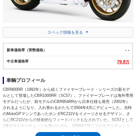
スペック情報を見る
- -
新車価格帯（実勢価格）
中古車価格帯
79.8
万
車輌プロフィール
CBR900RR（1992年）から続くファイヤーブレード・シリーズの新モデ
ルとして登場したCBR1000RR（SC57）。ファイヤーブレードは海外専用
モデルだったが、前モデルのCBR954RRから日本仕様も発売（2002年）
されるようになり、入れ替わるかたちで2004年4月にデビューした。当時
のMotoGPマシンであったホンダRC211Vをイメージさせるデザイン、さ
らにRC211Vからの技術的なフィードバックもなされていた。SC57として
2度のマイナーチェンジを受けたのち、2008年7月にフルモデルチェンジ
（SC59）が行われた。SC59型は、このクラスのスーパースポーツとして