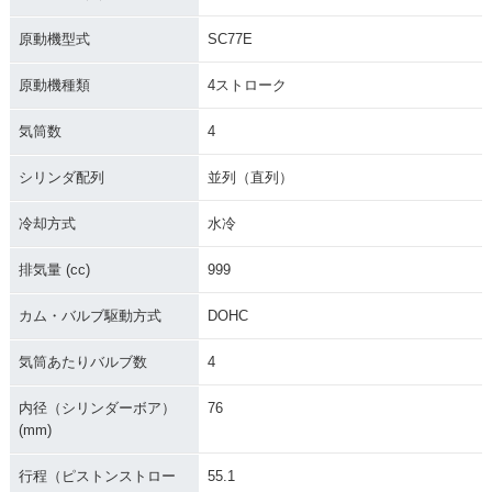
様
原動機型式
SC77E
原動機種類
4ストローク
気筒数
4
シリンダ配列
並列（直列）
2015年 CBR1000R
2015年 CBR1000R
2014年 CBR1000R
R SP
R C-ABS
R SP・追加
冷却方式
水冷
排気量 (cc)
999
カム・バルブ駆動方式
DOHC
気筒あたりバルブ数
4
2014年 CBR1000R
2014年 CBR1000R
2014年 CBR1000R
R ABS・マイナーチ
R・マイナーチェン
R SP
ェンジ
ジ
内径（シリンダーボア）
76
(mm)
行程（ピストンストロー
55.1