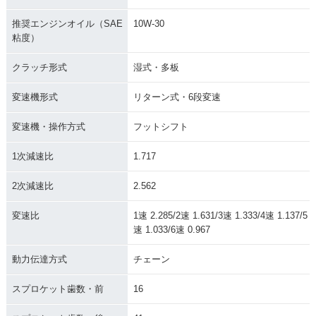
推奨エンジンオイル（SAE
10W-30
粘度）
2008年 CBR1000R
2007年 CBR1000R
2007年 CBR1000R
R・フルモデルチェ
R Special Editio
R Special・カラー
クラッチ形式
湿式・多板
ンジ
n・特別・限定仕様
チェンジ
変速機形式
リターン式・6段変速
変速機・操作方式
フットシフト
1次減速比
1.717
2007年 CBR1000R
2006年 CBR1000R
2005年 CBR1000R
2次減速比
2.562
R・カラーチェンジ
R・マイナーチェン
R Special Editio
ジ
n・特別・限定仕様
変速比
1速 2.285/2速 1.631/3速 1.333/4速 1.137/5
速 1.033/6速 0.967
動力伝達方式
チェーン
スプロケット歯数・前
16
2005年 CBR1000R
2004年 CBR1000R