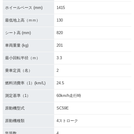
2017年 CBR1000R
2017年 CBR1000R
2017年 CBR1000R
R SP
R・フルモデルチェ
R SP2
ホイールベース (mm)
1415
ンジ
最低地上高（ｍｍ）
130
シート高 (mm)
820
車両重量 (kg)
201
2017年 CBR1000R
2016年 CBR1000R
2016年 CBR1000R
最小回転半径（ｍ）
3.3
R
R SP・カラーチェン
R ABS・カラーチェ
ジ
ンジ
乗車定員（名）
2
燃料消費率（1）(km/L)
24.5
測定基準（1）
60km/h走行時
原動機型式
SC59E
2016年 CBR1000R
2016年 CBR1000R
2015年 CBR1000R
R・カラーチェンジ
R
R SP Champion Sp
原動機種類
4ストローク
ecial・特別・限定仕
様
気筒数
4