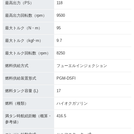
最高出力（PS）
118
2014年 CBR1000R
2013年 CBR1000R
2013年 CBR1000R
R C-ABS
R Special Editio
R ABS Special Edit
最高出力回転数（rpm）
9500
n・特別・限定仕様
ion・特別・限定仕
様
最大トルク（N・m）
95
最大トルク（kgf･m）
9.7
最大トルク回転数（rpm）
8250
燃料供給方式
フューエルインジェクション
2013年 CBR1000R
2013年 CBR1000R
2012年 CBR1000R
R ABS・カラーチェ
R・カラーチェンジ
R ABS・マイナーチ
燃料供給装置形式
PGM-DSFI
ンジ
ェンジ
燃料タンク容量 (L)
17
燃料（種類）
ハイオクガソリン
満タン時航続距離（概算・
416.5
参考値）
2012年 CBR1000R
2011年 CBR1000R
2011年 CBR1000R
R・マイナーチェン
R ABS・カラーチェ
R・カラーチェンジ
ジ
ンジ