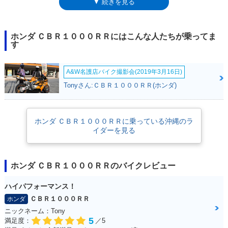
▼ 続きを見る
は長期間製造され、3度目のマイナーチェンジを受けた2014年には、より
スポーツ志向の強い「SP」がタイプ追加された。次のフルモデルチェン
ジは2017年3月のこと。SC77型となり、CBR1000RR SPも同時に設定さ
れた。SPには、軽量小型のリチウムイオンバッテリーやチタン製の燃料
ホンダ ＣＢＲ１０００ＲＲにはこんな人たちが乗ってま
タンクが採用されていた。同年5月には「SP2」も追加設定された。2019
す
年モデルでは、エンジン出力の制御に、当時のMotoGPワークスマシン
RC213Vの制御プログラムをベースにするなどの内部熟成が図られた。
A&W名護店バイク撮影会(2019年3月16日)
2020年、後継モデルのCBR1000RR-Rが登場するとともに、15年以上にわ
たったモデルライフに幕を下ろした。
Tonyさん:ＣＢＲ１０００ＲＲ(ホンダ)
ホンダ ＣＢＲ１０００ＲＲに乗っている沖縄のラ
イダーを見る
ホンダ ＣＢＲ１０００ＲＲのバイクレビュー
ハイパフォーマンス！
ＣＢＲ１０００ＲＲ
ホンダ
ニックネーム：Tony
5
満足度：
／5