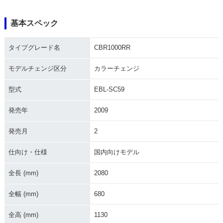
基本スペック
2019年 CBR1000R
2018年 CBR1000R
2018年 CBR1000R
タイプグレード名
CBR1000RR
R・マイナーチェン
R SP・カラーチェン
R・カラーチェンジ
ジ
ジ
モデルチェンジ区分
カラーチェンジ
型式
EBL-SC59
発売年
2009
発売月
2
2018年 CBR1000R
2017年 CBR1000R
2017年 CBR1000R
R SP2・特別・限定
R SP2・追加
R SP・フルモデルチ
仕様
ェンジ
仕向け・仕様
国内向けモデル
全長 (mm)
2080
全幅 (mm)
680
全高 (mm)
1130