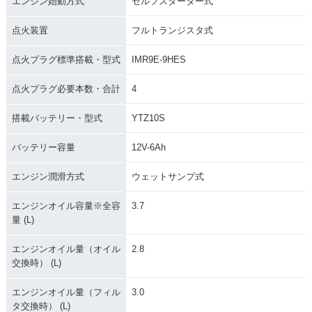
エンジン始動方式
セルフスターター式
点火装置
フルトランジスタ式
点火プラグ標準搭載・型式
IMR9E-9HES
点火プラグ必要本数・合計
4
2010年 CBR1000R
2010年 CBR1000R
2009年 CBR1000R
R ABS・マイナーチ
R・マイナーチェン
R ABS・追加
搭載バッテリー・型式
YTZ10S
ェンジ
ジ
バッテリー容量
12V-6Ah
エンジン潤滑方式
ウェットサンプ式
エンジンオイル容量※全容
3.7
量 (L)
2009年 CBR1000R
2008年 CBR1000R
2008年 CBR1000R
R・カラーチェンジ
R Special Editio
R・カラーチェンジ
エンジンオイル量（オイル
2.8
n・特別・限定仕様
交換時） (L)
エンジンオイル量（フィル
3.0
タ交換時） (L)