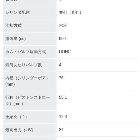
シリンダ配列
並列（直列）
冷却方式
水冷
排気量 (cc)
999
2015年 CBR1000R
2015年 CBR1000R
2014年 CBR1000R
R SP
R C-ABS
R SP・追加
カム・バルブ駆動方式
DOHC
気筒あたりバルブ数
4
内径（シリンダーボア）
76
(mm)
2014年 CBR1000R
2014年 CBR1000R
2014年 CBR1000R
行程（ピストンストロー
55.1
R ABS・マイナーチ
R・マイナーチェン
R SP
ェンジ
ジ
ク）(mm)
圧縮比（:1）
12.3
最高出力（kW）
87