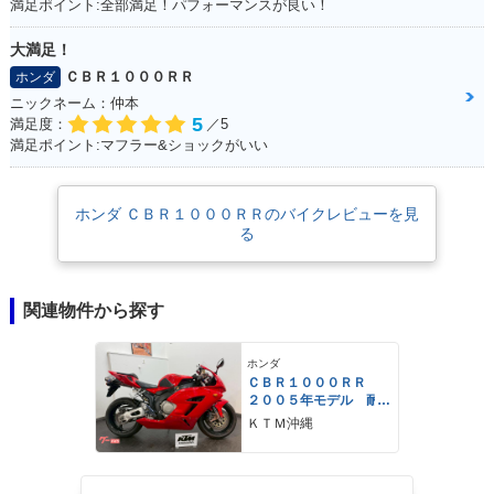
満足ポイント:全部満足！パフォーマンスが良い！
大満足！
ＣＢＲ１０００ＲＲ
ホンダ
ニックネーム：仲本
5
満足度：
／5
満足ポイント:マフラー&ショックがいい
ホンダ ＣＢＲ１０００ＲＲのバイクレビューを見
る
関連物件から探す
ホンダ
ＣＢＲ１０００ＲＲ
２００５年モデル 耐
久カウル仕様
ＫＴＭ沖縄