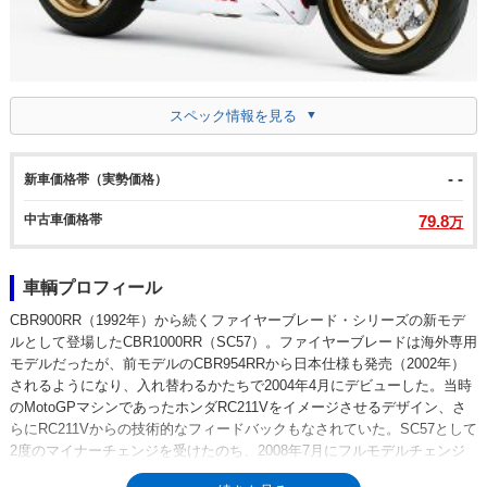
スペック情報を見る
- -
新車価格帯（実勢価格）
中古車価格帯
79.8
万
車輌プロフィール
CBR900RR（1992年）から続くファイヤーブレード・シリーズの新モデ
ルとして登場したCBR1000RR（SC57）。ファイヤーブレードは海外専用
モデルだったが、前モデルのCBR954RRから日本仕様も発売（2002年）
されるようになり、入れ替わるかたちで2004年4月にデビューした。当時
のMotoGPマシンであったホンダRC211Vをイメージさせるデザイン、さ
らにRC211Vからの技術的なフィードバックもなされていた。SC57として
2度のマイナーチェンジを受けたのち、2008年7月にフルモデルチェンジ
（SC59）が行われた。SC59型は、このクラスのスーパースポーツとして