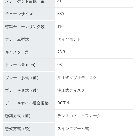
スプロケット歯数・後
41
R・マイナーチェン
R・新登場
ジ
チェーンサイズ
530
標準チェーンリンク数
116
フレーム型式
ダイヤモンド
キャスター角
23.3
トレール量 (mm)
96
ブレーキ形式（前）
油圧式ダブルディスク
ブレーキ形式（後）
油圧式ディスク
ブレーキオイル適合規格
DOT 4
懸架方式（前）
テレスコピックフォーク
懸架方式（後）
スイングアーム式