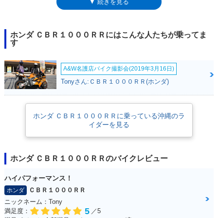
▼ 続きを見る
は長期間製造され、3度目のマイナーチェンジを受けた2014年には、より
スポーツ志向の強い「SP」がタイプ追加された。次のフルモデルチェン
ジは2017年3月のこと。SC77型となり、CBR1000RR SPも同時に設定さ
れた。SPには、軽量小型のリチウムイオンバッテリーやチタン製の燃料
ホンダ ＣＢＲ１０００ＲＲにはこんな人たちが乗ってま
タンクが採用されていた。同年5月には「SP2」も追加設定された。2019
す
年モデルでは、エンジン出力の制御に、当時のMotoGPワークスマシン
RC213Vの制御プログラムをベースにするなどの内部熟成が図られた。
A&W名護店バイク撮影会(2019年3月16日)
2020年、後継モデルのCBR1000RR-Rが登場するとともに、15年以上にわ
たったモデルライフに幕を下ろした。
Tonyさん:ＣＢＲ１０００ＲＲ(ホンダ)
ホンダ ＣＢＲ１０００ＲＲに乗っている沖縄のラ
イダーを見る
ホンダ ＣＢＲ１０００ＲＲのバイクレビュー
ハイパフォーマンス！
ＣＢＲ１０００ＲＲ
ホンダ
ニックネーム：Tony
5
満足度：
／5