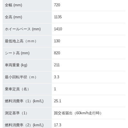
全幅 (mm)
720
全高 (mm)
1135
2017年 CBR1000R
2017年 CBR1000R
2017年 CBR1000R
R SP
R・フルモデルチェ
R SP2
ホイールベース (mm)
1410
ンジ
最低地上高（ｍｍ）
130
シート高 (mm)
820
車両重量 (kg)
211
2017年 CBR1000R
2016年 CBR1000R
2016年 CBR1000R
最小回転半径（ｍ）
3.3
R
R SP・カラーチェン
R ABS・カラーチェ
ジ
ンジ
乗車定員（名）
1
燃料消費率（1）(km/L)
25.1
測定基準（1）
国交省届出（60km/h走行時）
燃料消費率（2）(km/L)
17.3