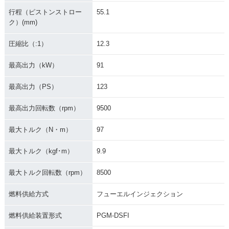
行程（ピストンストロー
55.1
ク）(mm)
圧縮比（:1）
12.3
2014年 CBR1000R
2013年 CBR1000R
2013年 CBR1000R
R C-ABS
R Special Editio
R ABS Special Edit
最高出力（kW）
91
n・特別・限定仕様
ion・特別・限定仕
様
最高出力（PS）
123
最高出力回転数（rpm）
9500
最大トルク（N・m）
97
最大トルク（kgf･m）
9.9
2013年 CBR1000R
2013年 CBR1000R
2012年 CBR1000R
R ABS・カラーチェ
R・カラーチェンジ
R ABS・マイナーチ
最大トルク回転数（rpm）
8500
ンジ
ェンジ
燃料供給方式
フューエルインジェクション
燃料供給装置形式
PGM-DSFI