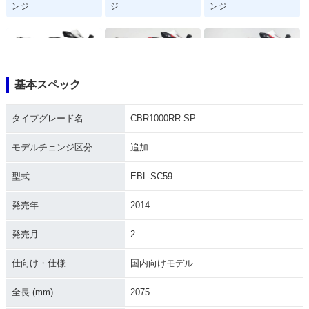
ンジ
ジ
ンジ
基本スペック
2019年 CBR1000R
2018年 CBR1000R
2018年 CBR1000R
タイプグレード名
CBR1000RR SP
R・マイナーチェン
R SP・カラーチェン
R・カラーチェンジ
ジ
ジ
モデルチェンジ区分
追加
型式
EBL-SC59
発売年
2014
発売月
2
2018年 CBR1000R
2017年 CBR1000R
2017年 CBR1000R
R SP2・特別・限定
R SP2・追加
R SP・フルモデルチ
仕様
ェンジ
仕向け・仕様
国内向けモデル
全長 (mm)
2075