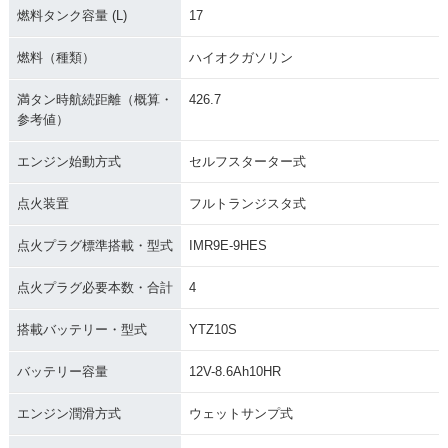
燃料タンク容量 (L)
17
2012年 CBR1000R
2011年 CBR1000R
2011年 CBR1000R
燃料（種類）
ハイオクガソリン
R・マイナーチェン
R ABS・カラーチェ
R・カラーチェンジ
ジ
ンジ
満タン時航続距離（概算・
426.7
参考値）
エンジン始動方式
セルフスターター式
点火装置
フルトランジスタ式
2010年 CBR1000R
2010年 CBR1000R
2009年 CBR1000R
R ABS・マイナーチ
R・マイナーチェン
R ABS・追加
点火プラグ標準搭載・型式
IMR9E-9HES
ェンジ
ジ
点火プラグ必要本数・合計
4
搭載バッテリー・型式
YTZ10S
バッテリー容量
12V-8.6Ah10HR
2009年 CBR1000R
2008年 CBR1000R
2008年 CBR1000R
エンジン潤滑方式
ウェットサンプ式
R・カラーチェンジ
R Special Editio
R・カラーチェンジ
n・特別・限定仕様