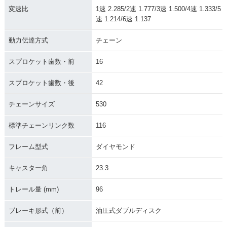
変速比
1速 2.285/2速 1.777/3速 1.500/4速 1.333/5
速 1.214/6速 1.137
2005年 CBR1000R
2004年 CBR1000R
動力伝達方式
チェーン
R・マイナーチェン
R・新登場
ジ
スプロケット歯数・前
16
スプロケット歯数・後
42
チェーンサイズ
530
標準チェーンリンク数
116
フレーム型式
ダイヤモンド
キャスター角
23.3
トレール量 (mm)
96
ブレーキ形式（前）
油圧式ダブルディスク