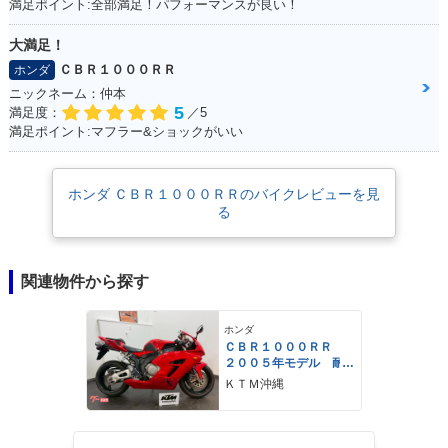
満足ポイント:全部満足！パフォーマンスが良い！
大満足！
ＣＢＲ１０００ＲＲ
ホンダ
ニックネーム：仲本
5
満足度：
／5
満足ポイント:マフラー&ショックがいい
ホンダ ＣＢＲ１０００ＲＲのバイクレビューを見
る
関連物件から探す
ホンダ
ＣＢＲ１０００ＲＲ
２００５年モデル 耐
久カウル仕様
ＫＴＭ沖縄