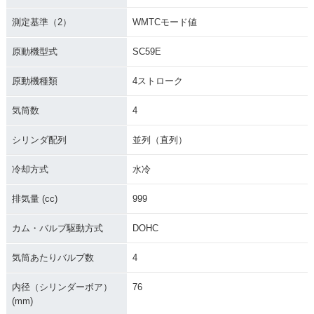
2016年 CBR1000R
2016年 CBR1000R
2015年 CBR1000R
R・カラーチェンジ
R
R SP Champion Sp
測定基準（2）
WMTCモード値
ecial・特別・限定仕
様
原動機型式
SC59E
原動機種類
4ストローク
気筒数
4
シリンダ配列
並列（直列）
2015年 CBR1000R
2015年 CBR1000R
2014年 CBR1000R
R SP
R C-ABS
R SP・追加
冷却方式
水冷
排気量 (cc)
999
カム・バルブ駆動方式
DOHC
気筒あたりバルブ数
4
2014年 CBR1000R
2014年 CBR1000R
2014年 CBR1000R
R ABS・マイナーチ
R・マイナーチェン
R SP
ェンジ
ジ
内径（シリンダーボア）
76
(mm)