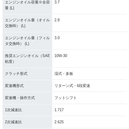
エンジンオイル容量※全容
3.7
量 (L)
エンジンオイル量（オイル
2.8
交換時） (L)
エンジンオイル量（フィル
3.0
2008年 CBR1000R
2007年 CBR1000R
2007年 CBR1000R
タ交換時） (L)
R・フルモデルチェ
R Special Editio
R Special・カラー
ンジ
n・特別・限定仕様
チェンジ
推奨エンジンオイル（SAE
10W-30
粘度）
クラッチ形式
湿式・多板
変速機形式
リターン式・6段変速
2007年 CBR1000R
2006年 CBR1000R
2005年 CBR1000R
変速機・操作方式
フットシフト
R・カラーチェンジ
R・マイナーチェン
R Special Editio
ジ
n・特別・限定仕様
1次減速比
1.717
2次減速比
2.625