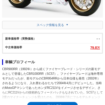
スペック情報を見る
- -
新車価格帯（実勢価格）
中古車価格帯
79.8
万
車輌プロフィール
CBR900RR（1992年）から続くファイヤーブレード・シリーズの新モデ
ルとして登場したCBR1000RR（SC57）。ファイヤーブレードは海外専用
モデルだったが、前モデルのCBR954RRから日本仕様も発売（2002年）
されるようになり、入れ替わるかたちで2004年4月にデビューした。当時
のMotoGPマシンであったホンダRC211Vをイメージさせるデザイン、さ
らにRC211Vからの技術的なフィードバックもなされていた。SC57として
2度のマイナーチェンジを受けたのち、2008年7月にフルモデルチェンジ
（SC59）が行われた。SC59型は、このクラスのスーパースポーツとして