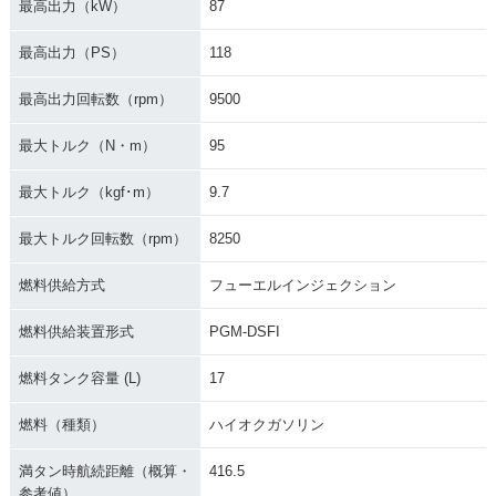
最高出力（kW）
87
最高出力（PS）
118
2014年 CBR1000R
2013年 CBR1000R
2013年 CBR1000R
R C-ABS
R Special Editio
R ABS Special Edit
最高出力回転数（rpm）
9500
n・特別・限定仕様
ion・特別・限定仕
様
最大トルク（N・m）
95
最大トルク（kgf･m）
9.7
最大トルク回転数（rpm）
8250
燃料供給方式
フューエルインジェクション
2013年 CBR1000R
2013年 CBR1000R
2012年 CBR1000R
R ABS・カラーチェ
R・カラーチェンジ
R ABS・マイナーチ
燃料供給装置形式
PGM-DSFI
ンジ
ェンジ
燃料タンク容量 (L)
17
燃料（種類）
ハイオクガソリン
満タン時航続距離（概算・
416.5
参考値）