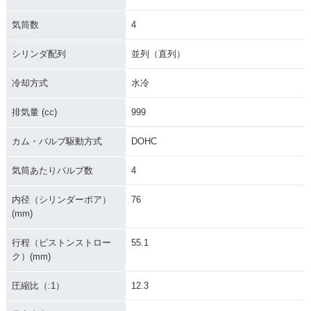
様
気筒数
4
シリンダ配列
並列（直列）
冷却方式
水冷
排気量 (cc)
999
2015年 CBR1000R
2015年 CBR1000R
2014年 CBR1000R
R SP
R C-ABS
R SP・追加
カム・バルブ駆動方式
DOHC
気筒あたりバルブ数
4
内径（シリンダーボア）
76
(mm)
2014年 CBR1000R
2014年 CBR1000R
2014年 CBR1000R
行程（ピストンストロー
55.1
R ABS・マイナーチ
R・マイナーチェン
R SP
ェンジ
ジ
ク）(mm)
圧縮比（:1）
12.3