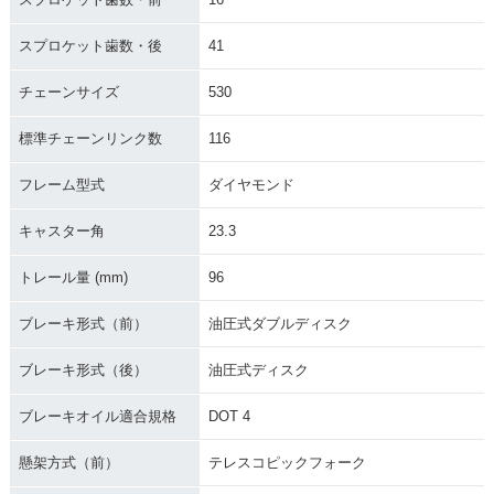
2005年 CBR1000R
2004年 CBR1000R
スプロケット歯数・後
41
R・マイナーチェン
R・新登場
ジ
チェーンサイズ
530
標準チェーンリンク数
116
フレーム型式
ダイヤモンド
キャスター角
23.3
トレール量 (mm)
96
ブレーキ形式（前）
油圧式ダブルディスク
ブレーキ形式（後）
油圧式ディスク
ブレーキオイル適合規格
DOT 4
懸架方式（前）
テレスコピックフォーク