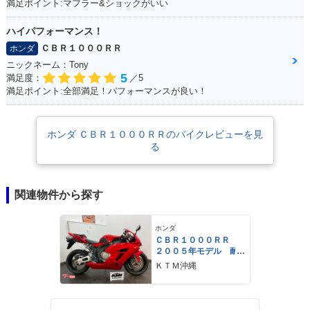
満足ポイント:マフラー&ショックがいい
ハイパフォーマンス！
ＣＢＲ１０００ＲＲ
ホンダ
ニックネーム：Tony
5
満足度：
／5
満足ポイント:全部満足！パフォーマンスが良い！
ホンダ ＣＢＲ１０００ＲＲのバイクレビューを見
る
関連物件から探す
ホンダ
ＣＢＲ１０００ＲＲ
２００５年モデル 耐
久カウル仕様
ＫＴＭ沖縄