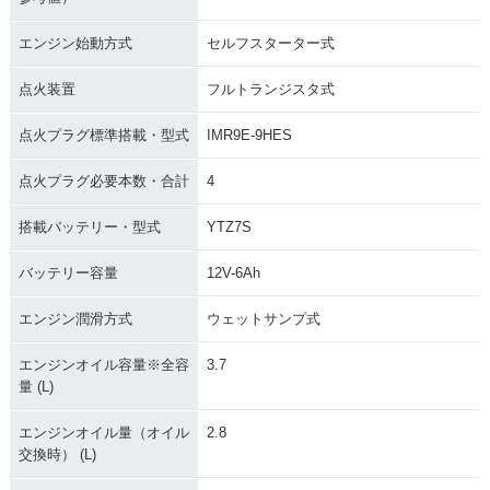
2012年 CBR1000R
2011年 CBR1000R
2011年 CBR1000R
R・マイナーチェン
R ABS・カラーチェ
R・カラーチェンジ
ジ
ンジ
エンジン始動方式
セルフスターター式
点火装置
フルトランジスタ式
点火プラグ標準搭載・型式
IMR9E-9HES
点火プラグ必要本数・合計
4
2010年 CBR1000R
2010年 CBR1000R
2009年 CBR1000R
R ABS・マイナーチ
R・マイナーチェン
R ABS・追加
搭載バッテリー・型式
YTZ7S
ェンジ
ジ
バッテリー容量
12V-6Ah
エンジン潤滑方式
ウェットサンプ式
エンジンオイル容量※全容
3.7
量 (L)
2009年 CBR1000R
2008年 CBR1000R
2008年 CBR1000R
R・カラーチェンジ
R Special Editio
R・カラーチェンジ
エンジンオイル量（オイル
2.8
n・特別・限定仕様
交換時） (L)