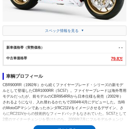
スペック情報を見る
- -
新車価格帯（実勢価格）
中古車価格帯
79.8
万
車輌プロフィール
CBR900RR（1992年）から続くファイヤーブレード・シリーズの新モデ
ルとして登場したCBR1000RR（SC57）。ファイヤーブレードは海外専用
モデルだったが、前モデルのCBR954RRから日本仕様も発売（2002年）
されるようになり、入れ替わるかたちで2004年4月にデビューした。当時
のMotoGPマシンであったホンダRC211Vをイメージさせるデザイン、さ
らにRC211Vからの技術的なフィードバックもなされていた。SC57として
2度のマイナーチェンジを受けたのち、2008年7月にフルモデルチェンジ
（SC59）が行われた。SC59型は、このクラスのスーパースポーツとして