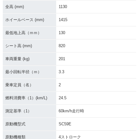
全高 (mm)
1130
2017年 CBR1000R
2017年 CBR1000R
2017年 CBR1000R
R SP
R・フルモデルチェ
R SP2
ホイールベース (mm)
1415
ンジ
最低地上高（ｍｍ）
130
シート高 (mm)
820
車両重量 (kg)
201
2017年 CBR1000R
2016年 CBR1000R
2016年 CBR1000R
最小回転半径（ｍ）
3.3
R
R SP・カラーチェン
R ABS・カラーチェ
ジ
ンジ
乗車定員（名）
2
燃料消費率（1）(km/L)
24.5
測定基準（1）
60km/h走行時
原動機型式
SC59E
2016年 CBR1000R
2016年 CBR1000R
2015年 CBR1000R
R・カラーチェンジ
R
R SP Champion Sp
原動機種類
4ストローク
ecial・特別・限定仕