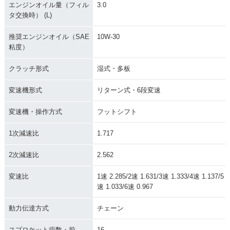
エンジンオイル量（フィル
3.0
タ交換時） (L)
推奨エンジンオイル（SAE
10W-30
粘度）
2008年 CBR1000R
2007年 CBR1000R
2007年 CBR1000R
R・フルモデルチェ
R Special Editio
R Special・カラー
クラッチ形式
湿式・多板
ンジ
n・特別・限定仕様
チェンジ
変速機形式
リターン式・6段変速
変速機・操作方式
フットシフト
1次減速比
1.717
2007年 CBR1000R
2006年 CBR1000R
2005年 CBR1000R
2次減速比
2.562
R・カラーチェンジ
R・マイナーチェン
R Special Editio
ジ
n・特別・限定仕様
変速比
1速 2.285/2速 1.631/3速 1.333/4速 1.137/5
速 1.033/6速 0.967
動力伝達方式
チェーン
スプロケット歯数・前
16