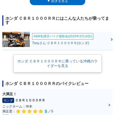
▼ 続きを見る
は長期間製造され、3度目のマイナーチェンジを受けた2014年には、より
スポーツ志向の強い「SP」がタイプ追加された。次のフルモデルチェン
ジは2017年3月のこと。SC77型となり、CBR1000RR SPも同時に設定さ
れた。SPには、軽量小型のリチウムイオンバッテリーやチタン製の燃料
ホンダ ＣＢＲ１０００ＲＲにはこんな人たちが乗ってま
タンクが採用されていた。同年5月には「SP2」も追加設定された。2019
す
年モデルでは、エンジン出力の制御に、当時のMotoGPワークスマシン
RC213Vの制御プログラムをベースにするなどの内部熟成が図られた。
A&W名護店バイク撮影会(2019年3月16日)
2020年、後継モデルのCBR1000RR-Rが登場するとともに、15年以上にわ
たったモデルライフに幕を下ろした。
Tonyさん:ＣＢＲ１０００ＲＲ(ホンダ)
ホンダ ＣＢＲ１０００ＲＲに乗っている沖縄のラ
イダーを見る
ホンダ ＣＢＲ１０００ＲＲのバイクレビュー
大満足！
ＣＢＲ１０００ＲＲ
ホンダ
ニックネーム：仲本
5
満足度：
／5