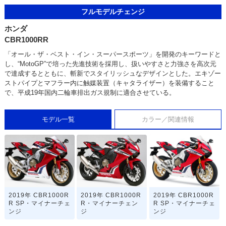
フルモデルチェンジ
ホンダ
CBR1000RR
「オール・ザ・ベスト・イン・スーパースポーツ」を開発のキーワードと
し、“MotoGP”で培った先進技術を採用し、扱いやすさと力強さを高次元
で達成するとともに、斬新でスタイリッシュなデザインとした。エキゾー
ストパイプとマフラー内に触媒装置（キャタライザー）を装備すること
で、平成19年国内二輪車排出ガス規制に適合させている。
モデル一覧
カラー／関連情報
2019年 CBR1000R
2019年 CBR1000R
2019年 CBR1000R
R SP・マイナーチェ
R・マイナーチェン
R SP・マイナーチェ
ンジ
ジ
ンジ