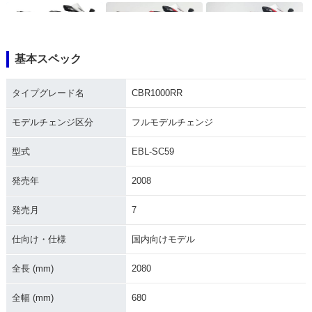
基本スペック
2019年 CBR1000R
2018年 CBR1000R
2018年 CBR1000R
タイプグレード名
CBR1000RR
R・マイナーチェン
R SP・カラーチェン
R・カラーチェンジ
ジ
ジ
モデルチェンジ区分
フルモデルチェンジ
型式
EBL-SC59
発売年
2008
発売月
7
2018年 CBR1000R
2017年 CBR1000R
2017年 CBR1000R
R SP2・特別・限定
R SP2・追加
R SP・フルモデルチ
仕様
ェンジ
仕向け・仕様
国内向けモデル
全長 (mm)
2080
全幅 (mm)
680