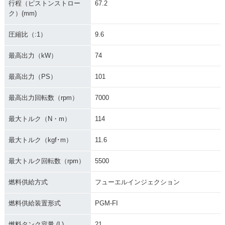
行程（ピストンストロー
67.2
ク）(mm)
圧縮比（:1）
9.6
2010年 CB1300 SU
2010年 CB1300 SU
2009年 CB1300 SU
PER FOUR ABS・
PER FOUR・カラー
PER FOUR ABS・
カラーチェンジ
チェンジ
マイナーチェンジ
最高出力（kW）
74
最高出力（PS）
101
最高出力回転数（rpm）
7000
最大トルク（N・m）
114
2009年 CB1300 SU
2008年 CB1300 SU
2008年 CB1300 SU
PER FOUR・マイナ
PER FOUR ABS・
PER FOUR・カラー
最大トルク（kgf･m）
11.6
ーチェンジ
カラーチェンジ
チェンジ
最大トルク回転数（rpm）
5500
燃料供給方式
フューエルインジェクション
燃料供給装置形式
PGM-FI
2008年 CB1300 SU
2008年 CB1300 SU
2008年 CB1300 SU
燃料タンク容量 (L)
21