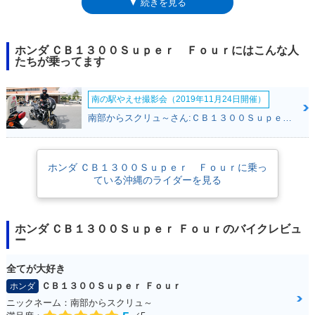
▼ 続きを見る
ールがラインナップに加わったあとは、CB1300シリーズとして、マイナ
ーチェンジや特別仕様車の設定などを受け続けている。直系モデルの
CB1000スーパーフォア発売から25周年を迎えた2017年のマイナーチェン
ジでは、ヘッドライトがLED化され、それまで別仕様だったグリップヒー
ホンダ ＣＢ１３００Ｓｕｐｅｒ Ｆｏｕｒにはこんな人
ターとETC車載器が標準装備となった。2019年モデルでは、オーリンズ
たちが乗ってます
のサスとブレンボのブレーキを採用した「SP仕様」がタイプ設定され
た。2020年12月3日、新型モデルになることが公表され、同21日に正式発
南の駅やえせ撮影会（2019年11月24日開催）
表された。この2021年モデルから、スロットルバイワイヤ（電子制御ス
ロットル）を採用し、ライディングモード選択機能(3タイプ）とクルーズ
南部からスクリュ～さん:ＣＢ１３００Ｓｕｐｅｒ Ｆｏｕｒ(ホンダ)
コントロールを搭載。また、トラクションコントロール（Hondaセレクタ
ブルトルクコントロール）も備えた。そして、2025年2月に「Final
Edition」が発売され、プロジェクトBIG-1の系譜を受け継いできた
ホンダ ＣＢ１３００Ｓｕｐｅｒ Ｆｏｕｒに乗っ
CB1300・シリーズ（スーパーフォア/スーパーボルドール）の歴史に幕が
ている沖縄のライダーを見る
下ろされた。
ホンダ ＣＢ１３００Ｓｕｐｅｒ Ｆｏｕｒのバイクレビュ
ー
全てが大好き
ＣＢ１３００Ｓｕｐｅｒ Ｆｏｕｒ
ホンダ
ニックネーム：南部からスクリュ～