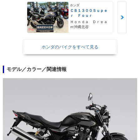
ホンダ
ＣＢ１３００Ｓｕｐｅ
ｒ Ｆｏｕｒ
Ｈｏｎｄａ Ｄｒｅａ
ｍ沖縄北谷
ホンダのバイクをすべて見る
モデル／カラー／関連情報