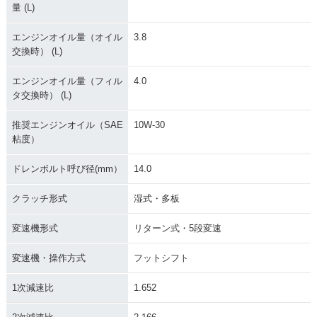
量 (L)
エンジンオイル量（オイル
3.8
交換時） (L)
2004年 CB1300 SU
2003年 CB1300 SU
2003年 CB1300 SU
エンジンオイル量（フィル
4.0
PER FOUR・カラー
PER FOUR・追加
PER FOUR・フルモ
タ交換時） (L)
チェンジ
デルチェンジ
推奨エンジンオイル（SAE
10W-30
粘度）
ドレンボルト呼び径(mm）
14.0
クラッチ形式
湿式・多板
1999年 CB1300 SU
2000年 CB1300 SU
2000年 CB1300 SU
PER FOUR・追加
PER FOUR・マイナ
PER FOUR・マイナ
変速機形式
リターン式・5段変速
ーチェンジ
ーチェンジ
変速機・操作方式
フットシフト
1次減速比
1.652