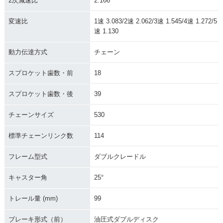
2次減速比
2.166
1999年 CB1300 SU
1998年 CB1300 SU
変速比
1速 3.083/2速 2.062/3速 1.545/4速 1.272/5
PER FOUR・マイナ
PER FOUR・新登場
速 1.130
ーチェンジ
動力伝達方式
チェーン
スプロケット歯数・前
18
スプロケット歯数・後
39
チェーンサイズ
530
標準チェーンリンク数
114
フレーム型式
ダブルクレードル
キャスター角
25°
トレール量 (mm)
99
ブレーキ形式（前）
油圧式ダブルディスク