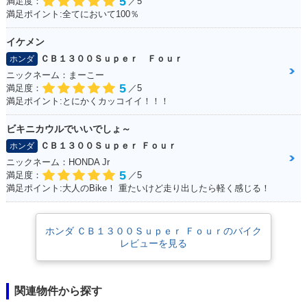
5
満足度：
／5
満足ポイント:全てにおいて100％
イケメン
ＣＢ１３００Ｓｕｐｅｒ Ｆｏｕｒ
ホンダ
ニックネーム：まーこー
5
満足度：
／5
満足ポイント:とにかくカッコイイ！！！
ビキニカウルでいいでしょ～
ＣＢ１３００Ｓｕｐｅｒ Ｆｏｕｒ
ホンダ
ニックネーム：HONDA Jr
5
満足度：
／5
満足ポイント:大人のBike！ 重たいけど走り出したら軽く感じる！
ホンダ ＣＢ１３００Ｓｕｐｅｒ Ｆｏｕｒのバイク
レビューを見る
関連物件から探す