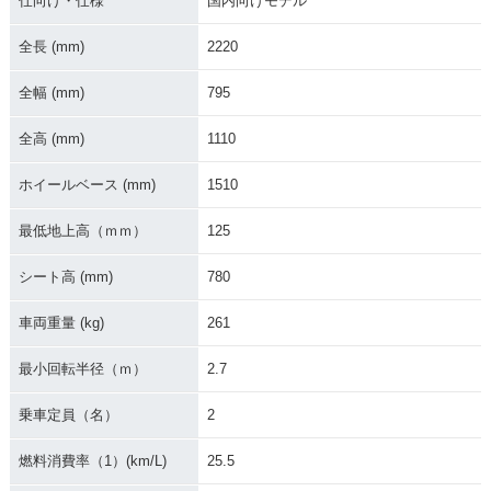
仕向け・仕様
国内向けモデル
PER FOUR SP・マ
PER FOUR・マイナ
PER FOUR SP・カ
イナーチェンジ
ーチェンジ
ラーチェンジ
全長 (mm)
2220
全幅 (mm)
795
全高 (mm)
1110
ホイールベース (mm)
1510
2019年 CB1300 SU
2019年 CB1300 SU
2018年 CB1300 SU
PER FOUR SP・追
PER FOUR・カラー
PER FOUR・マイナ
最低地上高（ｍｍ）
125
加
チェンジ
ーチェンジ
シート高 (mm)
780
車両重量 (kg)
261
最小回転半径（ｍ）
2.7
2016年 CB1300 SU
2016年 CB1300 SU
2016年 CB1300 SU
乗車定員（名）
2
PER FOUR E Pack
PER FOUR E Pack
PER FOUR・追加
age Special Editio
age・追加
n
燃料消費率（1）(km/L)
25.5