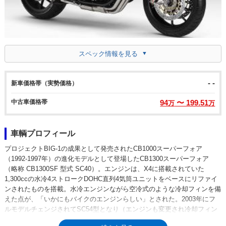
スペック情報を見る
- -
新車価格帯（実勢価格）
中古車価格帯
94
〜 199.51
万
万
車輌プロフィール
プロジェクトBIG-1の成果として発売されたCB1000スーパーフォア
（1992-1997年）の進化モデルとして登場したCB1300スーパーフォア
（略称 CB1300SF 型式 SC40）。エンジンは、X4に搭載されていた
1,300ccの水冷4ストロークDOHC直列4気筒ユニットをベースにリファイ
ンされたものを搭載。水冷エンジンながら空冷式のような冷却フィンを備
えた点が、「いかにもバイクのエンジンらしい」とされた。2003年にフ
ルモデルチェンジされてSC54型となり（エンジンも変更され冷却フィン
はなくなる）、2005年にハーフカウルを装備したCB1300スーパーボルド