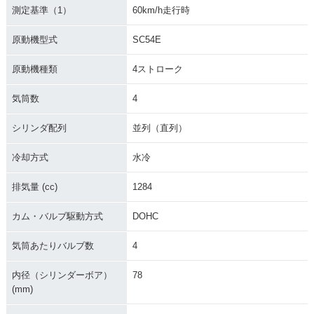
測定基準（1）
60km/h走行時
原動機型式
SC54E
原動機種類
4ストローク
2015年 CB1300 SU
2014年 CB1300 SU
2014年 CB1300 SU
PER FOUR E Pack
PER FOUR E Pack
PER FOUR・マイナ
気筒数
4
age Special Editio
age・新登場
ーチェンジ
n・特別・限定仕様
シリンダ配列
並列（直列）
冷却方式
水冷
排気量 (cc)
1284
カム・バルブ駆動方式
DOHC
2012年 CB1300 SU
2012年 CB1300 SU
2012年 CB1300 SU
PER FOUR ABS Sp
PER FOUR ABS・
PER FOUR・カラー
気筒あたりバルブ数
4
ecial Edition・特
カラーチェンジ
チェンジ
別・限定仕様
内径（シリンダーボア）
78
(mm)