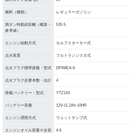
PER FOUR ABS Sp
PER FOUR ABS・
PER FOUR・マイナ
ecial Edition・特
マイナーチェンジ
ーチェンジ
別・限定仕様
燃料（種類）
レギュラーガソリン
満タン時航続距離（概算・
535.5
参考値）
エンジン始動方式
セルフスターター式
点火装置
フルトランジスタ式
2007年 CB1300 SU
2007年 CB1300 SU
2006年 CB1300 SU
PER FOUR ABS・
PER FOUR・マイナ
PER FOUR ABS・
マイナーチェンジ
ーチェンジ
カラーチェンジ
点火プラグ標準搭載・型式
DPR8EA-9
点火プラグ必要本数・合計
4
搭載バッテリー・型式
YTZ14S
バッテリー容量
12V-11.2Ah 10HR
2006年 CB1300 SU
2005年 CB1300 SU
2005年 CB1300 SU
PER FOUR・カラー
PER FOUR ABS・
PER FOUR・マイナ
エンジン潤滑方式
ウェットサンプ式
チェンジ
新登場
ーチェンジ
エンジンオイル容量※全容
4.6