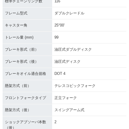
標準チェーンリンク数
116
フレーム型式
ダブルクレードル
キャスター角
25°00′
トレール量 (mm)
99
ブレーキ形式（前）
油圧式ダブルディスク
ブレーキ形式（後）
油圧式ディスク
ブレーキオイル適合規格
DOT 4
懸架方式（前）
テレスコピックフォーク
フロントフォークタイプ
正立フォーク
懸架方式（後）
スイングアーム式
ショックアブソーバ本数
2
（後）