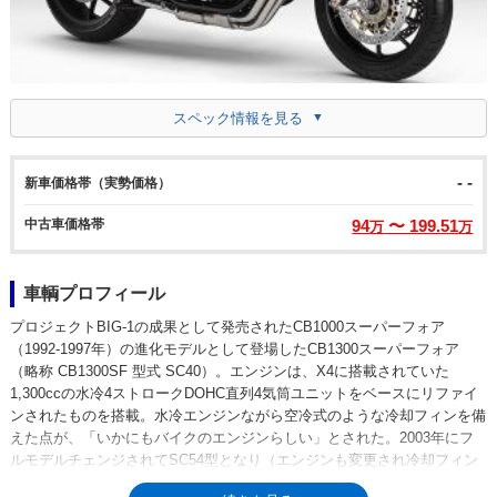
スペック情報を見る
- -
新車価格帯（実勢価格）
中古車価格帯
94
〜 199.51
万
万
車輌プロフィール
プロジェクトBIG-1の成果として発売されたCB1000スーパーフォア
（1992-1997年）の進化モデルとして登場したCB1300スーパーフォア
（略称 CB1300SF 型式 SC40）。エンジンは、X4に搭載されていた
1,300ccの水冷4ストロークDOHC直列4気筒ユニットをベースにリファイ
ンされたものを搭載。水冷エンジンながら空冷式のような冷却フィンを備
えた点が、「いかにもバイクのエンジンらしい」とされた。2003年にフ
ルモデルチェンジされてSC54型となり（エンジンも変更され冷却フィン
はなくなる）、2005年にハーフカウルを装備したCB1300スーパーボルド