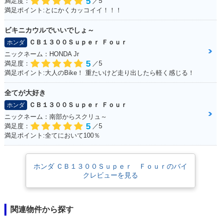
5
満足度：
／5
満足ポイント:とにかくカッコイイ！！！
ビキニカウルでいいでしょ～
ＣＢ１３００Ｓｕｐｅｒ Ｆｏｕｒ
ホンダ
ニックネーム：HONDA Jr
5
満足度：
／5
満足ポイント:大人のBike！ 重たいけど走り出したら軽く感じる！
全てが大好き
ＣＢ１３００Ｓｕｐｅｒ Ｆｏｕｒ
ホンダ
ニックネーム：南部からスクリュ～
5
満足度：
／5
満足ポイント:全てにおいて100％
ホンダ ＣＢ１３００Ｓｕｐｅｒ Ｆｏｕｒのバイ
クレビューを見る
関連物件から探す