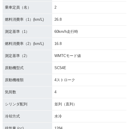
2016年 CB1300 SU
2016年 CB1300 SU
2016年 CB1300 SU
乗車定員（名）
2
PER FOUR E Pack
PER FOUR E Pack
PER FOUR・追加
age Special Editio
age・追加
n
燃料消費率（1）(km/L)
26.8
測定基準（1）
60km/h走行時
燃料消費率（2）(km/L)
16.8
測定基準（2）
WMTCモード値
2015年 CB1300 SU
2014年 CB1300 SU
2014年 CB1300 SU
PER FOUR E Pack
PER FOUR E Pack
PER FOUR・マイナ
原動機型式
SC54E
age Special Editio
age・新登場
ーチェンジ
n・特別・限定仕様
原動機種類
4ストローク
気筒数
4
シリンダ配列
並列（直列）
冷却方式
水冷
2012年 CB1300 SU
2012年 CB1300 SU
2012年 CB1300 SU
PER FOUR ABS Sp
PER FOUR ABS・
PER FOUR・カラー
排気量 (cc)
1284
ecial Edition・特
カラーチェンジ
チェンジ