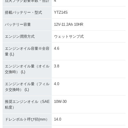
点火プラグ必要本数・合計
4
2006年 CB1300 SU
2005年 CB1300 SU
2005年 CB1300 SU
PER FOUR・カラー
PER FOUR ABS・
PER FOUR・マイナ
搭載バッテリー・型式
YTZ14S
チェンジ
新登場
ーチェンジ
バッテリー容量
12V-11.2Ah 10HR
エンジン潤滑方式
ウェットサンプ式
エンジンオイル容量※全容
4.6
量 (L)
2004年 CB1300 SU
2003年 CB1300 SU
2003年 CB1300 SU
PER FOUR・カラー
PER FOUR・追加
PER FOUR・フルモ
エンジンオイル量（オイル
3.8
チェンジ
デルチェンジ
交換時） (L)
エンジンオイル量（フィル
4.0
タ交換時） (L)
推奨エンジンオイル（SAE
10W-30
粘度）
1999年 CB1300 SU
2000年 CB1300 SU
2000年 CB1300 SU
PER FOUR・追加
PER FOUR・マイナ
PER FOUR・マイナ
ドレンボルト呼び径(mm）
14.0
ーチェンジ
ーチェンジ