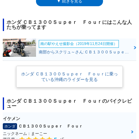
▼ 続きを見る
ールがラインナップに加わったあとは、CB1300シリーズとして、マイナ
ーチェンジや特別仕様車の設定などを受け続けている。直系モデルの
CB1000スーパーフォア発売から25周年を迎えた2017年のマイナーチェン
ジでは、ヘッドライトがLED化され、それまで別仕様だったグリップヒー
ホンダ ＣＢ１３００Ｓｕｐｅｒ Ｆｏｕｒにはこんな人
ターとETC車載器が標準装備となった。2019年モデルでは、オーリンズ
たちが乗ってます
のサスとブレンボのブレーキを採用した「SP仕様」がタイプ設定され
た。2020年12月3日、新型モデルになることが公表され、同21日に正式発
南の駅やえせ撮影会（2019年11月24日開催）
表された。この2021年モデルから、スロットルバイワイヤ（電子制御ス
ロットル）を採用し、ライディングモード選択機能(3タイプ）とクルーズ
南部からスクリュ～さん:ＣＢ１３００Ｓｕｐｅｒ Ｆｏｕｒ(ホンダ)
コントロールを搭載。また、トラクションコントロール（Hondaセレクタ
ブルトルクコントロール）も備えた。そして、2025年2月に「Final
Edition」が発売され、プロジェクトBIG-1の系譜を受け継いできた
ホンダ ＣＢ１３００Ｓｕｐｅｒ Ｆｏｕｒに乗っ
CB1300・シリーズ（スーパーフォア/スーパーボルドール）の歴史に幕が
ている沖縄のライダーを見る
下ろされた。
ホンダ ＣＢ１３００Ｓｕｐｅｒ Ｆｏｕｒのバイクレビ
ュー
イケメン
ＣＢ１３００Ｓｕｐｅｒ Ｆｏｕｒ
ホンダ
ニックネーム：まーこー