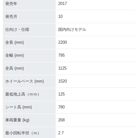
発売年
2017
発売月
10
2021年 CB1300 SU
2021年 CB1300 SU
2020年 CB1300 SU
仕向け・仕様
国内向けモデル
PER FOUR SP・マ
PER FOUR・マイナ
PER FOUR SP・カ
イナーチェンジ
ーチェンジ
ラーチェンジ
全長 (mm)
2200
全幅 (mm)
795
全高 (mm)
1125
ホイールベース (mm)
1520
2019年 CB1300 SU
2019年 CB1300 SU
2018年 CB1300 SU
PER FOUR SP・追
PER FOUR・カラー
PER FOUR・マイナ
最低地上高（ｍｍ）
125
加
チェンジ
ーチェンジ
シート高 (mm)
780
車両重量 (kg)
268
最小回転半径（ｍ）
2.7