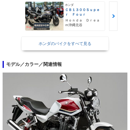
ホンダ
ＣＢ１３００Ｓｕｐｅ
ｒ Ｆｏｕｒ
Ｈｏｎｄａ Ｄｒｅａ
ｍ沖縄北谷
ホンダのバイクをすべて見る
モデル／カラー／関連情報