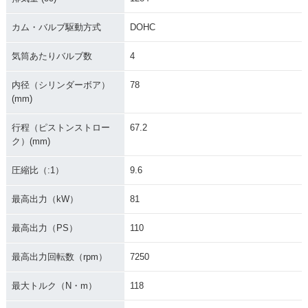
別・限定仕様
カム・バルブ駆動方式
DOHC
気筒あたりバルブ数
4
内径（シリンダーボア）
78
(mm)
2010年 CB1300 SU
2010年 CB1300 SU
2009年 CB1300 SU
PER FOUR ABS・
PER FOUR・カラー
PER FOUR ABS・
行程（ピストンストロー
67.2
カラーチェンジ
チェンジ
マイナーチェンジ
ク）(mm)
圧縮比（:1）
9.6
最高出力（kW）
81
最高出力（PS）
110
2009年 CB1300 SU
2008年 CB1300 SU
2008年 CB1300 SU
PER FOUR・マイナ
PER FOUR ABS・
PER FOUR・カラー
最高出力回転数（rpm）
7250
ーチェンジ
カラーチェンジ
チェンジ
最大トルク（N・m）
118