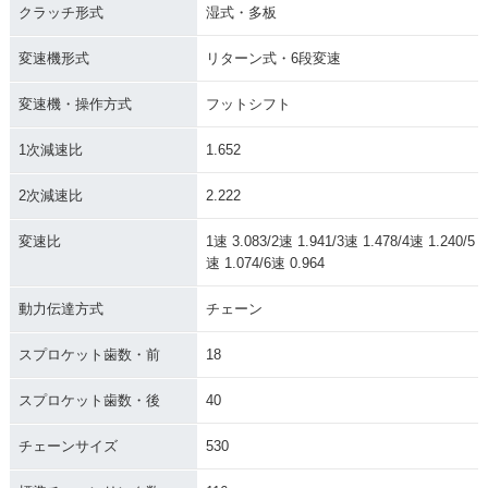
クラッチ形式
湿式・多板
変速機形式
リターン式・6段変速
変速機・操作方式
フットシフト
1999年 CB1300 SU
1998年 CB1300 SU
1次減速比
1.652
PER FOUR・マイナ
PER FOUR・新登場
ーチェンジ
2次減速比
2.222
変速比
1速 3.083/2速 1.941/3速 1.478/4速 1.240/5
速 1.074/6速 0.964
動力伝達方式
チェーン
スプロケット歯数・前
18
スプロケット歯数・後
40
チェーンサイズ
530