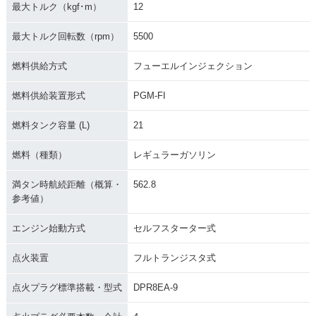
最大トルク（kgf･m）
12
最大トルク回転数（rpm）
5500
2008年 CB1300 SU
2008年 CB1300 SU
2008年 CB1300 SU
燃料供給方式
フューエルインジェクション
PER FOUR ABS Sp
PER FOUR ABS・
PER FOUR・マイナ
ecial Edition・特
マイナーチェンジ
ーチェンジ
別・限定仕様
燃料供給装置形式
PGM-FI
燃料タンク容量 (L)
21
燃料（種類）
レギュラーガソリン
満タン時航続距離（概算・
562.8
参考値）
2007年 CB1300 SU
2007年 CB1300 SU
2006年 CB1300 SU
PER FOUR ABS・
PER FOUR・マイナ
PER FOUR ABS・
マイナーチェンジ
ーチェンジ
カラーチェンジ
エンジン始動方式
セルフスターター式
点火装置
フルトランジスタ式
点火プラグ標準搭載・型式
DPR8EA-9