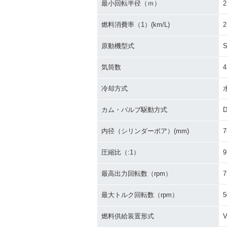
最小回転半径（ｍ）
2
燃料消費率（1）(km/L)
2
原動機型式
気筒数
4
2012年 CB1300 SUPE
2012年 CB130
R FOUR ABS Special E
R FOUR AB
冷却方式
dition・特別・限定仕様
ェンジ
カム・バルブ駆動方式
内径（シリンダーボア）(mm)
7
圧縮比（:1）
9
2009年 CB1300 SUPE
2008年 CB130
最高出力回転数（rpm）
7
R FOUR・マイナーチェ
R FOUR AB
ンジ
ェンジ
最大トルク回転数（rpm）
5
燃料供給装置形式