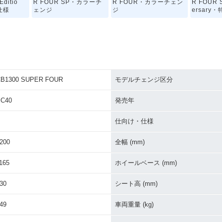
Editio
R FOUR SP・カラーチ
R FOUR・カラーチェン
R FOUR S
仕様
ェンジ
ジ
ersar
B1300 SUPER FOUR
モデルチェンジ区分
0 SUPE
2020年 CB1300 SUPE
2019年 CB1300 SUPE
2019年 C
イナーチェ
R FOUR SP・カラーチ
R FOUR SP・追加
R FOU
C40
発売年
ェンジ
ジ
仕向け・仕様
200
全幅 (mm)
165
ホイールベース (mm)
30
シート高 (mm)
0 SUPE
2016年 CB1300 SUPE
2015年 CB1300 SUPE
2014年 C
ckage・
R FOUR・追加
R FOUR E Package Sp
R FOUR 
49
車両重量 (kg)
ecial Edition・特別・限
新登場
定仕様