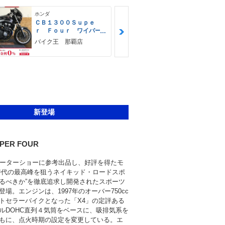
ホンダ
ホンダ
ＣＢ１３００Ｓｕｐｅ
ＣＢ１３００
ｒ Ｆｏｕｒ ワイバー
ｒ Ｆｏｕｒ
ンフルエキＭＦ
東海輪業
バイク王 那覇店
新登場
UPER FOUR
モーターショーに参考出品し、好評を得たモ
時代の最高峰を狙うネイキッド・ロードスポ
るべきか”を徹底追求し開発されたスポーツ
場。エンジンは、1997年のオーバー750cc
トセラーバイクとなった「X4」の定評ある
ルDOHC直列４気筒をベースに、吸排気系を
もに、点火時期の設定を変更している。エ