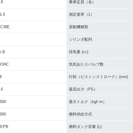
.8
乗車定員（名）
1.6
測定基準（1）
SC38E
原動機種類
シリンダ配列
0 SUPE
2012年 CB1300 SUPE
2010年 CB1300 SUPE
2010年 C
S・カラーチ
R FOUR・カラーチェン
R FOUR ABS・カラーチ
R FOU
水冷
排気量 (cc)
ジ
ェンジ
ジ
DOHC
気筒あたりバルブ数
8
行程（ピストンストローク）(mm)
.6
最高出力（PS）
0 SUPE
2008年 CB1300 SUPE
2008年 CB1300 SUPE
2008年 C
500
最大トルク（kgf･m）
S・カラーチ
R FOUR・カラーチェン
R FOUR ABS Special E
R FOUR
ジ
dition・特別・限定仕様
チェンジ
000
燃料供給方式
VEPB
燃料タンク容量 (L)