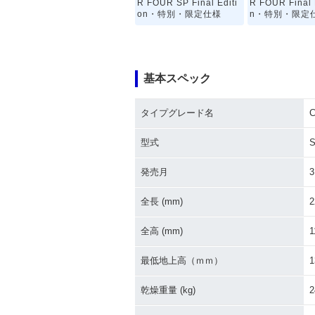
R FOUR SP Final Editi
R FOUR Final 
on・特別・限定仕様
n・特別・限定
基本スペック
タイプグレード名
C
2021年 CB1300 SUPE
2021年 CB130
R FOUR SP・マイナー
R FOUR・マ
型式
S
チェンジ
ンジ
発売月
3
全長 (mm)
2
全高 (mm)
1
最低地上高（ｍｍ）
1
2016年 CB1300 SUPE
2016年 CB130
R FOUR E Package Sp
R FOUR E Pa
乾燥重量 (kg)
2
ecial Edition
追加