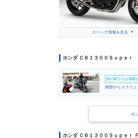
スペック情報を見る
ホンダ ＣＢ１３００Ｓｕｐｅｒ
南の駅やえせ撮影会
南部からスクリュ
ホ
ホンダ ＣＢ１３００Ｓｕｐｅｒ 