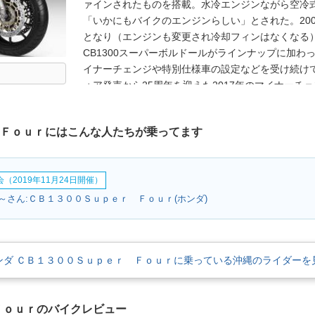
ァインされたものを搭載。水冷エンジンながら空冷
「いかにもバイクのエンジンらしい」とされた。200
となり（エンジンも変更され冷却フィンはなくなる）
CB1300スーパーボルドールがラインナップに加わっ
イナーチェンジや特別仕様車の設定などを受け続けて
ォア発売から25周年を迎えた2017年のマイナーチ
それまで別仕様だったグリップヒーターとETC車載器
は、オーリンズのサスとブレンボのブレーキを採用
 Ｆｏｕｒにはこんな人たちが乗ってます
2020年12月3日、新型モデルになることが公表され
モデルから、スロットルバイワイヤ（電子制御スロ
選択機能(3タイプ）とクルーズコントロールを搭載
（2019年11月24日開催）
（Hondaセレクタブルトルクコントロール）も備えた。
Edition」が発売され、プロジェクトBIG-1の系譜
～さん:ＣＢ１３００Ｓｕｐｅｒ Ｆｏｕｒ(ホンダ)
パーフォア/スーパーボルドール）の歴史に幕が下ろ
ンダ ＣＢ１３００Ｓｕｐｅｒ Ｆｏｕｒに乗っている沖縄のライダーを
Ｆｏｕｒのバイクレビュー