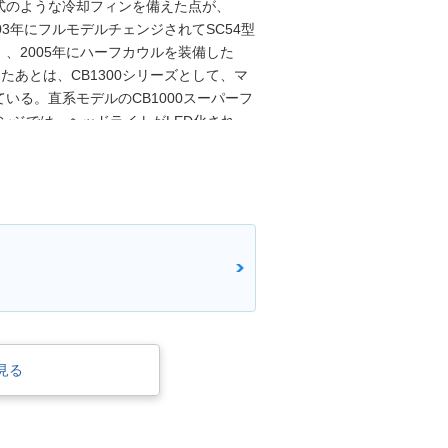
式のような冷却フィンを備えた点が、
3年にフルモデルチェンジされてSC54型
、2005年にハーフカウルを装備した
たあとは、CB1300シリーズとして、マ
いる。直系モデルのCB1000スーパーフ
ェンジでは、ヘッドライトがLED化され、
が標準装備となった。2019年モデルで
した「SP仕様」がタイプ設定された。
、同21日に正式発表された。この2021年
ットル）を採用し、ライディングモード
。また、トラクションコントロール
そして、2025年2月に「Final
を受け継いできたCB1300・シリーズ（スー
された。
見る