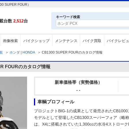
 SUPER FOUR）
キーワード検索
載台数
2,512
台
画像検索
バイクショップ
メンテナンス
バイク買取
バイクレビ
一覧
＞
ホンダ | HONDA
＞
CB1300 SUPER FOURのカタログ情報
PER FOURのカタログ情報
新車価格帯（実勢価格）
- -
車輌プロフィール
プロジェクトBIG-1の成果として発売されたCB1000
モデルとして登場したCB1300スーパーフォア（略称 C
は、X4に搭載されていた1,300ccの水冷4ストロー