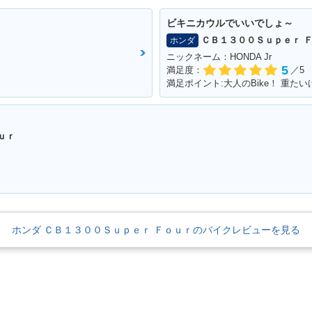
ビキニカウルでいいでしょ～
ｒ
ＣＢ１３００Ｓｕｐｅｒ 
ホンダ
ニックネーム：HONDA Jr
5
満足度：
／5
満足ポイント:大人のBike！ 重
ｕｒ
！
ホンダ ＣＢ１３００Ｓｕｐｅｒ Ｆｏｕｒのバイクレビューを見る