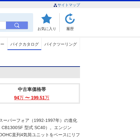
サイトマップ
お気に入り
履歴
ュー
バイクカタログ
バイクツーリング
中古車価格帯
94
万
〜 199.51
万
スーパーフォア（1992-1997年）の進化
B1300SF 型式 SC40）。エンジン
クDOHC直列4気筒ユニットをベースにリフ