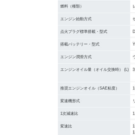
燃料（種類）
エンジン始動方式
2007年 CB1300 SUPE
2007年 CB130
点火プラグ標準搭載・型式
D
R FOUR ABS・マイナー
R FOUR・マ
チェンジ
ンジ
搭載バッテリー・型式
Y
エンジン潤滑方式
エンジンオイル量（オイル交換時） (L)
3
2004年 CB1300 SUPE
2003年 CB130
推奨エンジンオイル（SAE粘度）
1
R FOUR・カラーチェン
R FOUR・追加
ジ
変速機形式
1次減速比
1
変速比
1
1