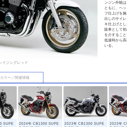
ンジン外観は
ともに、ヘッ
フ仕上げを施
出しのサイレ
キ仕上げとし
販車として初
を介すること
低速時から高
いる。
レイジングレッド
カラー／関連情報
0 SUPE
2024年 CB1300 SUPE
2023年 CB1300 SUPE
2023年 C