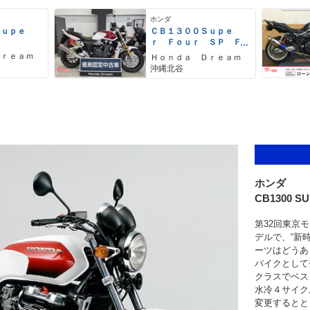
ホンダ
Ｓｕｐｅ
ＣＢ１３００Ｓｕｐｅ
ｒ Ｆｏｕｒ ＳＰ Ｆ
ＩＮＡＬ Ｅｄｉｔｉ
Ｄｒｅａｍ
Ｈｏｎｄａ Ｄｒｅａｍ
ｏｎ
沖縄北谷
ホンダ
CB1300 S
第32回東京
デルで、“新
ーツはどうあ
バイクとして登
クラスでベス
水冷４サイク
変更するとと