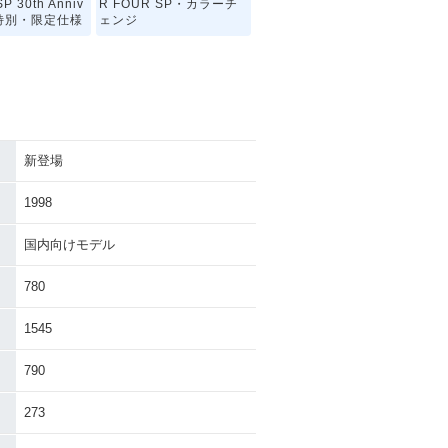
P 30th Anniv
R FOUR SP・カラーチ
y・特別・限定仕様
ェンジ
新登場
B1300 SUPE
2018年 CB1300 SUPE
R・カラーチェン
R FOUR・マイナーチェ
1998
ンジ
国内向けモデル
780
1545
790
B1300 SUPE
2014年 CB1300 SUPE
E Package・
R FOUR・マイナーチェ
273
ンジ