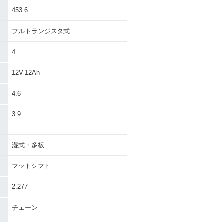
453.6
フルトランジスタ式
B1300 SUPE
2005年 CB1300 SUPE
4
 ABS・新登場
R FOUR・マイナーチェ
ンジ
12V-12Ah
4.6
）
3.9
1999年 CB1300 SUPE
B1300 SUPE
湿式・多板
R FOUR・追加
R・マイナーチェ
フットシフト
2.277
チェーン