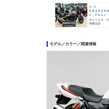
ホンダ
ＣＢ１３００
ｒ Ｆｏｕｒ
Ｈｏｎｄａ 
沖縄北谷
モデル／カラー／関連情報