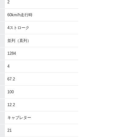
2
60km/h走行時
4ストローク
並列（直列）
B1300 SUPE
2009年 CB1300 SUPE
R・カラーチェン
R FOUR ABS・マイナー
1284
チェンジ
4
67.2
100
B1300 SUPE
2008年 CB1300 SUPE
12.2
 ABS・マイナー
R FOUR・マイナーチェ
ンジ
キャブレター
21