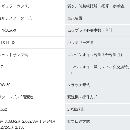
レギュラーガソリン
満タン時航続距離（概算・参考値）
セルフスターター式
点火装置
0 SUPE
2006年 CB1300 SUPE
2006年 CB1300 SUPE
2005年 C
PR8EA-9
点火プラグ必要本数・合計
イナーチェ
R FOUR ABS・カラーチ
R FOUR・カラーチェン
R FOUR
ェンジ
ジ
TX14-BS
バッテリー容量
ウェットサンプ式
エンジンオイル容量※全容量 (L)
.7
エンジンオイル量（フィルタ交換時
(L)
0 SUPE
2003年 CB1300 SUPE
2000年 CB1300 SUPE
2000年 C
0W-30
クラッチ形式
R FOUR・フルモデルチ
R FOUR・マイナーチェ
R FOU
ェンジ
ンジ
ンジ
リターン式・5段変速
変速機・操作方式
.652
2次減速比
速 3.083/2速 2.062/3速 1.545/4速
動力伝達方式
.272/5速 1.130