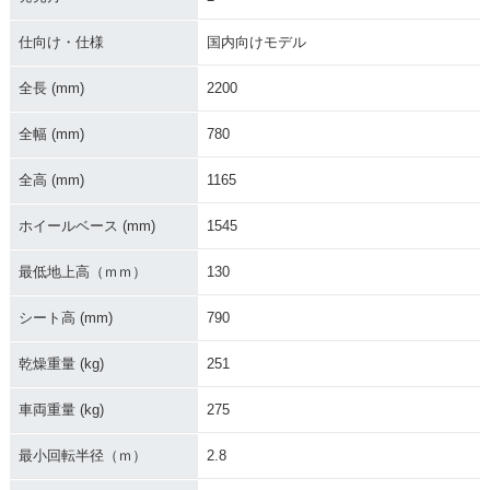
2021年 CB1300 SU
2021年 CB1300 SU
2020年 CB1300 SU
仕向け・仕様
国内向けモデル
PER FOUR SP・マ
PER FOUR・マイナ
PER FOUR SP・カ
イナーチェンジ
ーチェンジ
ラーチェンジ
全長 (mm)
2200
全幅 (mm)
780
全高 (mm)
1165
ホイールベース (mm)
1545
2019年 CB1300 SU
2019年 CB1300 SU
2018年 CB1300 SU
PER FOUR SP・追
PER FOUR・カラー
PER FOUR・マイナ
最低地上高（ｍｍ）
130
加
チェンジ
ーチェンジ
シート高 (mm)
790
乾燥重量 (kg)
251
車両重量 (kg)
275
2016年 CB1300 SU
2016年 CB1300 SU
2016年 CB1300 SU
最小回転半径（ｍ）
2.8
PER FOUR E Pack
PER FOUR E Pack
PER FOUR・追加
age Special Editio
age・追加