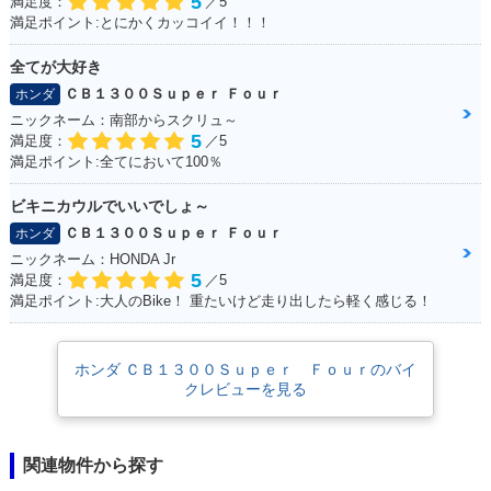
5
満足度：
／5
満足ポイント:とにかくカッコイイ！！！
全てが大好き
ＣＢ１３００Ｓｕｐｅｒ Ｆｏｕｒ
ホンダ
ニックネーム：南部からスクリュ～
5
満足度：
／5
満足ポイント:全てにおいて100％
ビキニカウルでいいでしょ～
ＣＢ１３００Ｓｕｐｅｒ Ｆｏｕｒ
ホンダ
ニックネーム：HONDA Jr
5
満足度：
／5
満足ポイント:大人のBike！ 重たいけど走り出したら軽く感じる！
ホンダ ＣＢ１３００Ｓｕｐｅｒ Ｆｏｕｒのバイ
クレビューを見る
関連物件から探す