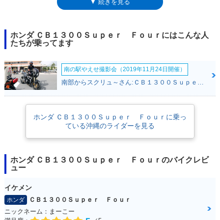
▼ 続きを見る
ールがラインナップに加わったあとは、CB1300シリーズとして、マイナ
ーチェンジや特別仕様車の設定などを受け続けている。直系モデルの
CB1000スーパーフォア発売から25周年を迎えた2017年のマイナーチェン
ジでは、ヘッドライトがLED化され、それまで別仕様だったグリップヒー
ホンダ ＣＢ１３００Ｓｕｐｅｒ Ｆｏｕｒにはこんな人
ターとETC車載器が標準装備となった。2019年モデルでは、オーリンズ
たちが乗ってます
のサスとブレンボのブレーキを採用した「SP仕様」がタイプ設定され
た。2020年12月3日、新型モデルになることが公表され、同21日に正式発
南の駅やえせ撮影会（2019年11月24日開催）
表された。この2021年モデルから、スロットルバイワイヤ（電子制御ス
ロットル）を採用し、ライディングモード選択機能(3タイプ）とクルーズ
南部からスクリュ～さん:ＣＢ１３００Ｓｕｐｅｒ Ｆｏｕｒ(ホンダ)
コントロールを搭載。また、トラクションコントロール（Hondaセレクタ
ブルトルクコントロール）も備えた。そして、2025年2月に「Final
Edition」が発売され、プロジェクトBIG-1の系譜を受け継いできた
ホンダ ＣＢ１３００Ｓｕｐｅｒ Ｆｏｕｒに乗っ
CB1300・シリーズ（スーパーフォア/スーパーボルドール）の歴史に幕が
ている沖縄のライダーを見る
下ろされた。
ホンダ ＣＢ１３００Ｓｕｐｅｒ Ｆｏｕｒのバイクレビ
ュー
イケメン
ＣＢ１３００Ｓｕｐｅｒ Ｆｏｕｒ
ホンダ
ニックネーム：まーこー