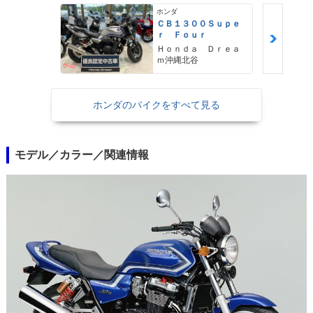
ホンダ
ＣＢ１３００Ｓｕｐｅ
ｒ Ｆｏｕｒ
Ｈｏｎｄａ Ｄｒｅａ
ｍ沖縄北谷
ホンダのバイクをすべて見る
モデル／カラー／関連情報