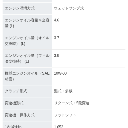
エンジン潤滑方式
ウェットサンプ式
エンジンオイル容量※全容
4.6
量 (L)
エンジンオイル量（オイル
3.7
2004年 CB1300 SU
2003年 CB1300 SU
2003年 CB1300 SU
交換時） (L)
PER FOUR・カラー
PER FOUR・追加
PER FOUR・フルモ
チェンジ
デルチェンジ
エンジンオイル量（フィル
3.9
タ交換時） (L)
推奨エンジンオイル（SAE
10W-30
粘度）
クラッチ形式
湿式・多板
1999年 CB1300 SU
2000年 CB1300 SU
2000年 CB1300 SU
PER FOUR・追加
PER FOUR・マイナ
PER FOUR・マイナ
変速機形式
リターン式・5段変速
ーチェンジ
ーチェンジ
変速機・操作方式
フットシフト
1次減速比
1.652