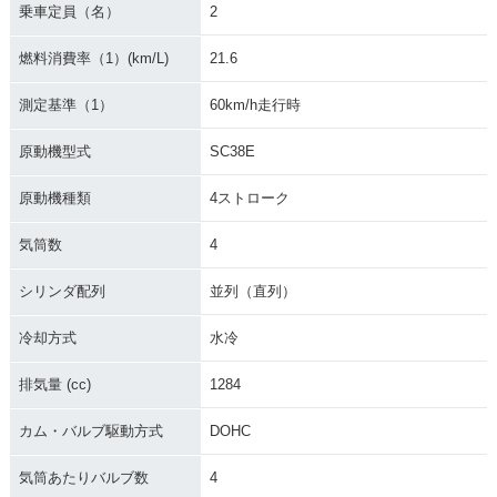
n
乗車定員（名）
2
燃料消費率（1）(km/L)
21.6
測定基準（1）
60km/h走行時
原動機型式
SC38E
2015年 CB1300 SU
2014年 CB1300 SU
2014年 CB1300 SU
PER FOUR E Pack
PER FOUR E Pack
PER FOUR・マイナ
原動機種類
4ストローク
age Special Editio
age・新登場
ーチェンジ
n・特別・限定仕様
気筒数
4
シリンダ配列
並列（直列）
冷却方式
水冷
排気量 (cc)
1284
2012年 CB1300 SU
2012年 CB1300 SU
2012年 CB1300 SU
PER FOUR ABS Sp
PER FOUR ABS・
PER FOUR・カラー
カム・バルブ駆動方式
DOHC
ecial Edition・特
カラーチェンジ
チェンジ
別・限定仕様
気筒あたりバルブ数
4