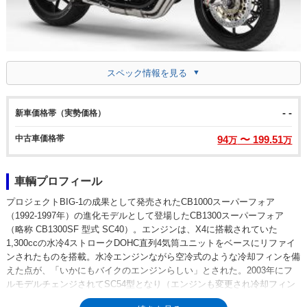
スペック情報を見る
- -
新車価格帯（実勢価格）
中古車価格帯
94
〜 199.51
万
万
車輌プロフィール
プロジェクトBIG-1の成果として発売されたCB1000スーパーフォア
（1992-1997年）の進化モデルとして登場したCB1300スーパーフォア
（略称 CB1300SF 型式 SC40）。エンジンは、X4に搭載されていた
1,300ccの水冷4ストロークDOHC直列4気筒ユニットをベースにリファイ
ンされたものを搭載。水冷エンジンながら空冷式のような冷却フィンを備
えた点が、「いかにもバイクのエンジンらしい」とされた。2003年にフ
ルモデルチェンジされてSC54型となり（エンジンも変更され冷却フィン
はなくなる）、2005年にハーフカウルを装備したCB1300スーパーボルド