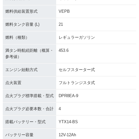
2008年 CB1300 SU
2008年 CB1300 SU
2008年 CB1300 SU
燃料供給装置形式
VEPB
PER FOUR ABS Sp
PER FOUR ABS・
PER FOUR・マイナ
ecial Edition・特
マイナーチェンジ
ーチェンジ
別・限定仕様
燃料タンク容量 (L)
21
燃料（種類）
レギュラーガソリン
満タン時航続距離（概算・
453.6
参考値）
エンジン始動方式
セルフスターター式
2007年 CB1300 SU
2007年 CB1300 SU
2006年 CB1300 SU
PER FOUR ABS・
PER FOUR・マイナ
PER FOUR ABS・
マイナーチェンジ
ーチェンジ
カラーチェンジ
点火装置
フルトランジスタ式
点火プラグ標準搭載・型式
DPR8EA-9
点火プラグ必要本数・合計
4
搭載バッテリー・型式
YTX14-BS
2006年 CB1300 SU
2005年 CB1300 SU
2005年 CB1300 SU
PER FOUR・カラー
PER FOUR ABS・
PER FOUR・マイナ
バッテリー容量
12V-12Ah
チェンジ
新登場
ーチェンジ