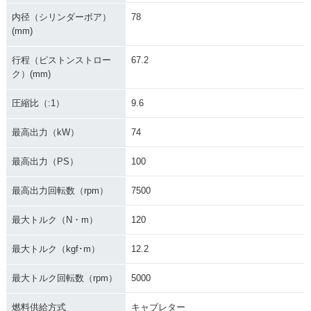
内径（シリンダーボア）
78
(mm)
行程（ピストンストロー
67.2
ク）(mm)
2010年 CB1300 SU
2010年 CB1300 SU
2009年 CB1300 SU
PER FOUR ABS・
PER FOUR・カラー
PER FOUR ABS・
カラーチェンジ
チェンジ
マイナーチェンジ
圧縮比（:1）
9.6
最高出力（kW）
74
最高出力（PS）
100
最高出力回転数（rpm）
7500
2009年 CB1300 SU
2008年 CB1300 SU
2008年 CB1300 SU
PER FOUR・マイナ
PER FOUR ABS・
PER FOUR・カラー
最大トルク（N・m）
120
ーチェンジ
カラーチェンジ
チェンジ
最大トルク（kgf･m）
12.2
最大トルク回転数（rpm）
5000
燃料供給方式
キャブレター