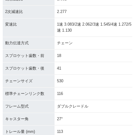
2次減速比
2.277
1999年 CB1300 SU
1998年 CB1300 SU
変速比
1速 3.083/2速 2.062/3速 1.545/4速 1.272/5
PER FOUR・マイナ
PER FOUR・新登場
速 1.130
ーチェンジ
動力伝達方式
チェーン
スプロケット歯数・前
18
スプロケット歯数・後
41
チェーンサイズ
530
標準チェーンリンク数
116
フレーム型式
ダブルクレードル
キャスター角
27°
トレール量 (mm)
113