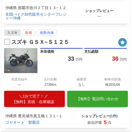
沖縄県 那覇市壺川２丁目１３−１２
ショップレビュー
全国バイク卸売販売センタープレジ
―
ャー沖縄
スズキ
新着
複数画像
スズキ ＧＳＸ−Ｓ１２５
本体価格
支払総額
33
36
万円
万円
初度登録年
走行距離
修復歴
車検/自賠責
―
2735Km
なし
保2031/09
1分で完了！
【無料】電話問い合わせ
【無料】見積・在庫確認
沖縄県 豊見城市真玉橋１３１−１
ショップレビュー(
1件
)
5
ゴヤオート 那覇店
総合評価:
点