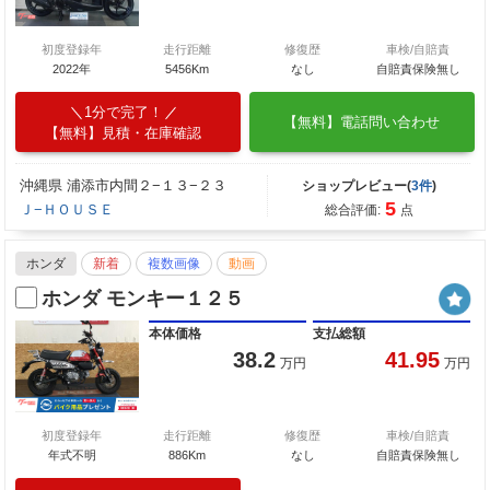
初度登録年
走行距離
修復歴
車検/自賠責
2022年
5456Km
なし
自賠責保険無し
1分で完了！
【無料】電話問い合わせ
【無料】見積・在庫確認
沖縄県 浦添市内間２−１３−２３
ショップレビュー(
3件
)
5
Ｊ−ＨＯＵＳＥ
総合評価:
点
ホンダ
新着
複数画像
動画
ホンダ モンキー１２５
本体価格
支払総額
38.2
41.95
万円
万円
初度登録年
走行距離
修復歴
車検/自賠責
年式不明
886Km
なし
自賠責保険無し