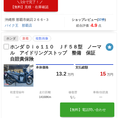
1分で完了！
【無料】見積・在庫確認
沖縄県 那覇市銘苅２６６−３
ショップレビュー(
37件
)
4.9
バイク王 那覇店
総合評価:
点
ホンダ
新着
複数画像
ホンダ Ｄｉｏ１１０ ＪＦ５８型 ノーマ
ル アイドリングストップ 整備 保証
自賠責保険
本体価格
支払総額
13.2
15
万円
万円
初度登録年
走行距離
修復歴
車検/自賠責
―
14168Km
なし
―
【無料】電話問い合わせ