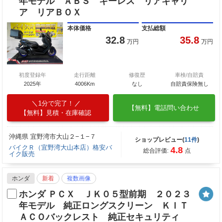
年モデル ＡＢＳ キーレス リアキャリ
ア リアＢＯＸ
本体価格
支払総額
32.8
35.8
万円
万円
初度登録年
走行距離
修復歴
車検/自賠責
2025年
4006Km
なし
自賠責保険無し
1分で完了！
【無料】電話問い合わせ
【無料】見積・在庫確認
沖縄県 宜野湾市大山２−１−７
ショップレビュー(
11件
)
バイクＲ（宜野湾大山本店）格安バ
4.8
総合評価:
点
イク販売
ホンダ
新着
複数画像
ホンダ ＰＣＸ ＪＫ０５型前期 ２０２３
年モデル 純正ロングスクリーン ＫＩＴ
ＡＣＯバックレスト 純正セキュリティ