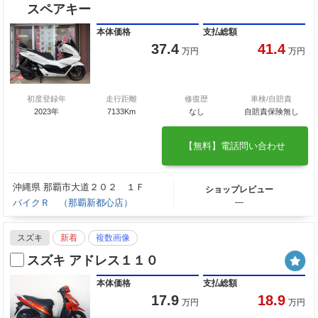
スペアキー
本体価格
支払総額
37.4
41.4
万円
万円
初度登録年
走行距離
修復歴
車検/自賠責
2023年
7133Km
なし
自賠責保険無し
【無料】電話問い合わせ
沖縄県 那覇市大道２０２ １Ｆ
ショップレビュー
バイクＲ （那覇新都心店）
―
スズキ
新着
複数画像
スズキ アドレス１１０
本体価格
支払総額
17.9
18.9
万円
万円