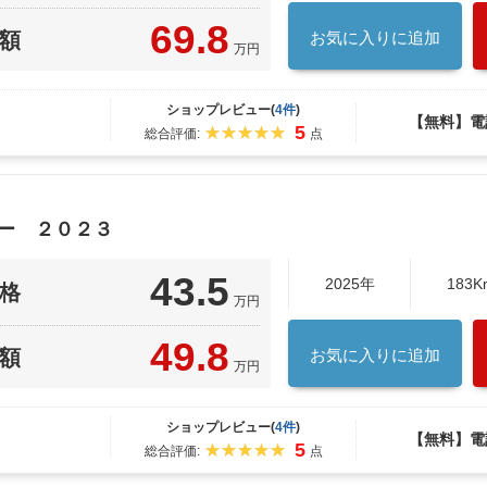
69.8
額
お気に入りに追加
万円
ショップレビュー(
4件
)
【無料】電
5
総合評価:
点
ャー ２０２３
43.5
2025年
183K
格
万円
49.8
額
お気に入りに追加
万円
ショップレビュー(
4件
)
【無料】電
5
総合評価:
点