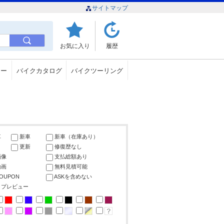
サイトマップ
お気に入り
履歴
ュー
バイクカタログ
バイクツーリング
車
新車
新車（在庫あり）
更新
修復歴なし
画像
支払総額あり
動画
無料見積可能
COUPON
ASKを含めない
ップレビュー