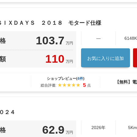
 ＳＩＸＤＡＹＳ ２０１８ モタード仕様
103.7
―
6148
格
万円
110
額
お気に入りに追加
万円
ショップレビュー(
4件
)
【無料】電
5
総合評価:
点
０２４
62.9
2026年
5K
格
万円