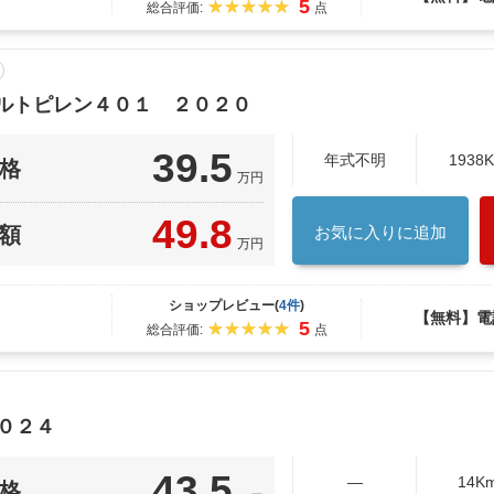
5
総合評価:
点
ァルトピレン４０１ ２０２０
39.5
年式不明
1938
格
万円
49.8
額
お気に入りに追加
万円
ショップレビュー(
4件
)
【無料】電
5
総合評価:
点
０２４
43.5
―
14K
格