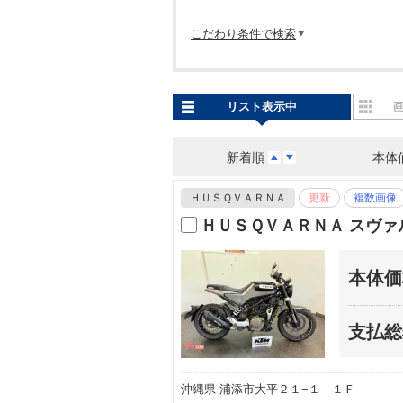
こだわり条件で検索
リスト表示中
新着順
本体
ＨＵＳＱＶＡＲＮＡ
更新
複数画像
ＨＵＳＱＶＡＲＮＡ スヴ
本体価
支払総
沖縄県 浦添市大平２１−１ １Ｆ