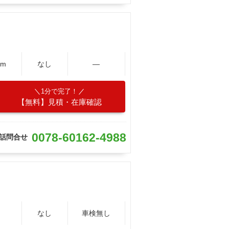
Km
なし
―
1分で完了！
【無料】見積・在庫確認
0078-60162-4988
話問合せ
m
なし
車検無し