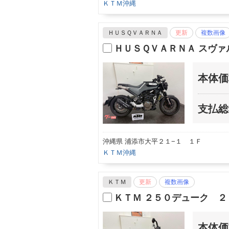
ＫＴＭ沖縄
ＨＵＳＱＶＡＲＮＡ
更新
複数画像
ＨＵＳＱＶＡＲＮＡ スヴ
本体価
支払総
沖縄県 浦添市大平２１−１ １Ｆ
ＫＴＭ沖縄
ＫＴＭ
更新
複数画像
ＫＴＭ ２５０デューク ２
本体価