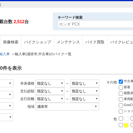
覧
キーワード検索
載台数
2,512
台
画像検索
バイクショップ
メンテナンス
バイク買取
バイクレビ
輸入車
＞
輸入車(浦添市,中古車)のバイク一覧
30件を表示
中古
その他
本体価格
～
新着
支払総額
～
複数
走行距離
～
車両
Goo
地域
ショ
色