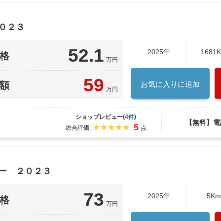
０２３
52.1
2025年
1681
格
万円
59
額
お気に入りに追加
万円
ショップレビュー(
4件
)
【無料】電
5
総合評価:
点
ャー ２０２３
73
2025年
5K
格
万円