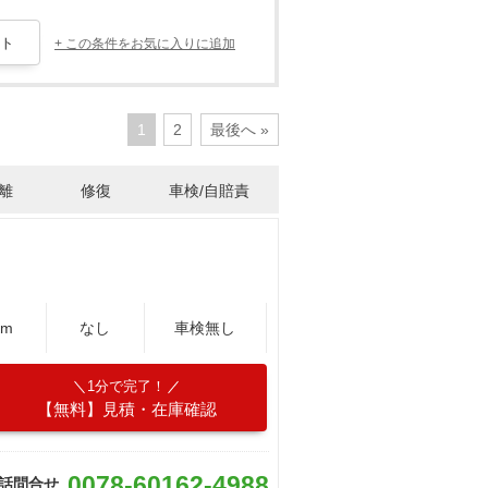
+ この条件をお気に入りに追加
1
2
最後へ »
離
修復
車検/自賠責
Km
なし
車検無し
1分で完了！
【無料】見積・在庫確認
0078-60162-4988
話問合せ