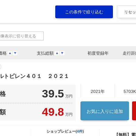
画像表示に切り替える
価格
支払総額
初度登録年
走行距
ァルトピレン４０１ ２０２１
39.5
2021年
5703
格
万円
49.8
額
お気に入りに追加
万円
ショップレビュー(
4件
)
【無料】電