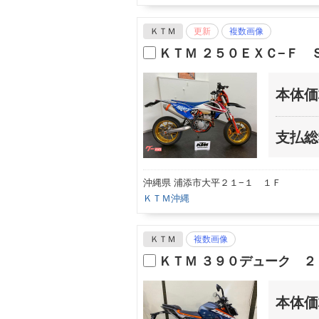
ＫＴＭ
更新
複数画像
ＫＴＭ ２５０ＥＸＣ−Ｆ
本体価
支払総
沖縄県 浦添市大平２１−１ １Ｆ
ＫＴＭ沖縄
ＫＴＭ
複数画像
ＫＴＭ ３９０デューク ２
本体価