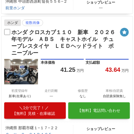
沖縄県 中頭郡西原町翁長５５６−２
ショップレビュー
前里ホンダ
―
ホンダ
複数画像
ホンダ クロスカブ１１０ 新車 ２０２６
年モデル ＡＢＳ キャストホイル チュ
ーブレスタイヤ ＬＥＤヘッドライト ボ
ニーブルー
本体価格
支払総額
41.25
43.64
万円
万円
初度登録年
走行距離
修復歴
車検/自賠責
新車(在庫あり)
―
なし
自賠責保険無し
1分で完了！
【無料】電話問い合わせ
【無料】見積・在庫確認
沖縄県 那覇市曙１−１７−２２
ショップレビュー