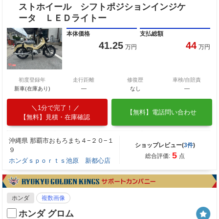
ストホイール シフトポジションインジケ
ータ ＬＥＤライトー
本体価格
支払総額
41.25
44
万円
万円
初度登録年
走行距離
修復歴
車検/自賠責
新車(在庫あり)
―
なし
―
1分で完了！
【無料】電話問い合わせ
【無料】見積・在庫確認
沖縄県 那覇市おもろまち４−２０−１
ショップレビュー(
3件
)
９
5
総合評価:
点
ホンダｓｐｏｒｔｓ池原 新都心店
ホンダ
複数画像
ホンダ グロム