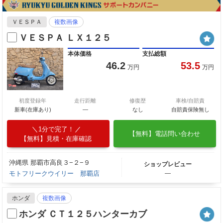
ＶＥＳＰＡ
複数画像
ＶＥＳＰＡ ＬＸ１２５
本体価格
支払総額
46.2
53.5
万円
万円
初度登録年
走行距離
修復歴
車検/自賠責
新車(在庫あり)
―
なし
自賠責保険無し
1分で完了！
【無料】電話問い合わせ
【無料】見積・在庫確認
沖縄県 那覇市高良３−２−９
ショップレビュー
モトフリークウイリー 那覇店
―
ホンダ
複数画像
ホンダ ＣＴ１２５ハンターカブ