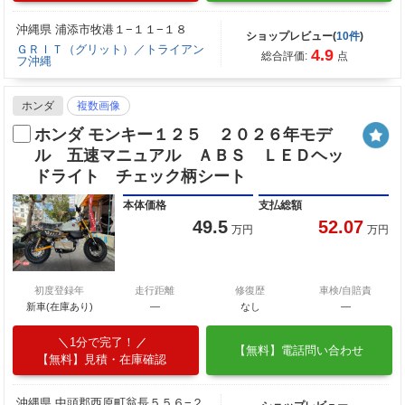
沖縄県 浦添市牧港１−１１−１８
ショップレビュー(
10件
)
ＧＲＩＴ（グリット）／トライアン
4.9
総合評価:
点
フ沖縄
ホンダ
複数画像
ホンダ モンキー１２５ ２０２６年モデ
ル 五速マニュアル ＡＢＳ ＬＥＤヘッ
ドライト チェック柄シート
本体価格
支払総額
49.5
52.07
万円
万円
初度登録年
走行距離
修復歴
車検/自賠責
新車(在庫あり)
―
なし
―
1分で完了！
【無料】電話問い合わせ
【無料】見積・在庫確認
沖縄県 中頭郡西原町翁長５５６−２