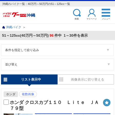
沖縄のバイク一覧：40万円～50万円の51～125cc一覧
検索
マイページ
メニュー
沖縄バイク
＞
51～125cc(40万円～50万円)
96
件中 1～30件を表示
条件を指定して絞り込み
並び替え
リスト表示中
画像表示に切り替える
ホンダ
複数画像
ホンダ クロスカブ１１０ Ｌｉｔｅ ＪＡ
７９型