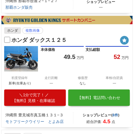
沖縄県 那覇市壺屋２−１−２７
ショップレビュー
那覇ホンダ販売
―
ホンダ
複数画像
ホンダ ダックス１２５
本体価格
支払総額
49.5
52
万円
万円
初度登録年
走行距離
修復歴
車検/自賠責
新車(在庫あり)
―
なし
―
1分で完了！
【無料】電話問い合わせ
【無料】見積・在庫確認
沖縄県 豊見城市真玉橋１３１−３
ショップレビュー(
8件
)
4.5
モトフリークウイリー とよみ店
総合評価:
点