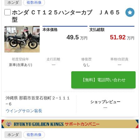
ホンダ
複数画像
ホンダ ＣＴ１２５ハンターカブ ＪＡ６５
型
本体価格
支払総額
49.5
51.92
万円
万円
初度登録年
走行距離
修復歴
車検/自賠責
新車(在庫あり)
―
なし
―
【無料】電話問い合わせ
沖縄県 那覇市首里石嶺町２−１１１
ショップレビュー
−６
―
ウイングサロン翁長
ホンダ
複数画像