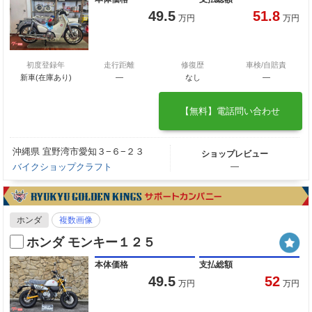
49.5
51.8
万円
万円
初度登録年
走行距離
修復歴
車検/自賠責
新車(在庫あり)
―
なし
―
【無料】電話問い合わせ
沖縄県 宜野湾市愛知３−６−２３
ショップレビュー
バイクショップクラフト
―
ホンダ
複数画像
ホンダ モンキー１２５
本体価格
支払総額
49.5
52
万円
万円