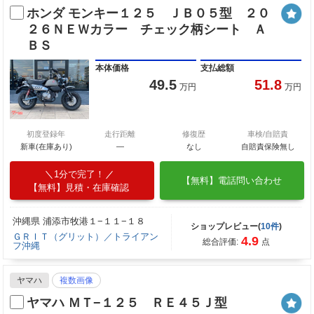
ホンダ モンキー１２５ ＪＢ０５型 ２０
２６ＮＥＷカラー チェック柄シート Ａ
ＢＳ
本体価格
支払総額
49.5
51.8
万円
万円
初度登録年
走行距離
修復歴
車検/自賠責
新車(在庫あり)
―
なし
自賠責保険無し
1分で完了！
【無料】電話問い合わせ
【無料】見積・在庫確認
沖縄県 浦添市牧港１−１１−１８
ショップレビュー(
10件
)
ＧＲＩＴ（グリット）／トライアン
4.9
総合評価:
点
フ沖縄
ヤマハ
複数画像
ヤマハ ＭＴ−１２５ ＲＥ４５Ｊ型