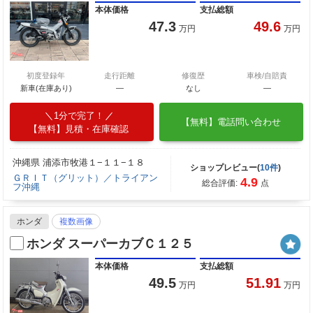
本体価格
支払総額
47.3
49.6
万円
万円
初度登録年
走行距離
修復歴
車検/自賠責
新車(在庫あり)
―
なし
―
1分で完了！
【無料】電話問い合わせ
【無料】見積・在庫確認
沖縄県 浦添市牧港１−１１−１８
ショップレビュー(
10件
)
ＧＲＩＴ（グリット）／トライアン
4.9
総合評価:
点
フ沖縄
ホンダ
複数画像
ホンダ スーパーカブＣ１２５
本体価格
支払総額
49.5
51.91
万円
万円