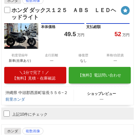
ホンダ
複数画像
ホンダ ダックス１２５ ＡＢＳ ＬＥＤヘ
ッドライト
本体価格
支払総額
49.5
52
万円
万円
初度登録年
走行距離
修復歴
車検/自賠責
新車(在庫あり)
―
なし
―
1分で完了！
【無料】電話問い合わせ
【無料】見積・在庫確認
沖縄県 中頭郡西原町翁長５５６−２
ショップレビュー
前里ホンダ
―
上記10件にチェック
ホンダ
複数画像