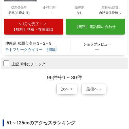
初度登録年
走行距離
修復歴
車検/自賠責
新車(在庫あり)
―
なし
自賠責保険無し
1分で完了！
【無料】電話問い合わせ
【無料】見積・在庫確認
沖縄県 那覇市高良３−２−９
ショップレビュー
モトフリークウイリー 那覇店
―
上記10件にチェック
96件中1～30件
次へ >
最後へ »
51～125ccのアクセスランキング