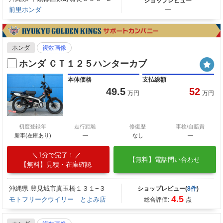
ショップレビュー
前里ホンダ
―
ホンダ
複数画像
ホンダ ＣＴ１２５ハンターカブ
本体価格
支払総額
49.5
52
万円
万円
初度登録年
走行距離
修復歴
車検/自賠責
新車(在庫あり)
―
なし
―
1分で完了！
【無料】電話問い合わせ
【無料】見積・在庫確認
沖縄県 豊見城市真玉橋１３１−３
ショップレビュー(
8件
)
4.5
モトフリークウイリー とよみ店
総合評価:
点