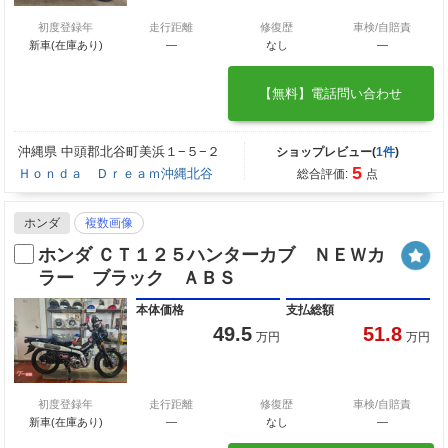
初度登録年
走行距離
修復歴
車検/自賠責
新車(在庫あり)
―
なし
―
【無料】電話問い合わせ
沖縄県 中頭郡北谷町美浜１−５−２
ショップレビュー(
1件
)
5
Ｈｏｎｄａ Ｄｒｅａｍ沖縄北谷
総合評価:
点
ホンダ
複数画像
ホンダ ＣＴ１２５ハンターカブ ＮＥＷカ
ラー ブラック ＡＢＳ
本体価格
支払総額
49.5
51.8
万円
万円
初度登録年
走行距離
修復歴
車検/自賠責
新車(在庫あり)
―
なし
―