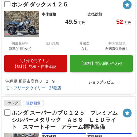
ホンダ ダックス１２５
本体価格
支払総額
49.5
52
万円
万円
初度登録年
走行距離
修復歴
車検/自賠責
新車(在庫あり)
―
なし
自賠責保険無し
1分で完了！
【無料】電話問い合わせ
【無料】見積・在庫確認
沖縄県 那覇市高良３−２−９
ショップレビュー
モトフリークウイリー 那覇店
―
ホンダ
複数画像
ホンダ スーパーカブＣ１２５ プレミアム
シルバーメタリック ＡＢＳ ＬＥＤライ
ト スマートキー アラーム標準装備
本体価格
支払総額