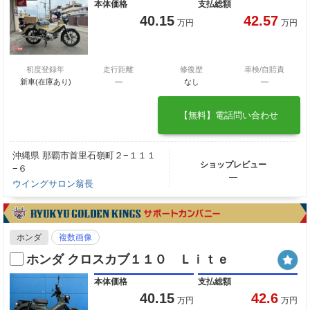
本体価格
支払総額
40.15
42.57
万円
万円
初度登録年
走行距離
修復歴
車検/自賠責
新車(在庫あり)
―
なし
―
【無料】電話問い合わせ
沖縄県 那覇市首里石嶺町２−１１１
ショップレビュー
−６
―
ウイングサロン翁長
ホンダ
複数画像
ホンダ クロスカブ１１０ Ｌｉｔｅ
本体価格
支払総額
40.15
42.6
万円
万円