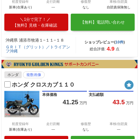
初度登録年
走行距離
修復歴
車検/自賠責
新車(在庫あり)
―
なし
自賠責保険無し
1分で完了！
【無料】電話問い合わせ
【無料】見積・在庫確認
沖縄県 浦添市牧港１−１１−１８
ショップレビュー(
10件
)
ＧＲＩＴ（グリット）／トライアン
4.9
総合評価:
点
フ沖縄
ホンダ
複数画像
ホンダ クロスカブ１１０
本体価格
支払総額
41.25
43.5
万円
万円
初度登録年
走行距離
修復歴
車検/自賠責
新車(在庫あり)
―
なし
―