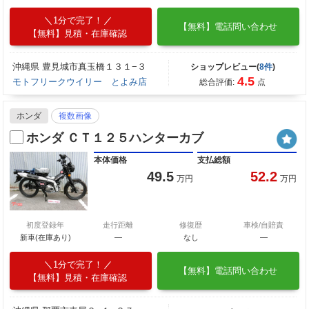
1分で完了！
【無料】電話問い合わせ
【無料】見積・在庫確認
沖縄県 豊見城市真玉橋１３１−３
ショップレビュー(
8件
)
4.5
モトフリークウイリー とよみ店
総合評価:
点
ホンダ
複数画像
ホンダ ＣＴ１２５ハンターカブ
本体価格
支払総額
49.5
52.2
万円
万円
初度登録年
走行距離
修復歴
車検/自賠責
新車(在庫あり)
―
なし
―
1分で完了！
【無料】電話問い合わせ
【無料】見積・在庫確認