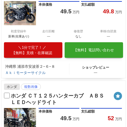
本体価格
支払総額
49.5
49.8
万円
万円
初度登録年
走行距離
修復歴
車検/自賠責
新車(在庫あり)
―
なし
―
1分で完了！
【無料】電話問い合わせ
【無料】見積・在庫確認
沖縄県 浦添市安波茶２−６−８
ショップレビュー
Ａｋｉモーターサイクル
―
ホンダ
複数画像
ホンダ ＣＴ１２５ハンターカブ ＡＢＳ
ＬＥＤヘッドライト
本体価格
支払総額
49.5
52
万円
万円