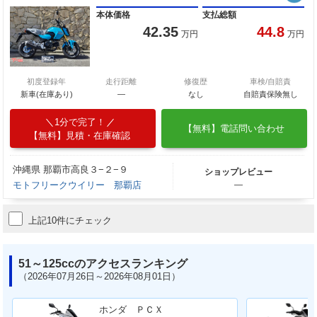
本体価格
支払総額
42.35
44.8
万円
万円
初度登録年
走行距離
修復歴
車検/自賠責
新車(在庫あり)
―
なし
自賠責保険無し
1分で完了！
【無料】電話問い合わせ
【無料】見積・在庫確認
沖縄県 那覇市高良３−２−９
ショップレビュー
モトフリークウイリー 那覇店
―
上記10件にチェック
51～125ccのアクセスランキング
（2026年07月26日～2026年08月01日）
ホンダ ＰＣＸ