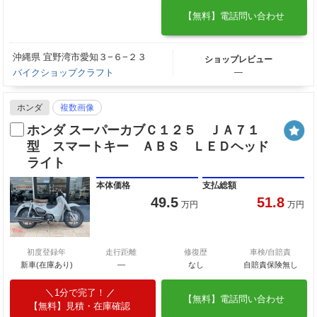
【無料】電話問い合わせ
沖縄県 宜野湾市愛知３−６−２３
ショップレビュー
バイクショップクラフト
―
ホンダ
複数画像
ホンダ スーパーカブＣ１２５ ＪＡ７１
型 スマートキー ＡＢＳ ＬＥＤヘッド
ライト
本体価格
支払総額
49.5
51.8
万円
万円
初度登録年
走行距離
修復歴
車検/自賠責
新車(在庫あり)
―
なし
自賠責保険無し
1分で完了！
【無料】電話問い合わせ
【無料】見積・在庫確認