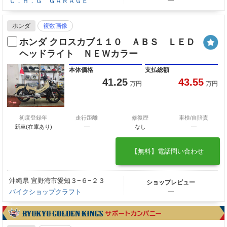
Ｃ．Ｈ．Ｇ ＧＡＲＡＧＥ
―
ホンダ
複数画像
ホンダ クロスカブ１１０ ＡＢＳ ＬＥＤ
ヘッドライト ＮＥＷカラー
本体価格
支払総額
41.25
43.55
万円
万円
初度登録年
走行距離
修復歴
車検/自賠責
新車(在庫あり)
―
なし
―
【無料】電話問い合わせ
沖縄県 宜野湾市愛知３−６−２３
ショップレビュー
バイクショップクラフト
―