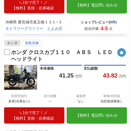
1分で完了！
【無料】電話問い合わせ
【無料】見積・在庫確認
沖縄県 豊見城市真玉橋１３１−３
ショップレビュー(
8件
)
4.5
モトフリークウイリー とよみ店
総合評価:
点
ホンダ
複数画像
ホンダ クロスカブ１１０ ＡＢＳ ＬＥＤ
ヘッドライト
本体価格
支払総額
41.25
43.82
万円
万円
初度登録年
走行距離
修復歴
車検/自賠責
新車(在庫あり)
―
なし
自賠責保険無し
1分で完了！
【無料】電話問い合わせ
【無料】見積・在庫確認