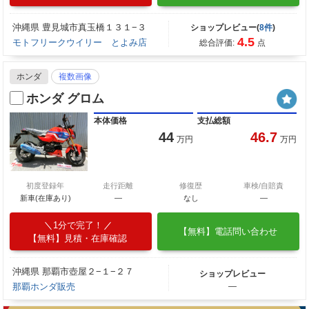
沖縄県 豊見城市真玉橋１３１−３
ショップレビュー(
8件
)
4.5
モトフリークウイリー とよみ店
総合評価:
点
ホンダ
複数画像
ホンダ グロム
本体価格
支払総額
44
46.7
万円
万円
初度登録年
走行距離
修復歴
車検/自賠責
新車(在庫あり)
―
なし
―
1分で完了！
【無料】電話問い合わせ
【無料】見積・在庫確認
沖縄県 那覇市壺屋２−１−２７
ショップレビュー
那覇ホンダ販売
―