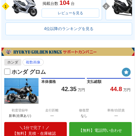
104
掲載台数
台
1
2
レビューを見る
4位以降のランキングを見る
ホンダ
複数画像
ホンダ グロム
本体価格
支払総額
42.35
44.8
万円
万円
初度登録年
走行距離
修復歴
車検/自賠責
新車(在庫あり)
―
なし
―
1分で完了！
【無料】電話問い合わせ
【無料】見積・在庫確認