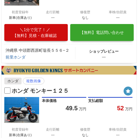
初度登録年
走行距離
修復歴
車検/自賠責
新車(在庫あり)
―
なし
―
1分で完了！
【無料】電話問い合わせ
【無料】見積・在庫確認
沖縄県 中頭郡西原町翁長５５６−２
ショップレビュー
前里ホンダ
―
ホンダ
複数画像
ホンダ モンキー１２５
本体価格
支払総額
49.5
52
万円
万円
初度登録年
走行距離
修復歴
車検/自賠責
新車(在庫あり)
―
なし
―