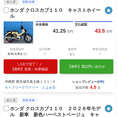
ホンダ
複数画像
ホンダ クロスカブ１１０ キャストホイー
ル
本体価格
支払総額
41.25
43.5
万円
万円
初度登録年
走行距離
修復歴
車検/自賠責
新車(在庫あり)
―
なし
―
1分で完了！
【無料】電話問い合わせ
【無料】見積・在庫確認
沖縄県 豊見城市真玉橋１３１−３
ショップレビュー(
8件
)
4.5
モトフリークウイリー とよみ店
総合評価:
点
ホンダ
複数画像
ホンダ クロスカブ１１０ ２０２６年モデ
ル 新車 新色ハーベストベージュ キャ