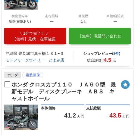
初度登録年
走行距離
修復歴
車検/自賠責
新車(在庫あり)
―
なし
―
1分で完了！
【無料】電話問い合わせ
【無料】見積・在庫確認
沖縄県 豊見城市真玉橋１３１−３
ショップレビュー(
8件
)
4.5
モトフリークウイリー とよみ店
総合評価:
点
ホンダ
複数画像
ホンダ クロスカブ１１０ ＪＡ６０型 最
新モデル ディスクブレーキ ＡＢＳ キ
ャストホイール
本体価格
支払総額
41.2
43.5
万円
万円