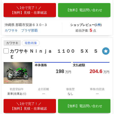
1分で完了！
【無料】電話問い合わせ
【無料】見積・在庫確認
沖縄県 那覇市安謝６３０−３
ショップレビュー(
1件
)
5
カワサキ プラザ那覇
総合評価:
点
カワサキ
複数画像
カワサキ Ｎｉｎｊａ １１００ ＳＸ Ｓ
Ｅ
本体価格
支払総額
198
204.6
万円
万円
初度登録年
走行距離
修復歴
車検/自賠責
新車(在庫あり)
―
なし
―
1分で完了！
【無料】電話問い合わせ
【無料】見積・在庫確認