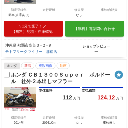
初度登録年
走行距離
修復歴
車検/自賠責
新車(在庫あり)
―
なし
―
1分で完了！
【無料】電話問い合わせ
【無料】見積・在庫確認
沖縄県 那覇市高良３−２−９
ショップレビュー
モトフリークウイリー 那覇店
―
ホンダ
新着
複数画像
動画
ホンダ ＣＢ１３００Ｓｕｐｅｒ ボルドー
ル 社外２本出しマフラー
本体価格
支払総額
112
124.12
万円
万円
初度登録年
走行距離
修復歴
車検/自賠責
2014年
20961Km
なし
車検無し