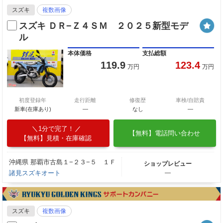
スズキ
複数画像
スズキ ＤＲ−Ｚ４ＳＭ ２０２５新型モデ
ル
本体価格
支払総額
119.9
123.4
万円
万円
初度登録年
走行距離
修復歴
車検/自賠責
新車(在庫あり)
―
なし
―
1分で完了！
【無料】電話問い合わせ
【無料】見積・在庫確認
沖縄県 那覇市古島１−２３−５ １Ｆ
ショップレビュー
諸見スズキオート
―
スズキ
複数画像