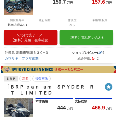
150.7
157.6
万円
万円
初度登録年
走行距離
修復歴
車検/自賠責
新車(在庫あり)
―
なし
―
1分で完了！
【無料】電話問い合わせ
【無料】見積・在庫確認
沖縄県 那覇市安謝６３０−３
ショップレビュー(
1件
)
5
カワサキ プラザ那覇
総合評価:
点
ＢＲＰ
新着
複数画像
ＢＲＰ ｃａｎ−ａｍ ＳＰＹＤＥＲ Ｒ
Ｔ ＬＩＭＩＴＥＤ
本体価格
支払総額
444
466.9
万円
万円