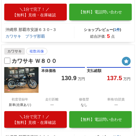
1分で完了！
【無料】電話問い合わせ
【無料】見積・在庫確認
沖縄県 那覇市安謝６３０−３
ショップレビュー(
1件
)
5
カワサキ プラザ那覇
総合評価:
点
カワサキ
複数画像
カワサキ Ｗ８００
本体価格
支払総額
130.9
137.5
万円
万円
初度登録年
走行距離
修復歴
車検/自賠責
新車(在庫あり)
―
なし
―
1分で完了！
【無料】電話問い合わせ
【無料】見積・在庫確認