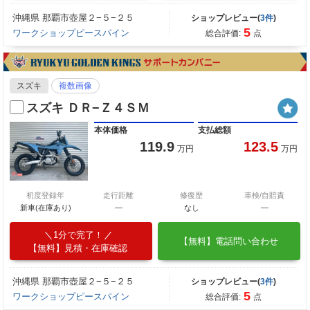
沖縄県 那覇市壺屋２−５−２５
ショップレビュー(
3件
)
5
ワークショップピースパイン
総合評価:
点
スズキ
複数画像
スズキ ＤＲ−Ｚ４ＳＭ
本体価格
支払総額
119.9
123.5
万円
万円
初度登録年
走行距離
修復歴
車検/自賠責
新車(在庫あり)
―
なし
―
1分で完了！
【無料】電話問い合わせ
【無料】見積・在庫確認
沖縄県 那覇市壺屋２−５−２５
ショップレビュー(
3件
)
5
ワークショップピースパイン
総合評価:
点