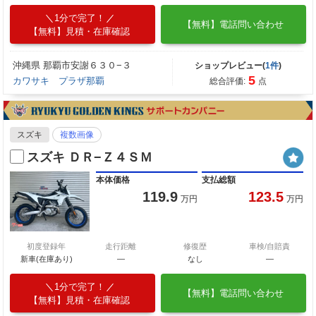
1分で完了！
【無料】電話問い合わせ
【無料】見積・在庫確認
沖縄県 那覇市安謝６３０−３
ショップレビュー(
1件
)
5
カワサキ プラザ那覇
総合評価:
点
スズキ
複数画像
スズキ ＤＲ−Ｚ４ＳＭ
本体価格
支払総額
119.9
123.5
万円
万円
初度登録年
走行距離
修復歴
車検/自賠責
新車(在庫あり)
―
なし
―
1分で完了！
【無料】電話問い合わせ
【無料】見積・在庫確認