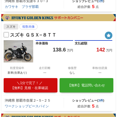
沖縄県 那覇市安謝６３０−３
ショップレビュー(
1件
)
5
カワサキ プラザ那覇
総合評価:
点
スズキ
複数画像
スズキ ＧＳＸ−８ＴＴ
本体価格
支払総額
138.6
142
万円
万円
初度登録年
走行距離
修復歴
車検/自賠責
新車(在庫あり)
―
なし
―
1分で完了！
【無料】電話問い合わせ
【無料】見積・在庫確認
沖縄県 那覇市壺屋２−５−２５
ショップレビュー(
3件
)
5
ワークショップピースパイン
総合評価:
点