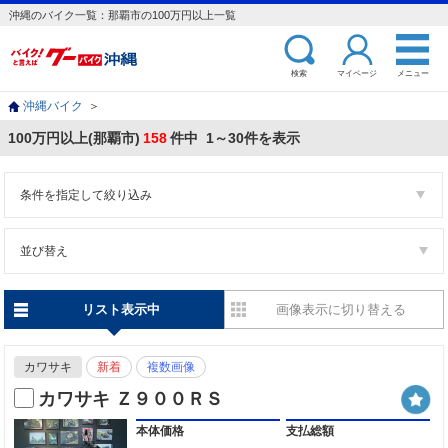
沖縄のバイク一覧：那覇市の100万円以上一覧
検索
マイページ
メニュー
沖縄バイク
＞
100万円以上(那覇市)
158
件中 1～30件を表示
条件を指定して絞り込み
並び替え
リスト表示中
画像表示に切り替える
カワサキ
新着
複数画像
カワサキ Ｚ９００ＲＳ
本体価格
支払総額