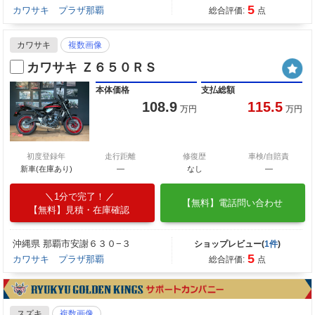
5
カワサキ プラザ那覇
総合評価:
点
カワサキ
複数画像
カワサキ Ｚ６５０ＲＳ
本体価格
支払総額
108.9
115.5
万円
万円
初度登録年
走行距離
修復歴
車検/自賠責
新車(在庫あり)
―
なし
―
1分で完了！
【無料】電話問い合わせ
【無料】見積・在庫確認
沖縄県 那覇市安謝６３０−３
ショップレビュー(
1件
)
5
カワサキ プラザ那覇
総合評価:
点
スズキ
複数画像