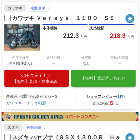
カワサキ
複数画像
カワサキ Ｖｅｒｓｙｓ １１００ ＳＥ
本体価格
支払総額
212.3
218.9
万円
万円
初度登録年
走行距離
修復歴
車検/自賠責
新車(在庫あり)
―
なし
―
1分で完了！
【無料】電話問い合わせ
【無料】見積・在庫確認
沖縄県 那覇市安謝６３０−３
ショップレビュー(
1件
)
5
カワサキ プラザ那覇
総合評価:
点
スズキ
複数画像
スズキ ハヤブサ（ＧＳＸ１３００Ｒ Ｈａ