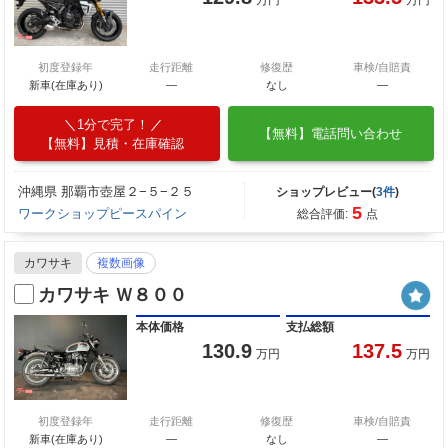
万円
万円
初度登録年
走行距離
修復歴
車検/自賠責
新車(在庫あり)
―
なし
―
1分で完了！
【無料】電話問い合わせ
【無料】見積・在庫確認
沖縄県 那覇市壺屋２−５−２５
ショップレビュー(
3件
)
5
ワークショップピースパイン
総合評価:
点
カワサキ
複数画像
カワサキ Ｗ８００
本体価格
支払総額
130.9
137.5
万円
万円
初度登録年
走行距離
修復歴
車検/自賠責
新車(在庫あり)
―
なし
―