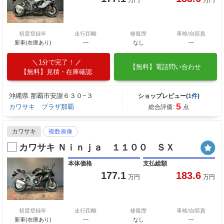
初度登録年
走行距離
修復歴
車検/自賠責
新車(在庫あり)
―
なし
―
1分で完了！
【無料】電話問い合わせ
【無料】見積・在庫確認
沖縄県 那覇市安謝６３０−３
ショップレビュー(
1件
)
5
カワサキ プラザ那覇
総合評価:
点
カワサキ
複数画像
カワサキ Ｎｉｎｊａ １１００ ＳＸ
本体価格
支払総額
177.1
183.6
万円
万円
初度登録年
走行距離
修復歴
車検/自賠責
新車(在庫あり)
―
なし
―