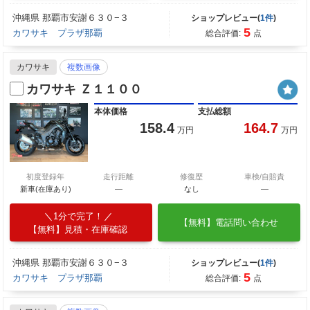
沖縄県 那覇市安謝６３０−３
ショップレビュー(
1件
)
5
カワサキ プラザ那覇
総合評価:
点
カワサキ
複数画像
カワサキ Ｚ１１００
本体価格
支払総額
158.4
164.7
万円
万円
初度登録年
走行距離
修復歴
車検/自賠責
新車(在庫あり)
―
なし
―
1分で完了！
【無料】電話問い合わせ
【無料】見積・在庫確認
沖縄県 那覇市安謝６３０−３
ショップレビュー(
1件
)
5
カワサキ プラザ那覇
総合評価:
点