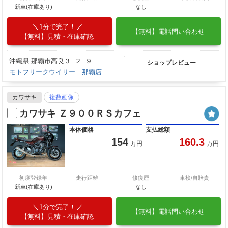
新車(在庫あり)
―
なし
―
1分で完了！
【無料】電話問い合わせ
【無料】見積・在庫確認
沖縄県 那覇市高良３−２−９
ショップレビュー
モトフリークウイリー 那覇店
―
カワサキ
複数画像
カワサキ Ｚ９００ＲＳカフェ
本体価格
支払総額
154
160.3
万円
万円
初度登録年
走行距離
修復歴
車検/自賠責
新車(在庫あり)
―
なし
―
1分で完了！
【無料】電話問い合わせ
【無料】見積・在庫確認