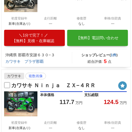
初度登録年
走行距離
修復歴
車検/自賠責
新車(在庫あり)
―
なし
―
1分で完了！
【無料】電話問い合わせ
【無料】見積・在庫確認
沖縄県 那覇市安謝６３０−３
ショップレビュー(
1件
)
5
カワサキ プラザ那覇
総合評価:
点
カワサキ
複数画像
カワサキ Ｎｉｎｊａ ＺＸ−４ＲＲ
本体価格
支払総額
117.7
124.5
万円
万円
初度登録年
走行距離
修復歴
車検/自賠責
新車(在庫あり)
―
なし
―