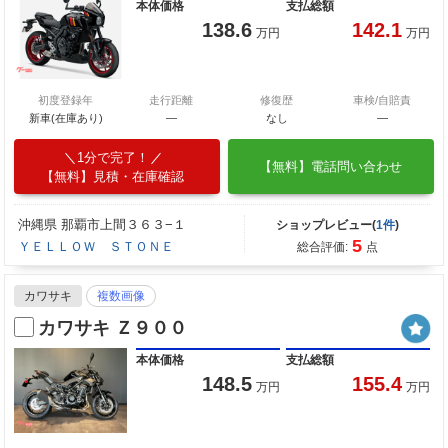
本体価格
支払総額
138.6
142.1
万円
万円
初度登録年
走行距離
修復歴
車検/自賠責
新車(在庫あり)
―
なし
―
1分で完了！
【無料】電話問い合わせ
【無料】見積・在庫確認
沖縄県 那覇市上間３６３−１
ショップレビュー(
1件
)
5
ＹＥＬＬＯＷ ＳＴＯＮＥ
総合評価:
点
カワサキ
複数画像
カワサキ Ｚ９００
本体価格
支払総額
148.5
155.4
万円
万円