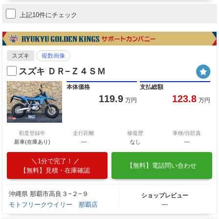
上記10件にチェック
スズキ
複数画像
スズキ ＤＲ−Ｚ４ＳＭ
本体価格
支払総額
119.9
123.8
万円
万円
初度登録年
走行距離
修復歴
車検/自賠責
新車(在庫あり)
―
なし
―
1分で完了！
【無料】電話問い合わせ
【無料】見積・在庫確認
沖縄県 那覇市高良３−２−９
ショップレビュー
モトフリークウイリー 那覇店
―