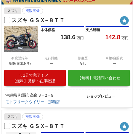
スズキ
複数画像
スズキ ＧＳＸ−８ＴＴ
本体価格
支払総額
138.6
142.8
万円
万円
初度登録年
走行距離
修復歴
車検/自賠責
新車(在庫あり)
―
なし
―
1分で完了！
【無料】電話問い合わせ
【無料】見積・在庫確認
沖縄県 那覇市高良３−２−９
ショップレビュー
モトフリークウイリー 那覇店
―
スズキ
複数画像
スズキ ＧＳＸ−８ＴＴ