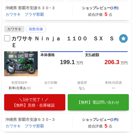
沖縄県 那覇市安謝６３０−３
ショップレビュー(
1件
)
5
カワサキ プラザ那覇
総合評価:
点
カワサキ
複数画像
カワサキ Ｎｉｎｊａ １１００ ＳＸ Ｓ
Ｅ
本体価格
支払総額
199.1
206.3
万円
万円
初度登録年
走行距離
修復歴
車検/自賠責
新車(在庫あり)
―
なし
―
1分で完了！
【無料】電話問い合わせ
【無料】見積・在庫確認
沖縄県 那覇市安謝６３０−３
ショップレビュー(
1件
)
5
カワサキ プラザ那覇
総合評価:
点