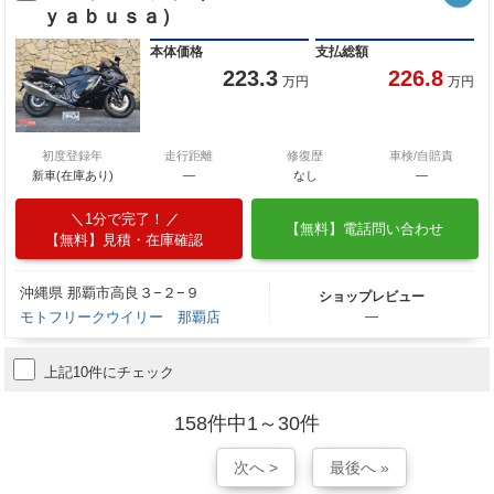
ｙａｂｕｓａ）
本体価格
支払総額
223.3
226.8
万円
万円
初度登録年
走行距離
修復歴
車検/自賠責
新車(在庫あり)
―
なし
―
1分で完了！
【無料】電話問い合わせ
【無料】見積・在庫確認
沖縄県 那覇市高良３−２−９
ショップレビュー
モトフリークウイリー 那覇店
―
上記10件にチェック
158件中1～30件
次へ >
最後へ »