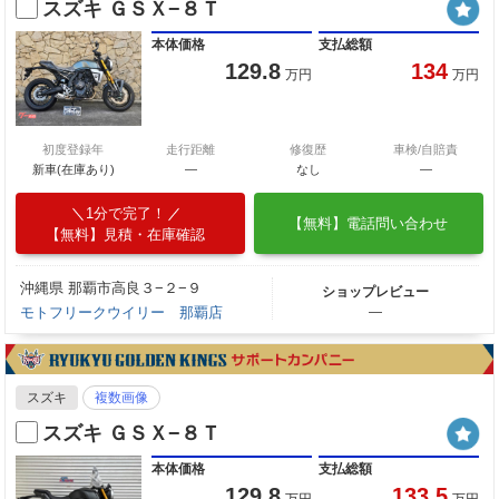
スズキ ＧＳＸ−８Ｔ
本体価格
支払総額
129.8
134
万円
万円
初度登録年
走行距離
修復歴
車検/自賠責
新車(在庫あり)
―
なし
―
1分で完了！
【無料】電話問い合わせ
【無料】見積・在庫確認
沖縄県 那覇市高良３−２−９
ショップレビュー
モトフリークウイリー 那覇店
―
スズキ
複数画像
スズキ ＧＳＸ−８Ｔ
本体価格
支払総額
129.8
133.5