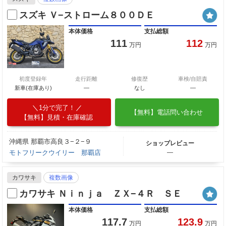
スズキ Ｖ−ストローム８００ＤＥ
本体価格
支払総額
111
112
万円
万円
初度登録年
走行距離
修復歴
車検/自賠責
新車(在庫あり)
―
なし
―
1分で完了！
【無料】電話問い合わせ
【無料】見積・在庫確認
沖縄県 那覇市高良３−２−９
ショップレビュー
モトフリークウイリー 那覇店
―
カワサキ
複数画像
カワサキ Ｎｉｎｊａ ＺＸ−４Ｒ ＳＥ
本体価格
支払総額
117.7
123.9
万円
万円