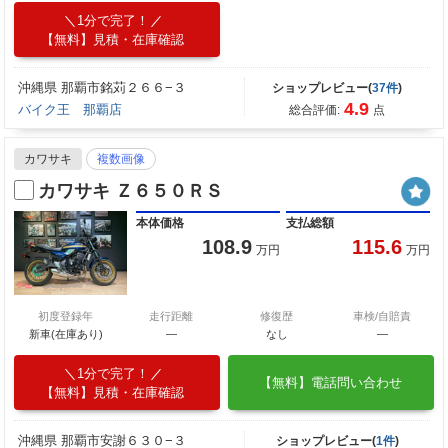
1分で完了！
【無料】見積・在庫確認
沖縄県 那覇市銘苅２６６−３
ショップレビュー(
37件
)
4.9
バイク王 那覇店
総合評価:
点
カワサキ
複数画像
カワサキ Ｚ６５０ＲＳ
本体価格
支払総額
108.9
115.6
万円
万円
初度登録年
走行距離
修復歴
車検/自賠責
新車(在庫あり)
―
なし
―
1分で完了！
【無料】電話問い合わせ
【無料】見積・在庫確認
沖縄県 那覇市安謝６３０−３
ショップレビュー(
1件
)