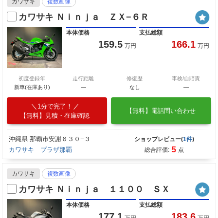
カワサキ
複数画像
カワサキ Ｎｉｎｊａ ＺＸ−６Ｒ
本体価格
支払総額
159.5
166.1
万円
万円
初度登録年
走行距離
修復歴
車検/自賠責
新車(在庫あり)
―
なし
―
1分で完了！
【無料】電話問い合わせ
【無料】見積・在庫確認
沖縄県 那覇市安謝６３０−３
ショップレビュー(
1件
)
5
カワサキ プラザ那覇
総合評価:
点
カワサキ
複数画像
カワサキ Ｎｉｎｊａ １１００ ＳＸ
本体価格
支払総額
177.1
183.6
万円
万円