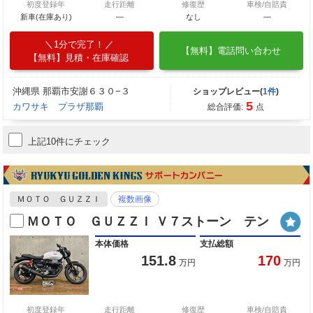
初度登録年
走行距離
修復歴
車検/自賠責
新車(在庫あり)
―
なし
―
1分で完了！
【無料】電話問い合わせ
【無料】見積・在庫確認
沖縄県 那覇市安謝６３０−３
ショップレビュー(
1件
)
5
カワサキ プラザ那覇
総合評価:
点
上記10件にチェック
ＭＯＴＯ ＧＵＺＺＩ
複数画像
ＭＯＴＯ ＧＵＺＺＩ Ｖ７ストーン テン
本体価格
支払総額
151.8
170
万円
万円
初度登録年
走行距離
修復歴
車検/自賠責