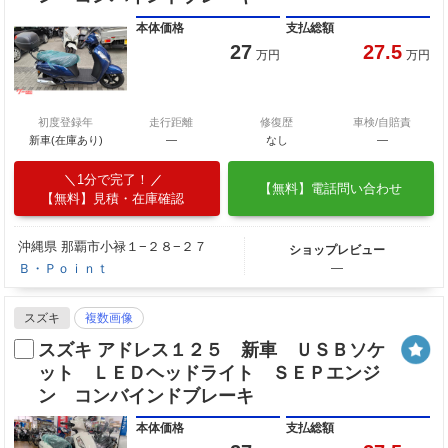
本体価格
支払総額
27
27.5
万円
万円
初度登録年
走行距離
修復歴
車検/自賠責
新車(在庫あり)
―
なし
―
1分で完了！
【無料】電話問い合わせ
【無料】見積・在庫確認
沖縄県 那覇市小禄１−２８−２７
ショップレビュー
Ｂ・Ｐｏｉｎｔ
―
スズキ
複数画像
スズキ アドレス１２５ 新車 ＵＳＢソケ
ット ＬＥＤヘッドライト ＳＥＰエンジ
ン コンバインドブレーキ
本体価格
支払総額