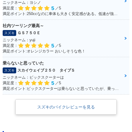
ニックネーム：ヨシノ
5
満足度：
／5
満足ポイント:250ccなのに車体も大きく安定感がある。低速が強いのエンスト知らず。
社内ツーリング最高～
ＧＳ７５０Ｅ
スズキ
ニックネーム：yuji
5
満足度：
／5
満足ポイント:オレンジカラー おいしそうな色！
乗らないと思っていた
スカイウェイブ２５０ タイプＳ
スズキ
ニックネーム：ビックスクーターは
5
満足度：
／5
満足ポイント:ビックスクーターは乗らないと思っていたが、乗ってみると離れなれなくなった。 運転しやすい！メットイン大きい！走りのストレスもない！ 通勤・通学にぴったりで、とても良い足☆ カスタムパーツも多くて楽しい！結局楽しいオススメの一台になりました！
スズキのバイクレビューを見る