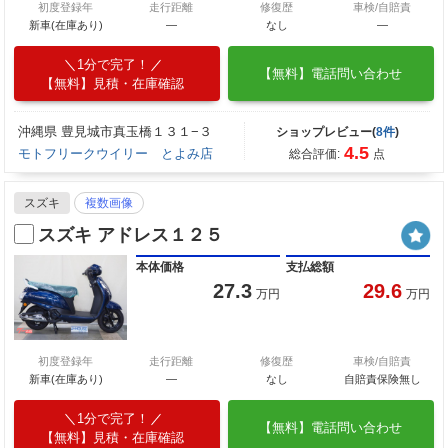
初度登録年
走行距離
修復歴
車検/自賠責
新車(在庫あり)
―
なし
―
1分で完了！
【無料】電話問い合わせ
【無料】見積・在庫確認
沖縄県 豊見城市真玉橋１３１−３
ショップレビュー(
8件
)
4.5
モトフリークウイリー とよみ店
総合評価:
点
スズキ
複数画像
スズキ アドレス１２５
本体価格
支払総額
27.3
29.6
万円
万円
初度登録年
走行距離
修復歴
車検/自賠責
新車(在庫あり)
―
なし
自賠責保険無し
1分で完了！
【無料】電話問い合わせ
【無料】見積・在庫確認