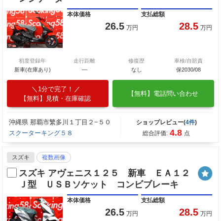
本体価格
支払総額
26.5
28.5
万円
万円
初度登録年
走行距離
修復歴
車検/自賠責
新車(在庫あり)
―
なし
保2030/08
1分で完了！
【無料】電話問い合わせ
【無料】見積・在庫確認
沖縄県 那覇市繁多川１丁目２−５０
ショップレビュー(
4件
)
4.8
スクーターキング５８
総合評価:
点
スズキ
複数画像
スズキ アヴェニス１２５ 新車 ＥＡ１２
Ｊ型 ＵＳＢソケット コンビブレーキ
本体価格
支払総額
26.5
28.5
万円
万円