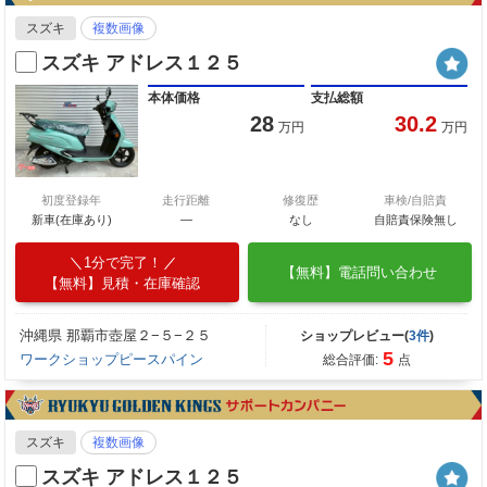
スズキ
複数画像
スズキ アドレス１２５
本体価格
支払総額
28
30.2
万円
万円
初度登録年
走行距離
修復歴
車検/自賠責
新車(在庫あり)
―
なし
自賠責保険無し
1分で完了！
【無料】電話問い合わせ
【無料】見積・在庫確認
沖縄県 那覇市壺屋２−５−２５
ショップレビュー(
3件
)
5
ワークショップピースパイン
総合評価:
点
スズキ
複数画像
スズキ アドレス１２５