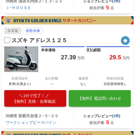
沖縄県 浦添市内間２−１３−２３
ショップレビュー(
3件
)
5
Ｊ−ＨＯＵＳＥ
総合評価:
点
スズキ
複数画像
スズキ アドレス１２５
本体価格
支払総額
27.39
29.5
万円
万円
初度登録年
走行距離
修復歴
車検/自賠責
新車(在庫あり)
―
なし
自賠責保険無し
1分で完了！
【無料】電話問い合わせ
【無料】見積・在庫確認
沖縄県 那覇市壺屋２−５−２５
ショップレビュー(
3件
)
5
ワークショップピースパイン
総合評価:
点