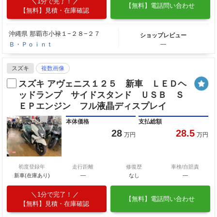
1分で完了！
【無料】電話問い合わせ
【無料】見積・在庫確認
沖縄県 那覇市小禄１−２８−２７
ショップレビュー
Ｂ・Ｐｏｉｎｔ
―
スズキ
複数画像
スズキ アヴェニス１２５ 新車 ＬＥＤヘ
ッドランプ サイドスタンド ＵＳＢ Ｓ
ＥＰエンジン フル液晶ディスプレイ
本体価格
支払総額
28
28.5
万円
万円
初度登録年
走行距離
修復歴
車検/自賠責
新車(在庫あり)
―
なし
―
1分で完了！
【無料】電話問い合わせ
【無料】見積・在庫確認