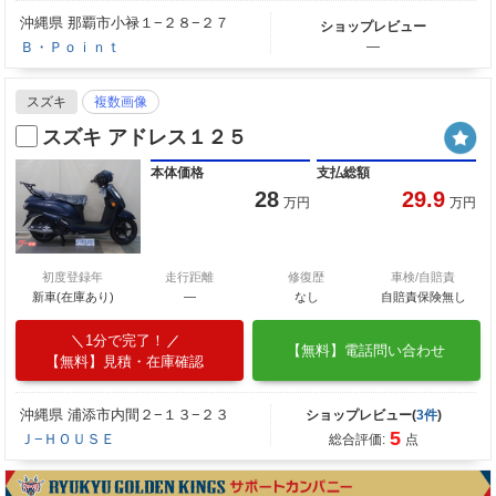
沖縄県 那覇市小禄１−２８−２７
ショップレビュー
Ｂ・Ｐｏｉｎｔ
―
スズキ
複数画像
スズキ アドレス１２５
本体価格
支払総額
28
29.9
万円
万円
初度登録年
走行距離
修復歴
車検/自賠責
新車(在庫あり)
―
なし
自賠責保険無し
1分で完了！
【無料】電話問い合わせ
【無料】見積・在庫確認
沖縄県 浦添市内間２−１３−２３
ショップレビュー(
3件
)
5
Ｊ−ＨＯＵＳＥ
総合評価:
点