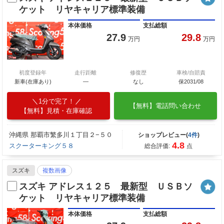
ケット リヤキャリア標準装備
本体価格
支払総額
27.9
29.8
万円
万円
初度登録年
走行距離
修復歴
車検/自賠責
新車(在庫あり)
―
なし
保2031/08
1分で完了！
【無料】電話問い合わせ
【無料】見積・在庫確認
沖縄県 那覇市繁多川１丁目２−５０
ショップレビュー(
4件
)
4.8
スクーターキング５８
総合評価:
点
スズキ
複数画像
スズキ アドレス１２５ 最新型 ＵＳＢソ
ケット リヤキャリア標準装備
本体価格
支払総額