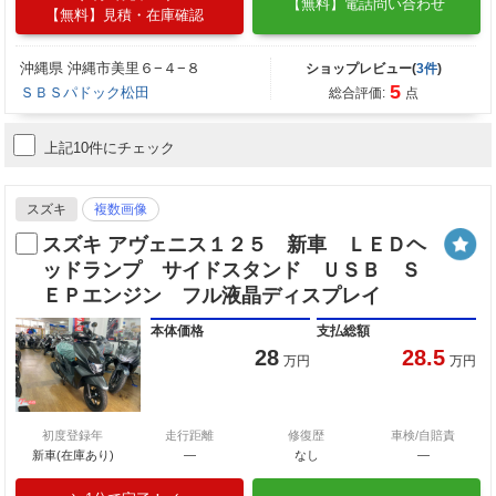
【無料】電話問い合わせ
【無料】見積・在庫確認
沖縄県 沖縄市美里６−４−８
ショップレビュー(
3件
)
5
ＳＢＳパドック松田
総合評価:
点
上記10件にチェック
スズキ
複数画像
スズキ アヴェニス１２５ 新車 ＬＥＤヘ
ッドランプ サイドスタンド ＵＳＢ Ｓ
ＥＰエンジン フル液晶ディスプレイ
本体価格
支払総額
28
28.5
万円
万円
初度登録年
走行距離
修復歴
車検/自賠責
新車(在庫あり)
―
なし
―