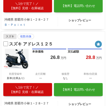
1分で完了！
【無料】電話問い合わせ
【無料】見積・在庫確認
沖縄県 那覇市小禄１−２８−２７
ショップレビュー
Ｂ・Ｐｏｉｎｔ
―
スズキ
複数画像
スズキ アドレス１２５
本体価格
支払総額
26.8
28.8
万円
万円
初度登録年
走行距離
修復歴
車検/自賠責
新車(在庫あり)
―
なし
―
1分で完了！
【無料】電話問い合わせ
【無料】見積・在庫確認
沖縄県 那覇市小禄１−２８−２７
ショップレビュー