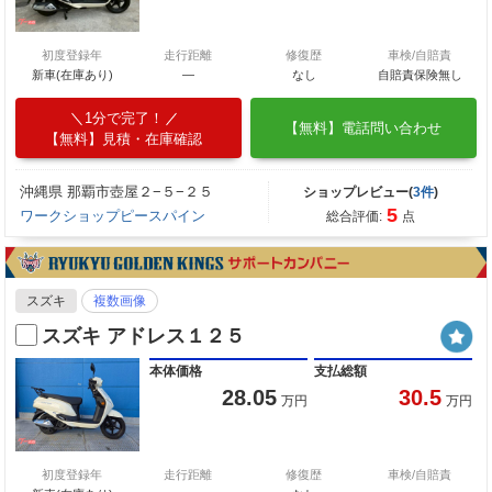
初度登録年
走行距離
修復歴
車検/自賠責
新車(在庫あり)
―
なし
自賠責保険無し
1分で完了！
【無料】電話問い合わせ
【無料】見積・在庫確認
沖縄県 那覇市壺屋２−５−２５
ショップレビュー(
3件
)
5
ワークショップピースパイン
総合評価:
点
スズキ
複数画像
スズキ アドレス１２５
本体価格
支払総額
28.05
30.5
万円
万円
初度登録年
走行距離
修復歴
車検/自賠責