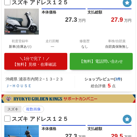
スズキ アドレス１２５
本体価格
支払総額
27.3
27.9
万円
万円
初度登録年
走行距離
修復歴
車検/自賠責
新車(在庫あり)
―
なし
自賠責保険無し
1分で完了！
【無料】電話問い合わせ
【無料】見積・在庫確認
沖縄県 浦添市内間２−１３−２３
ショップレビュー(
3件
)
5
Ｊ−ＨＯＵＳＥ
総合評価:
点
スズキ
複数画像
スズキ アドレス１２５
本体価格
支払総額
27.3
29.5
万円
万円