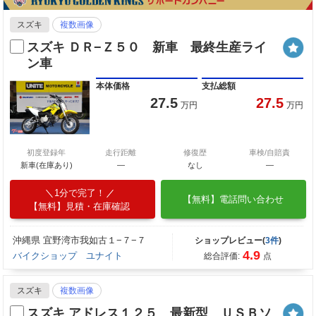
スズキ
複数画像
スズキ ＤＲ−Ｚ５０ 新車 最終生産ライ
ン車
本体価格
支払総額
27.5
27.5
万円
万円
初度登録年
走行距離
修復歴
車検/自賠責
新車(在庫あり)
―
なし
―
1分で完了！
【無料】電話問い合わせ
【無料】見積・在庫確認
沖縄県 宜野湾市我如古１−７−７
ショップレビュー(
3件
)
4.9
バイクショップ ユナイト
総合評価:
点
スズキ
複数画像
スズキ アドレス１２５ 最新型 ＵＳＢソ