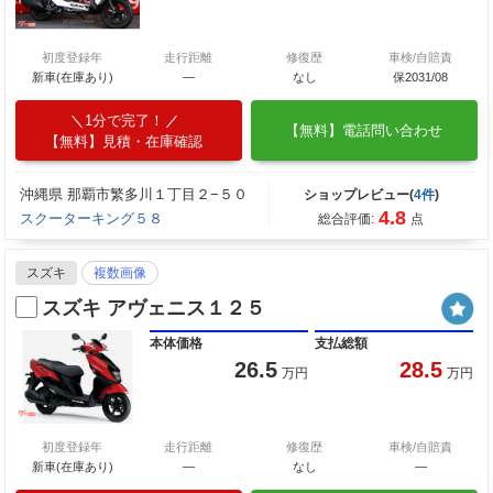
初度登録年
走行距離
修復歴
車検/自賠責
新車(在庫あり)
―
なし
保2031/08
1分で完了！
【無料】電話問い合わせ
【無料】見積・在庫確認
沖縄県 那覇市繁多川１丁目２−５０
ショップレビュー(
4件
)
4.8
スクーターキング５８
総合評価:
点
スズキ
複数画像
スズキ アヴェニス１２５
本体価格
支払総額
26.5
28.5
万円
万円
初度登録年
走行距離
修復歴
車検/自賠責
新車(在庫あり)
―
なし
―