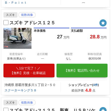
Ｂ・Ｐｏｉｎｔ
―
スズキ
複数画像
スズキ アドレス１２５
本体価格
支払総額
27
28.8
万円
万円
初度登録年
走行距離
修復歴
車検/自賠責
新車(在庫あり)
―
なし
保2031/08
1分で完了！
【無料】電話問い合わせ
【無料】見積・在庫確認
沖縄県 那覇市繁多川１丁目２−５０
ショップレビュー(
4件
)
4.8
スクーターキング５８
総合評価:
点
スズキ
複数画像
スズキ アドレス１２５ 新車 ＵＳＢソケ