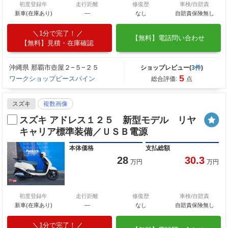
初度登録年
走行距離
修復歴
車検/自賠責
新車(在庫あり)
―
なし
自賠責保険無し
1分で完了！
【無料】電話問い合わせ
【無料】見積・在庫確認
沖縄県 那覇市壺屋２−５−２５
ショップレビュー(
3件
)
5
ワークショップピースパイン
総合評価:
点
スズキ
複数画像
スズキ アドレス１２５ 新型モデル リヤ
キャリア標準装備／ＵＳＢ電源
本体価格
支払総額
28
30.3
万円
万円
初度登録年
走行距離
修復歴
車検/自賠責
新車(在庫あり)
―
なし
自賠責保険無し
1分で完了！