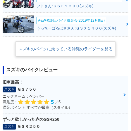
フトさん:ＧＳＦ１２００(スズキ)
A&W名護店バイク撮影会(2019年12月8日)
うっちーばるぼささん:ＧＳＸ１４００(スズキ)
スズキのバイクに乗っている沖縄のライダーを見る
スズキのバイクレビュー
旧車最高！
ＧＳ７５０
スズキ
ニックネーム：ケンパー
5
満足度：
／5
満足ポイント:すべてが最高（スタイル）
ずっと欲しかった赤のGSR250
ＧＳＲ２５０
スズキ