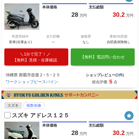
本体価格
支払総額
28
30.2
万円
万円
初度登録年
走行距離
修復歴
車検/自賠責
新車(在庫あり)
―
なし
自賠責保険無し
1分で完了！
【無料】電話問い合わせ
【無料】見積・在庫確認
沖縄県 那覇市壺屋２−５−２５
ショップレビュー(
3件
)
5
ワークショップピースパイン
総合評価:
点
スズキ
複数画像
スズキ アドレス１２５
本体価格
支払総額
28
30.2
万円
万円