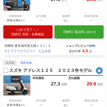
初度登録年
走行距離
修復歴
車検/自賠責
新車(在庫あり)
―
なし
―
1分で完了！
【無料】電話問い合わせ
【無料】見積・在庫確認
沖縄県 豊見城市真玉橋１３１−３
ショップレビュー(
8件
)
4.5
モトフリークウイリー とよみ店
総合評価:
点
スズキ
複数画像
スズキ アドレス１２５ ２０２３年モデル
本体価格
支払総額
27.3
29.9
万円
万円
初度登録年
走行距離
修復歴
車検/自賠責
新車(在庫あり)
―
なし
―