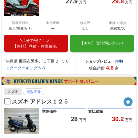
27.9
29.8
万円
万円
初度登録年
走行距離
修復歴
車検/自賠責
新車(在庫あり)
―
なし
保2031/08
1分で完了！
【無料】電話問い合わせ
【無料】見積・在庫確認
沖縄県 那覇市繁多川１丁目２−５０
ショップレビュー(
4件
)
4.8
スクーターキング５８
総合評価:
点
スズキ
複数画像
スズキ アドレス１２５
本体価格
支払総額
28
30.2
万円
万円