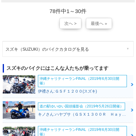
78件中1～30件
次へ >
最後へ »
スズキ（SUZUKI）のバイクカタログを見る
スズキのバイクにはこんな人たちが乗ってます
沖縄チャリティーランFINAL（2019年6月30日開
催）
伊禮さん:ＧＳＦ１２００(スズキ)
道の駅ゆいゆい国頭撮影会（2019年5月26日開催）
キノさん:ハヤブサ（ＧＳＸ１３００Ｒ Ｈａｙａｂｕｓａ）(スズキ)
沖縄チャリティーランFINAL（2019年6月30日開
催）