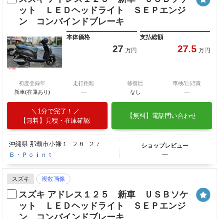
ット ＬＥＤヘッドライト ＳＥＰエンジ
ン コンバインドブレーキ
本体価格
支払総額
27
27.5
万円
万円
初度登録年
走行距離
修復歴
車検/自賠責
新車(在庫あり)
―
なし
―
1分で完了！
【無料】電話問い合わせ
【無料】見積・在庫確認
沖縄県 那覇市小禄１−２８−２７
ショップレビュー
Ｂ・Ｐｏｉｎｔ
―
スズキ
複数画像
スズキ アドレス１２５ 新車 ＵＳＢソケ
ット ＬＥＤヘッドライト ＳＥＰエンジ
ン コンバインドブレーキ