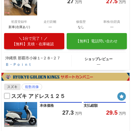
27
27.5
万円
万円
初度登録年
走行距離
修復歴
車検/自賠責
新車(在庫あり)
―
なし
―
1分で完了！
【無料】電話問い合わせ
【無料】見積・在庫確認
沖縄県 那覇市小禄１−２８−２７
ショップレビュー
Ｂ・Ｐｏｉｎｔ
―
スズキ
複数画像
スズキ アドレス１２５
本体価格
支払総額
27.3
29.5
万円
万円