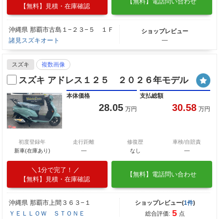
【無料】電話問い合わせ
【無料】見積・在庫確認
沖縄県 那覇市古島１−２３−５ １Ｆ
ショップレビュー
諸見スズキオート
―
スズキ
複数画像
スズキ アドレス１２５ ２０２６年モデル
本体価格
支払総額
28.05
30.58
万円
万円
初度登録年
走行距離
修復歴
車検/自賠責
新車(在庫あり)
―
なし
―
1分で完了！
【無料】電話問い合わせ
【無料】見積・在庫確認
沖縄県 那覇市上間３６３−１
ショップレビュー(
1件
)
5
ＹＥＬＬＯＷ ＳＴＯＮＥ
総合評価:
点