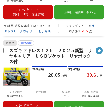
新車(在庫あり)
―
なし
―
1分で完了！
【無料】電話問い合わせ
【無料】見積・在庫確認
沖縄県 豊見城市真玉橋１３１−３
ショップレビュー(
8件
)
4.5
モトフリークウイリー とよみ店
総合評価:
点
スズキ
複数画像
スズキ アドレス１２５ ２０２５新型 リ
ヤキャリア ＵＳＢソケット リヤボック
ス付
本体価格
支払総額
28.05
30.6
万円
万円
初度登録年
走行距離
修復歴
車検/自賠責
新車(在庫あり)
―
なし
自賠責保険無し
1分で完了！