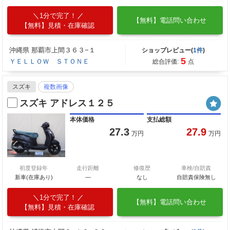
1分で完了！
【無料】電話問い合わせ
【無料】見積・在庫確認
沖縄県 那覇市上間３６３−１
ショップレビュー(
1件
)
5
ＹＥＬＬＯＷ ＳＴＯＮＥ
総合評価:
点
スズキ
複数画像
スズキ アドレス１２５
本体価格
支払総額
27.3
27.9
万円
万円
初度登録年
走行距離
修復歴
車検/自賠責
新車(在庫あり)
―
なし
自賠責保険無し
1分で完了！
【無料】電話問い合わせ
【無料】見積・在庫確認