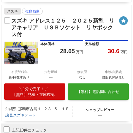
スズキ
複数画像
スズキ アドレス１２５ ２０２５新型 リ
アキャリア ＵＳＢソケット リヤボック
ス付
本体価格
支払総額
28.05
30.6
万円
万円
初度登録年
走行距離
修復歴
車検/自賠責
新車(在庫あり)
―
なし
自賠責保険無し
1分で完了！
【無料】電話問い合わせ
【無料】見積・在庫確認
沖縄県 那覇市古島１−２３−５ １Ｆ
ショップレビュー
諸見スズキオート
―
上記10件にチェック