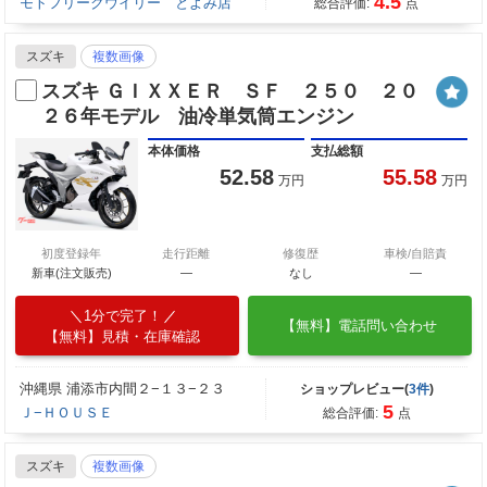
4.5
モトフリークウイリー とよみ店
総合評価:
点
スズキ
複数画像
スズキ ＧＩＸＸＥＲ ＳＦ ２５０ ２０
２６年モデル 油冷単気筒エンジン
本体価格
支払総額
52.58
55.58
万円
万円
初度登録年
走行距離
修復歴
車検/自賠責
新車(注文販売)
―
なし
―
1分で完了！
【無料】電話問い合わせ
【無料】見積・在庫確認
沖縄県 浦添市内間２−１３−２３
ショップレビュー(
3件
)
5
Ｊ−ＨＯＵＳＥ
総合評価:
点
スズキ
複数画像