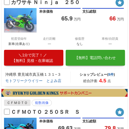
カワサキ Ｎｉｎｊａ ２５０
本体価格
支払総額
65.9
66
万円
万円
初度登録年
走行距離
修復歴
車検/自賠責
新車(在庫あり)
―
なし
―
1分で完了！
【無料】電話問い合わせ
【無料】見積・在庫確認
沖縄県 豊見城市真玉橋１３１−３
ショップレビュー(
8件
)
4.5
モトフリークウイリー とよみ店
総合評価:
点
ＣＦＭＯＴＯ
複数画像
ＣＦＭＯＴＯ ２５０ＳＲ Ｓ
本体価格
支払総額
69.63
79.8