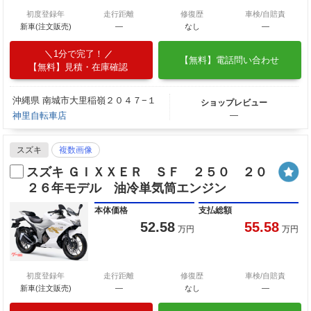
初度登録年
走行距離
修復歴
車検/自賠責
新車(注文販売)
―
なし
―
1分で完了！
【無料】電話問い合わせ
【無料】見積・在庫確認
沖縄県 南城市大里稲嶺２０４７−１
ショップレビュー
神里自転車店
―
スズキ
複数画像
スズキ ＧＩＸＸＥＲ ＳＦ ２５０ ２０
２６年モデル 油冷単気筒エンジン
本体価格
支払総額
52.58
55.58
万円
万円
初度登録年
走行距離
修復歴
車検/自賠責
新車(注文販売)
―
なし
―