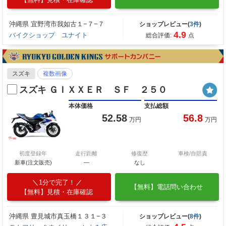
沖縄県 宜野湾市我如古１−７−７
ショップレビュー(
3件
)
4.9
バイクショップ ユナイト
総合評価:
点
スズキ
複数画像
スズキ ＧＩＸＸＥＲ ＳＦ ２５０
本体価格
支払総額
52.58
56.8
万円
万円
初度登録年
走行距離
修復歴
車検/自賠責
新車(注文販売)
―
なし
1分で完了！
【無料】電話問い合わせ
【無料】見積・在庫確認
沖縄県 豊見城市真玉橋１３１−３
ショップレビュー(
8件
)