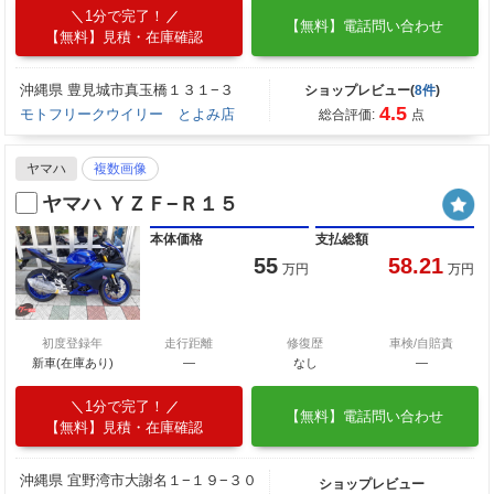
1分で完了！
【無料】電話問い合わせ
【無料】見積・在庫確認
沖縄県 豊見城市真玉橋１３１−３
ショップレビュー(
8件
)
4.5
モトフリークウイリー とよみ店
総合評価:
点
ヤマハ
複数画像
ヤマハ ＹＺＦ−Ｒ１５
本体価格
支払総額
55
58.21
万円
万円
初度登録年
走行距離
修復歴
車検/自賠責
新車(在庫あり)
―
なし
―
1分で完了！
【無料】電話問い合わせ
【無料】見積・在庫確認
沖縄県 宜野湾市大謝名１−１９−３０
ショップレビュー