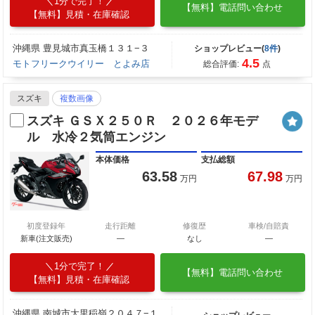
1分で完了！
【無料】電話問い合わせ
【無料】見積・在庫確認
沖縄県 豊見城市真玉橋１３１−３
ショップレビュー(
8件
)
4.5
モトフリークウイリー とよみ店
総合評価:
点
スズキ
複数画像
スズキ ＧＳＸ２５０Ｒ ２０２６年モデ
ル 水冷２気筒エンジン
本体価格
支払総額
63.58
67.98
万円
万円
初度登録年
走行距離
修復歴
車検/自賠責
新車(注文販売)
―
なし
―
1分で完了！
【無料】電話問い合わせ
【無料】見積・在庫確認
沖縄県 南城市大里稲嶺２０４７−１