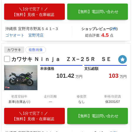
1分で完了！
【無料】電話問い合わせ
【無料】見積・在庫確認
沖縄県 宜野湾市野嵩５４１−３
ショップレビュー(
2件
)
4.5
ゴヤオート 宜野湾店
総合評価:
点
カワサキ
複数画像
カワサキ Ｎｉｎｊａ ＺＸ−２５Ｒ ＳＥ
本体価格
支払総額
101.42
103
万円
万円
初度登録年
走行距離
修復歴
車検/自賠責
新車(在庫あり)
―
なし
保2031/07
1分で完了！
【無料】電話問い合わせ
【無料】見積・在庫確認