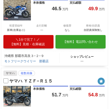
本体価格
支払総額
46.5
49.9
万円
万円
初度登録年
走行距離
修復歴
車検/自賠責
新車(在庫あり)
―
なし
自賠責保険無し
1分で完了！
【無料】電話問い合わせ
【無料】見積・在庫確認
沖縄県 那覇市高良３−２−９
ショップレビュー
モトフリークウイリー 那覇店
―
ヤマハ
複数画像
ヤマハ ＹＺＦ−Ｒ１５
本体価格
支払総額
51.7
54.8
万円
万円