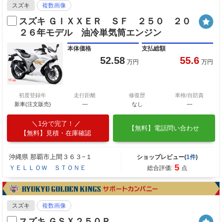
スズキ
複数画像
スズキ ＧＩＸＸＥＲ ＳＦ ２５０ ２０
２６年モデル 油冷単気筒エンジン
本体価格
支払総額
52.58
55.6
万円
万円
初度登録年
走行距離
修復歴
車検/自賠責
新車(注文販売)
―
なし
―
1分で完了！
【無料】電話問い合わせ
【無料】見積・在庫確認
沖縄県 那覇市上間３６３−１
ショップレビュー(
1件
)
5
ＹＥＬＬＯＷ ＳＴＯＮＥ
総合評価:
点
スズキ
複数画像
スズキ ＧＳＸ２５０Ｒ