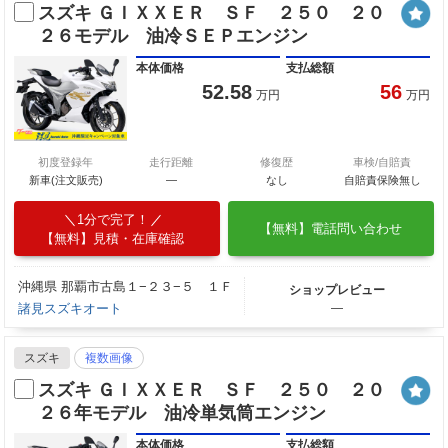
スズキ ＧＩＸＸＥＲ ＳＦ ２５０ ２０
２６モデル 油冷ＳＥＰエンジン
本体価格
支払総額
52.58
56
万円
万円
初度登録年
走行距離
修復歴
車検/自賠責
新車(注文販売)
―
なし
自賠責保険無し
1分で完了！
【無料】電話問い合わせ
【無料】見積・在庫確認
沖縄県 那覇市古島１−２３−５ １Ｆ
ショップレビュー
諸見スズキオート
―
スズキ
複数画像
スズキ ＧＩＸＸＥＲ ＳＦ ２５０ ２０
２６年モデル 油冷単気筒エンジン
本体価格
支払総額