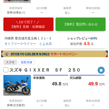
初度登録年
走行距離
修復歴
車検/自賠責
新車(在庫あり)
―
なし
―
1分で完了！
【無料】電話問い合わせ
【無料】見積・在庫確認
沖縄県 豊見城市真玉橋１３１−３
ショップレビュー(
8件
)
4.5
モトフリークウイリー とよみ店
総合評価:
点
スズキ
複数画像
スズキ ＧＩＸＸＥＲ ＳＦ ２５０
本体価格
支払総額
49.8
49.9
万円
万円
初度登録年
走行距離
修復歴
車検/自賠責
新車(注文販売)
―
なし
―