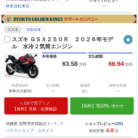
ショップレビュー
神里自転車店
―
スズキ
複数画像
スズキ ＧＳＸ２５０Ｒ ２０２６年モデ
ル 水冷２気筒エンジン
本体価格
支払総額
63.58
66.94
万円
万円
初度登録年
走行距離
修復歴
車検/自賠責
新車(注文販売)
―
なし
―
1分で完了！
【無料】電話問い合わせ
【無料】見積・在庫確認
沖縄県 宜野湾市我如古１−７−７
ショップレビュー(
3件
)
4.9
バイクショップ ユナイト
総合評価:
点