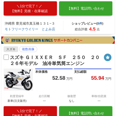
1分で完了！
【無料】電話問い合わせ
【無料】見積・在庫確認
沖縄県 豊見城市真玉橋１３１−３
ショップレビュー(
8件
)
4.5
モトフリークウイリー とよみ店
総合評価:
点
スズキ
複数画像
スズキ ＧＩＸＸＥＲ ＳＦ ２５０ ２０
２６年モデル 油冷単気筒エンジン
本体価格
支払総額
52.58
55.94
万円
万円
初度登録年
走行距離
修復歴
車検/自賠責
新車(注文販売)
―
なし
―
1分で完了！
【無料】電話問い合わせ
【無料】見積・在庫確認