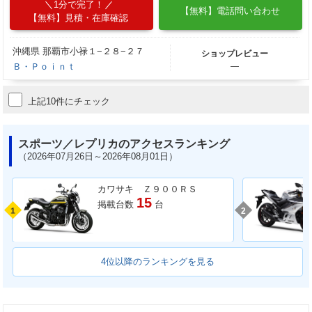
1分で完了！
【無料】電話問い合わせ
【無料】見積・在庫確認
沖縄県 那覇市小禄１−２８−２７
ショップレビュー
Ｂ・Ｐｏｉｎｔ
―
上記10件にチェック
スポーツ／レプリカのアクセスランキング
（2026年07月26日～2026年08月01日）
カワサキ Ｚ９００ＲＳ
15
掲載台数
台
1
2
4位以降のランキングを見る