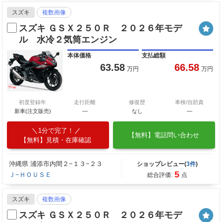
スズキ
複数画像
スズキ ＧＳＸ２５０Ｒ ２０２６年モデ
ル 水冷２気筒エンジン
本体価格
支払総額
63.58
66.58
万円
万円
初度登録年
走行距離
修復歴
車検/自賠責
新車(注文販売)
―
なし
―
1分で完了！
【無料】電話問い合わせ
【無料】見積・在庫確認
沖縄県 浦添市内間２−１３−２３
ショップレビュー(
3件
)
5
Ｊ−ＨＯＵＳＥ
総合評価:
点
スズキ
複数画像
スズキ ＧＳＸ２５０Ｒ ２０２６年モデ