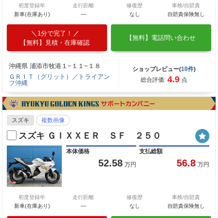
初度登録年
走行距離
修復歴
車検/自賠責
新車(在庫あり)
―
なし
自賠責保険無し
1分で完了！
【無料】電話問い合わせ
【無料】見積・在庫確認
沖縄県 浦添市牧港１−１１−１８
ショップレビュー(
10件
)
ＧＲＩＴ（グリット）／トライアン
4.9
総合評価:
点
フ沖縄
スズキ
複数画像
スズキ ＧＩＸＸＥＲ ＳＦ ２５０
本体価格
支払総額
52.58
56.8
万円
万円
初度登録年
走行距離
修復歴
車検/自賠責
新車(在庫あり)
―
なし
自賠責保険無し