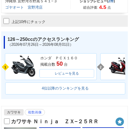
沖縄県 宜野湾市野嵩５４１−３
ショップレビュー(
2件
)
4.5
ゴヤオート 宜野湾店
総合評価:
点
上記10件にチェック
126～250ccのアクセスランキング
（2026年07月26日～2026年08月01日）
ホンダ ＰＣＸ１６０
50
掲載台数
台
1
2
レビューを見る
4位以降のランキングを見る
カワサキ
複数画像
カワサキ Ｎｉｎｊａ ＺＸ−２５ＲＲ