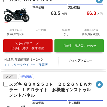
本体価格
支払総額
63.5
66.8
万円
万円
初度登録年
走行距離
修復歴
車検/自賠責
新車(注文販売)
―
なし
自賠責保険無し
1分で完了！
【無料】電話問い合わせ
【無料】見積・在庫確認
沖縄県 那覇市高良３−２−９
ショップレビュー
モトフリークウイリー 那覇店
―
スズキ
複数画像
スズキ ＧＳＸ２５０Ｒ ２０２６ＮＥＷカ
ラー ＬＥＤライト 多機能インストゥル
メントパネル
本体価格
支払総額