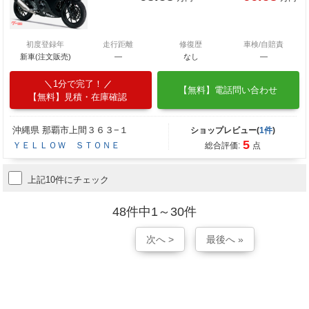
初度登録年
走行距離
修復歴
車検/自賠責
新車(注文販売)
―
なし
―
1分で完了！
【無料】電話問い合わせ
【無料】見積・在庫確認
沖縄県 那覇市上間３６３−１
ショップレビュー(
1件
)
5
ＹＥＬＬＯＷ ＳＴＯＮＥ
総合評価:
点
上記10件にチェック
48件中1～30件
次へ >
最後へ »