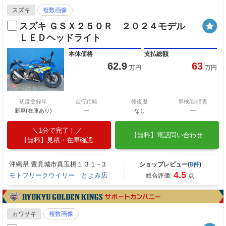
スズキ
複数画像
スズキ ＧＳＸ２５０Ｒ ２０２４モデル
ＬＥＤヘッドライト
本体価格
支払総額
62.9
63
万円
万円
初度登録年
走行距離
修復歴
車検/自賠責
新車(在庫あり)
―
なし
―
1分で完了！
【無料】電話問い合わせ
【無料】見積・在庫確認
沖縄県 豊見城市真玉橋１３１−３
ショップレビュー(
8件
)
4.5
モトフリークウイリー とよみ店
総合評価:
点
カワサキ
複数画像