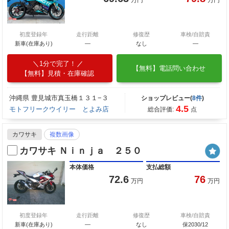
万円
万円
初度登録年
走行距離
修復歴
車検/自賠責
新車(在庫あり)
―
なし
―
1分で完了！
【無料】電話問い合わせ
【無料】見積・在庫確認
沖縄県 豊見城市真玉橋１３１−３
ショップレビュー(
8件
)
4.5
モトフリークウイリー とよみ店
総合評価:
点
カワサキ
複数画像
カワサキ Ｎｉｎｊａ ２５０
本体価格
支払総額
72.6
76
万円
万円
初度登録年
走行距離
修復歴
車検/自賠責
新車(在庫あり)
―
なし
保2030/12