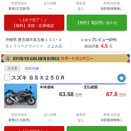
初度登録年
走行距離
修復歴
車検/自賠責
新車(注文販売)
―
なし
自賠責保険無し
1分で完了！
【無料】電話問い合わせ
【無料】見積・在庫確認
沖縄県 豊見城市真玉橋１３１−３
ショップレビュー(
8件
)
4.5
モトフリークウイリー とよみ店
総合評価:
点
スズキ
複数画像
スズキ ＧＳＸ２５０Ｒ
本体価格
支払総額
63.58
67.8
万円
万円
初度登録年
走行距離
修復歴
車検/自賠責
新車(注文販売)
―
なし
自賠責保険無し