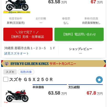
63.58
67
万円
万円
初度登録年
走行距離
修復歴
車検/自賠責
新車(注文販売)
―
なし
自賠責保険無し
1分で完了！
【無料】電話問い合わせ
【無料】見積・在庫確認
沖縄県 那覇市古島１−２３−５ １Ｆ
ショップレビュー
諸見スズキオート
―
スズキ
複数画像
スズキ ＧＳＸ２５０Ｒ
本体価格
支払総額
63.58
67.8
万円
万円