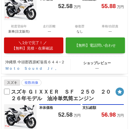
52.58
55.88
万円
万円
初度登録年
走行距離
修復歴
車検/自賠責
新車(注文販売)
―
なし
―
1分で完了！
【無料】電話問い合わせ
【無料】見積・在庫確認
沖縄県 中頭郡西原町翁長６４４−２
ショップレビュー
Ｍｏｔｏ Ｓｏｕｎｄ Ｊｒ，
―
スズキ
複数画像
スズキ ＧＩＸＸＥＲ ＳＦ ２５０ ２０
２６年モデル 油冷単気筒エンジン
本体価格
支払総額
52.58
56.98
万円
万円