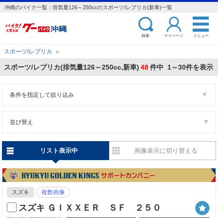
沖縄のバイク一覧：排気量126～250ccのスポーツ/レプリカ(新車)一覧
検索
マイページ
メニュー
スポーツ/レプリカ
＞
スポーツ/レプリカ(排気量126～250cc,新車)
48
件中 1～30件を表示
条件を指定して絞り込み
並び替え
リスト表示中
画像表示に切り替える
スズキ
複数画像
スズキ ＧＩＸＸＥＲ ＳＦ ２５０