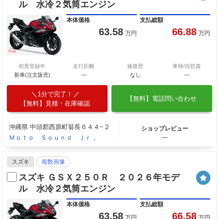
ル 水冷２気筒エンジン
本体価格
支払総額
63.58
66.88
万円
万円
初度登録年
走行距離
修復歴
車検/自賠責
新車(注文販売)
―
なし
―
1分で完了！
【無料】電話問い合わせ
【無料】見積・在庫確認
沖縄県 中頭郡西原町翁長６４４−２
ショップレビュー
Ｍｏｔｏ Ｓｏｕｎｄ Ｊｒ，
―
スズキ
複数画像
スズキ ＧＳＸ２５０Ｒ ２０２６年モデ
ル 水冷２気筒エンジン
本体価格
支払総額
63.58
66.58
万円
万円