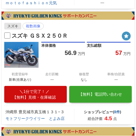
ｍｏｔｏｆａｓｈｉｏｎ元気
―
スズキ
複数画像
スズキ ＧＳＸ２５０Ｒ
本体価格
支払総額
56.9
57
万円
万円
初度登録年
走行距離
修復歴
車検/自賠責
新車(在庫あり)
―
なし
―
1分で完了！
【無料】電話問い合わせ
【無料】見積・在庫確認
沖縄県 豊見城市真玉橋１３１−３
ショップレビュー(
8件
)
4.5
モトフリークウイリー とよみ店
総合評価:
点