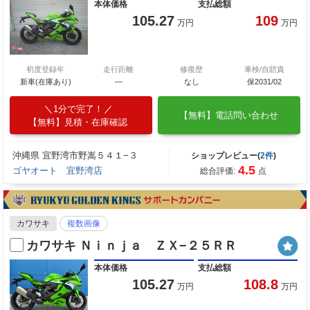
本体価格
支払総額
105.27
109
万円
万円
初度登録年
走行距離
修復歴
車検/自賠責
新車(在庫あり)
―
なし
保2031/02
1分で完了！
【無料】電話問い合わせ
【無料】見積・在庫確認
沖縄県 宜野湾市野嵩５４１−３
ショップレビュー(
2件
)
4.5
ゴヤオート 宜野湾店
総合評価:
点
カワサキ
複数画像
カワサキ Ｎｉｎｊａ ＺＸ−２５ＲＲ
本体価格
支払総額
105.27
108.8
万円
万円