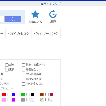
サイトマップ
お気に入り
履歴
ュー
バイクカタログ
バイクツーリング
車
新車
新車（在庫あり）
更新
修復歴なし
画像
支払総額あり
動画
無料見積可能
COUPON
ASKを含めない
ップレビュー