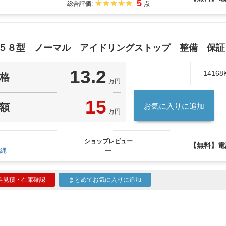
5
総合評価:
点
Ｆ５８型 ノーマル アイドリングストップ 整備 保証
13.2
―
14168
格
万円
15
額
お気に入りに追加
万円
ショップレビュー
【無料】電
縄
―
料見積・在庫確認
まとめてお気に入りに追加