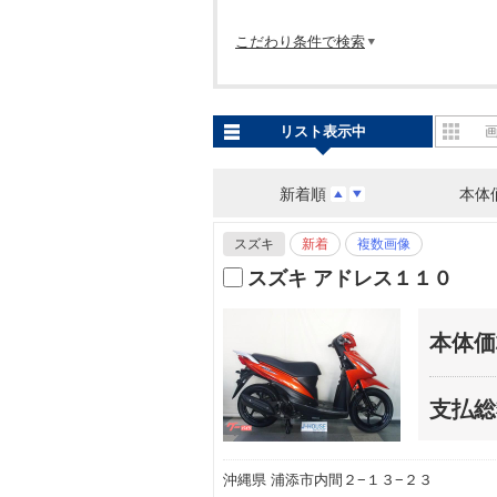
こだわり条件で検索
リスト表示中
新着順
本体
スズキ
新着
複数画像
スズキ アドレス１１０
本体価
支払総
沖縄県 浦添市内間２−１３−２３