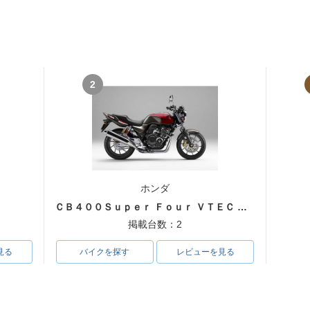
2
ホンダ
ＣＢ４００Ｓｕｐｅｒ Ｆｏｕｒ ＶＴＥＣ ＳＰＥＣ３
掲載台数：2
見る
バイクを探す
レビューを見る