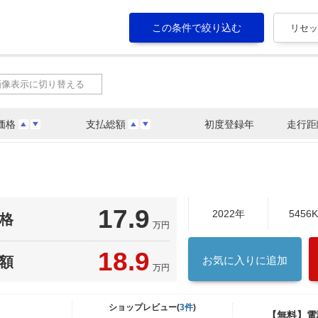
画像表示に切り替える
価格
支払総額
初度登録年
走行距
17.9
2022年
5456
格
万円
18.9
額
お気に入りに追加
万円
ショップレビュー(
3件
)
【無料】電