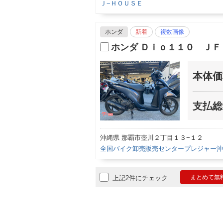
Ｊ−ＨＯＵＳＥ
ホンダ
新着
複数画像
ホンダ Ｄｉｏ１１０ Ｊ
本体価
支払総
沖縄県 那覇市壺川２丁目１３−１２
全国バイク卸売販売センタープレジャー沖
まとめて無
上記2件にチェック