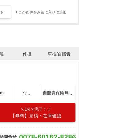
+ この条件をお気に入りに追加
離
修復
車検/自賠責
Km
なし
自賠責保険無し
1分で完了！
【無料】見積・在庫確認
0078-60162-8286
話問合せ