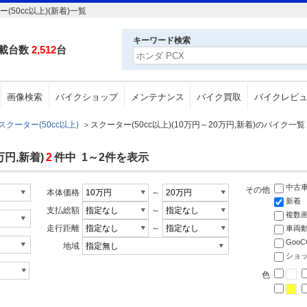
50cc以上)(新着)一覧
キーワード検索
載台数
2,512
台
画像検索
バイクショップ
メンテナンス
バイク買取
バイクレビ
スクーター(50cc以上)
＞
スクーター(50cc以上)(10万円～20万円,新着)のバイク一覧
万円,新着)
2
件中 1～2件を表示
中古
その他
本体価格
～
新着
支払総額
～
複数
走行距離
～
車両
Goo
地域
ショ
色