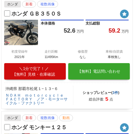
ホンダ
新着
複数画像
ホンダ ＧＢ３５０Ｓ
本体価格
支払総額
52.6
59.2
万円
万円
初度登録年
走行距離
修復歴
車検/自賠責
2021年
11495Km
なし
車検無し
1分で完了！
【無料】電話問い合わせ
【無料】見積・在庫確認
沖縄県 那覇市松尾１−１３−６
ショップレビュー(
3件
)
ＮＯＡＨ ｍｏｔｏｒｃｙｃｌｅ
5
ＦＡＣＴＯＲＹ ノア・モーターサ
総合評価:
点
イクル・ファクトリー
ホンダ
新着
複数画像
動画
ホンダ モンキー１２５