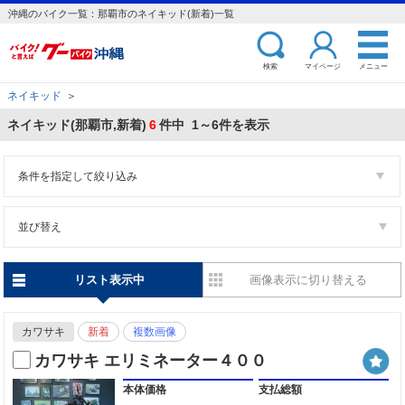
沖縄のバイク一覧：那覇市のネイキッド(新着)一覧
検索
マイページ
メニュー
ネイキッド
＞
ネイキッド(那覇市,新着)
6
件中 1～6件を表示
条件を指定して絞り込み
並び替え
リスト表示中
画像表示に切り替える
カワサキ
新着
複数画像
カワサキ エリミネーター４００
本体価格
支払総額