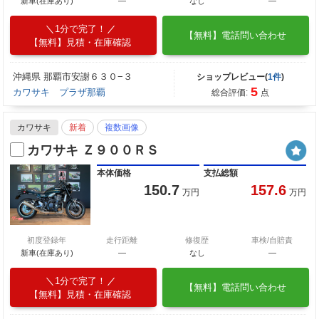
新車(在庫あり)
―
なし
―
1分で完了！
【無料】電話問い合わせ
【無料】見積・在庫確認
沖縄県 那覇市安謝６３０−３
ショップレビュー(
1件
)
5
カワサキ プラザ那覇
総合評価:
点
カワサキ
新着
複数画像
カワサキ Ｚ９００ＲＳ
本体価格
支払総額
150.7
157.6
万円
万円
初度登録年
走行距離
修復歴
車検/自賠責
新車(在庫あり)
―
なし
―
1分で完了！
【無料】電話問い合わせ
【無料】見積・在庫確認