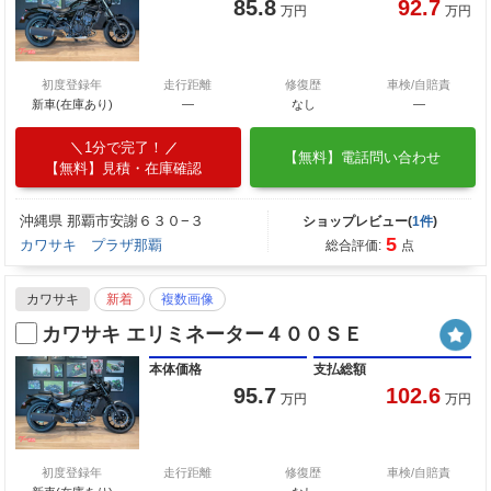
85.8
92.7
万円
万円
初度登録年
走行距離
修復歴
車検/自賠責
新車(在庫あり)
―
なし
―
1分で完了！
【無料】電話問い合わせ
【無料】見積・在庫確認
沖縄県 那覇市安謝６３０−３
ショップレビュー(
1件
)
5
カワサキ プラザ那覇
総合評価:
点
カワサキ
新着
複数画像
カワサキ エリミネーター４００ＳＥ
本体価格
支払総額
95.7
102.6
万円
万円
初度登録年
走行距離
修復歴
車検/自賠責