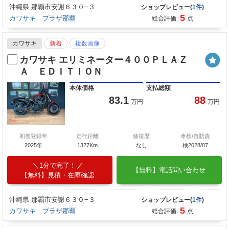
沖縄県 那覇市安謝６３０−３
ショップレビュー(
1件
)
5
カワサキ プラザ那覇
総合評価:
点
カワサキ
新着
複数画像
カワサキ エリミネーター４００ＰＬＡＺ
Ａ ＥＤＩＴＩＯＮ
本体価格
支払総額
83.1
88
万円
万円
初度登録年
走行距離
修復歴
車検/自賠責
2025年
1327Km
なし
検2028/07
1分で完了！
【無料】電話問い合わせ
【無料】見積・在庫確認
沖縄県 那覇市安謝６３０−３
ショップレビュー(
1件
)
5
カワサキ プラザ那覇
総合評価:
点