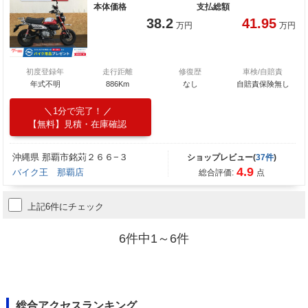
本体価格
支払総額
38.2
41.95
万円
万円
初度登録年
走行距離
修復歴
車検/自賠責
年式不明
886Km
なし
自賠責保険無し
1分で完了！
【無料】見積・在庫確認
沖縄県 那覇市銘苅２６６−３
ショップレビュー(
37件
)
4.9
バイク王 那覇店
総合評価:
点
上記6件にチェック
6件中1～6件
総合アクセスランキング