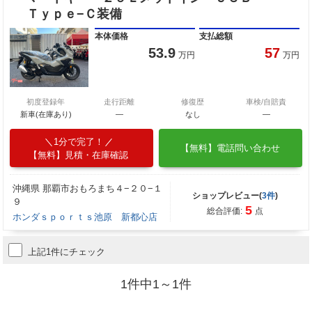
Ｔｙｐｅ−Ｃ装備
本体価格
支払総額
53.9
57
万円
万円
初度登録年
走行距離
修復歴
車検/自賠責
新車(在庫あり)
―
なし
―
1分で完了！
【無料】電話問い合わせ
【無料】見積・在庫確認
沖縄県 那覇市おもろまち４−２０−１
ショップレビュー(
3件
)
９
5
総合評価:
点
ホンダｓｐｏｒｔｓ池原 新都心店
上記1件にチェック
1件中1～1件