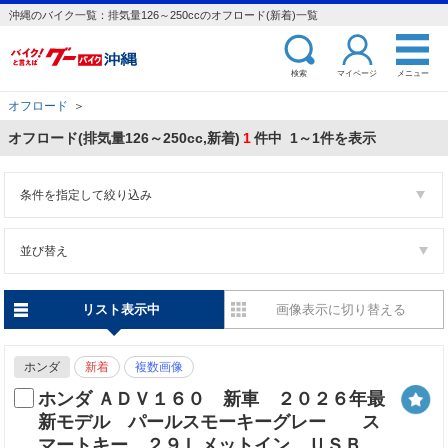
沖縄のバイク一覧：排気量126～250ccのオフロード(新着)一覧
検索
マイページ
メニュー
オフロード
＞
オフロード(排気量126～250cc,新着)
1
件中 1～1件を表示
条件を指定して絞り込み
並び替え
リスト表示中
画像表示に切り替える
ホンダ
新着
複数画像
ホンダ ＡＤＶ１６０ 新車 ２０２６年最
新モデル パールスモーキーグレー ス
マートキー ２９Ｌメットイン ＵＳＢ