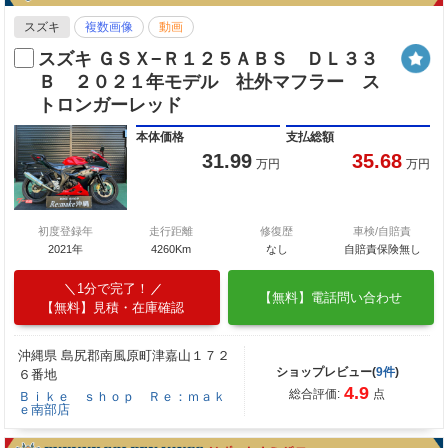
スズキ
複数画像
動画
スズキ ＧＳＸ−Ｒ１２５ＡＢＳ ＤＬ３３
Ｂ ２０２１年モデル 社外マフラー ス
トロンガーレッド
本体価格
支払総額
31.99
35.68
万円
万円
初度登録年
走行距離
修復歴
車検/自賠責
2021年
4260Km
なし
自賠責保険無し
1分で完了！
【無料】電話問い合わせ
【無料】見積・在庫確認
沖縄県 島尻郡南風原町津嘉山１７２
ショップレビュー(
9件
)
６番地
4.9
総合評価:
点
Ｂｉｋｅ ｓｈｏｐ Ｒｅ：ｍａｋ
ｅ南部店