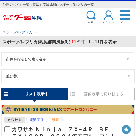
沖縄のバイク一覧：島尻郡南風原町のスポーツ/レプリカ一覧
検索
マイページ
メニュー
スポーツ/レプリカ
＞
スポーツ/レプリカ(島尻郡南風原町)
11
件中 1～11件を表示
条件を指定して絞り込み
並び替え
リスト表示中
画像表示に切り替える
カワサキ
複数画像
動画
カワサキ Ｎｉｎｊａ ＺＸ−４Ｒ ＳＥ