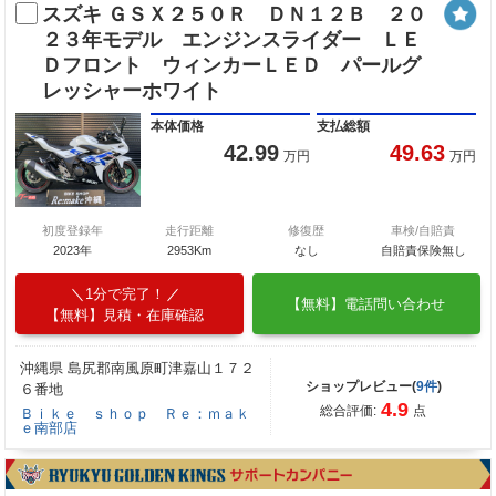
スズキ ＧＳＸ２５０Ｒ ＤＮ１２Ｂ ２０
２３年モデル エンジンスライダー ＬＥ
Ｄフロント ウィンカーＬＥＤ パールグ
レッシャーホワイト
本体価格
支払総額
42.99
49.63
万円
万円
初度登録年
走行距離
修復歴
車検/自賠責
2023年
2953Km
なし
自賠責保険無し
1分で完了！
【無料】電話問い合わせ
【無料】見積・在庫確認
沖縄県 島尻郡南風原町津嘉山１７２
ショップレビュー(
9件
)
６番地
4.9
総合評価:
点
Ｂｉｋｅ ｓｈｏｐ Ｒｅ：ｍａｋ
ｅ南部店