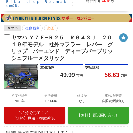
4.9
総合評価:
点
Ｂｉｋｅ ｓｈｏｐ Ｒｅ：ｍａｋ
ｅ南部店
ヤマハ
複数画像
動画
ヤマハ ＹＺＦ−Ｒ２５ ＲＧ４３Ｊ ２０
１９年モデル 社外マフラー レバー グ
リップ バーエンド ディープパープリッ
シュブルーメタリック
本体価格
支払総額
49.99
56.63
万円
万円
初度登録年
走行距離
修復歴
車検/自賠責
2019年
1656Km
なし
自賠責保険無し
1分で完了！
【無料】電話問い合わせ
【無料】見積・在庫確認
沖縄県 島尻郡南風原町津嘉山１７２