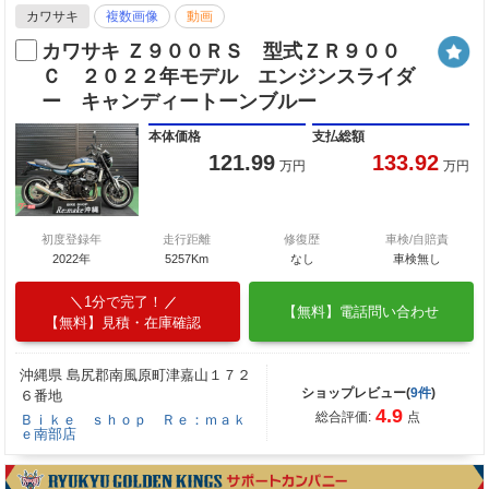
カワサキ
複数画像
動画
カワサキ Ｚ９００ＲＳ 型式ＺＲ９００
Ｃ ２０２２年モデル エンジンスライダ
ー キャンディートーンブルー
本体価格
支払総額
121.99
133.92
万円
万円
初度登録年
走行距離
修復歴
車検/自賠責
2022年
5257Km
なし
車検無し
1分で完了！
【無料】電話問い合わせ
【無料】見積・在庫確認
沖縄県 島尻郡南風原町津嘉山１７２
ショップレビュー(
9件
)
６番地
4.9
総合評価:
点
Ｂｉｋｅ ｓｈｏｐ Ｒｅ：ｍａｋ
ｅ南部店