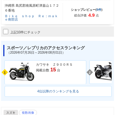
沖縄県 島尻郡南風原町津嘉山１７２
ショップレビュー(
9件
)
６番地
4.9
総合評価:
点
Ｂｉｋｅ ｓｈｏｐ Ｒｅ：ｍａｋ
ｅ南部店
上記10件にチェック
スポーツ／レプリカのアクセスランキング
（2026年07月26日～2026年08月01日）
カワサキ Ｚ９００ＲＳ
15
掲載台数
台
1
2
4位以降のランキングを見る
スズキ
複数画像