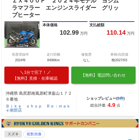
ＺＸ４００Ｐ ２０２４年モデル ヨシム
ラマフラー エンジンスライダー グリッ
プヒーター
本体価格
支払総額
102.99
110.14
万円
万円
初度登録年
走行距離
修復歴
車検/自賠責
2024年
8496Km
なし
検2027/03
1分で完了！
【無料】電話問い合わせ
【無料】見積・在庫確認
沖縄県 島尻郡南風原町津嘉山１７２
ショップレビュー(
9件
)
６番地
4.9
総合評価:
点
Ｂｉｋｅ ｓｈｏｐ Ｒｅ：ｍａｋ
ｅ南部店
スズキ
複数画像