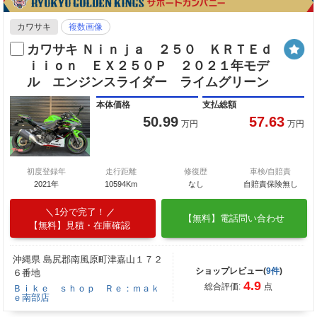
カワサキ
複数画像
カワサキ Ｎｉｎｊａ ２５０ ＫＲＴＥｄ
ｉｉｏｎ ＥＸ２５０Ｐ ２０２１年モデ
ル エンジンスライダー ライムグリーン
本体価格
支払総額
50.99
57.63
万円
万円
初度登録年
走行距離
修復歴
車検/自賠責
2021年
10594Km
なし
自賠責保険無し
1分で完了！
【無料】電話問い合わせ
【無料】見積・在庫確認
沖縄県 島尻郡南風原町津嘉山１７２
ショップレビュー(
9件
)
６番地
4.9
総合評価:
点
Ｂｉｋｅ ｓｈｏｐ Ｒｅ：ｍａｋ
ｅ南部店