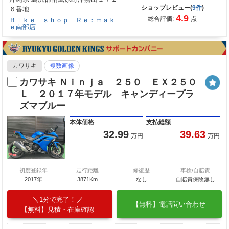
ショップレビュー(
9件
)
６番地
4.9
総合評価:
点
Ｂｉｋｅ ｓｈｏｐ Ｒｅ：ｍａｋ
ｅ南部店
カワサキ
複数画像
カワサキ Ｎｉｎｊａ ２５０ ＥＸ２５０
Ｌ ２０１７年モデル キャンディープラ
ズマブルー
本体価格
支払総額
32.99
39.63
万円
万円
初度登録年
走行距離
修復歴
車検/自賠責
2017年
3871Km
なし
自賠責保険無し
1分で完了！
【無料】電話問い合わせ
【無料】見積・在庫確認