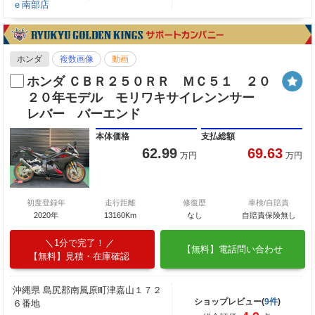
ｅ南部店
ホンダ
複数画像
動画
ホンダ ＣＢＲ２５０ＲＲ ＭＣ５１ ２０
２０年モデル モリワキサイレンンサー
レバー バーエンド
本体価格
支払総額
62.99
69.63
万円
万円
初度登録年
走行距離
修復歴
車検/自賠責
2020年
13160Km
なし
自賠責保険無し
1分で完了！
【無料】電話問い合わせ
【無料】見積・在庫確認
沖縄県 島尻郡南風原町津嘉山１７２
ショップレビュー(
9件
)
６番地