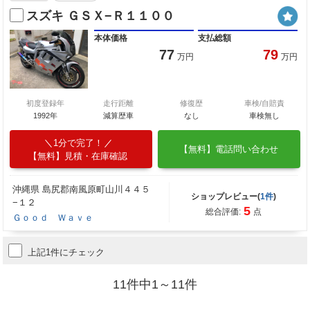
スズキ ＧＳＸ−Ｒ１１００
本体価格
支払総額
77
79
万円
万円
初度登録年
走行距離
修復歴
車検/自賠責
1992年
減算歴車
なし
車検無し
1分で完了！
【無料】電話問い合わせ
【無料】見積・在庫確認
沖縄県 島尻郡南風原町山川４４５
ショップレビュー(
1件
)
−１２
5
総合評価:
点
Ｇｏｏｄ Ｗａｖｅ
上記1件にチェック
11件中1～11件