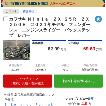
カワサキ
複数画像
カワサキ Ｎｉｎｊａ ＺＸ−２５Ｒ ＺＸ
２５０Ｅ ２０２１年モデル フェンダー
レス エンジンスライダー バックステッ
プ レバー
本体価格
支払総額
62.99
69.63
万円
万円
初度登録年
走行距離
修復歴
車検/自賠責
2021年
12261Km
なし
自賠責保険無し
1分で完了！
【無料】電話問い合わせ
【無料】見積・在庫確認
沖縄県 島尻郡南風原町津嘉山１７２
ショップレビュー(
9件
)
６番地
4.9
総合評価:
点
Ｂｉｋｅ ｓｈｏｐ Ｒｅ：ｍａｋ