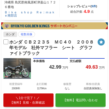
沖縄県 島尻郡南風原町津嘉山１７２
ショップレビュー(
9件
)
６番地
4.9
総合評価:
点
Ｂｉｋｅ ｓｈｏｐ Ｒｅ：ｍａｋ
ｅ南部店
ホンダ
複数画像
ホンダ ＣＢ２２３Ｓ ＭＣ４０ ２００８
年モデル 社外マフラー シート グラフ
ァイトブラック
本体価格
支払総額
42.99
49.63
万円
万円
初度登録年
走行距離
修復歴
車検/自賠責
2008年
1179Km
なし
自賠責保険無し
1分で完了！
【無料】電話問い合わせ
【無料】見積・在庫確認