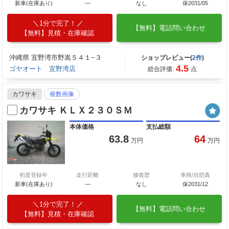
新車(在庫あり)
―
なし
保2031/05
1分で完了！
【無料】電話問い合わせ
【無料】見積・在庫確認
沖縄県 宜野湾市野嵩５４１−３
ショップレビュー(
2件
)
4.5
ゴヤオート 宜野湾店
総合評価:
点
カワサキ
複数画像
カワサキ ＫＬＸ２３０ＳＭ
本体価格
支払総額
63.8
64
万円
万円
初度登録年
走行距離
修復歴
車検/自賠責
新車(在庫あり)
―
なし
保2031/12
1分で完了！
【無料】電話問い合わせ
【無料】見積・在庫確認