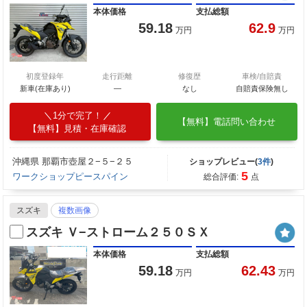
本体価格
支払総額
59.18
62.9
万円
万円
初度登録年
走行距離
修復歴
車検/自賠責
新車(在庫あり)
―
なし
自賠責保険無し
1分で完了！
【無料】電話問い合わせ
【無料】見積・在庫確認
沖縄県 那覇市壺屋２−５−２５
ショップレビュー(
3件
)
5
ワークショップピースパイン
総合評価:
点
スズキ
複数画像
スズキ Ｖ−ストローム２５０ＳＸ
本体価格
支払総額
59.18
62.43
万円
万円