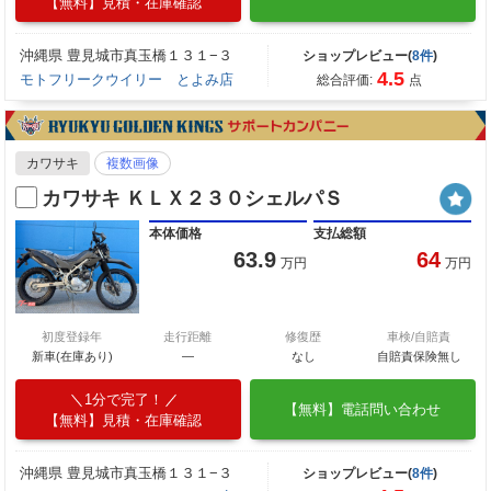
【無料】見積・在庫確認
沖縄県 豊見城市真玉橋１３１−３
ショップレビュー(
8件
)
4.5
モトフリークウイリー とよみ店
総合評価:
点
カワサキ
複数画像
カワサキ ＫＬＸ２３０シェルパＳ
本体価格
支払総額
63.9
64
万円
万円
初度登録年
走行距離
修復歴
車検/自賠責
新車(在庫あり)
―
なし
自賠責保険無し
1分で完了！
【無料】電話問い合わせ
【無料】見積・在庫確認
沖縄県 豊見城市真玉橋１３１−３
ショップレビュー(
8件
)