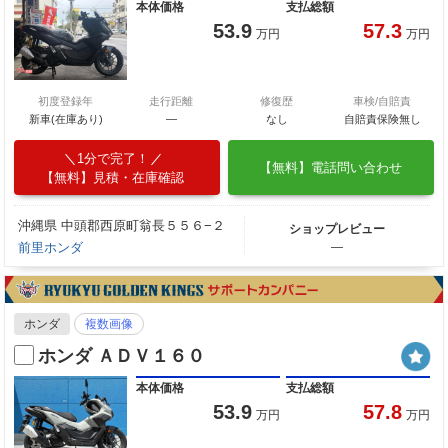
本体価格
支払総額
53.9
57.3
万円
万円
初度登録年
走行距離
修復歴
車検/自賠責
新車(在庫あり)
―
なし
自賠責保険無し
1分で完了！
【無料】電話問い合わせ
【無料】見積・在庫確認
沖縄県 中頭郡西原町翁長５５６−２
ショップレビュー
前里ホンダ
―
ホンダ
複数画像
ホンダ ＡＤＶ１６０
本体価格
支払総額
53.9
57.8
万円
万円