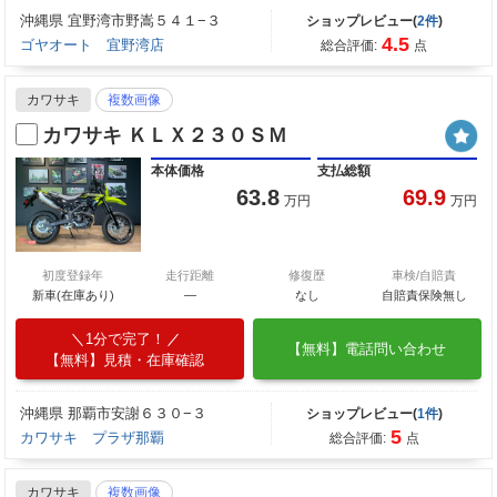
沖縄県 宜野湾市野嵩５４１−３
ショップレビュー(
2件
)
4.5
ゴヤオート 宜野湾店
総合評価:
点
カワサキ
複数画像
カワサキ ＫＬＸ２３０ＳＭ
本体価格
支払総額
63.8
69.9
万円
万円
初度登録年
走行距離
修復歴
車検/自賠責
新車(在庫あり)
―
なし
自賠責保険無し
1分で完了！
【無料】電話問い合わせ
【無料】見積・在庫確認
沖縄県 那覇市安謝６３０−３
ショップレビュー(
1件
)
5
カワサキ プラザ那覇
総合評価:
点
カワサキ
複数画像