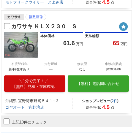
4.5
モトフリークウイリー とよみ店
総合評価:
点
カワサキ
複数画像
カワサキ ＫＬＸ２３０ Ｓ
本体価格
支払総額
61.6
65
万円
万円
初度登録年
走行距離
修復歴
車検/自賠責
新車(在庫あり)
―
なし
保2031/06
1分で完了！
【無料】電話問い合わせ
【無料】見積・在庫確認
沖縄県 宜野湾市野嵩５４１−３
ショップレビュー(
2件
)
4.5
ゴヤオート 宜野湾店
総合評価:
点
上記10件にチェック