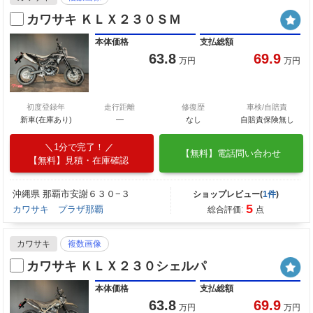
カワサキ ＫＬＸ２３０ＳＭ
本体価格
支払総額
63.8
69.9
万円
万円
初度登録年
走行距離
修復歴
車検/自賠責
新車(在庫あり)
―
なし
自賠責保険無し
1分で完了！
【無料】電話問い合わせ
【無料】見積・在庫確認
沖縄県 那覇市安謝６３０−３
ショップレビュー(
1件
)
5
カワサキ プラザ那覇
総合評価:
点
カワサキ
複数画像
カワサキ ＫＬＸ２３０シェルパ
本体価格
支払総額
63.8
69.9
万円
万円