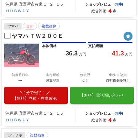
沖縄県 宜野湾市赤道１−２−１５
ショップレビュー(
4件
)
4
ＨＵＢＷＡＹ
総合評価:
点
ヤマハ
更新
複数画像
ヤマハ ＴＷ２００Ｅ
本体価格
支払総額
36.3
41.3
万円
万円
初度登録年
走行距離
修復歴
車検/自賠責
―
減算歴車
なし
自賠責保険無し
1分で完了！
【無料】電話問い合わせ
【無料】見積・在庫確認
沖縄県 宜野湾市赤道１−２−１５
ショップレビュー(
4件
)
4
ＨＵＢＷＡＹ
総合評価:
点
カワサキ
複数画像