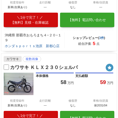
初度登録年
走行距離
修復歴
車検/自賠責
新車(在庫あり)
―
なし
―
1分で完了！
【無料】電話問い合わせ
【無料】見積・在庫確認
沖縄県 那覇市おもろまち４−２０−１
ショップレビュー(
3件
)
９
5
総合評価:
点
ホンダｓｐｏｒｔｓ池原 新都心店
カワサキ
複数画像
カワサキ ＫＬＸ２３０シェルパ
本体価格
支払総額
58
59
万円
万円
初度登録年
走行距離
修復歴
車検/自賠責
新車(在庫あり)
―
なし
保2031/04
1分で完了！