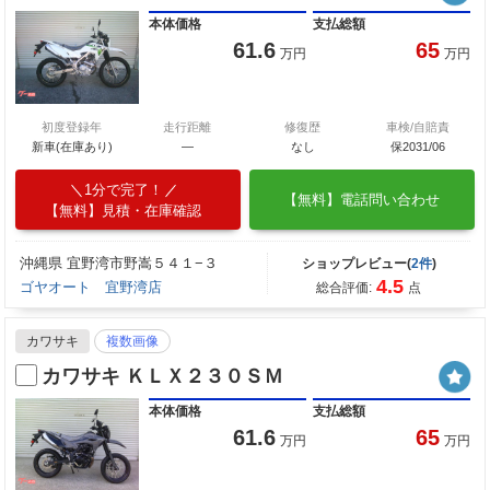
本体価格
支払総額
61.6
65
万円
万円
初度登録年
走行距離
修復歴
車検/自賠責
新車(在庫あり)
―
なし
保2031/06
1分で完了！
【無料】電話問い合わせ
【無料】見積・在庫確認
沖縄県 宜野湾市野嵩５４１−３
ショップレビュー(
2件
)
4.5
ゴヤオート 宜野湾店
総合評価:
点
カワサキ
複数画像
カワサキ ＫＬＸ２３０ＳＭ
本体価格
支払総額
61.6
65
万円
万円