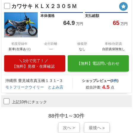
カワサキ ＫＬＸ２３０ＳＭ
本体価格
支払総額
64.9
65
万円
万円
初度登録年
走行距離
修復歴
車検/自賠責
新車(在庫あり)
―
なし
自賠責保険無し
1分で完了！
【無料】電話問い合わせ
【無料】見積・在庫確認
沖縄県 豊見城市真玉橋１３１−３
ショップレビュー(
8件
)
4.5
モトフリークウイリー とよみ店
総合評価:
点
上記10件にチェック
88件中1～30件
次へ >
最後へ »