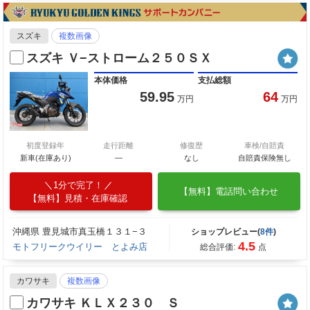
スズキ
複数画像
スズキ Ｖ−ストローム２５０ＳＸ
本体価格
支払総額
59.95
64
万円
万円
初度登録年
走行距離
修復歴
車検/自賠責
新車(在庫あり)
―
なし
自賠責保険無し
1分で完了！
【無料】電話問い合わせ
【無料】見積・在庫確認
沖縄県 豊見城市真玉橋１３１−３
ショップレビュー(
8件
)
4.5
モトフリークウイリー とよみ店
総合評価:
点
カワサキ
複数画像
カワサキ ＫＬＸ２３０ Ｓ