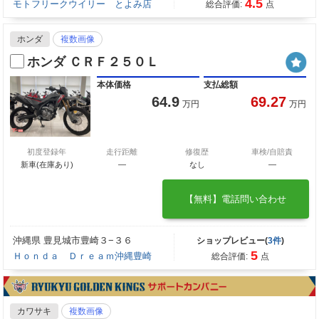
4.5
モトフリークウイリー とよみ店
総合評価:
点
ホンダ
複数画像
ホンダ ＣＲＦ２５０Ｌ
本体価格
支払総額
64.9
69.27
万円
万円
初度登録年
走行距離
修復歴
車検/自賠責
新車(在庫あり)
―
なし
―
【無料】電話問い合わせ
沖縄県 豊見城市豊崎３−３６
ショップレビュー(
3件
)
5
Ｈｏｎｄａ Ｄｒｅａｍ沖縄豊崎
総合評価:
点
カワサキ
複数画像