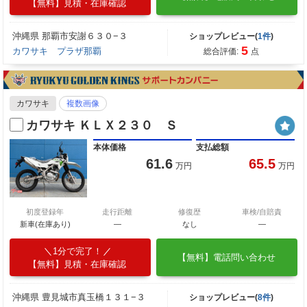
【無料】見積・在庫確認
沖縄県 那覇市安謝６３０−３
ショップレビュー(
1件
)
5
カワサキ プラザ那覇
総合評価:
点
カワサキ
複数画像
カワサキ ＫＬＸ２３０ Ｓ
本体価格
支払総額
61.6
65.5
万円
万円
初度登録年
走行距離
修復歴
車検/自賠責
新車(在庫あり)
―
なし
―
1分で完了！
【無料】電話問い合わせ
【無料】見積・在庫確認
沖縄県 豊見城市真玉橋１３１−３
ショップレビュー(
8件
)