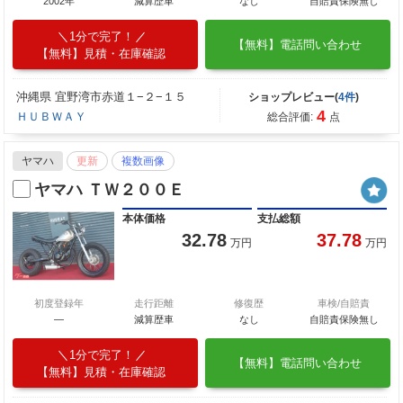
2002年
減算歴車
なし
自賠責保険無し
1分で完了！
【無料】電話問い合わせ
【無料】見積・在庫確認
沖縄県 宜野湾市赤道１−２−１５
ショップレビュー(
4件
)
4
ＨＵＢＷＡＹ
総合評価:
点
ヤマハ
更新
複数画像
ヤマハ ＴＷ２００Ｅ
本体価格
支払総額
32.78
37.78
万円
万円
初度登録年
走行距離
修復歴
車検/自賠責
―
減算歴車
なし
自賠責保険無し
1分で完了！
【無料】電話問い合わせ
【無料】見積・在庫確認