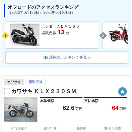
オフロードのアクセスランキング
（2026年07月26日～2026年08月01日）
ホンダ ＡＤＶ１６０
13
掲載台数
台
1
2
4位以降のランキングを見る
カワサキ
複数画像
カワサキ ＫＬＸ２３０ＳＭ
本体価格
支払総額
62.6
64
万円
万円
初度登録年
走行距離
修復歴
車検/自賠責