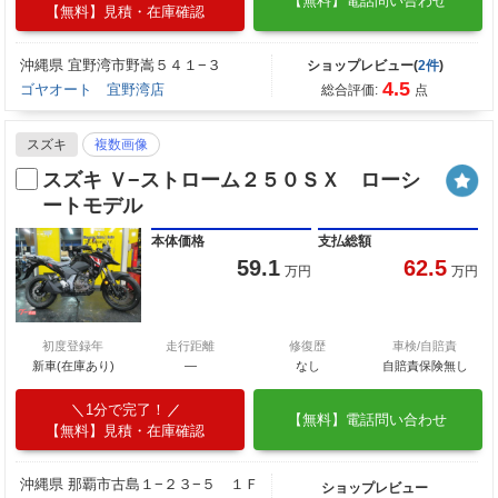
【無料】電話問い合わせ
【無料】見積・在庫確認
沖縄県 宜野湾市野嵩５４１−３
ショップレビュー(
2件
)
4.5
ゴヤオート 宜野湾店
総合評価:
点
スズキ
複数画像
スズキ Ｖ−ストローム２５０ＳＸ ローシ
ートモデル
本体価格
支払総額
59.1
62.5
万円
万円
初度登録年
走行距離
修復歴
車検/自賠責
新車(在庫あり)
―
なし
自賠責保険無し
1分で完了！
【無料】電話問い合わせ
【無料】見積・在庫確認
沖縄県 那覇市古島１−２３−５ １Ｆ
ショップレビュー