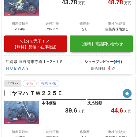
43.78
48.78
万円
万円
初度登録年
走行距離
修復歴
車検/自賠責
2004年
7966Km
なし
自賠責保険無し
1分で完了！
【無料】電話問い合わせ
【無料】見積・在庫確認
沖縄県 宜野湾市赤道１−２−１５
ショップレビュー(
4件
)
4
ＨＵＢＷＡＹ
総合評価:
点
ヤマハ
更新
複数画像
ヤマハ ＴＷ２２５Ｅ
本体価格
支払総額
39.6
44.6
万円
万円
初度登録年
走行距離
修復歴
車検/自賠責