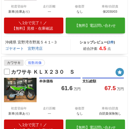
初度登録年
走行距離
修復歴
車検/自賠責
新車(在庫あり)
―
なし
保2030/03
1分で完了！
【無料】電話問い合わせ
【無料】見積・在庫確認
沖縄県 宜野湾市野嵩５４１−３
ショップレビュー(
2件
)
4.5
ゴヤオート 宜野湾店
総合評価:
点
カワサキ
複数画像
カワサキ ＫＬＸ２３０ Ｓ
本体価格
支払総額
61.6
67.5
万円
万円
初度登録年
走行距離
修復歴
車検/自賠責
新車(在庫あり)
―
なし
自賠責保険無し
1分で完了！
【無料】電話問い合わせ