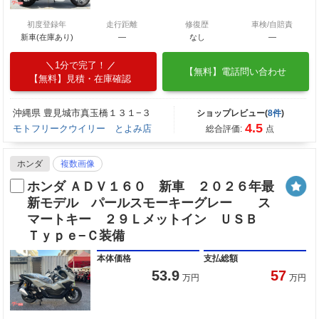
初度登録年
走行距離
修復歴
車検/自賠責
新車(在庫あり)
―
なし
―
1分で完了！
【無料】電話問い合わせ
【無料】見積・在庫確認
沖縄県 豊見城市真玉橋１３１−３
ショップレビュー(
8件
)
4.5
モトフリークウイリー とよみ店
総合評価:
点
ホンダ
複数画像
ホンダ ＡＤＶ１６０ 新車 ２０２６年最
新モデル パールスモーキーグレー ス
マートキー ２９Ｌメットイン ＵＳＢ
Ｔｙｐｅ−Ｃ装備
本体価格
支払総額
53.9
57
万円
万円