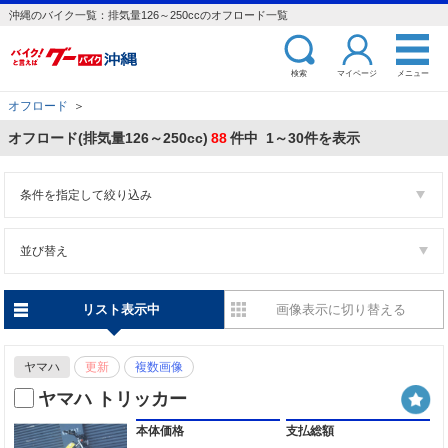
沖縄のバイク一覧：排気量126～250ccのオフロード一覧
検索
マイページ
メニュー
オフロード
＞
オフロード(排気量126～250cc)
88
件中 1～30件を表示
条件を指定して絞り込み
並び替え
リスト表示中
画像表示に切り替える
ヤマハ
更新
複数画像
ヤマハ トリッカー
本体価格
支払総額