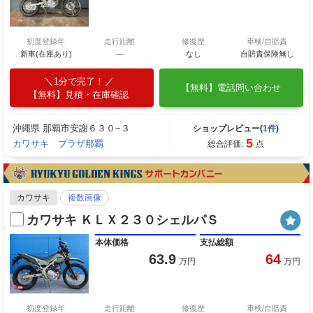
初度登録年
走行距離
修復歴
車検/自賠責
新車(在庫あり)
―
なし
自賠責保険無し
1分で完了！
【無料】電話問い合わせ
【無料】見積・在庫確認
沖縄県 那覇市安謝６３０−３
ショップレビュー(
1件
)
5
カワサキ プラザ那覇
総合評価:
点
カワサキ
複数画像
カワサキ ＫＬＸ２３０シェルパＳ
本体価格
支払総額
63.9
64
万円
万円
初度登録年
走行距離
修復歴
車検/自賠責