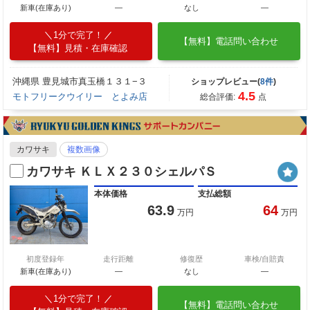
新車(在庫あり)
―
なし
―
1分で完了！
【無料】電話問い合わせ
【無料】見積・在庫確認
沖縄県 豊見城市真玉橋１３１−３
ショップレビュー(
8件
)
4.5
モトフリークウイリー とよみ店
総合評価:
点
カワサキ
複数画像
カワサキ ＫＬＸ２３０シェルパＳ
本体価格
支払総額
63.9
64
万円
万円
初度登録年
走行距離
修復歴
車検/自賠責
新車(在庫あり)
―
なし
―
1分で完了！
【無料】電話問い合わせ