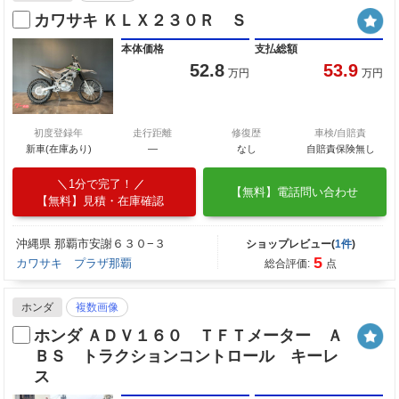
カワサキ ＫＬＸ２３０Ｒ Ｓ
本体価格
支払総額
52.8
53.9
万円
万円
初度登録年
走行距離
修復歴
車検/自賠責
新車(在庫あり)
―
なし
自賠責保険無し
1分で完了！
【無料】電話問い合わせ
【無料】見積・在庫確認
沖縄県 那覇市安謝６３０−３
ショップレビュー(
1件
)
5
カワサキ プラザ那覇
総合評価:
点
ホンダ
複数画像
ホンダ ＡＤＶ１６０ ＴＦＴメーター Ａ
ＢＳ トラクションコントロール キーレ
ス