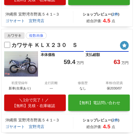
沖縄県 宜野湾市野嵩５４１−３
ショップレビュー(
2件
)
4.5
ゴヤオート 宜野湾店
総合評価:
点
カワサキ
複数画像
カワサキ ＫＬＸ２３０ Ｓ
本体価格
支払総額
59.4
63
万円
万円
初度登録年
走行距離
修復歴
車検/自賠責
新車(在庫あり)
―
なし
保2030/07
1分で完了！
【無料】電話問い合わせ
【無料】見積・在庫確認
沖縄県 宜野湾市野嵩５４１−３
ショップレビュー(
2件
)
4.5
ゴヤオート 宜野湾店
総合評価:
点