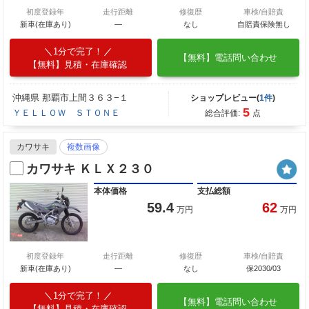
初度登録年
走行距離
修復歴
車検/自賠責
新車(在庫あり)
―
なし
自賠責保険無し
1分で完了！
【無料】電話問い合わせ
【無料】見積・在庫確認
沖縄県 那覇市上間３６３−１
ショップレビュー(
1件
)
5
ＹＥＬＬＯＷ ＳＴＯＮＥ
総合評価:
点
カワサキ
複数画像
カワサキ ＫＬＸ２３０
本体価格
支払総額
59.4
62
万円
万円
初度登録年
走行距離
修復歴
車検/自賠責
新車(在庫あり)
―
なし
保2030/03
1分で完了！
【無料】電話問い合わせ
【無料】見積・在庫確認