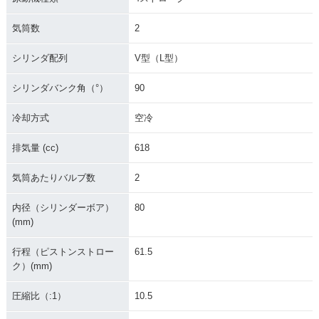
気筒数
2
シリンダ配列
V型（L型）
シリンダバンク角（°）
90
冷却方式
空冷
排気量 (cc)
618
気筒あたりバルブ数
2
内径（シリンダーボア）
80
(mm)
行程（ピストンストロー
61.5
ク）(mm)
圧縮比（:1）
10.5