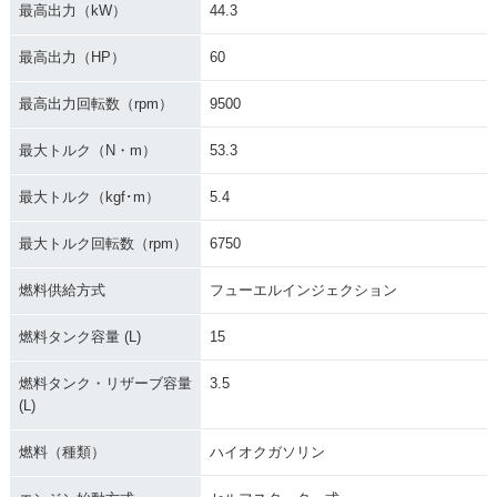
最高出力（kW）
44.3
最高出力（HP）
60
最高出力回転数（rpm）
9500
最大トルク（N・m）
53.3
最大トルク（kgf･m）
5.4
最大トルク回転数（rpm）
6750
燃料供給方式
フューエルインジェクション
燃料タンク容量 (L)
15
燃料タンク・リザーブ容量
3.5
(L)
燃料（種類）
ハイオクガソリン