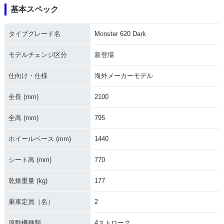
基本スペック
2004年 Monster 62
2003年 Monster 62
2002年 Monster 62
0 Dark・マイナーチ
0 Dark
0 Dark・新登場
タイプグレード名
Monster 620 Dark
ェンジ
モデルチェンジ区分
新登場
仕向け・仕様
海外メーカーモデル
全長 (mm)
2100
全高 (mm)
795
ホイールベース (mm)
1440
シート高 (mm)
770
乾燥重量 (kg)
177
乗車定員（名）
2
原動機種類
4ストローク