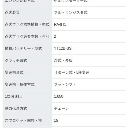
エンジン始動方式
セルフスターター式
点火装置
フルトランジスタ式
点火プラグ標準搭載・型式
RA4HC
点火プラグ必要本数・合計
2
搭載バッテリー・型式
YT12B-BS
クラッチ形式
湿式・多板
変速機形式
リターン式・5段変速
変速機・操作方式
フットシフト
1次減速比
1.850
動力伝達方式
チェーン
スプロケット歯数・前
15