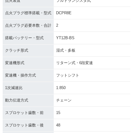
点火装置
フルトランジスタ式
点火プラグ標準搭載・型式
DCPR8E
点火プラグ必要本数・合計
2
搭載バッテリー・型式
YT12B-BS
クラッチ形式
湿式・多板
変速機形式
リターン式・6段変速
変速機・操作方式
フットシフト
1次減速比
1.850
動力伝達方式
チェーン
スプロケット歯数・前
15
スプロケット歯数・後
48