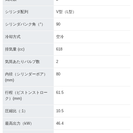
シリンダ配列
V型（L型）
シリンダバンク角（°）
90
冷却方式
空冷
排気量 (cc)
618
気筒あたりバルブ数
2
内径（シリンダーボア）
80
(mm)
行程（ピストンストロー
61.5
ク）(mm)
圧縮比（:1）
10.5
最高出力（kW）
46.4