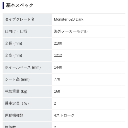
基本スペック
2004年 Monster 62
2003年 Monster 62
2002年 Monster 62
0 Dark・マイナーチ
0 Dark
0 Dark・新登場
タイプグレード名
Monster 620 Dark
ェンジ
仕向け・仕様
海外メーカーモデル
全長 (mm)
2100
全高 (mm)
1212
ホイールベース (mm)
1440
シート高 (mm)
770
乾燥重量 (kg)
168
乗車定員（名）
2
原動機種類
4ストローク
気筒数
2