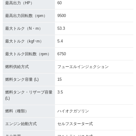
最高出力（HP）
60
最高出力回転数（rpm）
9500
最大トルク（N・m）
53.3
最大トルク（kgf･m）
5.4
最大トルク回転数（rpm）
6750
燃料供給方式
フューエルインジェクション
燃料タンク容量 (L)
15
燃料タンク・リザーブ容量
3.5
(L)
燃料（種類）
ハイオクガソリン
エンジン始動方式
セルフスターター式