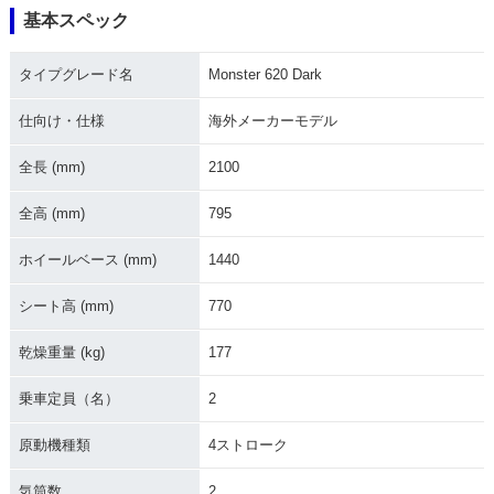
基本スペック
2004年 Monster 62
2003年 Monster 62
2002年 Monster 62
0 Dark・マイナーチ
0 Dark
0 Dark・新登場
タイプグレード名
Monster 620 Dark
ェンジ
仕向け・仕様
海外メーカーモデル
全長 (mm)
2100
全高 (mm)
795
ホイールベース (mm)
1440
シート高 (mm)
770
乾燥重量 (kg)
177
乗車定員（名）
2
原動機種類
4ストローク
気筒数
2