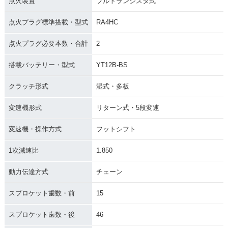
点火装置
フルトランジスタ式
点火プラグ標準搭載・型式
RA4HC
点火プラグ必要本数・合計
2
搭載バッテリー・型式
YT12B-BS
クラッチ形式
湿式・多板
変速機形式
リターン式・5段変速
変速機・操作方式
フットシフト
1次減速比
1.850
動力伝達方式
チェーン
スプロケット歯数・前
15
スプロケット歯数・後
46