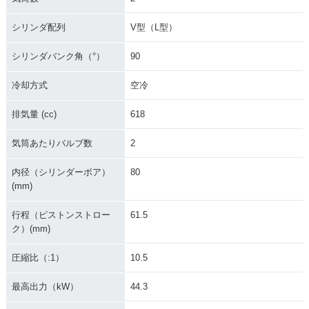
シリンダ配列
V型（L型）
シリンダバンク角（°）
90
冷却方式
空冷
排気量 (cc)
618
気筒あたりバルブ数
2
内径（シリンダーボア）
80
(mm)
行程（ピストンストロー
61.5
ク）(mm)
圧縮比（:1）
10.5
最高出力（kW）
44.3