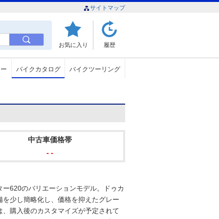
サイトマップ
お気に入り
履歴
ュー
バイクカタログ
バイクツーリング
中古車価格帯
- -
スター620のバリエーションモデル。ドゥカ
備を少し簡略化し、価格を抑えたグレー
は、購入後のカスタマイズが予定されて