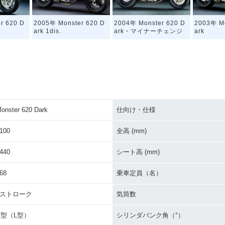
r 620 D
2005年 Monster 620 D
2004年 Monster 620 D
2003年 Mo
ark 1dis.
ark・マイナーチェンジ
ark
onster 620 Dark
仕向け・仕様
100
全高 (mm)
440
シート高 (mm)
68
乗車定員（名）
4ストローク
気筒数
V型（L型）
シリンダバンク角（°）