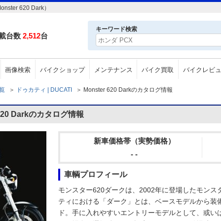
er 620 Dark）
キーワード検索
載台数
2,512
台
画像検索
バイクショップ
メンテナンス
バイク買取
バイクレビ
一覧
＞
ドゥカティ | DUCATI
＞
Monster 620 Darkのカタログ情報
620 Darkのカタログ情報
新車価格帯（実勢価格）
- -
車輌プロフィール
モンスター620ダークは、2002年に登場したモン
ティにおける「ダーク」とは、ベースモデルから装
ド。手に入れやすいエントリーモデルとして、或い