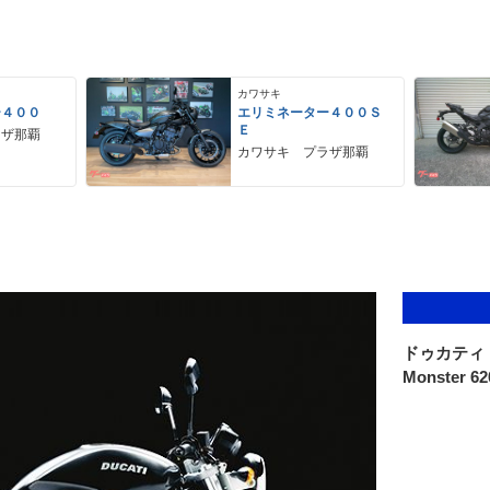
カワサキ
ー４００
エリミネーター４００Ｓ
Ｅ
ラザ那覇
カワサキ プラザ那覇
ドゥカティ
Monster 62