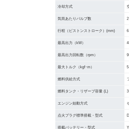
冷却方式
気筒あたりバルブ数
2
行程（ピストンストローク）(mm)
6
最高出力（kW）
4
最高出力回転数（rpm）
9
最大トルク（kgf･m）
5
燃料供給方式
燃料タンク・リザーブ容量 (L)
3
エンジン始動方式
点火プラグ標準搭載・型式
搭載バッテリー・型式
Y