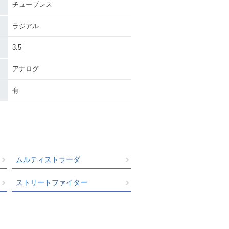
チューブレス
ラジアル
3.5
アナログ
有
ムルティストラーダ
ストリートファイター