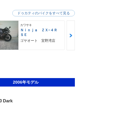
ドゥカティのバイクをすべて見る
カワサキ
カワサキ
Ｎｉｎｊａ ＺＸ−４Ｒ
Ｚ９００ＲＳ
ＳＥ
カワサキ プ
ゴヤオート 宜野湾店
2006年モデル
0 Dark