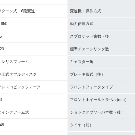
リターン式・6段変速
変速機・操作方式
.850
動力伝達方式
5
スプロケット歯数・後
20
標準チェーンリンク数
トレリスフレーム
キャスター角
油圧式ダブルディスク
ブレーキ形式（後）
テレスコピックフォーク
フロントフォークタイプ
3
フロントホイールトラベル(mm）
スイングアーム式
ショックアブソーバ本数（後）
48
タイヤ（前）