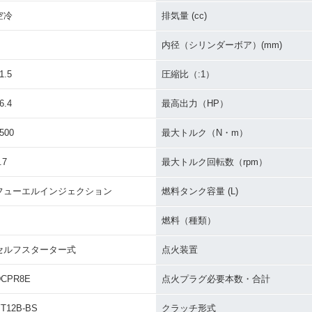
空冷
排気量 (cc)
内径（シリンダーボア）(mm)
1.5
圧縮比（:1）
6.4
最高出力（HP）
500
最大トルク（N・m）
.7
最大トルク回転数（rpm）
フューエルインジェクション
燃料タンク容量 (L)
燃料（種類）
セルフスターター式
点火装置
DCPR8E
点火プラグ必要本数・合計
T12B-BS
クラッチ形式