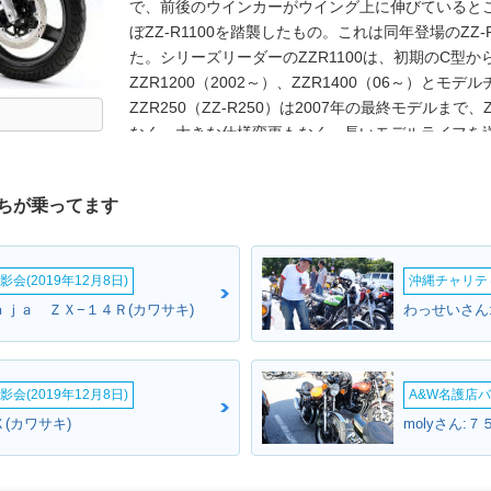
で、前後のウインカーがウイング上に伸びていると
ぼZZ-R1100を踏襲したもの。これは同年登場のZZ-
た。シリーズリーダーのZZR1100は、初期のC型か
ZZR1200（2002～）、ZZR1400（06～）と
ZZR250（ZZ-R250）は2007年の最終モデルまで
なく、大きな仕様変更もなく、長いモデルライフを送っ
生産が休止されていた。これは排出ガス規制に対応す
復活した際は、カワサキの排気ガス浄化システムであ
ちが乗ってます
ZZR250のモデル末期、2000年代は、国内250c
て、その火をともし続け、2008年に登場するニンジ
中でもZZR250とZZ-R250の車名表記を併用し
会(2019年12月8日)
沖縄チャリティ
1993年を境に、ZZR250（ハイフンなし）となっ
リリース時に、ZZ-RとZZRの混在を、後者に統一
ｎｊａ ＺＸ−１４Ｒ(カワサキ)
わっせいさん
録の統一）。バイクブロスでは、車名表記についてZZ
会(2019年12月8日)
A&W名護店バ
(カワサキ)
molyさん:７