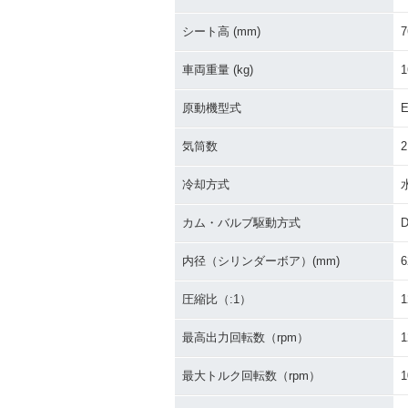
1993年 ZZR250
1992年 ZZR25
シート高 (mm)
7
車両重量 (kg)
1
原動機型式
気筒数
2
冷却方式
カム・バルブ駆動方式
内径（シリンダーボア）(mm)
6
圧縮比（:1）
1
最高出力回転数（rpm）
1
最大トルク回転数（rpm）
1