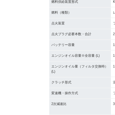
燃料供給装置形式
K
燃料（種類）
点火装置
点火プラグ必要本数・合計
2
バッテリー容量
1
エンジンオイル容量※全容量 (L)
1
エンジンオイル量（フィルタ交換時）
1
(L)
クラッチ形式
変速機・操作方式
2次減速比
3