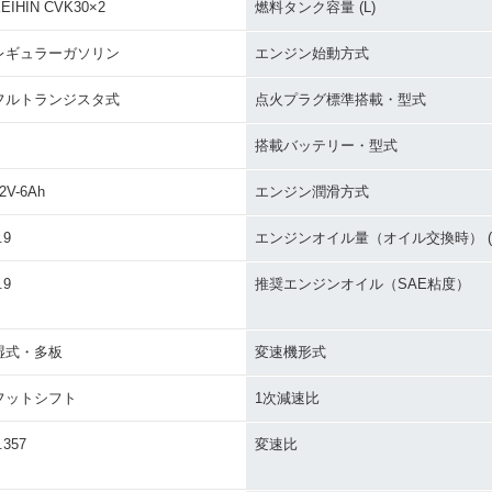
EIHIN CVK30×2
燃料タンク容量 (L)
レギュラーガソリン
エンジン始動方式
フルトランジスタ式
点火プラグ標準搭載・型式
搭載バッテリー・型式
2V-6Ah
エンジン潤滑方式
.9
エンジンオイル量（オイル交換時） (L
.9
推奨エンジンオイル（SAE粘度）
湿式・多板
変速機形式
フットシフト
1次減速比
.357
変速比