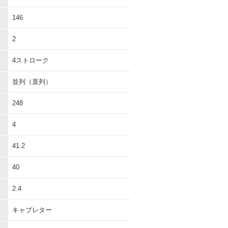
146
2
4ストローク
並列（直列）
248
4
41.2
40
2.4
キャブレター