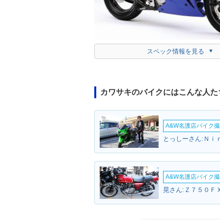
スペック情報を見る
カワサキのバイクにはこんな人た
A&W名護店バイク撮影
とっしーさん:Ｎｉ
A&W名護店バイク撮影
晃さん:Ｚ７５０ＦＸ