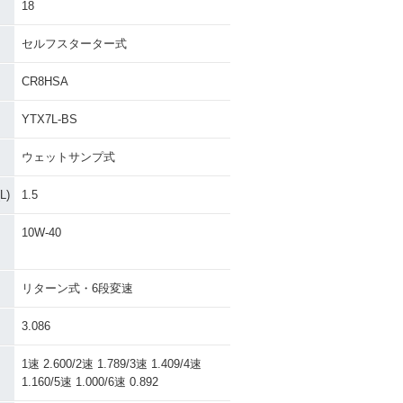
18
セルフスターター式
CR8HSA
YTX7L-BS
ウェットサンプ式
)
1.5
10W-40
リターン式・6段変速
3.086
1速 2.600/2速 1.789/3速 1.409/4速
1.160/5速 1.000/6速 0.892