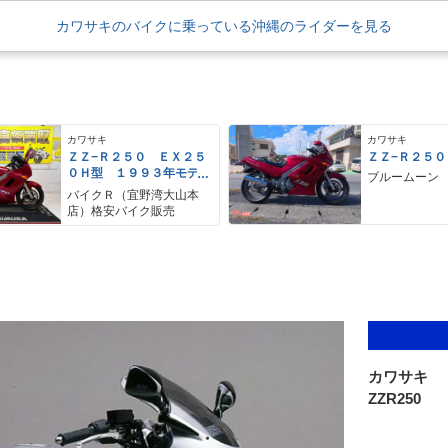
カワサキのバイクに乗っている沖縄のライダーを見る
カワサキ
カワサキ
ＺＺ−Ｒ２５０ ＥＸ２５
ＺＺ−Ｒ２５０
０Ｈ型 １９９３年モデ
ブルームーン
ル 社外スクリーン Ｅ
バイクＲ（宜野湾大山本
ＴＣ サブハンドルバー
店）格安バイク販売
カワサキ
ZZR250