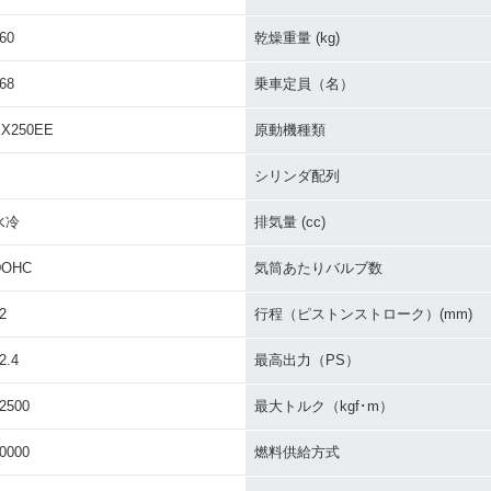
1991年 ZZR250
0
1990年 ZZR250・新登
場
60
乾燥重量 (kg)
68
乗車定員（名）
EX250EE
原動機種類
シリンダ配列
水冷
排気量 (cc)
DOHC
気筒あたりバルブ数
2
行程（ピストンストローク）(mm)
2.4
最高出力（PS）
2500
最大トルク（kgf･m）
0000
燃料供給方式