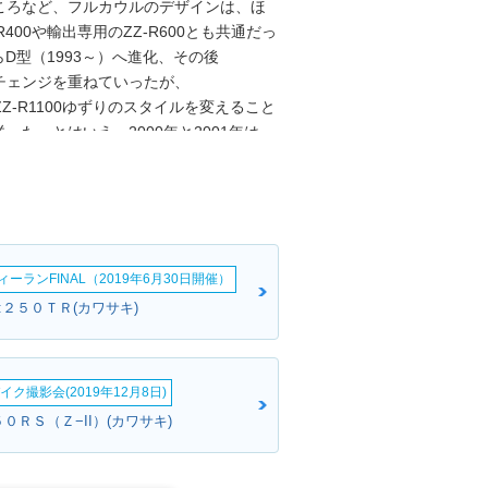
ころなど、フルカウルのデザインは、ほ
R400や輸出専用のZZ-R600とも共通だっ
らD型（1993～）へ進化、その後
モデルチェンジを重ねていったが、
、ZZ-R1100ゆずりのスタイルを変えること
た。とはいえ、2000年と2001年は、
るためのもので、2002年モデルとして
る「KLEEN」を搭載していた。
cクラスにおける唯一のフルカウルモデルとし
ャ250Rにバトンタッチした。なお、本文
ているが、カウル上の車名表記をみると、
ーランFINAL（2019年6月30日開催）
ている。カワサキからは、2004年モデルの
するという案内があった（世界的な商標登
:２５０ＴＲ(カワサキ)
R250に統一した。
イク撮影会(2019年12月8日)
５０ＲＳ（Ｚ−II）(カワサキ)