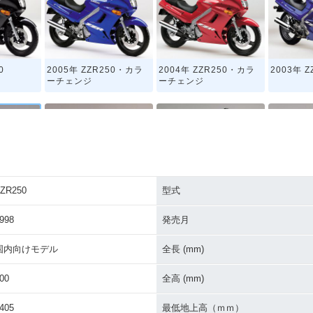
0
2005年 ZZR250・カラ
2004年 ZZR250・カラ
2003年 Z
ーチェンジ
ーチェンジ
ZR250
型式
0
1997年 ZZR250
1996年 ZZR250
1995年 Z
998
発売月
国内向けモデル
全長 (mm)
00
全高 (mm)
405
最低地上高（ｍｍ）