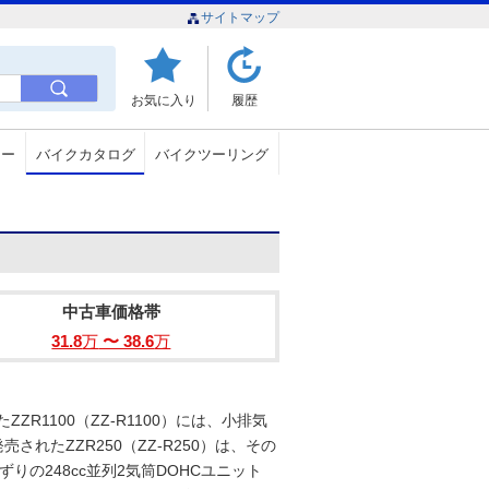
サイトマップ
お気に入り
履歴
ュー
バイクカタログ
バイクツーリング
中古車価格帯
31.8
万
〜 38.6
万
R1100（ZZ-R1100）には、小排気
されたZZR250（ZZ-R250）は、その
りの248cc並列2気筒DOHCユニット