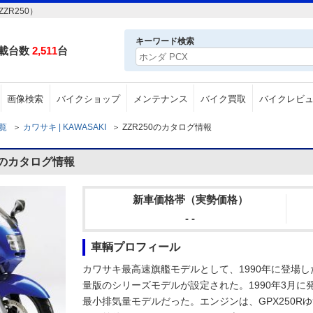
ZR250）
キーワード検索
載台数
2,511
台
画像検索
バイクショップ
メンテナンス
バイク買取
バイクレビ
一覧
＞
カワサキ | KAWASAKI
＞
ZZR250のカタログ情報
50のカタログ情報
新車価格帯（実勢価格）
- -
車輌プロフィール
カワサキ最高速旗艦モデルとして、1990年に登場したZZ
量版のシリーズモデルが設定された。1990年3月に発売
最小排気量モデルだった。エンジンは、GPX250Rゆず