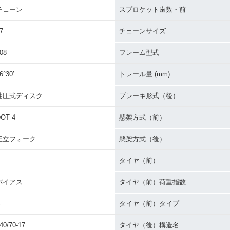
チェーン
スプロケット歯数・前
7
チェーンサイズ
08
フレーム型式
6°30′
トレール量 (mm)
油圧式ディスク
ブレーキ形式（後）
OT 4
懸架方式（前）
正立フォーク
懸架方式（後）
タイヤ（前）
バイアス
タイヤ（前）荷重指数
S
タイヤ（前）タイプ
40/70-17
タイヤ（後）構造名