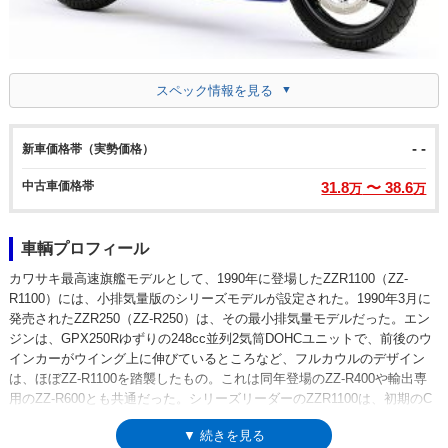
スペック情報を見る
- -
新車価格帯（実勢価格）
中古車価格帯
31.8
〜 38.6
万
万
車輌プロフィール
カワサキ最高速旗艦モデルとして、1990年に登場したZZR1100（ZZ-
R1100）には、小排気量版のシリーズモデルが設定された。1990年3月に
発売されたZZR250（ZZ-R250）は、その最小排気量モデルだった。エン
ジンは、GPX250Rゆずりの248cc並列2気筒DOHCユニットで、前後のウ
インカーがウイング上に伸びているところなど、フルカウルのデザイン
は、ほぼZZ-R1100を踏襲したもの。これは同年登場のZZ-R400や輸出専
用のZZ-R600とも共通だった。シリーズリーダーのZZR1100は、初期のC
型からD型（1993～）へ進化、その後ZZR1200（2002～）、
▼ 続きを見る
ZZR1400（06～）とモデルチェンジを重ねていったが、ZZR250（ZZ-