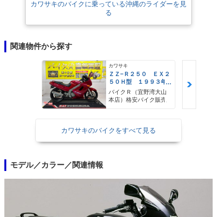
カワサキのバイクに乗っている沖縄のライダーを見
る
関連物件から探す
カワサキ
ＺＺ−Ｒ２５０ ＥＸ２
５０Ｈ型 １９９３年
モデル 社外スクリー
バイクＲ（宜野湾大山
ン ＥＴＣ サブハン
本店）格安バイク販売
ドルバー
カワサキのバイクをすべて見る
モデル／カラー／関連情報