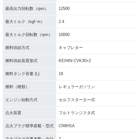
最高出力回転数（rpm）
12500
最大トルク（kgf･m）
2.4
最大トルク回転数（rpm）
10000
燃料供給方式
キャブレター
燃料供給装置形式
KEIHIN CVK30×2
燃料タンク容量 (L)
18
燃料（種類）
レギュラーガソリン
エンジン始動方式
セルフスターター式
点火装置
フルトランジスタ式
点火プラグ標準搭載・型式
CR8HSA
点火プラグ必要本数・合計
2