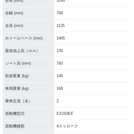
全長 (mm)
2050
全幅 (mm)
700
全高 (mm)
1125
ホイールベース (mm)
1405
1996年 ZZR250
1995年 ZZR250
1994年 ZZR250・
マイナーチェンジ
最低地上高（ｍｍ）
135
シート高 (mm)
760
乾燥重量 (kg)
146
車両重量 (kg)
168
1991年 ZZR250
1993年 ZZR250
1992年 ZZR250
乗車定員（名）
2
原動機型式
EX250EE
原動機種類
4ストローク