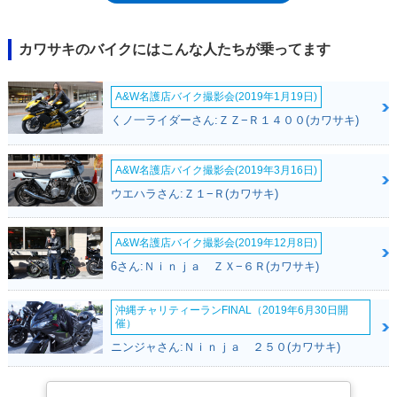
R250）は2007年の最終モデルまで、ZZ-R1100ゆずりのスタイルを変える
ことなく、大きな仕様変更もなく、長いモデルライフを送った。とはい
え、2000年と2001年は、生産が休止されていた。これは排出ガス規制に
カワサキのバイクにはこんな人たちが乗ってます
対応するためのもので、2002年モデルとして復活した際は、カワサキの
排気ガス浄化システムである「KLEEN」を搭載していた。ZZR250のモデ
A&W名護店バイク撮影会(2019年1月19日)
ル末期、2000年代は、国内250ccクラスにおける唯一のフルカウルモデル
として、その火をともし続け、2008年に登場するニンジャ250Rにバトン
くノ一ライダーさん:ＺＺ−Ｒ１４００(カワサキ)
タッチした。なお、本文中でもZZR250とZZ-R250の車名表記を併用して
いるが、カウル上の車名表記をみると、1993年を境に、ZZR250（ハイフ
ンなし）となっている。カワサキからは、2004年モデルのリリース時
A&W名護店バイク撮影会(2019年3月16日)
に、ZZ-RとZZRの混在を、後者に統一するという案内があった（世界的
ウエハラさん:Ｚ１−Ｒ(カワサキ)
な商標登録の統一）。バイクブロスでは、車名表記についてZZR250に統
一した。
A&W名護店バイク撮影会(2019年12月8日)
6さん:Ｎｉｎｊａ ＺＸ−６Ｒ(カワサキ)
沖縄チャリティーランFINAL（2019年6月30日開
催）
ニンジャさん:Ｎｉｎｊａ ２５０(カワサキ)