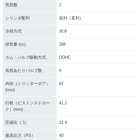
1990年 ZZR250・
気筒数
2
新登場
シリンダ配列
並列（直列）
冷却方式
水冷
排気量 (cc)
248
カム・バルブ駆動方式
DOHC
気筒あたりバルブ数
4
内径（シリンダーボア）
62
(mm)
行程（ピストンストロー
41.2
ク）(mm)
圧縮比（:1）
12.4
最高出力（PS）
40