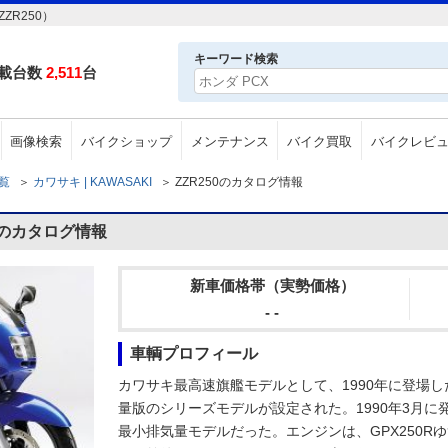
ZR250）
キーワード検索
載台数
2,511
台
画像検索
バイクショップ
メンテナンス
バイク買取
バイクレビ
一覧
＞
カワサキ | KAWASAKI
＞
ZZR250のカタログ情報
50のカタログ情報
新車価格帯（実勢価格）
- -
車輌プロフィール
カワサキ最高速旗艦モデルとして、1990年に登場したZZ
量版のシリーズモデルが設定された。1990年3月に発売
最小排気量モデルだった。エンジンは、GPX250Rゆず