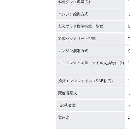
燃料タンク容量 (L)
1
エンジン始動方式
点火プラグ標準搭載・型式
搭載バッテリー・型式
Y
エンジン潤滑方式
エンジンオイル量（オイル交換時） (L)
1
推奨エンジンオイル（SAE粘度）
1
変速機形式
1次減速比
3
変速比
1
1