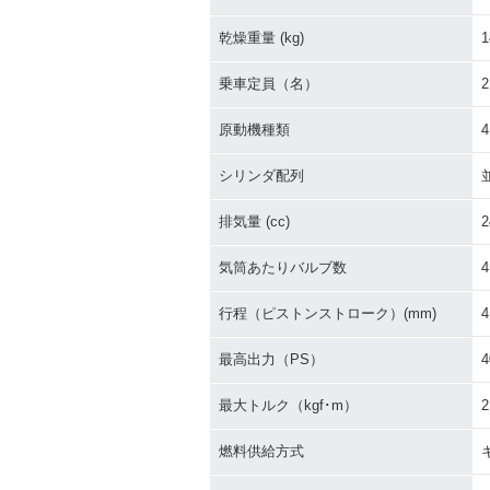
1993年 ZZR250
1992年 ZZR25
乾燥重量 (kg)
1
乗車定員（名）
2
原動機種類
シリンダ配列
排気量 (cc)
2
気筒あたりバルブ数
4
行程（ピストンストローク）(mm)
4
最高出力（PS）
4
最大トルク（kgf･m）
2
燃料供給方式