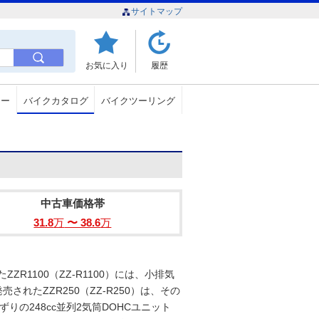
サイトマップ
お気に入り
履歴
ュー
バイクカタログ
バイクツーリング
中古車価格帯
31.8
万
〜 38.6
万
R1100（ZZ-R1100）には、小排気
されたZZR250（ZZ-R250）は、その
りの248cc並列2気筒DOHCユニット