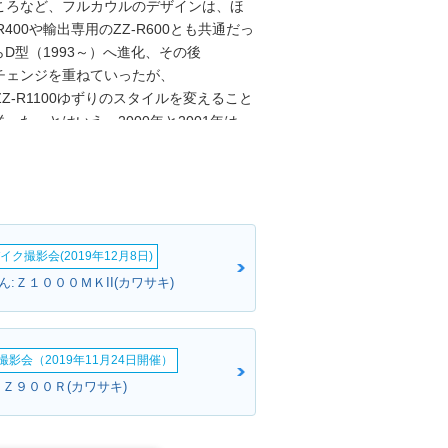
ころなど、フルカウルのデザインは、ほ
R400や輸出専用のZZ-R600とも共通だっ
らD型（1993～）へ進化、その後
モデルチェンジを重ねていったが、
、ZZ-R1100ゆずりのスタイルを変えること
た。とはいえ、2000年と2001年は、
るためのもので、2002年モデルとして
る「KLEEN」を搭載していた。
cクラスにおける唯一のフルカウルモデルとし
ャ250Rにバトンタッチした。なお、本文
ているが、カウル上の車名表記をみると、
イク撮影会(2019年12月8日)
ている。カワサキからは、2004年モデルの
するという案内があった（世界的な商標登
:Ｚ１０００ＭＫII(カワサキ)
R250に統一した。
影会（2019年11月24日開催）
ＰＺ９００Ｒ(カワサキ)