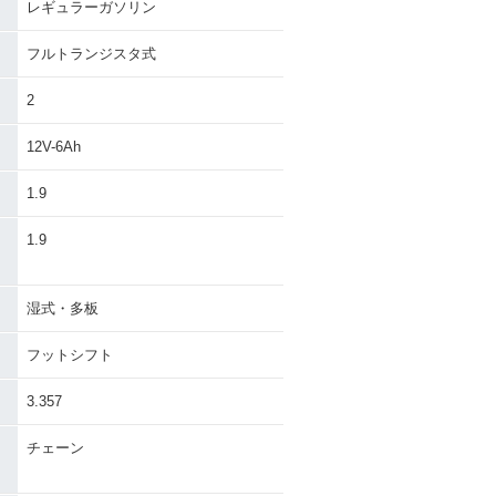
レギュラーガソリン
フルトランジスタ式
2
12V-6Ah
1.9
）
1.9
湿式・多板
フットシフト
3.357
チェーン