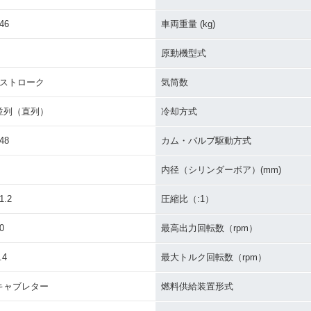
1991年 ZZR250
0
1990年 ZZR250・新登
場
46
車両重量 (kg)
原動機型式
4ストローク
気筒数
並列（直列）
冷却方式
48
カム・バルブ駆動方式
内径（シリンダーボア）(mm)
1.2
圧縮比（:1）
0
最高出力回転数（rpm）
.4
最大トルク回転数（rpm）
キャブレター
燃料供給装置形式