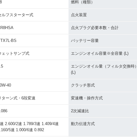
8
燃料（種類）
セルフスターター式
点火装置
CR8HSA
点火プラグ必要本数・合計
TX7L-BS
バッテリー容量
ウェットサンプ式
エンジンオイル容量※全容量 (L)
.5
エンジンオイル量（フィルタ交換時
(L)
0W-40
クラッチ形式
リターン式・6段変速
変速機・操作方式
.086
2次減速比
速 2.600/2速 1.789/3速 1.409/4速
動力伝達方式
.160/5速 1.000/6速 0.892