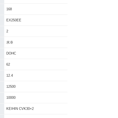
168
EX250EE
2
水冷
DOHC
62
12.4
12500
10000
KEIHIN CVK30×2