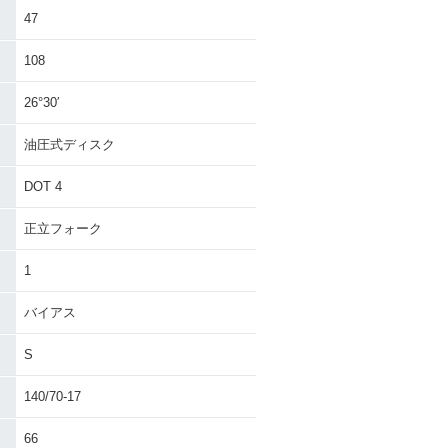
47
108
26°30′
油圧式ディスク
DOT 4
正立フォーク
1
バイアス
S
140/70-17
66