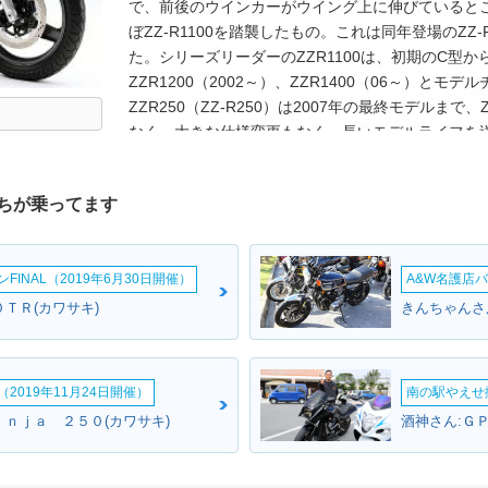
で、前後のウインカーがウイング上に伸びていると
ぼZZ-R1100を踏襲したもの。これは同年登場のZZ-
た。シリーズリーダーのZZR1100は、初期のC型か
ZZR1200（2002～）、ZZR1400（06～）と
ZZR250（ZZ-R250）は2007年の最終モデルまで
なく、大きな仕様変更もなく、長いモデルライフを送っ
生産が休止されていた。これは排出ガス規制に対応す
復活した際は、カワサキの排気ガス浄化システムであ
ちが乗ってます
ZZR250のモデル末期、2000年代は、国内250c
て、その火をともし続け、2008年に登場するニンジ
中でもZZR250とZZ-R250の車名表記を併用し
INAL（2019年6月30日開催）
A&W名護店バ
1993年を境に、ZZR250（ハイフンなし）となっ
リリース時に、ZZ-RとZZRの混在を、後者に統一
ＴＲ(カワサキ)
きんちゃんさん
録の統一）。バイクブロスでは、車名表記についてZZ
2019年11月24日開催）
南の駅やえせ撮
ｉｎｊａ ２５０(カワサキ)
酒神さん:Ｇ