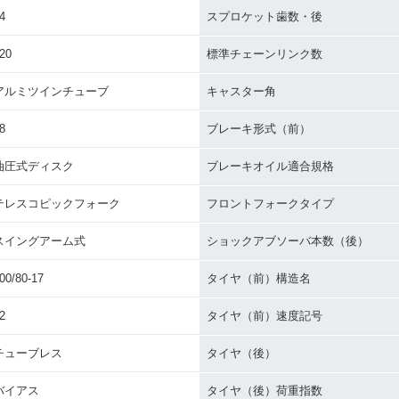
4
スプロケット歯数・後
20
標準チェーンリンク数
アルミツインチューブ
キャスター角
8
ブレーキ形式（前）
油圧式ディスク
ブレーキオイル適合規格
テレスコピックフォーク
フロントフォークタイプ
スイングアーム式
ショックアブソーバ本数（後）
00/80-17
タイヤ（前）構造名
2
タイヤ（前）速度記号
チューブレス
タイヤ（後）
バイアス
タイヤ（後）荷重指数