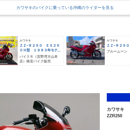
カワサキのバイクに乗っている沖縄のライダーを見る
カワサキ
カワサキ
ＺＺ−Ｒ２５０ ＥＸ２５
ＺＺ−Ｒ２５０
０Ｈ型 １９９３年モデ
ブルームーン
ル 社外スクリーン Ｅ
バイクＲ（宜野湾大山本
ＴＣ サブハンドルバー
店）格安バイク販売
カワサキ
ZZR250