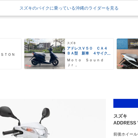
スズキのバイクに乗っている沖縄のライダーを見る
スズキ
０
アドレスＶ５０ ＣＡ４
ＢＡ型 新車 ４サイク
 ＳＴＯＮ
ル インジェクション
Ｍｏｔｏ Ｓｏｕｎｄ
Ｊｒ，
スズキ
ADDRESS 
前後ホイール