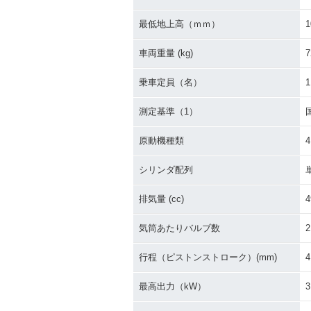
2011年 ADDRESS V5
2011年 ADDR
0・マイナーチェンジ
0・特別・限定
最低地上高（ｍｍ）
1
車両重量 (kg)
7
乗車定員（名）
1
測定基準（1）
2009年 ADDRESS V5
2008年 ADDR
原動機種類
0・追加
0・追加
シリンダ配列
排気量 (cc)
4
気筒あたりバルブ数
2
行程（ピストンストローク）(mm)
4
2006年 ADDRESS V50
2006年 ADDR
G・新登場
0・新登場
最高出力（kW）
3