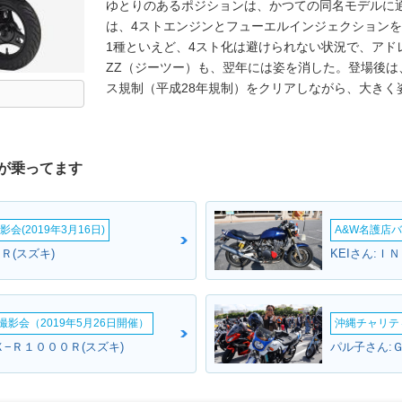
ゆとりのあるポジションは、かつての同名モデルに通
は、4ストエンジンとフューエルインジェクション
1種といえど、4スト化は避けられない状況で、アドレ
ZZ（ジーツー）も、翌年には姿を消した。登場後
ス規制（平成28年規制）をクリアしながら、大きく
が乗ってます
会(2019年3月16日)
A&W名護店バ
Ｒ(スズキ)
KEIさん:Ｉ
影会（2019年5月26日開催）
沖縄チャリティ
−Ｒ１０００Ｒ(スズキ)
パル子さん: