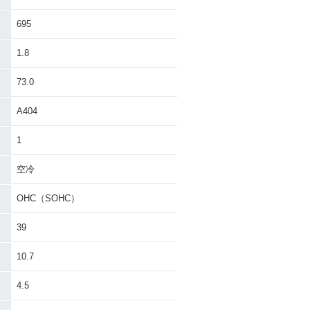
DDRESS V5
2009年 ADDRESS V50
ナーチェンジ
G・カラーチェンジ
695
1.8
73.0
A404
DDRESS V5
2007年 ADDRESS V5
1
ナーチェンジ
0・特別・限定仕様
空冷
OHC（SOHC）
39
10.7
DDRESS V50
4.5