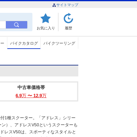
サイトマップ
お気に入り
履歴
ュー
バイクカタログ
バイクツーリング
中古車価格帯
6.9
万
〜 12.9
万
の原付1種スクーター。「アドレス」シリー
ーン）、アドレスV50というスクーターも
アドレスV50は、スポーティなスタイルと