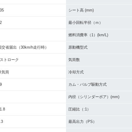
ESS V5
2010年 ADDRESS V5
2010年 ADDRESS V50
2010年 A
仕様
0・特別・限定仕様
G・マイナーチェンジ
0・マイ
05
シート高 (mm)
2
最小回転半径（ｍ）
燃料消費率（1）(km/L)
国交省届出（30km/h走行時）
原動機型式
ESS V5
2008年 ADDRESS V50
2008年 ADDRESS V50
2008年 A
4ストローク
気筒数
限定車・特別・限定仕様
G・追加
0・マイ
単気筒
冷却方式
9
カム・バルブ駆動方式
内径（シリンダーボア）(mm)
1.8
圧縮比（:1）
1997年 ADDRESS V50
1996年 ADDRESS V50
1995年 A
ESS V5
.3
最高出力（PS）