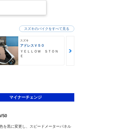
スズキのバイクをすべて見る
スズキ
スズキ
アドレスＶ５０
アドレスＶ５
ＹＥＬＬＯＷ ＳＴＯＮ
ＹＥＬＬＯＷ
Ｅ
Ｅ
マイナーチェンジ
V50
色を黒に変更し、スピードメーターパネル