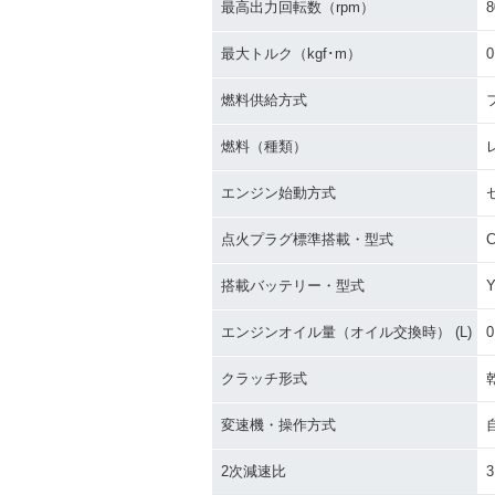
最高出力回転数（rpm）
8
最大トルク（kgf･m）
0
燃料供給方式
燃料（種類）
エンジン始動方式
点火プラグ標準搭載・型式
搭載バッテリー・型式
Y
エンジンオイル量（オイル交換時） (L)
0
クラッチ形式
変速機・操作方式
2次減速比
3