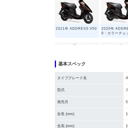
2021年 ADDRESS V50
2020年 ADDR
0・カラーチェ
基本スペック
タイプグレード名
2013年 ADDRESS V5
2013年 ADDR
0・追加
0・カラーチェ
型式
J
発売月
5
全長 (mm)
1
全高 (mm)
1