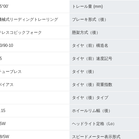
5°00′
トレール量 (mm)
機械式リーディングトレーリング
ブレーキ形式（後）
テレスコピックフォーク
懸架方式（後）
0/90-10
タイヤ（前）構造名
5
タイヤ（前）速度記号
チューブレス
タイヤ（後）
バイアス
タイヤ（後）荷重指数
タイヤ（後）タイプ
.15
ホイールリム幅（後）
35W
ヘッドライト定格（Lo）
8/5W
スピードメーター表示形式