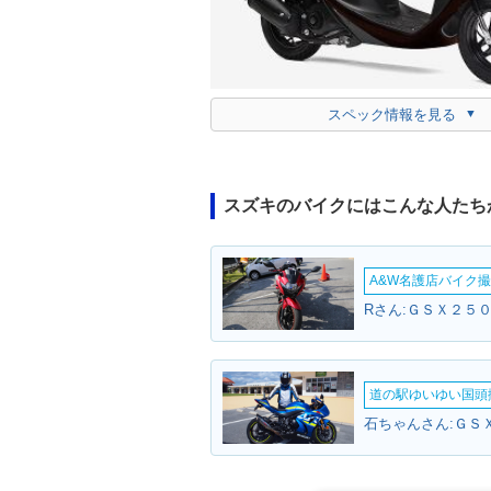
スペック情報を見る
スズキのバイクにはこんな人たち
A&W名護店バイク撮影
Rさん:ＧＳＸ２５０
道の駅ゆいゆい国頭撮
石ちゃんさん:ＧＳＸ