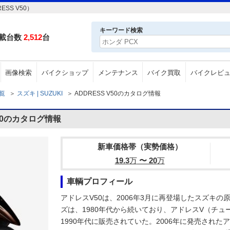
SS V50）
キーワード検索
載台数
2,512
台
画像検索
バイクショップ
メンテナンス
バイク買取
バイクレビ
一覧
＞
スズキ | SUZUKI
＞
ADDRESS V50のカタログ情報
V50のカタログ情報
新車価格帯（実勢価格）
19.3
万
〜 20
万
車輌プロフィール
アドレスV50は、2006年3月に再登場したスズキ
ズは、1980年代から続いており、アドレスV（チュ
1990年代に販売されていた。2006年に発売された