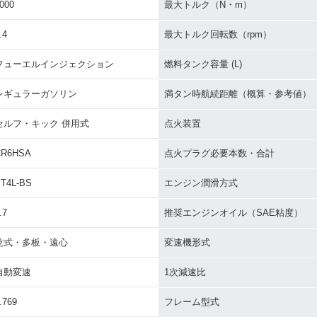
000
最大トルク（N・m）
.4
最大トルク回転数（rpm）
フューエルインジェクション
燃料タンク容量 (L)
レギュラーガソリン
満タン時航続距離（概算・参考値）
セルフ・キック 併用式
点火装置
CR6HSA
点火プラグ必要本数・合計
T4L-BS
エンジン潤滑方式
.7
推奨エンジンオイル（SAE粘度）
乾式・多板・遠心
変速機形式
自動変速
1次減速比
.769
フレーム型式