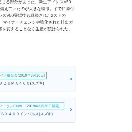
じる部分があった。新生アドレスV50
を備えていたのが大きな特徴。すでに原付
スV50登場後も継続された2ストの
は、マイナーチェンジや強化された排出ガ
姿を変えることなく生産が続けられた。
イク撮影会(2019年3月16日)
ＮＡＺＵＭＡ４００(スズキ)
ーランFINAL（2019年6月30日開催）
ＧＳＸ４００インパルス(スズキ)