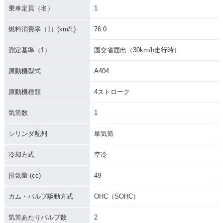
ンジ
様
様
乗車定員（名）
1
燃料消費率（1）(km/L)
76.0
測定基準（1）
国交省届出（30km/h走行時）
原動機型式
A404
2010年 ADDRESS
2010年 ADDRESS
2009年 ADDRESS
V50G・マイナーチ
V50・マイナーチェ
V50G・カラーチェ
原動機種類
4ストローク
ェンジ
ンジ
ンジ
気筒数
1
シリンダ配列
単気筒
冷却方式
空冷
2009年 ADDRESS
2008年 ADDRESS
2008年 ADDRESS
排気量 (cc)
49
V50・追加
V50・追加
V50 限定車・特別・
限定仕様
カム・バルブ駆動方式
OHC（SOHC）
気筒あたりバルブ数
2