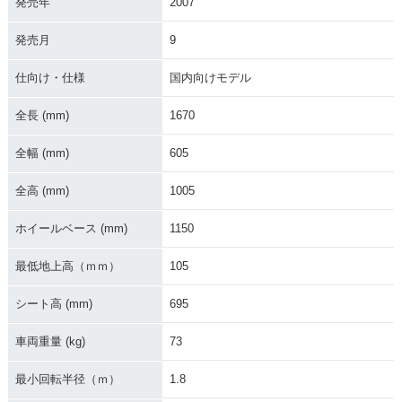
発売年
2007
発売月
9
2013年 ADDRESS
2013年 ADDRESS
2013年 ADDRESS
V50・追加
V50・カラーチェン
V50・特別・限定仕
ジ
様
仕向け・仕様
国内向けモデル
全長 (mm)
1670
全幅 (mm)
605
全高 (mm)
1005
2012年 ADDRESS
2012年 ADDRESS
2011年 ADDRESS
V50・マイナーチェ
V50・特別・限定仕
V50 特別色・特別・
ホイールベース (mm)
1150
ンジ
様
限定仕様
最低地上高（ｍｍ）
105
シート高 (mm)
695
車両重量 (kg)
73
2011年 ADDRESS
2011年 ADDRESS
2010年 ADDRESS
最小回転半径（ｍ）
1.8
V50・マイナーチェ
V50・特別・限定仕
V50・特別・限定仕