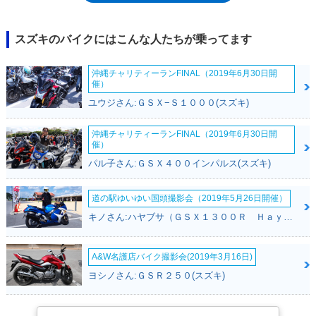
年規制）をクリアしながら、大きく姿を変えることなく生産が続けられ
た。
スズキのバイクにはこんな人たちが乗ってます
沖縄チャリティーランFINAL（2019年6月30日開
催）
ユウジさん:ＧＳＸ−Ｓ１０００(スズキ)
沖縄チャリティーランFINAL（2019年6月30日開
催）
パル子さん:ＧＳＸ４００インパルス(スズキ)
道の駅ゆいゆい国頭撮影会（2019年5月26日開催）
キノさん:ハヤブサ（ＧＳＸ１３００Ｒ Ｈａｙａｂｕｓａ）(スズキ)
A&W名護店バイク撮影会(2019年3月16日)
ヨシノさん:ＧＳＲ２５０(スズキ)