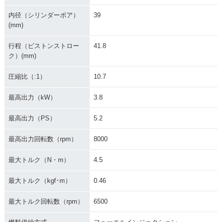
内径（シリンダーボア）
39
(mm)
2008年 ADDRESS
2008年 ADDRESS
2007年 ADDRESS
行程（ピストンストロー
41.8
V50G・追加
V50・マイナーチェ
V50・特別・限定仕
ンジ
様
ク）(mm)
圧縮比（:1）
10.7
最高出力（kW）
3.8
最高出力（PS）
5.2
1997年 ADDRESS
2006年 ADDRESS
2006年 ADDRESS
V50
V50G・新登場
V50・新登場
最高出力回転数（rpm）
8000
最大トルク（N・m）
4.5
最大トルク（kgf･m）
0.46
最大トルク回転数（rpm）
6500
1996年 ADDRESS
1995年 ADDRESS
V50
V50