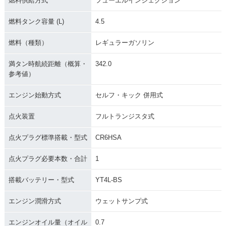
燃料供給方式
フューエルインジェクション
燃料タンク容量 (L)
4.5
燃料（種類）
レギュラーガソリン
満タン時航続距離（概算・
342.0
参考値）
エンジン始動方式
セルフ・キック 併用式
点火装置
フルトランジスタ式
点火プラグ標準搭載・型式
CR6HSA
点火プラグ必要本数・合計
1
搭載バッテリー・型式
YT4L-BS
エンジン潤滑方式
ウェットサンプ式
エンジンオイル量（オイル
0.7