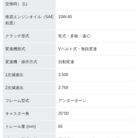
交換時） (L)
推奨エンジンオイル（SAE
10W-40
粘度）
クラッチ形式
乾式・多板・遠心
変速機形式
Vベルト式・無段変速
変速機・操作方式
自動変速
1次減速比
3.500
2次減速比
3.769
フレーム型式
アンダーボーン
キャスター角
25°00′
トレール量 (mm)
65