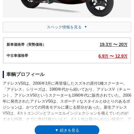
スペック情報を見る
19.3
〜 20
新車価格帯（実勢価格）
万
万
中古車価格帯
6.9
〜 12.9
万
万
車輌プロフィール
アドレスV50は、2006年3月に再登場したスズキの原付1種スクーター。
「アドレス」シリーズは、1980年代から続いており、アドレスV（チュー
ン）、アドレスV50というスクーターも1990年代に販売されていた。2006
年に発売されたアドレスV50は、スポーティなスタイルとゆとりのあるポ
ジションは、かつての同名モデルに通じる部分があった。新生アドレス
V50は、4ストエンジンとフューエルインジェクションを備えていたのが
大きな特徴。すでに原付1種といえど、4スト化は避けられない状況で、ア
ドレスV50登場後も継続された2ストのZZ（ジーツー）も、翌年には姿を
▼ 続きを見る
消した。登場後は、マイナーチェンジや強化された排出ガス規制（平成28