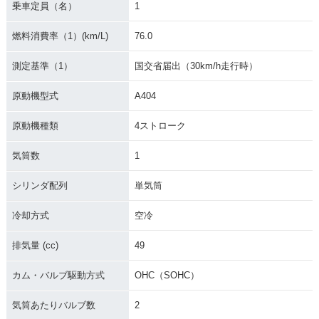
乗車定員（名）
1
燃料消費率（1）(km/L)
76.0
測定基準（1）
国交省届出（30km/h走行時）
原動機型式
A404
2010年 ADDRESS
2010年 ADDRESS
2009年 ADDRESS
V50G・マイナーチ
V50・マイナーチェ
V50G・カラーチェ
原動機種類
4ストローク
ェンジ
ンジ
ンジ
気筒数
1
シリンダ配列
単気筒
冷却方式
空冷
2009年 ADDRESS
2008年 ADDRESS
2008年 ADDRESS
排気量 (cc)
49
V50・追加
V50・追加
V50 限定車・特別・
限定仕様
カム・バルブ駆動方式
OHC（SOHC）
気筒あたりバルブ数
2