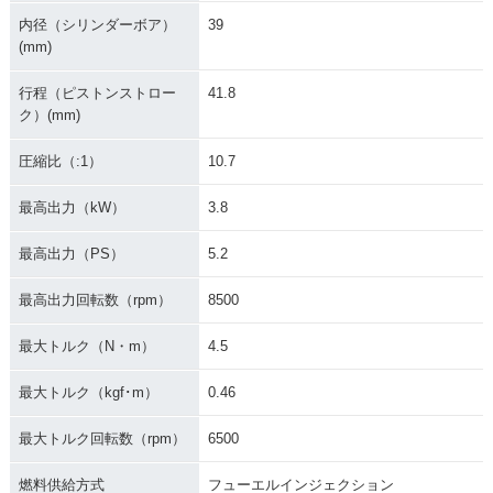
内径（シリンダーボア）
39
(mm)
2008年 ADDRESS
2008年 ADDRESS
2007年 ADDRESS
行程（ピストンストロー
41.8
V50G・追加
V50・マイナーチェ
V50・特別・限定仕
ンジ
様
ク）(mm)
圧縮比（:1）
10.7
最高出力（kW）
3.8
最高出力（PS）
5.2
1997年 ADDRESS
2006年 ADDRESS
2006年 ADDRESS
V50
V50G・新登場
V50・新登場
最高出力回転数（rpm）
8500
最大トルク（N・m）
4.5
最大トルク（kgf･m）
0.46
最大トルク回転数（rpm）
6500
1996年 ADDRESS
1995年 ADDRESS
V50
V50
燃料供給方式
フューエルインジェクション