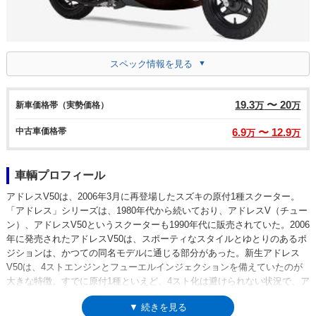
スペック情報を見る
19.3
〜 20
新車価格帯（実勢価格）
万
万
中古車価格帯
6.9
〜 12.9
万
万
車輌プロフィール
アドレスV50は、2006年3月に再登場したスズキの原付1種スクーター。
「アドレス」シリーズは、1980年代から続いており、アドレスV（チュー
ン）、アドレスV50というスクーターも1990年代に販売されていた。2006
年に発売されたアドレスV50は、スポーティなスタイルとゆとりのあるポ
ジションは、かつての同名モデルに通じる部分があった。新生アドレス
V50は、4ストエンジンとフューエルインジェクションを備えていたのが
大きな特徴。すでに原付1種といえど、4スト化は避けられない状況で、ア
ドレスV50登場後も継続された2ストのZZ（ジーツー）も、翌年には姿を
▼ 続きを見る
消した。登場後は、マイナーチェンジや強化された排出ガス規制（平成28