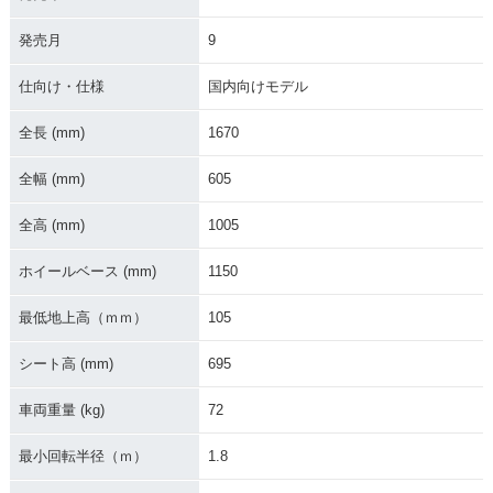
発売月
9
2013年 ADDRESS
2013年 ADDRESS
2013年 ADDRESS
V50・追加
V50・カラーチェン
V50・特別・限定仕
ジ
様
仕向け・仕様
国内向けモデル
全長 (mm)
1670
全幅 (mm)
605
全高 (mm)
1005
2012年 ADDRESS
2012年 ADDRESS
2011年 ADDRESS
V50・マイナーチェ
V50・特別・限定仕
V50 特別色・特別・
ホイールベース (mm)
1150
ンジ
様
限定仕様
最低地上高（ｍｍ）
105
シート高 (mm)
695
車両重量 (kg)
72
2011年 ADDRESS
2011年 ADDRESS
2010年 ADDRESS
最小回転半径（ｍ）
1.8
V50・マイナーチェ
V50・特別・限定仕
V50・特別・限定仕
ンジ
様
様