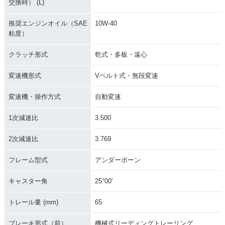
交換時） (L)
推奨エンジンオイル（SAE
10W-40
粘度）
クラッチ形式
乾式・多板・遠心
変速機形式
Vベルト式・無段変速
変速機・操作方式
自動変速
1次減速比
3.500
2次減速比
3.769
フレーム型式
アンダーボーン
キャスター角
25°00′
トレール量 (mm)
65
ブレーキ形式（前）
機械式リーディングトレーリング