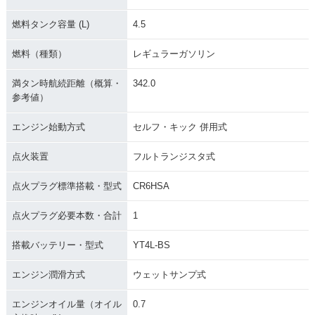
燃料タンク容量 (L)
4.5
燃料（種類）
レギュラーガソリン
満タン時航続距離（概算・
342.0
参考値）
エンジン始動方式
セルフ・キック 併用式
点火装置
フルトランジスタ式
点火プラグ標準搭載・型式
CR6HSA
点火プラグ必要本数・合計
1
搭載バッテリー・型式
YT4L-BS
エンジン潤滑方式
ウェットサンプ式
エンジンオイル量（オイル
0.7