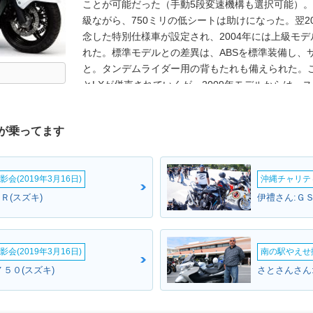
ことが可能だった（手動5段変速機構も選択可能）
級ながら、750ミリの低シートは助けになった。翌2
念した特別仕様車が設定され、2004年には上級モデ
れた。標準モデルとの差異は、ABSを標準装備し、
と。タンデムライダー用の背もたれも備えられた。
とLXが併売されていくが、2009年モデルからは、ス
ンが電動式になる（2005年）、グリップ＆シートヒ
変更は受けたが、基本的な仕様やデザインに変更が
が乗ってます
なお、スカイウェイブ650の名称は、日本国内向け
ン650」として販売された。2010年代になり、日
されるようになったが、その後も「スカイウェイブ」と
会(2019年3月16日)
沖縄チャリティ
了）。
Ｒ(スズキ)
伊禮さん:Ｇ
会(2019年3月16日)
南の駅やえせ撮
５０(スズキ)