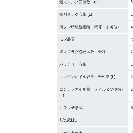
最大トルク回転数（rpm）
5
燃料タンク容量 (L)
1
満タン時航続距離（概算・参考値）
4
点火装置
点火プラグ必要本数・合計
2
バッテリー容量
1
エンジンオイル容量※全容量 (L)
3
エンジンオイル量（フィルタ交換時）
2
(L)
クラッチ形式
1次減速比
1
キャスター角
2