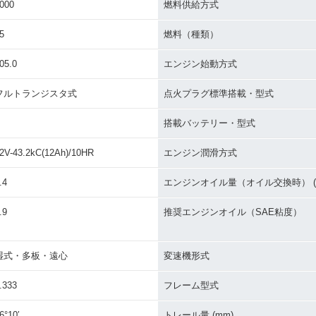
000
燃料供給方式
5
燃料（種類）
05.0
エンジン始動方式
フルトランジスタ式
点火プラグ標準搭載・型式
搭載バッテリー・型式
2V-43.2kC(12Ah)/10HR
エンジン潤滑方式
.4
エンジンオイル量（オイル交換時） (L
.9
推奨エンジンオイル（SAE粘度）
湿式・多板・遠心
変速機形式
.333
フレーム型式
6°10′
トレール量 (mm)