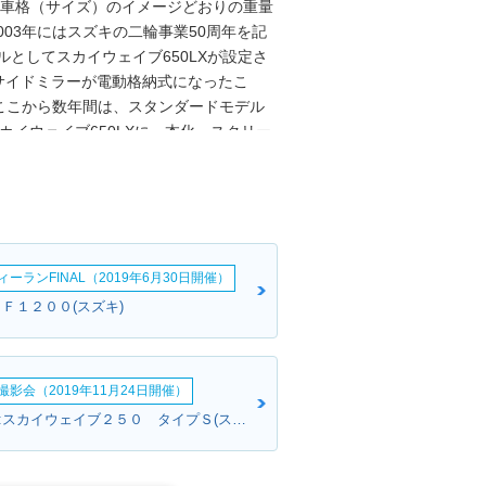
。車格（サイズ）のイメージどおりの重量
003年にはスズキの二輪事業50周年を記
ルとしてスカイウェイブ650LXが設定さ
サイドミラーが電動格納式になったこ
ここから数年間は、スタンダードモデル
カイウェイブ650LXに一本化。スクリー
ーターを標準装備する（2009年）などの
加わることはなく、生産が続けられた。
のものであり、海外市場では、「バーグマ
本国内でも「バーグマン」シリーズが展開
して販売された（2018年 生産終
ーランFINAL（2019年6月30日開催）
ＳＦ１２００(スズキ)
影会（2019年11月24日開催）
さとさんさん:スカイウェイブ２５０ タイプＳ(スズキ)