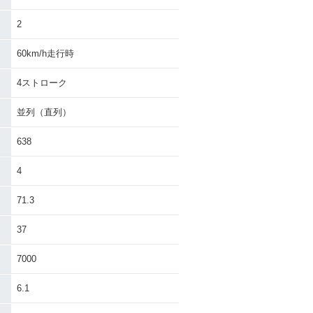
KYWAVE 650
2004年 SKYWAVE 650
・追加
LX・追加
2
60km/h走行時
4ストローク
並列（直列）
638
4
71.3
37
7000
6.1