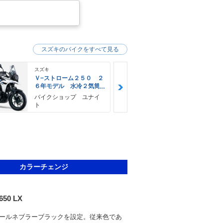
スズキのバイクをすべて見る
スズキ
スズキ
Ｖ−ストローム２５０ ２
Ｖ−ストロー
６年モデル 水冷２気筒
６年モデル 
エンジン ＬＥＤヘッド
エンジン Ｌ
バイクショップ ユナイ
ＹＥＬＬＯＷ
ライト標準装備
ライト標準装
ト
Ｅ
カラーチェンジ
650 LX
ールネブラーブラックを設定。従来色であ