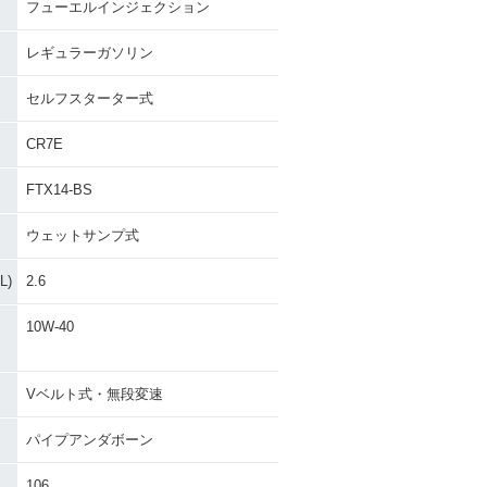
フューエルインジェクション
レギュラーガソリン
セルフスターター式
CR7E
FTX14-BS
ウェットサンプ式
)
2.6
10W-40
Vベルト式・無段変速
パイプアンダボーン
106