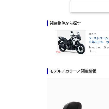
関連物件から探す
スズキ
Ｖ−ストローム
６年モデル 
エンジン Ｌ
Ｍｏｔｏ Ｓ
ライト標準装
Ｊｒ，
モデル／カラー／関連情報