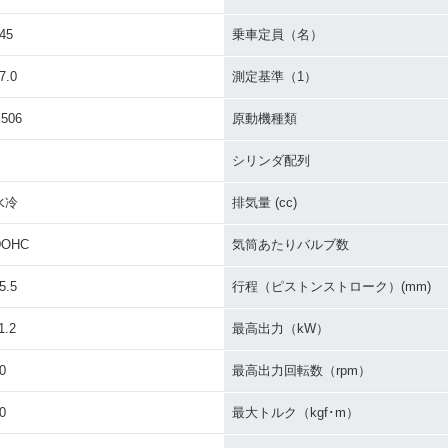
VE 65
2005年 SKYWAVE 650
2005年 SKYWAVE 65
2005年 S
ンジ
LX・マイナーチェンジ
0・マイナーチェンジ
Limited
45
乗車定員（名）
7.0
測定基準（1）
506
原動機種類
シリンダ配列
VE 650
2002年 SKYWAVE 65
BURGMAN650
水冷
排気量 (cc)
・特別・限
0・新登場
DOHC
気筒あたりバルブ数
5.5
行程（ピストンストローク）(mm)
1.2
最高出力（kW）
0
最高出力回転数（rpm）
0
最大トルク（kgf･m）