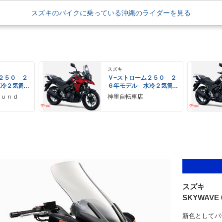
スズキのバイクに乗っている沖縄のライダーを見る
スズキ
２５０ ２
Ｖ−ストローム２５０ ２
水冷２気筒
６年モデル 水冷２気筒
ＥＤヘッド
エンジン ＬＥＤヘッド
ｏｕｎｄ
神里自転車店
備
ライト標準装備
スズキ
SKYWAVE 
新色としてパ