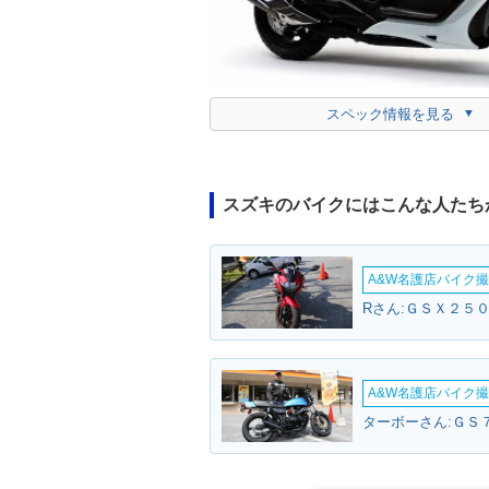
スペック情報を見る
スズキのバイクにはこんな人たち
A&W名護店バイク撮影
Rさん:ＧＳＸ２５０
A&W名護店バイク撮影
ターボーさん:ＧＳ７