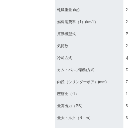
2006年 SKYWAVE 650
2006年 SKYWA
LX・カラーチェンジ
0・カラーチェ
乾燥重量 (kg)
2
燃料消費率（1）(km/L)
2
原動機型式
P
気筒数
2
2004年 SKYWAVE 65
2003年 SKYWA
冷却方式
0・マイナーチェンジ
50周年記念車
定仕様
カム・バルブ駆動方式
内径（シリンダーボア）(mm)
7
圧縮比（:1）
1
最高出力（PS）
5
最大トルク（N・m）
6