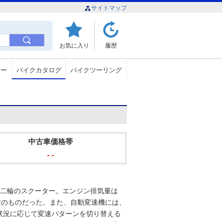
サイトマップ
お気に入り
履歴
ュー
バイクカタログ
バイクツーリング
中古車価格帯
- -
大型二輪のスクーター。エンジン排気量は
最大のものだった。また、自動変速機には、
状況に応じて変速パターンを切り替える