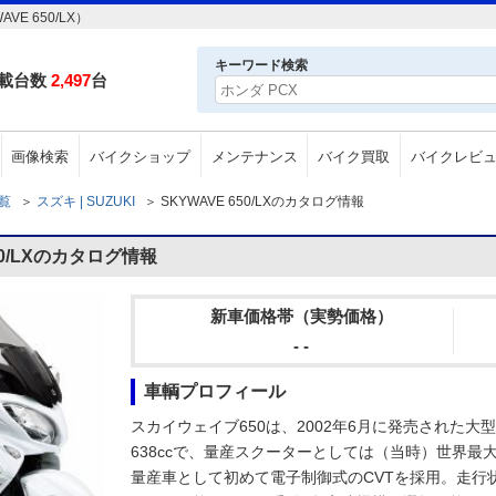
E 650/LX）
キーワード検索
載台数
2,497
台
画像検索
バイクショップ
メンテナンス
バイク買取
バイクレビ
一覧
＞
スズキ | SUZUKI
＞
SKYWAVE 650/LXのカタログ情報
50/LXのカタログ情報
新車価格帯（実勢価格）
- -
車輌プロフィール
スカイウェイブ650は、2002年6月に発売された
638ccで、量産スクーターとしては（当時）世界
量産車として初めて電子制御式のCVTを採用。走行