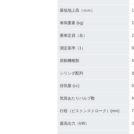
2006年 SKYWAVE 650
2006年 SKYWA
LX・カラーチェンジ
0・カラーチェ
最低地上高（ｍｍ）
1
車両重量 (kg)
2
乗車定員（名）
2
測定基準（1）
2004年 SKYWAVE 65
2003年 SKYWA
原動機種類
0・マイナーチェンジ
50周年記念車
定仕様
シリンダ配列
排気量 (cc)
6
気筒あたりバルブ数
4
行程（ピストンストローク）(mm)
7
最高出力（kW）
3