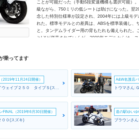
ことが可能だった（手動5段変速機構も選択可能）
級ながら、750ミリの低シートは助けになった。翌2
念した特別仕様車が設定され、2004年には上級モデ
れた。標準モデルとの差異は、ABSを標準装備し、
と。タンデムライダー用の背もたれも備えられた。
とLXが併売されていくが、2009年モデルからは、ス
ンが電動式になる（2005年）、グリップ＆シートヒ
変更は受けたが、基本的な仕様やデザインに変更が
が乗ってます
なお、スカイウェイブ650の名称は、日本国内向け
ン650」として販売された。2010年代になり、日
されるようになったが、その後も「スカイウェイブ」と
2019年11月24日開催）
A&W名護店バ
了）。
さとさんさん:スカイウェイブ２５０ タイプＳ(スズキ)
トウマさん:
INAL（2019年6月30日開催）
道の駅ゆいゆ
００(スズキ)