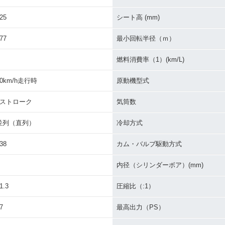
VE 65
2005年 SKYWAVE 650
2005年 SKYWAVE 65
2005年 S
ンジ
LX・マイナーチェンジ
0・マイナーチェンジ
Limited
25
シート高 (mm)
77
最小回転半径（ｍ）
燃料消費率（1）(km/L)
60km/h走行時
原動機型式
VE 650
2002年 SKYWAVE 65
BURGMAN650
4ストローク
気筒数
・特別・限
0・新登場
並列（直列）
冷却方式
38
カム・バルブ駆動方式
内径（シリンダーボア）(mm)
1.3
圧縮比（:1）
7
最高出力（PS）