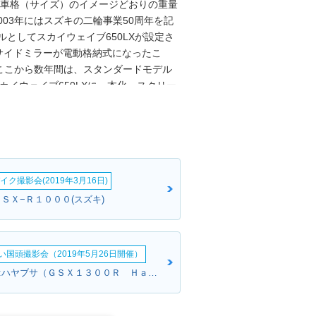
。車格（サイズ）のイメージどおりの重量
003年にはスズキの二輪事業50周年を記
ルとしてスカイウェイブ650LXが設定さ
サイドミラーが電動格納式になったこ
ここから数年間は、スタンダードモデル
カイウェイブ650LXに一本化。スクリー
ーターを標準装備する（2009年）などの
加わることはなく、生産が続けられた。
のものであり、海外市場では、「バーグマ
本国内でも「バーグマン」シリーズが展開
して販売された（2018年 生産終
イク撮影会(2019年3月16日)
ＧＳＸ−Ｒ１０００(スズキ)
い国頭撮影会（2019年5月26日開催）
ブラウンさん:ハヤブサ（ＧＳＸ１３００Ｒ Ｈａｙａｂｕｓａ）(スズキ)