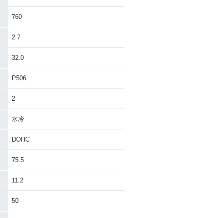
KYWAVE 650
2004年 SKYWAVE 650
・追加
LX・追加
760
2.7
32.0
P506
2
水冷
DOHC
75.5
11.2
50