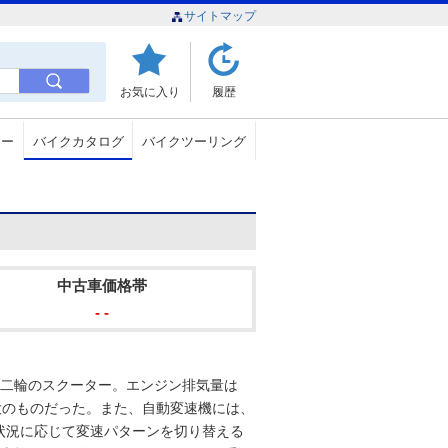
サイトマップ
お気に入り
履歴
ュー
バイクカタログ
バイクツーリング
中古車価格帯
- -
大型二輪のスクーター。エンジン排気量は
最大のものだった。また、自動変速機には、
状況に応じて変速パターンを切り替える