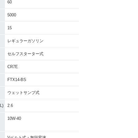
60
5000
15
レギュラーガソリン
セルフスターター式
CR7E
FTX14-BS
ウェットサンプ式
)
2.6
10W-40
Vベルト式・無段変速