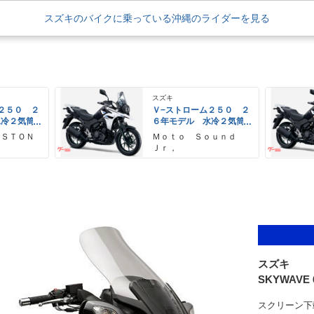
スズキのバイクに乗っている沖縄のライダーを見る
スズキ
２５０ ２
Ｖ−ストローム２５０ ２
水冷２気筒
６年モデル 水冷２気筒
ＥＤヘッド
エンジン ＬＥＤヘッド
 ＳＴＯＮ
Ｍｏｔｏ Ｓｏｕｎｄ
備
ライト標準装備
Ｊｒ，
スズキ
SKYWAVE 
スクリーン下