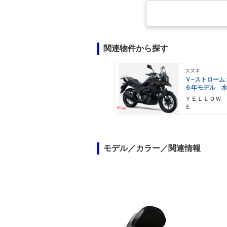
関連物件から探す
スズキ
Ｖ−ストローム
６年モデル 
エンジン Ｌ
ＹＥＬＬＯＷ
ライト標準装
Ｅ
モデル／カラー／関連情報