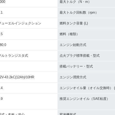
000
最大トルク（N・m）
.1
最大トルク回転数（rpm）
フューエルインジェクション
燃料タンク容量 (L)
.5
燃料（種類）
80.0
エンジン始動方式
フルトランジスタ式
点火プラグ標準搭載・型式
搭載バッテリー・型式
2V-43.2kC(12Ah)/10HR
エンジン潤滑方式
.4
エンジンオイル量（オイル交換時） (L
.9
推奨エンジンオイル（SAE粘度）
湿式・多板・遠心
変速機形式