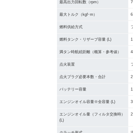
最高出力回転数（rpm）
7
最大トルク（kgf･m）
6
燃料供給方式
燃料タンク・リザーブ容量 (L)
1
満タン時航続距離（概算・参考値）
4
点火装置
点火プラグ必要本数・合計
2
バッテリー容量
1
エンジンオイル容量※全容量 (L)
3
エンジンオイル量（フィルタ交換時）
2
(L)
クラッチ形式