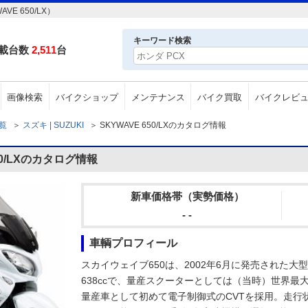
E 650/LX）
キーワード検索
載台数
2,511
台
画像検索
バイクショップ
メンテナンス
バイク買取
バイクレビ
一覧
＞
スズキ | SUZUKI
＞
SKYWAVE 650/LXのカタログ情報
50/LXのカタログ情報
新車価格帯（実勢価格）
- -
車輌プロフィール
スカイウェイブ650は、2002年6月に発売された
638ccで、量産スクーターとしては（当時）世界
量産車として初めて電子制御式のCVTを採用。走行