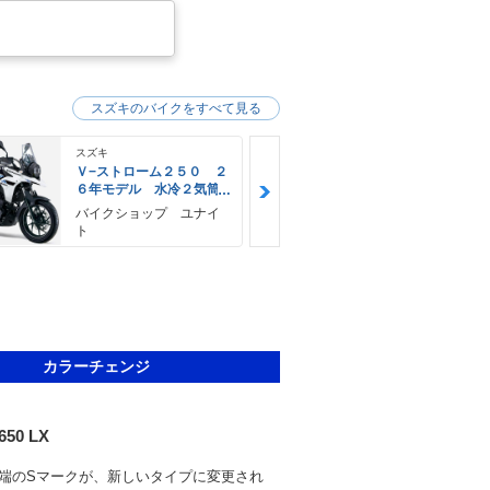
スズキのバイクをすべて見る
スズキ
スズキ
Ｖ−ストローム２５０ ２
Ｖ−ストロー
６年モデル 水冷２気筒
６年モデル 
エンジン ＬＥＤヘッド
エンジン Ｌ
バイクショップ ユナイ
神里自転車店
ライト標準装備
ライト標準装
ト
カラーチェンジ
650 LX
端のSマークが、新しいタイプに変更され