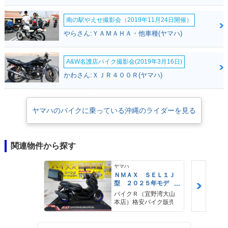
南の駅やえせ撮影会（2019年11月24日開催）
やらさん:ＹＡＭＡＨＡ・他車種(ヤマハ)
A&W名護店バイク撮影会(2019年3月16日)
かわさん:ＸＪＲ４００Ｒ(ヤマハ)
ヤマハのバイクに乗っている沖縄のライダーを見る
関連物件から探す
ヤマハ
ＮＭＡＸ ＳＥＬ１Ｊ
型 ２０２５年モデ
ル ＡＢＳ キーレ
バイクＲ（宜野湾大山
ス リアキャリア リ
本店）格安バイク販売
アＢＯＸ