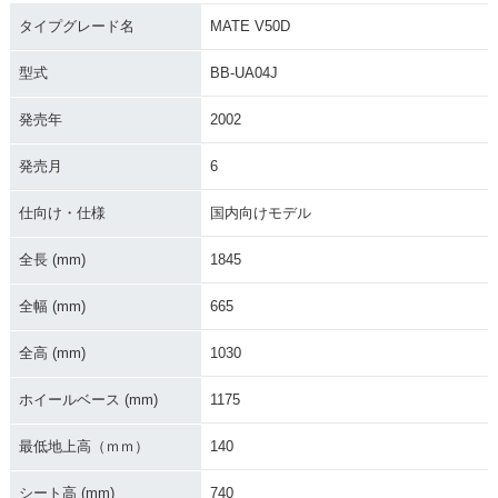
2000年 MATE V50
2000年 MATE V50
2002年 MATE V5
タイプグレード名
MATE V50D
D
0・マイナーチェン
ジ
型式
BB-UA04J
発売年
2002
発売月
6
仕向け・仕様
国内向けモデル
1996年 MATE V50
1996年 MATE V50
1994年 MATE V50
D
D
全長 (mm)
1845
全幅 (mm)
665
全高 (mm)
1030
ホイールベース (mm)
1175
1994年 MATE V50
1993年 MATE V50
1993年 MATE V50
D
最低地上高（ｍｍ）
140
シート高 (mm)
740