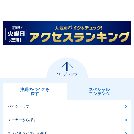
1975年 MATE Delu
1975年 AUTOMATI
1973年 AUTOMATI
xe V50ED セル付
C MATE V50A・マ
C MATE V50AB
き・マイナーチェン
イナーチェンジ
ジ
沖縄のバイクを
スペシャル
1973年 AUTOMATI
1972年 MATE V50E
1972年 MATE V50
探す
コンテンツ
C MATE V50A
D・追加
D・追加
バイクトップ
メーカーから探す
スタイルタイプから探す