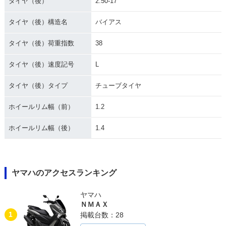
タイヤ（後）
2.50-17
タイヤ（後）構造名
バイアス
1982年 MATE V50
1982年 MATE V50A
1982年 MATE V5
B・新登場
D
0・フルモデルチェ
ンジ
タイヤ（後）荷重指数
38
タイヤ（後）速度記号
L
タイヤ（後）タイプ
チューブタイヤ
ホイールリム幅（前）
1.2
1980年 MATE V50
1980年 MATE V5
1979年 MATE V50
D・追加
0・追加
D・マイナーチェン
ホイールリム幅（後）
1.4
ジ
ヤマハのアクセスランキング
ヤマハ
ＮＭＡＸ
1979年 MATE V5
1979年 MATE Delu
1979年 AUTOMATI
1
掲載台数：28
0・マイナーチェン
xe V50ED セル付
C MATE V50A・マ
ジ
き・マイナーチェン
イナーチェンジ