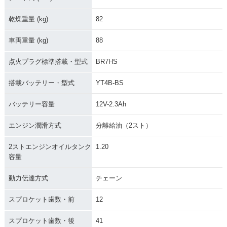
乾燥重量 (kg)
82
車両重量 (kg)
88
1992年 MATE V50S
1992年 MATE V50
1990年 MATE V50
D
D
点火プラグ標準搭載・型式
BR7HS
搭載バッテリー・型式
YT4B-BS
バッテリー容量
12V-2.3Ah
エンジン潤滑方式
分離給油（2スト）
1990年 MATE V50B
1990年 MATE V50
1987年 MATE V50E
D
2ストエンジンオイルタンク
1.20
容量
動力伝達方式
チェーン
スプロケット歯数・前
12
1987年 MATE V50
1987年 MATE V50B
1987年 MATE V50
スプロケット歯数・後
41
D