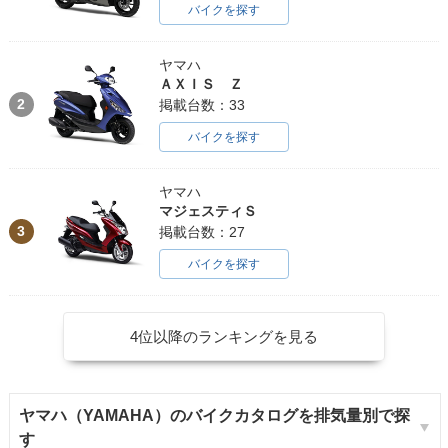
バイクを探す
ジ
ヤマハ
ＡＸＩＳ Ｚ
2
掲載台数：33
バイクを探す
1976年 MATE V50
1976年 MATE V5
1976年 MATE Delu
D・マイナーチェン
0・マイナーチェン
xe V50ED セル付
ヤマハ
ジ
ジ
き・マイナーチェン
マジェスティＳ
ジ
3
掲載台数：27
バイクを探す
4位以降のランキングを見る
1976年 AUTOMATI
1975年 MATE V50
1975年 MATE V5
C MATE V50A・マ
D・マイナーチェン
0・マイナーチェン
イナーチェンジ
ジ
ジ
ヤマハ（YAMAHA）のバイクカタログを排気量別で探
す