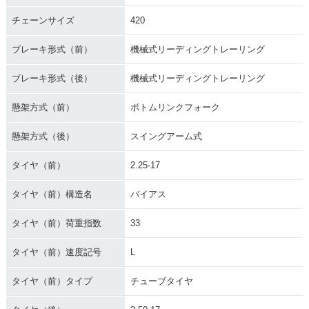
チェーンサイズ
420
ブレーキ形式（前）
機械式リーディングトレーリング
ブレーキ形式（後）
機械式リーディングトレーリング
1985年 MATE V50E
1985年 MATE V50
1985年 MATE V50B
懸架方式（前）
ボトムリンクフォーク
D
D
懸架方式（後）
スイングアーム式
タイヤ（前）
2.25-17
タイヤ（前）構造名
バイアス
1985年 MATE V50
1982年 MATE V50E
1982年 MATE V50
タイヤ（前）荷重指数
33
D
D・フルモデルチェ
ンジ
タイヤ（前）速度記号
L
タイヤ（前）タイプ
チューブタイヤ