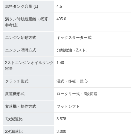
燃料タンク容量 (L)
4.5
1982年 MATE V50
1982年 MATE V50A
1982年 MATE V5
B・新登場
D
0・フルモデルチェ
満タン時航続距離（概算・
405.0
ンジ
参考値）
エンジン始動方式
キックスターター式
エンジン潤滑方式
分離給油（2スト）
2ストエンジンオイルタンク
1.40
容量
1980年 MATE V50
1980年 MATE V5
1979年 MATE V50
D・追加
0・追加
D・マイナーチェン
ジ
クラッチ形式
湿式・多板・遠心
変速機形式
ロータリー式・3段変速
変速機・操作方式
フットシフト
1次減速比
3.578
1979年 MATE V5
1979年 MATE Delu
1979年 AUTOMATI
0・マイナーチェン
xe V50ED セル付
C MATE V50A・マ
2次減速比
3.000
ジ
き・マイナーチェン
イナーチェンジ