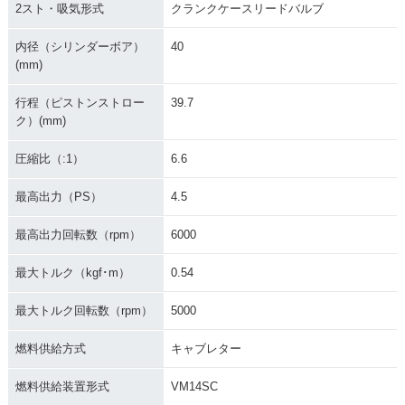
2スト・吸気形式
クランクケースリードバルブ
内径（シリンダーボア）
40
(mm)
行程（ピストンストロー
39.7
ク）(mm)
1985年 MATE V50E
1985年 MATE V50
1985年 MATE V50B
D
D
圧縮比（:1）
6.6
最高出力（PS）
4.5
最高出力回転数（rpm）
6000
最大トルク（kgf･m）
0.54
1985年 MATE V50
1982年 MATE V50E
1982年 MATE V50
D
D・フルモデルチェ
ンジ
最大トルク回転数（rpm）
5000
燃料供給方式
キャブレター
燃料供給装置形式
VM14SC