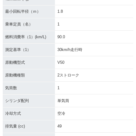
最小回転半径（ｍ）
1.8
乗車定員（名）
1
1992年 MATE V50S
1992年 MATE V50
1990年 MATE V50
D
D
燃料消費率（1）(km/L)
90.0
測定基準（1）
30km/h走行時
原動機型式
V50
原動機種類
2ストローク
1990年 MATE V50B
1990年 MATE V50
1987年 MATE V50E
D
気筒数
1
シリンダ配列
単気筒
冷却方式
空冷
排気量 (cc)
49
1987年 MATE V50
1987年 MATE V50B
1987年 MATE V50
D