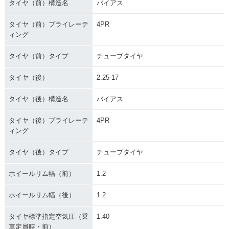
タイヤ（前）構造名
バイアス
タイヤ（前）プライレーテ
4PR
ィング
1975年 MATE Delu
1975年 AUTOMATI
1973年 AUTOMATI
タイヤ（前）タイプ
チューブタイヤ
xe V50ED セル付
C MATE V50A・マ
C MATE V50AB
き・マイナーチェン
イナーチェンジ
ジ
タイヤ（後）
2.25-17
タイヤ（後）構造名
バイアス
タイヤ（後）プライレーテ
4PR
ィング
タイヤ（後）タイプ
チューブタイヤ
1973年 AUTOMATI
1972年 MATE V50E
1972年 MATE V50
C MATE V50A
D・追加
D・追加
ホイールリム幅（前）
1.2
ホイールリム幅（後）
1.2
タイヤ標準指定空気圧（乗
1.40
車定員時・前）