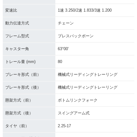
ジ
変速比
1速 3.250/2速 1.833/3速 1.200
動力伝達方式
チェーン
フレーム型式
プレスバックボーン
キャスター角
63°00′
1976年 MATE V50
1976年 MATE V5
1976年 MATE Delu
D・マイナーチェン
0・マイナーチェン
xe V50ED セル付
ジ
ジ
き・マイナーチェン
トレール量 (mm)
80
ジ
ブレーキ形式（前）
機械式リーディングトレーリング
ブレーキ形式（後）
機械式リーディングトレーリング
懸架方式（前）
ボトムリンクフォーク
1976年 AUTOMATI
1975年 MATE V50
1975年 MATE V5
懸架方式（後）
スイングアーム式
C MATE V50A・マ
D・マイナーチェン
0・マイナーチェン
イナーチェンジ
ジ
ジ
タイヤ（前）
2.25-17