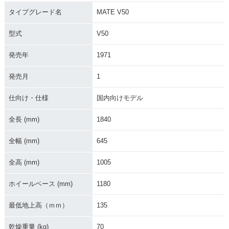
2000年 MATE V50
2000年 MATE V50
2002年 MATE V5
タイプグレード名
MATE V50
D
0・マイナーチェン
ジ
型式
V50
発売年
1971
発売月
1
仕向け・仕様
国内向けモデル
1996年 MATE V50
1996年 MATE V50
1994年 MATE V50
D
D
全長 (mm)
1840
全幅 (mm)
645
全高 (mm)
1005
ホイールベース (mm)
1180
1994年 MATE V50
1993年 MATE V50
1993年 MATE V50
D
最低地上高（ｍｍ）
135
乾燥重量 (kg)
70