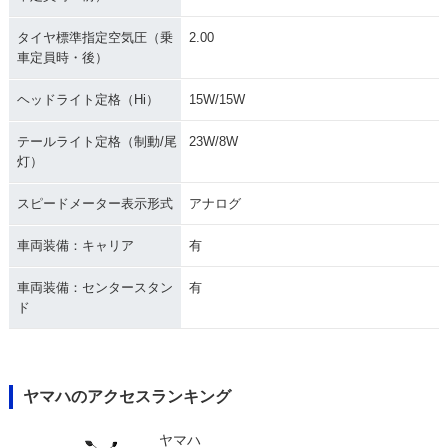
1971年 MATE V50S
1971年 MATE V50
1971年 MATE V50
タイヤ標準指定空気圧（乗
2.00
D
車定員時・後）
ヘッドライト定格（Hi）
15W/15W
テールライト定格（制動/尾
23W/8W
灯）
スピードメーター表示形式
アナログ
車両装備：キャリア
有
車両装備：センタースタン
有
ド
ヤマハのアクセスランキング
ヤマハ