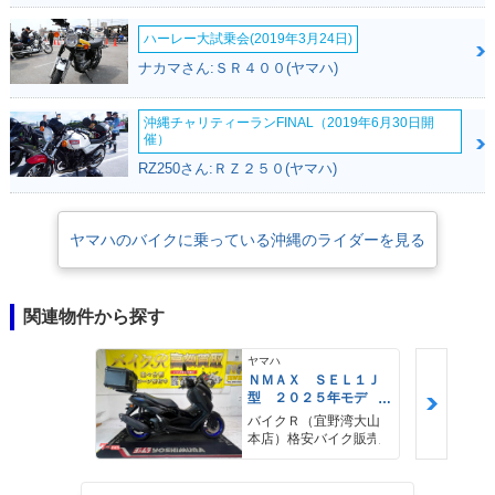
ハーレー大試乗会(2019年3月24日)
ナカマさん:ＳＲ４００(ヤマハ)
沖縄チャリティーランFINAL（2019年6月30日開
催）
RZ250さん:ＲＺ２５０(ヤマハ)
ヤマハのバイクに乗っている沖縄のライダーを見る
関連物件から探す
ヤマハ
ＮＭＡＸ ＳＥＬ１Ｊ
型 ２０２５年モデ
ル ＡＢＳ キーレ
バイクＲ（宜野湾大山
ス リアキャリア リ
本店）格安バイク販売
アＢＯＸ