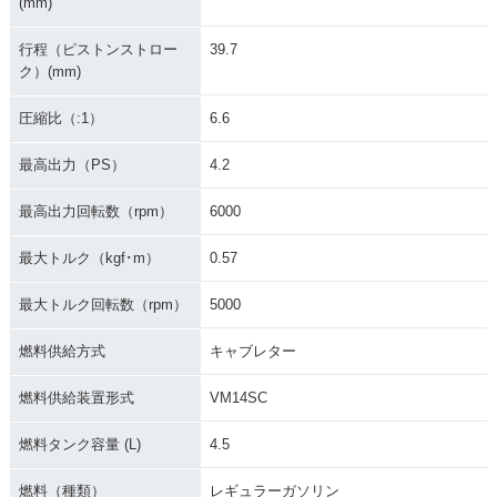
(mm)
1987年 MATE V50
1987年 MATE V50B
1987年 MATE V50
行程（ピストンストロー
39.7
D
ク）(mm)
圧縮比（:1）
6.6
最高出力（PS）
4.2
最高出力回転数（rpm）
6000
1985年 MATE V50E
1985年 MATE V50
1985年 MATE V50B
D
D
最大トルク（kgf･m）
0.57
最大トルク回転数（rpm）
5000
燃料供給方式
キャブレター
燃料供給装置形式
VM14SC
1985年 MATE V50
1982年 MATE V50E
1982年 MATE V50
D
D・フルモデルチェ
ンジ
燃料タンク容量 (L)
4.5
燃料（種類）
レギュラーガソリン