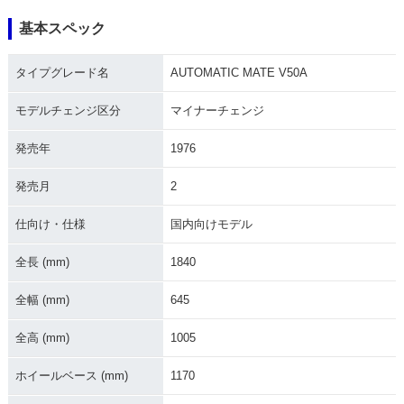
基本スペック
2000年 MATE V50
2000年 MATE V50
2002年 MATE V5
タイプグレード名
AUTOMATIC MATE V50A
D
0・マイナーチェン
ジ
モデルチェンジ区分
マイナーチェンジ
発売年
1976
発売月
2
仕向け・仕様
国内向けモデル
1996年 MATE V50
1996年 MATE V50
1994年 MATE V50
D
D
全長 (mm)
1840
全幅 (mm)
645
全高 (mm)
1005
ホイールベース (mm)
1170
1994年 MATE V50
1993年 MATE V50
1993年 MATE V50
D