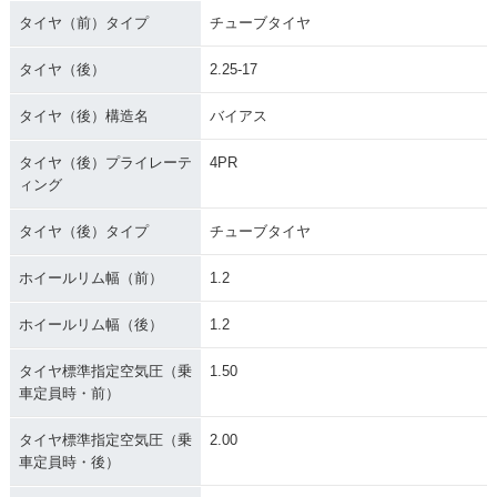
イナーチェンジ
ジ
ジ
タイヤ（前）タイプ
チューブタイヤ
タイヤ（後）
2.25-17
タイヤ（後）構造名
バイアス
タイヤ（後）プライレーテ
4PR
1975年 MATE Delu
1975年 AUTOMATI
1973年 AUTOMATI
ィング
xe V50ED セル付
C MATE V50A・マ
C MATE V50AB
き・マイナーチェン
イナーチェンジ
ジ
タイヤ（後）タイプ
チューブタイヤ
ホイールリム幅（前）
1.2
ホイールリム幅（後）
1.2
タイヤ標準指定空気圧（乗
1.50
車定員時・前）
1973年 AUTOMATI
1972年 MATE V50E
1972年 MATE V50
C MATE V50A
D・追加
D・追加
タイヤ標準指定空気圧（乗
2.00
車定員時・後）