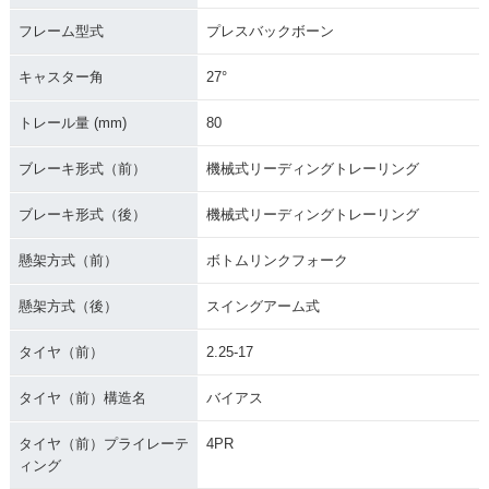
1979年 MATE V5
1979年 MATE Delu
1979年 AUTOMATI
フレーム型式
プレスバックボーン
0・マイナーチェン
xe V50ED セル付
C MATE V50A・マ
ジ
き・マイナーチェン
イナーチェンジ
キャスター角
27°
ジ
トレール量 (mm)
80
ブレーキ形式（前）
機械式リーディングトレーリング
ブレーキ形式（後）
機械式リーディングトレーリング
1976年 MATE V50
1976年 MATE V5
1976年 MATE Delu
懸架方式（前）
ボトムリンクフォーク
D・マイナーチェン
0・マイナーチェン
xe V50ED セル付
ジ
ジ
き・マイナーチェン
ジ
懸架方式（後）
スイングアーム式
タイヤ（前）
2.25-17
タイヤ（前）構造名
バイアス
タイヤ（前）プライレーテ
4PR
1976年 AUTOMATI
1975年 MATE V50
1975年 MATE V5
ィング
C MATE V50A・マ
D・マイナーチェン
0・マイナーチェン