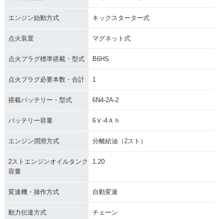
エンジン始動方式
キックスターター式
点火装置
マグネット式
1982年 MATE V50
1982年 MATE V50A
1982年 MATE V5
B・新登場
D
0・フルモデルチェ
点火プラグ標準搭載・型式
B6HS
ンジ
点火プラグ必要本数・合計
1
搭載バッテリー・型式
6N4-2A-2
バッテリー容量
6Ｖ-4Ａｈ
1980年 MATE V50
1980年 MATE V5
1979年 MATE V50
エンジン潤滑方式
分離給油（2スト）
D・追加
0・追加
D・マイナーチェン
ジ
2ストエンジンオイルタンク
1.20
容量
変速機・操作方式
自動変速
動力伝達方式
チェーン