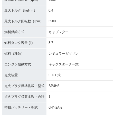
最大トルク（kgf･m）
0.4
最大トルク回転数（rpm）
3500
燃料供給方式
キャブレター
燃料タンク容量 (L)
3.7
燃料（種類）
レギュラーガソリン
エンジン始動方式
キックスターター式
点火装置
C.D.I.式
点火プラグ標準搭載・型式
BP4HS
点火プラグ必要本数・合計
1
搭載バッテリー・型式
6N4-2A-2