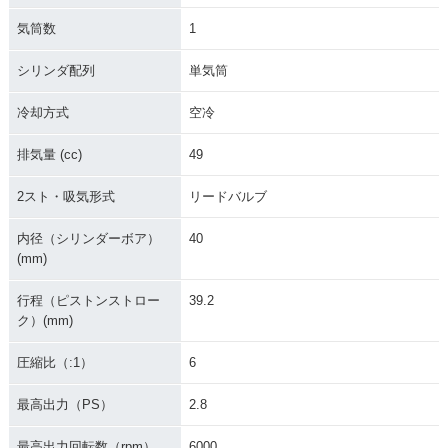
気筒数
1
シリンダ配列
単気筒
冷却方式
空冷
排気量 (cc)
49
2スト・吸気形式
リードバルブ
内径（シリンダーボア）
40
(mm)
行程（ピストンストロー
39.2
ク）(mm)
圧縮比（:1）
6
最高出力（PS）
2.8
最高出力回転数（rpm）
6000