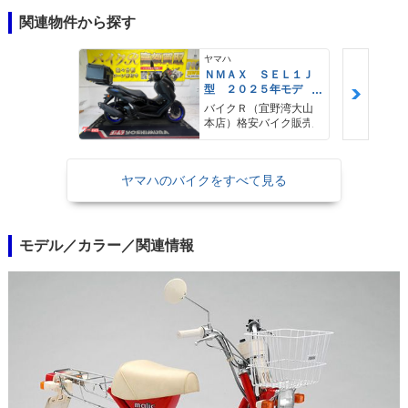
関連物件から探す
ヤマハ
ＮＭＡＸ ＳＥＬ１Ｊ
型 ２０２５年モデ
ル ＡＢＳ キーレ
バイクＲ（宜野湾大山
ス リアキャリア リ
本店）格安バイク販売
アＢＯＸ
ヤマハのバイクをすべて見る
モデル／カラー／関連情報