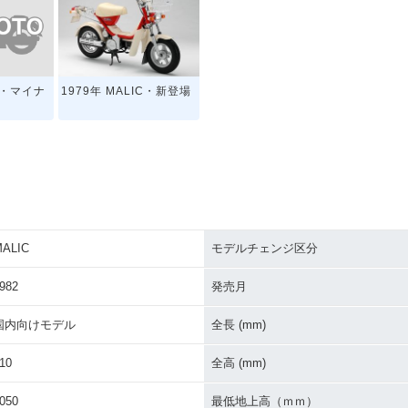
IC・マイナ
1979年 MALIC・新登場
ALIC
モデルチェンジ区分
982
発売月
国内向けモデル
全長 (mm)
10
全高 (mm)
050
最低地上高（ｍｍ）