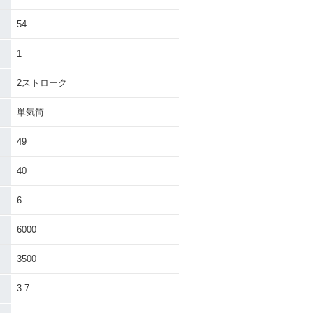
54
1
2ストローク
単気筒
49
40
6
6000
3500
3.7