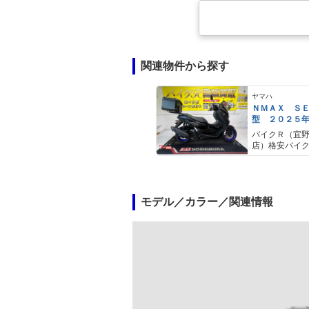
関連物件から探す
ヤマハ
ＮＭＡＸ Ｓ
型 ２０２５
ＡＢＳ キー
バイクＲ（宜
キャリア リ
店）格安バイ
モデル／カラー／関連情報