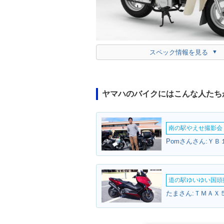
スペック情報を見る
ヤマハのバイクにはこんな人たち
南の駅やえせ撮影会（
Pomさんさん:ＹＢ
道の駅ゆいゆい国頭撮
たまさん:ＴＭＡＸ５