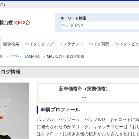
IC）
キーワード検索
載台数
2,512
台
画像検索
バイクショップ
メンテナンス
バイク買取
バイクレビ
一覧
＞
ヤマハ | YAMAHA
＞
MALICのカタログ情報
タログ情報
新車価格帯（実勢価格）
- -
車輌プロフィール
パッソル、パッソーラ、パッソルD、キャロットに続
に発売されたのがマリック。キャッチコピーは「お
はキャロットに続き女優の桃井かおりさんを起用し