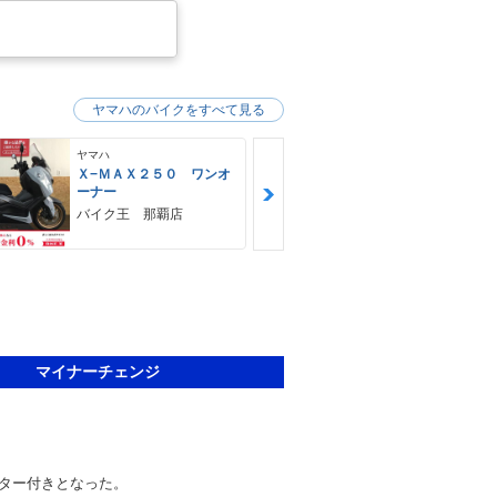
ヤマハのバイクをすべて見る
ヤマハ
ヤマハ
Ｘ−ＭＡＸ２５０ ワンオ
ＭＴ−０３（
ーナー
ＨＵＢＷＡＹ
バイク王 那覇店
マイナーチェンジ
ター付きとなった。