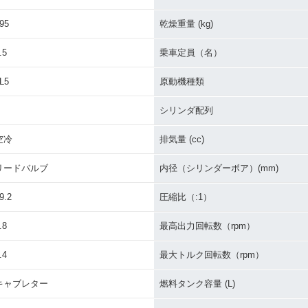
95
乾燥重量 (kg)
.5
乗車定員（名）
L5
原動機種類
シリンダ配列
空冷
排気量 (cc)
リードバルブ
内径（シリンダーボア）(mm)
9.2
圧縮比（:1）
.8
最高出力回転数（rpm）
.4
最大トルク回転数（rpm）
キャブレター
燃料タンク容量 (L)