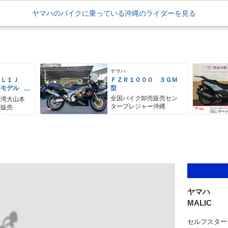
ヤマハのバイクに乗っている沖縄のライダーを見る
ヤマハ
ＥＬ１Ｊ
ＦＺＲ１０００ ３ＧＭ
年モデル
型
レス リア
全国バイク卸売販売セン
野湾大山本
アＢＯＸ
タープレジャー沖縄
ク販売
ヤマハ
MALIC
セルフスター