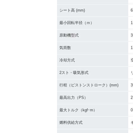
シート高 (mm)
6
最小回転半径（ｍ）
1
原動機型式
3
気筒数
1
冷却方式
2スト・吸気形式
行程（ピストンストローク）(mm)
3
最高出力（PS）
2
最大トルク（kgf･m）
0
燃料供給方式