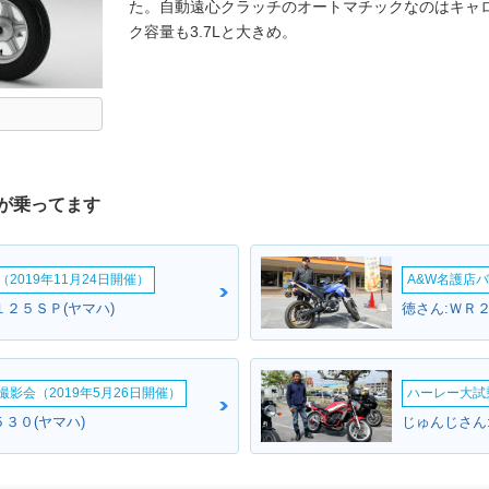
た。自動遠心クラッチのオートマチックなのはキャ
ク容量も3.7Lと大きめ。
が乗ってます
2019年11月24日開催）
A&W名護店バ
１２５ＳＰ(ヤマハ)
徳さん:ＷＲ２
影会（2019年5月26日開催）
ハーレー大試乗
３０(ヤマハ)
じゅんじさん