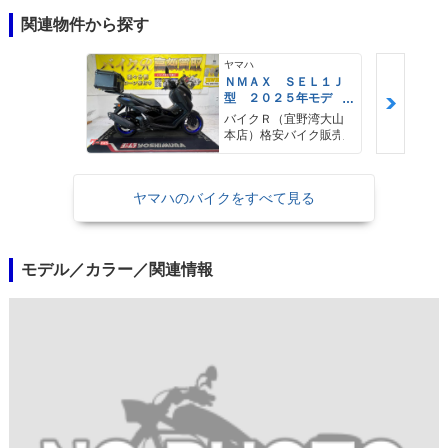
関連物件から探す
ヤマハ
ＮＭＡＸ ＳＥＬ１Ｊ
型 ２０２５年モデ
ル ＡＢＳ キーレ
バイクＲ（宜野湾大山
ス リアキャリア リ
本店）格安バイク販売
アＢＯＸ
ヤマハのバイクをすべて見る
モデル／カラー／関連情報