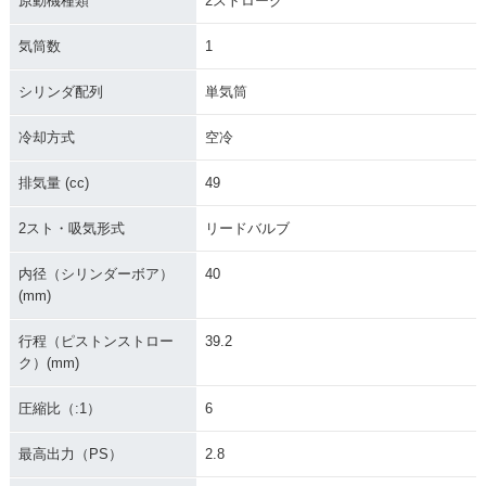
原動機種類
2ストローク
気筒数
1
シリンダ配列
単気筒
冷却方式
空冷
排気量 (cc)
49
2スト・吸気形式
リードバルブ
内径（シリンダーボア）
40
(mm)
行程（ピストンストロー
39.2
ク）(mm)
圧縮比（:1）
6
最高出力（PS）
2.8