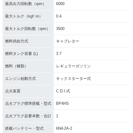
最高出力回転数（rpm）
6000
最大トルク（kgf･m）
0.4
最大トルク回転数（rpm）
3500
燃料供給方式
キャブレター
燃料タンク容量 (L)
3.7
燃料（種類）
レギュラーガソリン
エンジン始動方式
キックスターター式
点火装置
C.D.I.式
点火プラグ標準搭載・型式
BP4HS
点火プラグ必要本数・合計
1
搭載バッテリー・型式
6N4-2A-2