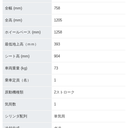
全幅 (mm)
758
全高 (mm)
1205
ホイールベース (mm)
1258
2018年 YZ85・カラ
2017年 YZ85・カラ
2016年 YZ85・カラ
ーチェンジ
ーチェンジ
ーチェンジ
最低地上高（ｍｍ）
393
シート高 (mm)
904
車両重量 (kg)
73
乗車定員（名）
1
2013年 YZ85
2015年 YZ85・マイ
2014年 YZ85・カラ
ナーチェンジ
ーチェンジ
原動機種類
2ストローク
気筒数
1
シリンダ配列
単気筒