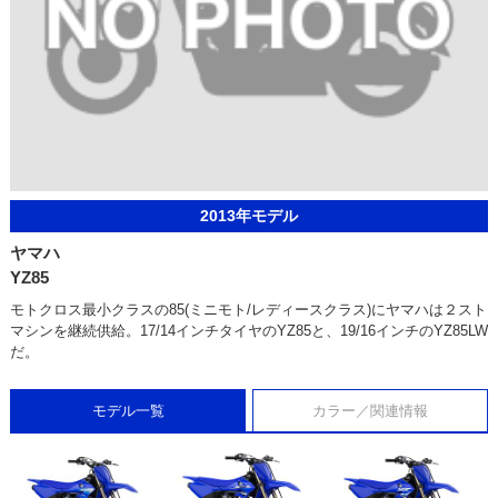
2013年モデル
ヤマハ
YZ85
モトクロス最小クラスの85(ミニモト/レディースクラス)にヤマハは２スト
マシンを継続供給。17/14インチタイヤのYZ85と、19/16インチのYZ85LW
だ。
モデル一覧
カラー／関連情報