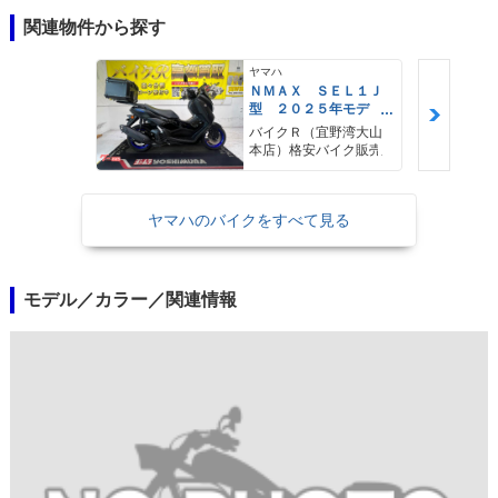
関連物件から探す
ヤマハ
ＮＭＡＸ ＳＥＬ１Ｊ
型 ２０２５年モデ
ル ＡＢＳ キーレ
バイクＲ（宜野湾大山
ス リアキャリア リ
本店）格安バイク販売
アＢＯＸ
ヤマハのバイクをすべて見る
モデル／カラー／関連情報