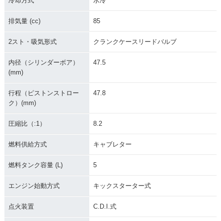
冷却方式
水冷
2012年 YZ85
2013年 YZ85・カラ
2012年 YZ85・カラ
ーチェンジ
ーチェンジ
排気量 (cc)
85
2スト・吸気形式
クランクケースリードバルブ
内径（シリンダーボア）
47.5
(mm)
2011年 YZ85・カラ
2010年 YZ85・カラ
2009年 YZ85・カラ
行程（ピストンストロー
47.8
ーチェンジ
ーチェンジ
ーチェンジ
ク）(mm)
圧縮比（:1）
8.2
燃料供給方式
キャブレター
燃料タンク容量 (L)
5
2008年 YZ85・カラ
2007年 YZ85・カラ
2006年 YZ85・マイ
ーチェンジ
ーチェンジ
ナーチェンジ
エンジン始動方式
キックスターター式
点火装置
C.D.I.式