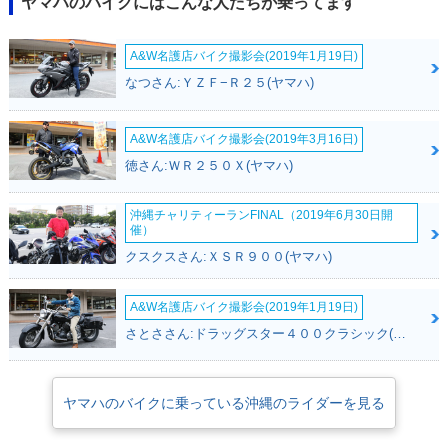
ヤマハのバイクにはこんな人たちが乗ってます
A&W名護店バイク撮影会(2019年1月19日)
なつさん:ＹＺＦ−Ｒ２５(ヤマハ)
A&W名護店バイク撮影会(2019年3月16日)
徳さん:ＷＲ２５０Ｘ(ヤマハ)
沖縄チャリティーランFINAL（2019年6月30日開
催）
クスクスさん:ＸＳＲ９００(ヤマハ)
A&W名護店バイク撮影会(2019年1月19日)
さとささん:ドラッグスター４００クラシック(ヤマハ)
ヤマハのバイクに乗っている沖縄のライダーを見る