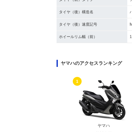
タイヤ（後）構造名
タイヤ（後）速度記号
ホイールリム幅（前）
1
ヤマハのアクセスランキング
1
ヤマハ