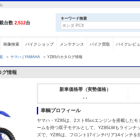
5）
キーワード検索
載台数
2,512
台
画像検索
バイクショップ
メンテナンス
バイク買取
バイクレビ
一覧
＞
ヤマハ | YAMAHA
＞
YZ85のカタログ情報
ログ情報
新車価格帯（実勢価格）
- -
車輌プロフィール
ヤマハ・YZ85は、2スト85ccエンジンを搭載し
ームを持つ双子モデルとして、YZ85LWもライン
ズで、YZ85は、フロント17インチ/リア14インチを