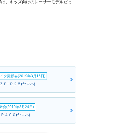
85は、キッズ向けのレーサーモデルだっ
イク撮影会(2019年3月16日)
ＺＦ−Ｒ２５(ヤマハ)
会(2019年3月24日)
Ｒ４００(ヤマハ)