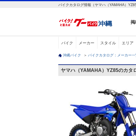
バイクカタログ情報（ヤマハ（YAMAHA）YZ8
掲
バイク
メーカー
スタイル
エリア
沖縄バイク
＞
バイクカタログ：メーカー
ヤマハ（YAMAHA）YZ85のカタ