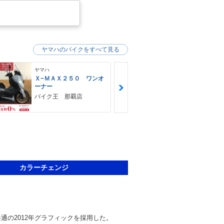
ヤマハのバイクをすべて見る
ヤマハ
ヤマハ
Ｘ−ＭＡＸ２５０ ワンオ
ＭＴ−０３（
ーナー
ＨＵＢＷＡＹ
バイク王 那覇店
カラーチェンジ
共通の2012年グラフィックを採用した。