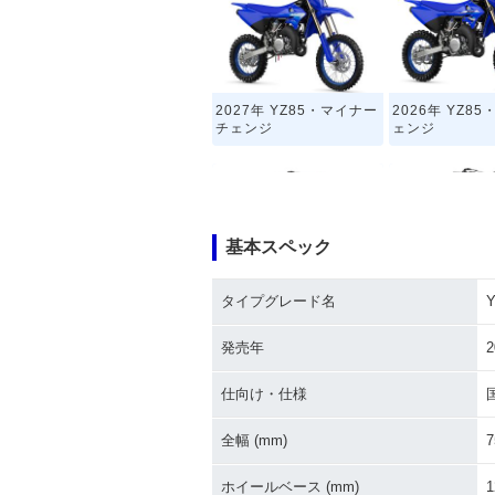
2027年 YZ85・マイナー
2026年 YZ8
チェンジ
ェンジ
基本スペック
タイプグレード名
Y
2021年 YZ85・カラーチ
2020年 YZ8
ェンジ
ェンジ
発売年
2
仕向け・仕様
全幅 (mm)
7
ホイールベース (mm)
1