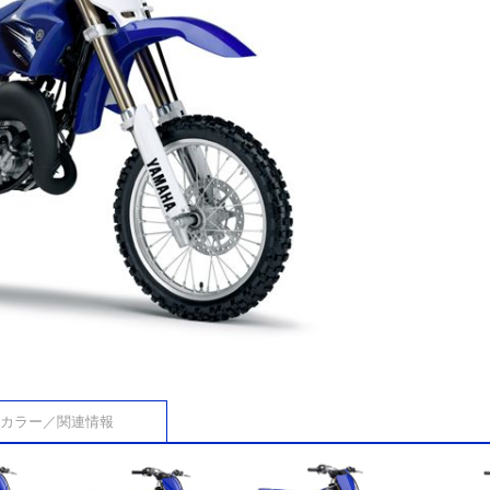
カラー／関連情報