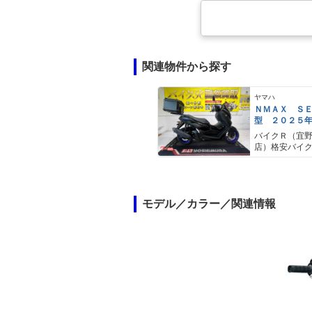
関連物件から探す
ヤマハ
ＮＭＡＸ Ｓ
型 ２０２５
ＡＢＳ キー
バイクＲ（宜
キャリア リ
店）格安バイ
モデル／カラー／関連情報