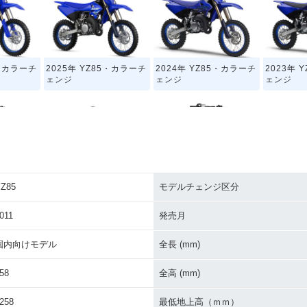
5・カラーチ
2025年 YZ85・カラーチ
2024年 YZ85・カラーチ
2023年 
ェンジ
ェンジ
ェンジ
Z85
モデルチェンジ区分
5・カラーチ
2019年 YZ85・マイナー
2018年 YZ85・カラーチ
2017年 
チェンジ
ェンジ
ェンジ
011
発売月
国内向けモデル
全長 (mm)
58
全高 (mm)
258
最低地上高（ｍｍ）