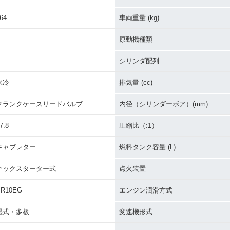
2013年 YZ85
2012年 Y
5・カラーチ
2013年 YZ85・カラーチ
ェンジ
64
車両重量 (kg)
原動機種類
シリンダ配列
水冷
排気量 (cc)
5・カラーチ
2009年 YZ85・カラーチ
2008年 YZ85・カラーチ
2007年 
クランクケースリードバルブ
内径（シリンダーボア）(mm)
ェンジ
ェンジ
ェンジ
7.8
圧縮比（:1）
キャブレター
燃料タンク容量 (L)
キックスターター式
点火装置
BR10EG
エンジン潤滑方式
湿式・多板
変速機形式