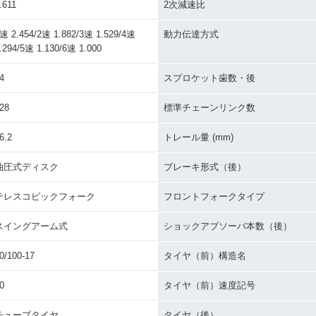
.611
2次減速比
速 2.454/2速 1.882/3速 1.529/4速
動力伝達方式
.294/5速 1.130/6速 1.000
4
スプロケット歯数・後
28
標準チェーンリンク数
6.2
トレール量 (mm)
油圧式ディスク
ブレーキ形式（後）
テレスコピックフォーク
フロントフォークタイプ
スイングアーム式
ショックアブソーバ本数（後）
0/100-17
タイヤ（前）構造名
0
タイヤ（前）速度記号
チューブタイヤ
タイヤ（後）