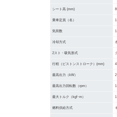
2015年 YZ85・マイナー
2014年 YZ8
チェンジ
ェンジ
シート高 (mm)
8
乗車定員（名）
1
気筒数
1
冷却方式
2011年 YZ85・カラーチ
2010年 YZ8
2スト・吸気形式
ェンジ
ェンジ
行程（ピストンストローク）(mm)
4
最高出力（kW）
2
最高出力回転数（rpm）
1
最大トルク（kgf･m）
1
2005年 YZ85・マイナー
チェンジ
燃料供給方式