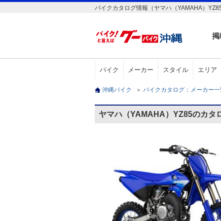
バイクカタログ情報（ヤマハ（YAMAHA）YZ8
掲
バイク
メーカー
スタイル
エリア
沖縄バイク
＞
バイクカタログ：メーカー
ヤマハ（YAMAHA）YZ85のカタ