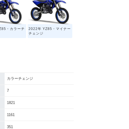
YZ85・カラーチ
2022年 YZ85・マイナー
チェンジ
カラーチェンジ
YZ85・カラーチ
2016年 YZ85・カラーチ
ェンジ
7
1821
1161
351