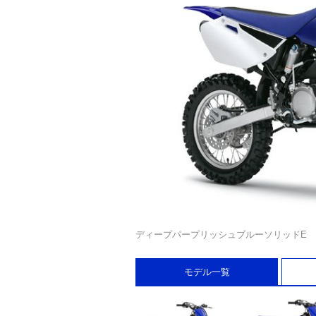
ディープパープリッシュブルーソリッドE
モデル一覧