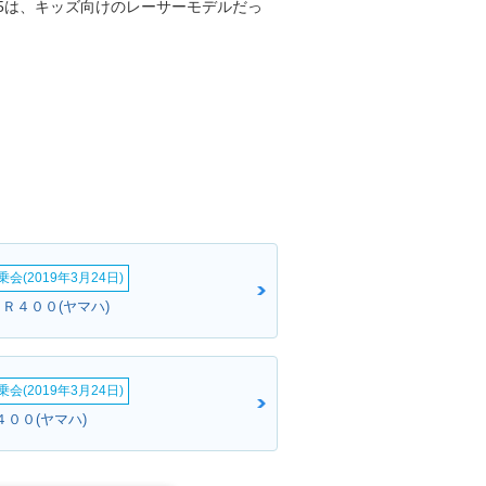
85は、キッズ向けのレーサーモデルだっ
会(2019年3月24日)
Ｒ４００(ヤマハ)
会(2019年3月24日)
４００(ヤマハ)