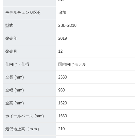
2022年 CRF1100L
2022年 CRF1100L
2020年 CRF1100L
Africa Twin Advent
Africa Twin Advent
Africa Twin Advent
ure Sports ES DC
ure Sports ES・マ
ure Sports DCT・
モデルチェンジ区分
追加
T・マイナーチェン
イナーチェンジ
新登場
ジ
型式
2BL-SD10
発売年
2019
発売月
12
仕向け・仕様
国内向けモデル
2020年 CRF1100L
2020年 CRF1100L
2020年 CRF1100L
Africa Twin Advent
Africa Twin Advent
Africa Twin Advent
ure Sports・新登場
ure Sports ES DC
ure Sports ES・追
全長 (mm)
2330
T・追加
加
全幅 (mm)
960
全高 (mm)
1520
ホイールベース (mm)
1560
2020年 CRF1100L
2020年 CRF1100L
最低地上高（ｍｍ）
210
Africa Twin Advent
Africa Twin Advent