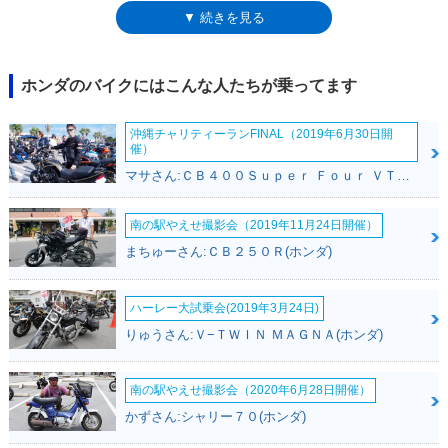
ピストンストロークを伸ばして81.4mmとすることで得られたもの。欧州
▼ 続きを見る
での新規制「ユーロ5」適合を、少し排気量を拡大することも含めて行う
ことは、他社でも見られた事例だった。外観イメージは、CRF1000Lのイ
メージを継承したものだったが、アッパーカウルは明らかにコンパクトな
ものになり、ツリ目2眼のヘッドライトは、中央で繋がった形状になっ
ホンダのバイクにはこんな人たちが乗ってます
た。そのヘッドライト下にはコーナリングライトも装備された。また、ベ
ースのアフリカツインはショートスクリーン化されたが、アドベンチャー
沖縄チャリティーランFINAL（2019年6月30日開
スポーツは、これまで通りロングタイプ（高さと角度は5段階調整可
催）
能）。メーターは、6.5インチのTFTフルカラーとなり、メインパネル下
マサさん:ＣＢ４００Ｓｕｐｅｒ Ｆｏｕｒ ＶＴＥＣ ＳＰＥＣ２(ホンダ)
のサブディスプレイにも速度などが表示されるようになっていた。フレー
ムは軽くなり、各種の電子制御もアップデートされていた。なお、これま
で同様に、トランスミッションは、マニュアル6速または電子制御デュア
南の駅やえせ撮影会（2019年11月24日開催）
ルクラッチ6速（DCT）の2タイプ設定だった。さらに、ショーワ製電子制
まちゅーさん:ＣＢ２５０Ｒ(ホンダ)
御サスを装備した「ES」タイプもラインナップされた（ESタイプが先行
して販売された）。2022年1月に仕様変更を受け、平成32年（令和2年）
排出ガス規制に適合。ウインドスクリーンの形が変更され、少しコンパク
ハーレー大試乗会(2019年3月24日)
トになった。デイタイムランニングライトも装備した。また、電子制御サ
りゅうさん:Ｖ−ＴＷＩＮ ＭＡＧＮＡ(ホンダ)
スを装備した「ES」タイプのみのラインナップになった。2024年に仕様
変更を受け、フェアリング形状が変わるとともに、フロントホイールのサ
イズも変更された。これまで21インチだったが、19インチに小径化され
南の駅やえせ撮影会（2020年6月28日開催）
ており、目的は、低重心とすることによる長距離走行時の快適性だった。
かずさん:シャリー７０(ホンダ)
エンジンでは、混合気の圧縮比が高くなり（バルブタイミングも変更）、
最大トルクが増していた。［補足］CRF1100Lアフリカツインアドベンチ