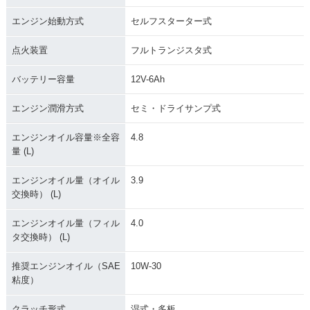
エンジン始動方式
セルフスターター式
点火装置
フルトランジスタ式
バッテリー容量
12V-6Ah
エンジン潤滑方式
セミ・ドライサンプ式
エンジンオイル容量※全容
4.8
量 (L)
エンジンオイル量（オイル
3.9
交換時） (L)
エンジンオイル量（フィル
4.0
タ交換時） (L)
推奨エンジンオイル（SAE
10W-30
粘度）
クラッチ形式
湿式・多板