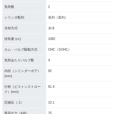
気筒数
2
シリンダ配列
並列（直列）
冷却方式
水冷
排気量 (cc)
1082
カム・バルブ駆動方式
OHC（SOHC）
気筒あたりバルブ数
4
内径（シリンダーボア）
92
(mm)
行程（ピストンストロー
81.4
ク）(mm)
圧縮比（:1）
10.1
最高出力（kW）
75