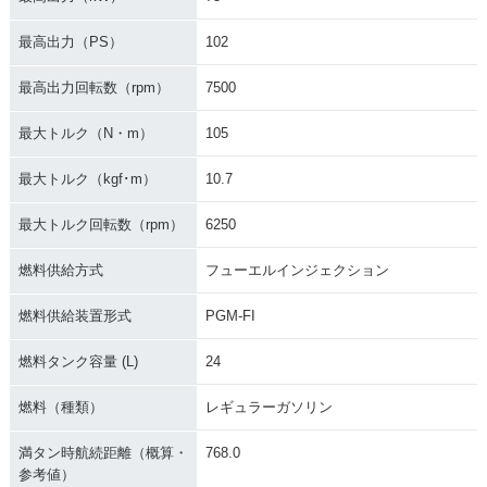
最高出力（PS）
102
最高出力回転数（rpm）
7500
最大トルク（N・m）
105
最大トルク（kgf･m）
10.7
最大トルク回転数（rpm）
6250
燃料供給方式
フューエルインジェクション
燃料供給装置形式
PGM-FI
燃料タンク容量 (L)
24
燃料（種類）
レギュラーガソリン
満タン時航続距離（概算・
768.0
参考値）