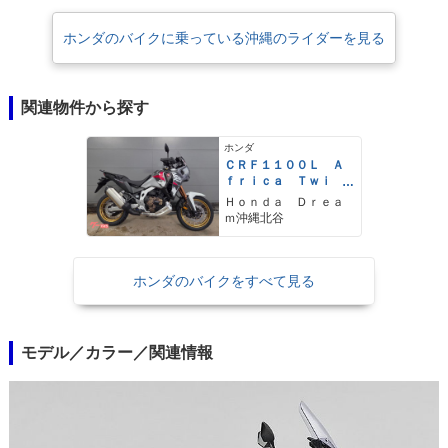
ャースポーツが発売される前の2019年12月1日に、道路交通法施行令が一
部改正され、それまでAT限定の大型二輪免許に設定されていた「総排気
ホンダのバイクに乗っている沖縄のライダーを見る
量0.650リットル以下」という上限が撤廃された。そのため、クラッチ操
作の必要がないCRF1100LアフリカツインアドベンチャースポーツのDCT
搭載モデルは、AT限定大型二輪免許で運転することが可能だった。
関連物件から探す
ホンダ
ＣＲＦ１１００Ｌ Ａ
ｆｒｉｃａ Ｔｗｉ
ｎ Ａｄｖｅｎｔｕｒ
Ｈｏｎｄａ Ｄｒｅａ
ｅＳｐｏｒｔｓ Ｅ
ｍ沖縄北谷
Ｓ ＤＣＴ
ホンダのバイクをすべて見る
モデル／カラー／関連情報