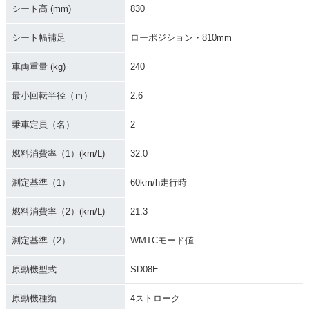
ure Sports DCT
ure Sports
シート高 (mm)
830
シート幅補足
ローポジション・810mm
車両重量 (kg)
240
最小回転半径（ｍ）
2.6
乗車定員（名）
2
燃料消費率（1）(km/L)
32.0
測定基準（1）
60km/h走行時
燃料消費率（2）(km/L)
21.3
測定基準（2）
WMTCモード値
原動機型式
SD08E
原動機種類
4ストローク