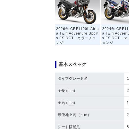
2026年 CRF1100L Afric
2024年 CRF110
a Twin Adventure Sport
a Twin Advent
s ES DCT・カラーチェ
s ES DCT・
ンジ
ェンジ
基本スペック
タイプグレード名
C
2020年 CRF1100L Afric
2020年 CRF110
全長 (mm)
2
a Twin Adventure Sport
a Twin Advent
s・新登場
s ES DCT・追
全高 (mm)
1
最低地上高（ｍｍ）
2
シート幅補足