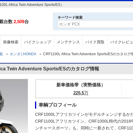
ca Twin Adventure Sports/ES）
キーワード検索
載台数
2,509
台
画像検索
バイクショップ
メンテナンス
バイク買取
バイクレビ
一覧
＞
ホンダ | HONDA
＞
CRF1100L Africa Twin Adventure Sports/ESのカタロ
a Twin Adventure Sports/ESのカタログ情報
新車価格帯（実勢価格）
225.5
万
車輌プロフィール
CRF1000Lアフリカツインがモデルチェンジするか
CRF1100Lアフリカツイン。CRF1000L時代の2
ンチャースポーツ」も、同時に一新されて、CRF11