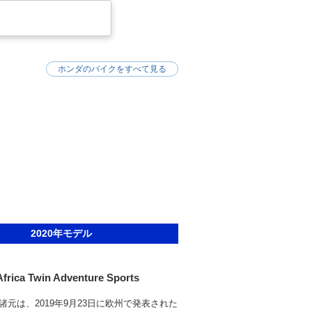
1100Lアフリカツインアドベンチャース
交通法施行令が一部改正され、それまでAT
650リットル以下」という上限が撤廃され
0Lアフリカツインアドベンチャースポーツ
ホンダのバイクをすべて見る
することが可能だった。
2020年モデル
frica Twin Adventure Sports
諸元は、2019年9月23日に欧州で発表された