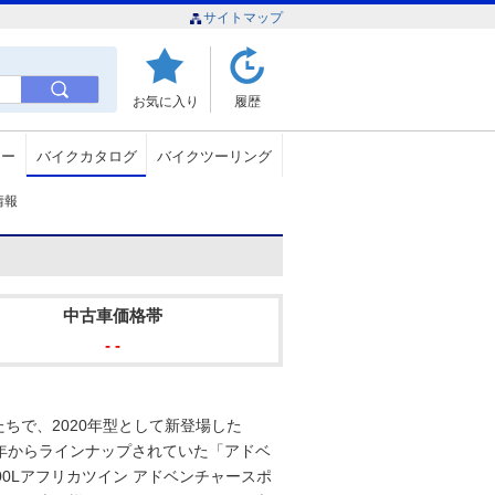
サイトマップ
お気に入り
履歴
ュー
バイクカタログ
バイクツーリング
グ情報
中古車価格帯
- -
たちで、2020年型として新登場した
018年からラインナップされていた「アドベ
00Lアフリカツイン アドベンチャースポ