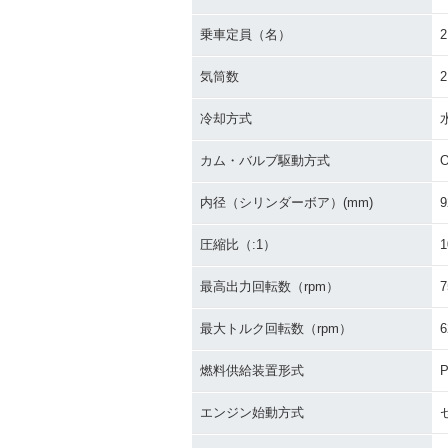
乗車定員（名）
2
気筒数
2
冷却方式
カム・バルブ駆動方式
内径（シリンダーボア）(mm)
9
圧縮比（:1）
1
最高出力回転数（rpm）
7
最大トルク回転数（rpm）
6
燃料供給装置形式
P
エンジン始動方式