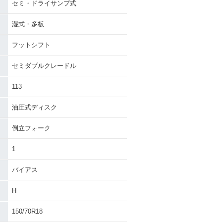
セミ・ドライサンプ式
湿式・多板
フットシフト
セミダブルクレードル
113
油圧式ディスク
倒立フォーク
1
バイアス
H
150/70R18