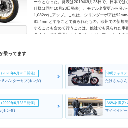
ーツとなった。発表は2019年9月23日で、日本で
仕様は同年10月23日発表）。モデル名変更から分か
1,082ccにアップ。これは、シリンダーボアは92
81.4mmとすることで得られたもの。欧州での新規
することも含めて行うことは、他社でも見られた事例だ
のイメージを継承したものだったが、アッパーカウ
ツリ目2眼のヘッドライトは、中央で繋がった形状
リングライトも装備された。また、ベースのアフリ
が乗ってます
が、アドベンチャースポーツは、これまで通りロン
能）。メーターは、6.5インチのTFTフルカラーと
にも速度などが表示されるようになっていた。フレ
2020年6月28日開催）
沖縄チャリティ
プデートされていた。なお、これまで同様に、トラ
電子制御デュアルクラッチ6速（DCT）の2タイプ
２５ハンターカブ(ホンダ)
たけさんさん
サスを装備した「ES」タイプもラインナップされた
2022年1月に仕様変更を受け、平成32年（令和2
ンの形が変更され、少しコンパクトになった。デイ
2020年6月28日開催）
A&W名護店バ
た、電子制御サスを装備した「ES」タイプのみのラ
(ホンダ)
マイベイビー
を受け、フェアリング形状が変わるとともに、フロ
れまで21インチだったが、19インチに小径化され
長距離走行時の快適性だった。エンジンでは、混合