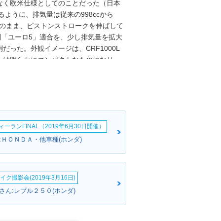
はなく欧米仕様としてのことだった（日本
るように、排気量は従来の998ccから
mmのまま、ピストンストロークを伸ばして
制「ユーロ5」適合を、少し排気量を拡大
った。外観イメージは、CRF1000L
ルは明らかにコンパクトなものになり、
になった。そのヘッドライト下にはコーナ
カツインはショートスクリーン化された
グタイプ（高さと角度は5段階調整可
なり、メインパネル下のサブディスプレイ
ームは軽くなり、各種の電子制御もアッ
ーランFINAL（2019年6月30日開催）
ンスミッションは、マニュアル6速または
設定だった。さらに、ショーワ製電子制御
:ＨＯＮＤＡ・他車種(ホンダ)
（ESタイプが先行して販売された）。
年）排出ガス規制に適合。ウインドスクリー
タイムランニングライトも装備した。ま
イク撮影会(2019年3月16日)
インナップになった。2024年に仕様変更
さん:レブル２５０(ホンダ)
ントホイールのサイズも変更された。こ
ており、目的は、低重心とすることによる
気の圧縮比が高くなり（バルブタイミン