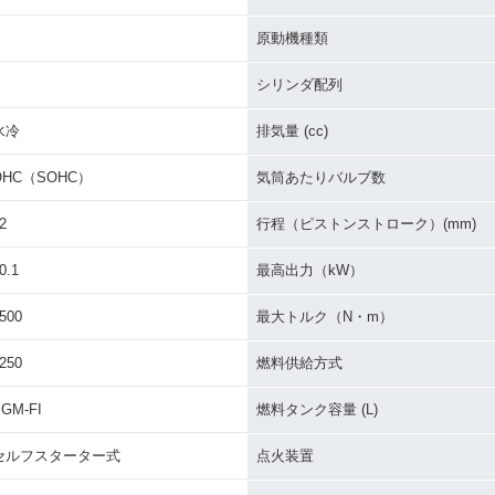
原動機種類
シリンダ配列
水冷
排気量 (cc)
OHC（SOHC）
気筒あたりバルブ数
2
行程（ピストンストローク）(mm)
0.1
最高出力（kW）
500
最大トルク（N・m）
250
燃料供給方式
GM-FI
燃料タンク容量 (L)
セルフスターター式
点火装置