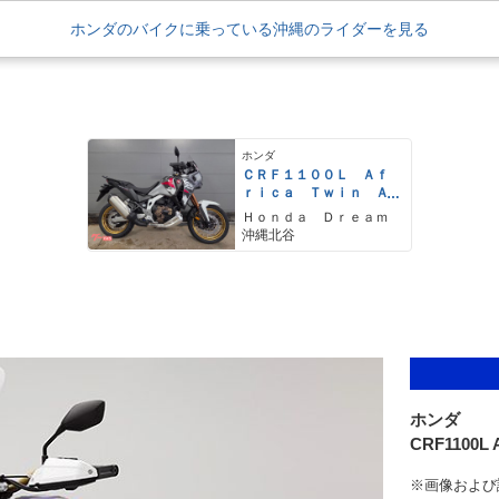
グも変更）、最大トルクが増していた。［補足］CRF
ホンダのバイクに乗っている沖縄のライダーを見る
ポーツが発売される前の2019年12月1日に、道路
限定の大型二輪免許に設定されていた「総排気量0.
た。そのため、クラッチ操作の必要がないCRF110
のDCT搭載モデルは、AT限定大型二輪免許で運転
ホンダ
ＣＲＦ１１００Ｌ Ａｆ
ｒｉｃａ Ｔｗｉｎ Ａ
ｄｖｅｎｔｕｒｅＳｐｏ
Ｈｏｎｄａ Ｄｒｅａｍ
ｒｔｓ ＥＳ ＤＣＴ
沖縄北谷
ホンダ
CRF1100L A
※画像および