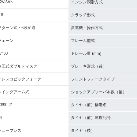
2V-6Ah
エンジン潤滑方式
.8
クラッチ形式
リターン式・6段変速
変速機・操作方式
チェーン
フレーム型式
7°30´
トレール量 (mm)
油圧式ダブルディスク
ブレーキ形式（後）
テレスコピックフォーク
フロントフォークタイプ
スイングアーム式
ショックアブソーバ本数（後）
0/90-21
タイヤ（前）構造名
4
タイヤ（前）速度記号
チューブレス
タイヤ（後）