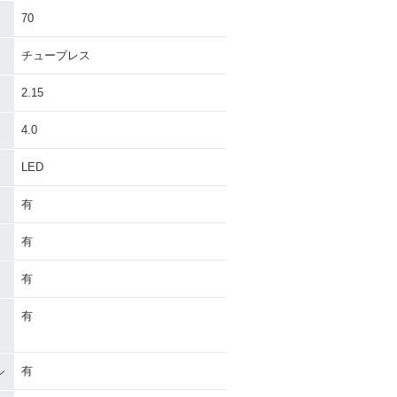
70
チューブレス
2.15
4.0
LED
有
有
有
有
ル
有