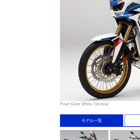
Pearl Glare White Tricolour
モデル一覧