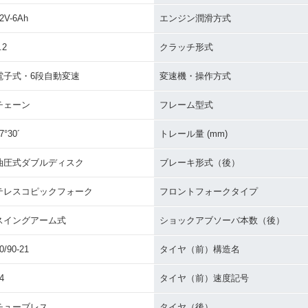
2V-6Ah
エンジン潤滑方式
.2
クラッチ形式
電子式・6段自動変速
変速機・操作方式
チェーン
フレーム型式
7°30´
トレール量 (mm)
油圧式ダブルディスク
ブレーキ形式（後）
テレスコピックフォーク
フロントフォークタイプ
スイングアーム式
ショックアブソーバ本数（後）
0/90-21
タイヤ（前）構造名
4
タイヤ（前）速度記号
チューブレス
タイヤ（後）