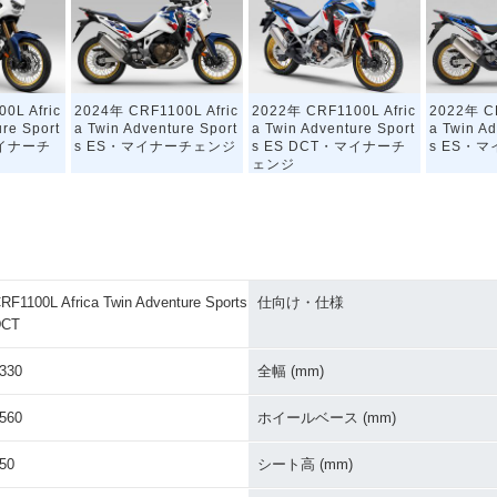
0L Afric
2024年 CRF1100L Afric
2022年 CRF1100L Afric
2022年 CR
ure Sport
a Twin Adventure Sport
a Twin Adventure Sport
a Twin Ad
マイナーチ
s ES・マイナーチェンジ
s ES DCT・マイナーチ
s ES・
ェンジ
RF1100L Africa Twin Adventure Sports
仕向け・仕様
DCT
0L Afric
2020年 CRF1100L Afric
2020年 CRF1100L Afric
2020年 CR
ure Sport
a Twin Adventure Sport
a Twin Adventure Sport
a Twin Ad
330
全幅 (mm)
加
s ES・追加
s DCT
s
560
ホイールベース (mm)
50
シート高 (mm)