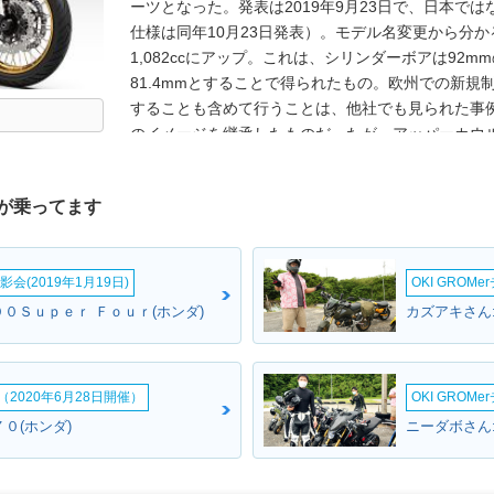
ーツとなった。発表は2019年9月23日で、日本で
仕様は同年10月23日発表）。モデル名変更から分か
1,082ccにアップ。これは、シリンダーボアは92
81.4mmとすることで得られたもの。欧州での新規
することも含めて行うことは、他社でも見られた事例だ
のイメージを継承したものだったが、アッパーカウ
ツリ目2眼のヘッドライトは、中央で繋がった形状
リングライトも装備された。また、ベースのアフリ
が乗ってます
が、アドベンチャースポーツは、これまで通りロン
能）。メーターは、6.5インチのTFTフルカラーと
にも速度などが表示されるようになっていた。フレ
会(2019年1月19日)
OKI GROM
プデートされていた。なお、これまで同様に、トラ
電子制御デュアルクラッチ6速（DCT）の2タイプ
４００Ｓｕｐｅｒ Ｆｏｕｒ(ホンダ)
カズアキさん:
サスを装備した「ES」タイプもラインナップされた
2022年1月に仕様変更を受け、平成32年（令和2
ンの形が変更され、少しコンパクトになった。デイ
2020年6月28日開催）
OKI GROM
た、電子制御サスを装備した「ES」タイプのみのラ
０(ホンダ)
ニーダボさん:
を受け、フェアリング形状が変わるとともに、フロ
れまで21インチだったが、19インチに小径化され
長距離走行時の快適性だった。エンジンでは、混合