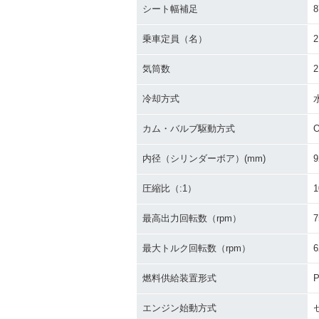
シート幅補足
乗車定員（名）
2
気筒数
2
冷却方式
カム・バルブ駆動方式
内径（シリンダーボア）(mm)
9
圧縮比（:1）
1
最高出力回転数（rpm）
7
最大トルク回転数（rpm）
6
燃料供給装置形式
P
エンジン始動方式