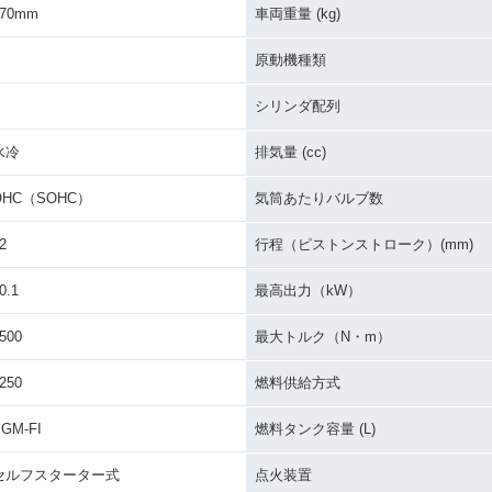
870mm
車両重量 (kg)
原動機種類
シリンダ配列
水冷
排気量 (cc)
OHC（SOHC）
気筒あたりバルブ数
2
行程（ピストンストローク）(mm)
0.1
最高出力（kW）
500
最大トルク（N・m）
250
燃料供給方式
GM-FI
燃料タンク容量 (L)
セルフスターター式
点火装置