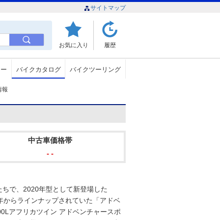
サイトマップ
お気に入り
履歴
ュー
バイクカタログ
バイクツーリング
グ情報
中古車価格帯
- -
たちで、2020年型として新登場した
018年からラインナップされていた「アドベ
00Lアフリカツイン アドベンチャースポ