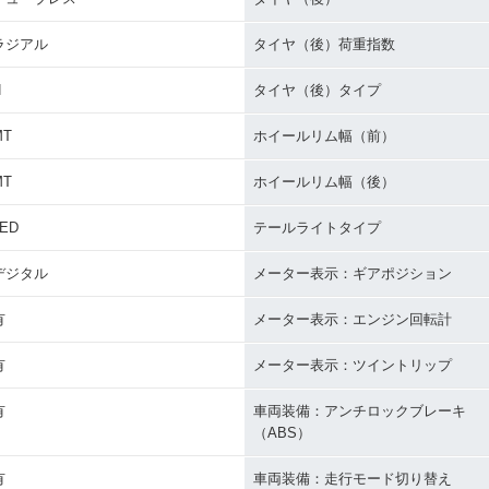
ラジアル
タイヤ（後）荷重指数
H
タイヤ（後）タイプ
MT
ホイールリム幅（前）
MT
ホイールリム幅（後）
LED
テールライトタイプ
デジタル
メーター表示：ギアポジション
有
メーター表示：エンジン回転計
有
メーター表示：ツイントリップ
有
車両装備：アンチロックブレーキ
（ABS）
有
車両装備：走行モード切り替え