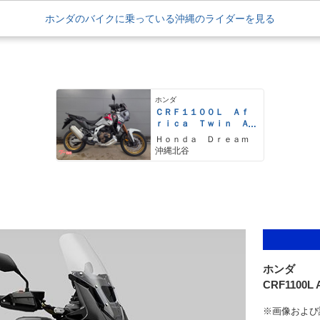
グも変更）、最大トルクが増していた。［補足］CRF
ホンダのバイクに乗っている沖縄のライダーを見る
ポーツが発売される前の2019年12月1日に、道路
限定の大型二輪免許に設定されていた「総排気量0.
た。そのため、クラッチ操作の必要がないCRF110
のDCT搭載モデルは、AT限定大型二輪免許で運転
ホンダ
ＣＲＦ１１００Ｌ Ａｆ
ｒｉｃａ Ｔｗｉｎ Ａ
ｄｖｅｎｔｕｒｅＳｐｏ
Ｈｏｎｄａ Ｄｒｅａｍ
ｒｔｓ ＥＳ ＤＣＴ
沖縄北谷
ホンダ
CRF1100L A
※画像および