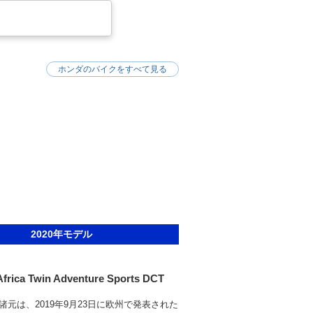
1100Lアフリカツインアドベンチャース
交通法施行令が一部改正され、それまでAT
650リットル以下」という上限が撤廃され
0Lアフリカツインアドベンチャースポーツ
ホンダのバイクをすべて見る
することが可能だった。
2020年モデル
frica Twin Adventure Sports DCT
諸元は、2019年9月23日に欧州で発表された