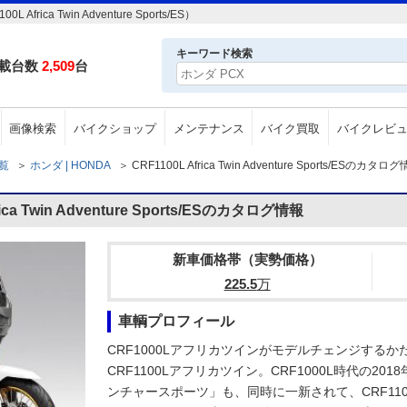
ca Twin Adventure Sports/ES）
キーワード検索
載台数
2,509
台
画像検索
バイクショップ
メンテナンス
バイク買取
バイクレビ
一覧
＞
ホンダ | HONDA
＞
CRF1100L Africa Twin Adventure Sports/ESのカタロ
a Twin Adventure Sports/ESのカタログ情報
新車価格帯（実勢価格）
225.5
万
車輌プロフィール
CRF1000Lアフリカツインがモデルチェンジするか
CRF1100Lアフリカツイン。CRF1000L時代の2
ンチャースポーツ」も、同時に一新されて、CRF11