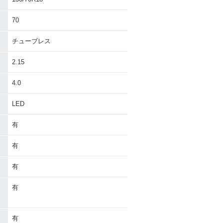
70
チューブレス
2.15
4.0
LED
有
有
有
有
有