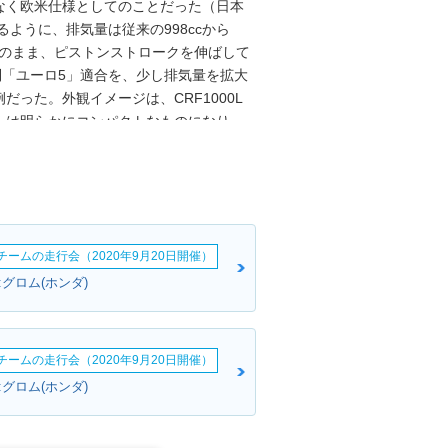
はなく欧米仕様としてのことだった（日本
るように、排気量は従来の998ccから
mmのまま、ピストンストロークを伸ばして
制「ユーロ5」適合を、少し排気量を拡大
った。外観イメージは、CRF1000L
ルは明らかにコンパクトなものになり、
になった。そのヘッドライト下にはコーナ
カツインはショートスクリーン化された
グタイプ（高さと角度は5段階調整可
なり、メインパネル下のサブディスプレイ
ームは軽くなり、各種の電子制御もアッ
erチームの走行会（2020年9月20日開催）
ンスミッションは、マニュアル6速または
設定だった。さらに、ショーワ製電子制御
グロム(ホンダ)
（ESタイプが先行して販売された）。
年）排出ガス規制に適合。ウインドスクリー
タイムランニングライトも装備した。ま
erチームの走行会（2020年9月20日開催）
インナップになった。2024年に仕様変更
グロム(ホンダ)
ントホイールのサイズも変更された。こ
ており、目的は、低重心とすることによる
気の圧縮比が高くなり（バルブタイミン