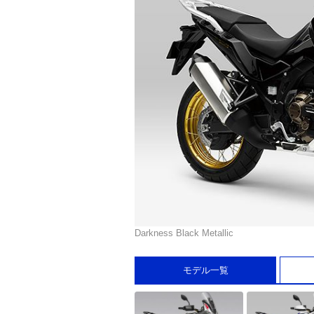
Darkness Black Metallic
モデル一覧