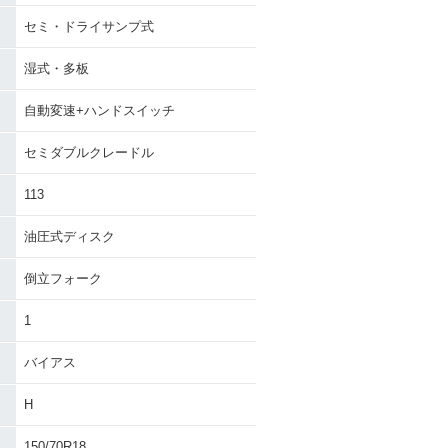
セミ・ドライサンプ式
湿式・多板
自動変速+ハンドスイッチ
セミダブルクレードル
113
油圧式ディスク
倒立フォーク
1
バイアス
H
150/70R18