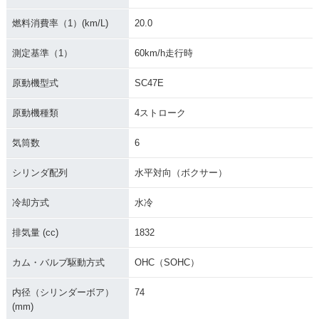
2019年 GOLDWING
2019年 GOLDWING
2019年 GOLDWING
燃料消費率（1）(km/L)
20.0
Tour Dual Clutch T
Tour・カラーチェン
Dual Clutch Trans
ransmission・カラ
ジ
mission・追加
ーチェンジ
測定基準（1）
60km/h走行時
原動機型式
SC47E
原動機種類
4ストローク
気筒数
6
2019年 GOLDWIN
2018年 GOLDWING
2018年 GOLDWING
G・カラーチェンジ
Tour Dual Clutch T
Tour・フルモデルチ
シリンダ配列
水平対向（ボクサー）
ransmission・フル
ェンジ
モデルチェンジ
冷却方式
水冷
排気量 (cc)
1832
カム・バルブ駆動方式
OHC（SOHC）
内径（シリンダーボア）
74
2018年 GOLDWIN
2016年 GOLDWIN
2015年 GOLDWIN
(mm)
G・フルモデルチェ
G・カラーチェンジ
G・カラーチェンジ