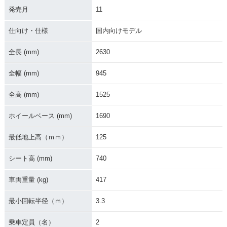
発売月
11
仕向け・仕様
国内向けモデル
2021年 GOLDWING
2021年 GOLDWING
2020年 GOLDWING
Tour Dual Clutch T
Dual Clutch Trans
Dual Clutch Trans
全長 (mm)
2630
ransmission・マイ
mission・マイナー
mission・マイナー
ナーチェンジ
チェンジ
チェンジ
全幅 (mm)
945
全高 (mm)
1525
ホイールベース (mm)
1690
最低地上高（ｍｍ）
125
2020年 GOLDWIN
2020年 GOLDWING
2020年 GOLDWING
G・マイナーチェン
Tour Dual Clutch T
Tour・マイナーチェ
ジ
ransmission・マイ
ンジ
シート高 (mm)
740
ナーチェンジ
車両重量 (kg)
417
最小回転半径（ｍ）
3.3
乗車定員（名）
2