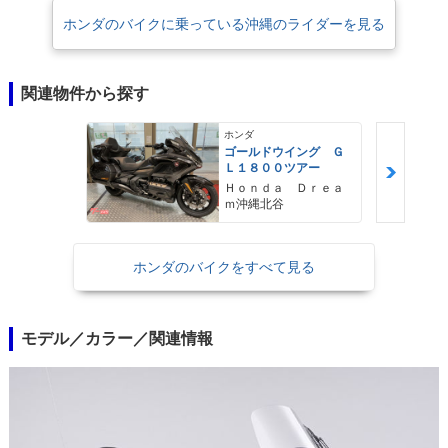
※AT限定の大型二輪免許は、2019年12月1日から施行された道路交通法施
ホンダのバイクに乗っている沖縄のライダーを見る
行令の一部改正に伴い、従来の「総排気量0.650リットル以下」という限
定が撤廃され、排気量の上限なく、クラッチ操作を必要としない車両を運
転することが可能になった。そのため、排気量1,833ccのゴールドウイン
関連物件から探す
グであっても、DCT搭載モデルならばAT限定大型二輪免許で運転するこ
とが可能になった。
ホンダ
ゴールドウイング Ｇ
Ｌ１８００ツアー
Ｈｏｎｄａ Ｄｒｅａ
ｍ沖縄北谷
ホンダのバイクをすべて見る
モデル／カラー／関連情報