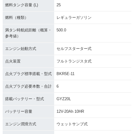
燃料タンク容量 (L)
25
燃料（種類）
レギュラーガソリン
2012年 GOLDWING
2012年 GOLDWIN
2011年 GOLDWING
AIRBAG NAVI・カ
G・カラーチェンジ
AIRBAG NAVI・マ
満タン時航続距離（概算・
500.0
ラーチェンジ
イナーチェンジ
参考値）
エンジン始動方式
セルフスターター式
点火装置
フルトランジスタ式
点火プラグ標準搭載・型式
BKR5E-11
2011年 GOLDWIN
2009年 GOLDWING
2009年 GOLDWIN
G・マイナーチェン
AIRBAG NAVI・マ
G・マイナーチェン
点火プラグ必要本数・合計
6
ジ
イナーチェンジ
ジ
搭載バッテリー・型式
GYZ20L
バッテリー容量
12V-20Ah 10HR
エンジン潤滑方式
ウェットサンプ式