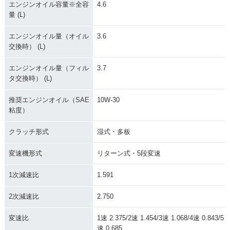
2008年 GOLDWING
2008年 GOLDWIN
2007年 GOLDWING
エンジンオイル容量※全容
4.6
AIRBAG NAVI・新
G・カラーチェンジ
AIRBAG・新登場
量 (L)
登場
エンジンオイル量（オイル
3.6
交換時） (L)
エンジンオイル量（フィル
3.7
タ交換時） (L)
2007年 GOLDWIN
2006年 GOLDWIN
2005年 GOLDWING
推奨エンジンオイル（SAE
10W-30
G・カラーチェンジ
G・マイナーチェン
30周年記念モデル・
粘度）
ジ
特別・限定仕様
クラッチ形式
湿式・多板
変速機形式
リターン式・5段変速
1次減速比
1.591
2004年 GOLDWIN
2004年 GOLDWING
2003年 GOLDWIN
2次減速比
2.750
G・カラーチェンジ
US PACKAGE・新
G・カラーチェンジ
登場
変速比
1速 2.375/2速 1.454/3速 1.068/4速 0.843/5
速 0.685