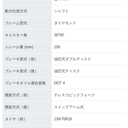
動力伝達方式
シャフト
フレーム型式
ダイヤモンド
2002年 GOLDWIN
2001年 GOLDWIN
2000年 GOLD WIN
キャスター角
29°50´
G・カラーチェンジ
G・フルモデルチェ
G SE・カラーチェン
ンジ
ジ
トレール量 (mm)
109
ブレーキ形式（前）
油圧式ダブルディスク
ブレーキ形式（後）
油圧式ディスク
ブレーキオイル適合規格
DOT 4
1999年 GOLD WIN
1998年 GOLD WIN
1997年 GOLD WIN
G SE・マイナーチェ
G SE・マイナーチェ
G SE・カラーチェン
ンジ
ンジ
ジ
懸架方式（前）
テレスコピックフォーク
懸架方式（後）
スイングアーム式
タイヤ（前）
130/70R18