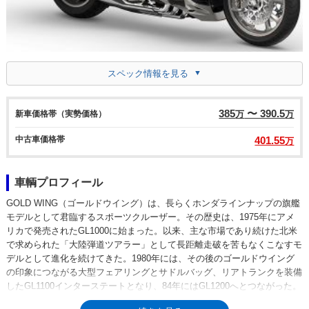
スペック情報を見る
385
〜 390.5
新車価格帯（実勢価格）
万
万
中古車価格帯
401.55
万
車輌プロフィール
GOLD WING（ゴールドウイング）は、長らくホンダラインナップの旗艦
モデルとして君臨するスポーツクルーザー。その歴史は、1975年にアメ
リカで発売されたGL1000に始まった。以来、主な市場であり続けた北米
で求められた「大陸弾道ツアラー」として長距離走破を苦もなくこなすモ
デルとして進化を続けてきた。1980年には、その後のゴールドウイング
の印象につながる大型フェアリングとサドルバッグ、リアトランクを装備
したGL1100インターステートとなり、84年にはGL1200へとつながった。
そして1988年からは、GL1500が日本市場に正式に輸入され、車名もゴー