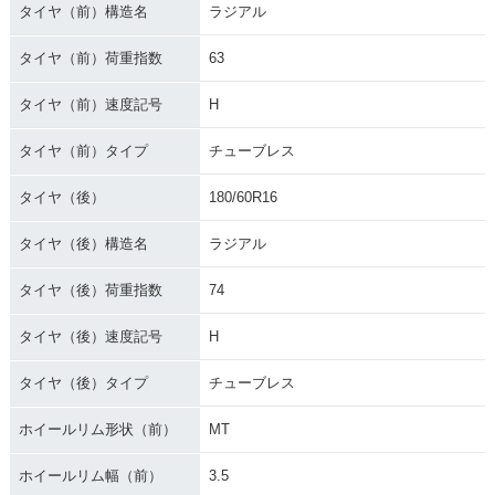
タイヤ（前）構造名
ラジアル
1996年 GOLD WIN
1995年 GOLD WIN
1994年 GOLD WIN
G SE・カラーチェン
G SE 20周年記念
G SE・カラーチェン
タイヤ（前）荷重指数
63
ジ
車・特別・限定仕様
ジ
タイヤ（前）速度記号
H
タイヤ（前）タイプ
チューブレス
タイヤ（後）
180/60R16
1993年 GOLD WIN
1992年 GOLD WIN
1991年 GOLD WIN
タイヤ（後）構造名
ラジアル
G SE・カラーチェン
G SE・カラーチェン
G SE 米国生産10周
ジ
ジ
年記念車・特別・限
定仕様
タイヤ（後）荷重指数
74
タイヤ（後）速度記号
H
タイヤ（後）タイプ
チューブレス
ホイールリム形状（前）
MT
1990年 GOLD WIN
1989年 GOLDWIN
1988年 GOLDWIN
G SE・マイナーチェ
G・マイナーチェン
G・新登場
ホイールリム幅（前）
3.5
ンジ
ジ