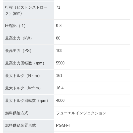
ンジ
行程（ピストンストロー
71
ク）(mm)
圧縮比（:1）
9.8
最高出力（kW）
80
2014年 GOLDWING
2014年 GOLDWING
2014年 GOLDWING
最高出力（PS）
109
SE AIRBAG NAVI・
SE・特別・限定仕様
AIRBAG NAVI・特
特別・限定仕様
別・限定仕様
最高出力回転数（rpm）
5500
最大トルク（N・m）
161
最大トルク（kgf･m）
16.4
最大トルク回転数（rpm）
4000
2014年 GOLDWIN
2013年 GOLDWING
2013年 GOLDWIN
G・特別・限定仕様
AIRBAG NAVI・カ
G・カラーチェンジ
ラーチェンジ
燃料供給方式
フューエルインジェクション
燃料供給装置形式
PGM-FI