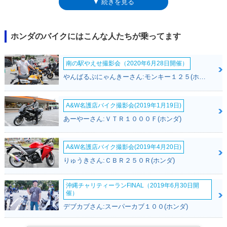
▼ 続きを見る
ルドウイングとして販売されるようになった。輸入、と書いたように、生
産は北米の工場で行われており、ゴールドウイングは、「ホンダオブアメ
リカ」からの輸入車、という扱いだった。それから13年が経った2001年
には、排気量を1,800ccとしたGL1800が登場した。このゴールドウイング
ホンダのバイクにはこんな人たちが乗ってます
には、バガースタイルのF6B（2013年）とマッスルなスタイルの
F6C（2014年）も設定された。なお、2011年からは、熊本工場で生産さ
南の駅やえせ撮影会（2020年6月28日開催）
れるようになっていた。2017年になると、次期モデルが東京やミラノの
モーターショーで発表され、2018年4月から新型モデルとして販売が開始
やんばるぶにゃんきーさん:モンキー１２５(ホンダ)
された。GL1000から数えると、6代目のゴールドウイングということにな
る。このモデルから、サドルバックのみを備えたモデルを「ゴールドウイ
ング」とし、サドルバッグとリアトランクを装備したモデルを「ゴールド
A&W名護店バイク撮影会(2019年1月19日)
ウイング ツアー」とした。また、後者には自動変速ができるDCTとエア
あーやーさん:ＶＴＲ１０００Ｆ(ホンダ)
バッグを搭載したグレードとして、ゴールドウイング ツアー・デュアル
クラッチトランスミッション・エアバッグも設定された。アップル社の
「AppleCarPlay」に対応したのも同じタイミングだった。翌2019年モデ
A&W名護店バイク撮影会(2019年4月20日)
ルでは、サドルバッグのみの「ゴールドウイング」にもDCT搭載モデルが
りゅうきさん:ＣＢＲ２５０Ｒ(ホンダ)
追加され、続く2020年モデルでは、左側サドルバッグ内にUSBソケット
が追加され、「ツアー」のサスペンションやDCTモデルのセッティングも
変更された。また、2020年6月から、グーグル社の「Android Auto」にも
沖縄チャリティーランFINAL（2019年6月30日開
催）
対応するためのソフトウェア更新が可能になった。2021年からは、マニ
ュアルミッション車が廃止され、DCTモデルのみとなった。2023年2月に
デブカブさん:スーパーカブ１００(ホンダ)
は、平成32年（令和2年）排出ガス規制に適合し、サドルバッグ・リアト
ランク装備のゴールドウイング ツアーのみのラインナップとなった。