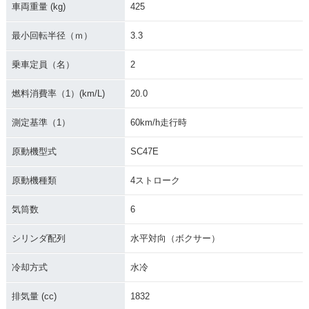
車両重量 (kg)
425
最小回転半径（ｍ）
3.3
乗車定員（名）
2
2019年 GOLDWING
2019年 GOLDWING
2019年 GOLDWING
燃料消費率（1）(km/L)
20.0
Tour Dual Clutch T
Tour・カラーチェン
Dual Clutch Trans
ransmission・カラ
ジ
mission・追加
ーチェンジ
測定基準（1）
60km/h走行時
原動機型式
SC47E
原動機種類
4ストローク
気筒数
6
2019年 GOLDWIN
2018年 GOLDWING
2018年 GOLDWING
G・カラーチェンジ
Tour Dual Clutch T
Tour・フルモデルチ
シリンダ配列
水平対向（ボクサー）
ransmission・フル
ェンジ
モデルチェンジ
冷却方式
水冷
排気量 (cc)
1832