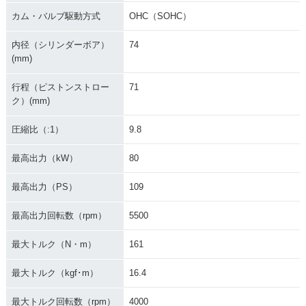
カム・バルブ駆動方式
OHC（SOHC）
内径（シリンダーボア）
74
2018年 GOLDWIN
2016年 GOLDWIN
2015年 GOLDWIN
(mm)
G・フルモデルチェ
G・カラーチェンジ
G・カラーチェンジ
ンジ
行程（ピストンストロー
71
ク）(mm)
圧縮比（:1）
9.8
最高出力（kW）
80
2014年 GOLDWING
2014年 GOLDWING
2014年 GOLDWING
最高出力（PS）
109
SE AIRBAG NAVI・
SE・特別・限定仕様
AIRBAG NAVI・特
特別・限定仕様
別・限定仕様
最高出力回転数（rpm）
5500
最大トルク（N・m）
161
最大トルク（kgf･m）
16.4
最大トルク回転数（rpm）
4000