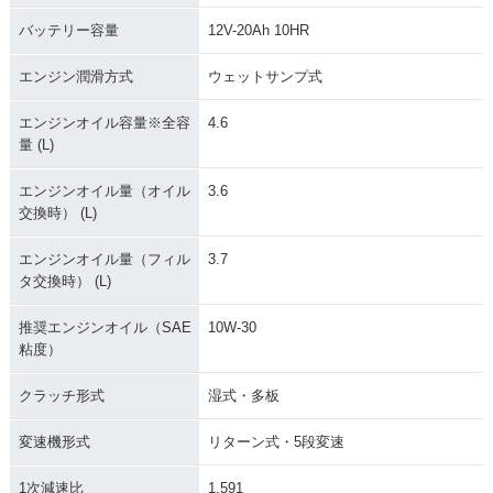
バッテリー容量
12V-20Ah 10HR
エンジン潤滑方式
ウェットサンプ式
2008年 GOLDWING
2008年 GOLDWIN
2007年 GOLDWING
エンジンオイル容量※全容
4.6
AIRBAG NAVI・新
G・カラーチェンジ
AIRBAG・新登場
量 (L)
登場
エンジンオイル量（オイル
3.6
交換時） (L)
エンジンオイル量（フィル
3.7
タ交換時） (L)
2007年 GOLDWIN
2006年 GOLDWIN
2005年 GOLDWING
推奨エンジンオイル（SAE
10W-30
G・カラーチェンジ
G・マイナーチェン
30周年記念モデル・
粘度）
ジ
特別・限定仕様
クラッチ形式
湿式・多板
変速機形式
リターン式・5段変速
1次減速比
1.591