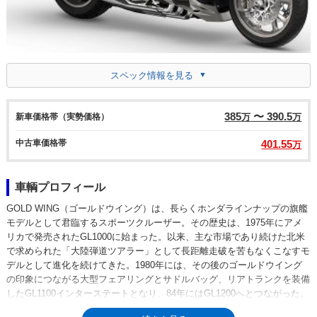
スペック情報を見る
385
〜 390.5
新車価格帯（実勢価格）
万
万
中古車価格帯
401.55
万
車輌プロフィール
GOLD WING（ゴールドウイング）は、長らくホンダラインナップの旗艦
モデルとして君臨するスポーツクルーザー。その歴史は、1975年にアメ
リカで発売されたGL1000に始まった。以来、主な市場であり続けた北米
で求められた「大陸弾道ツアラー」として長距離走破を苦もなくこなすモ
デルとして進化を続けてきた。1980年には、その後のゴールドウイング
の印象につながる大型フェアリングとサドルバッグ、リアトランクを装備
したGL1100インターステートとなり、84年にはGL1200へとつながった。
そして1988年からは、GL1500が日本市場に正式に輸入され、車名もゴー