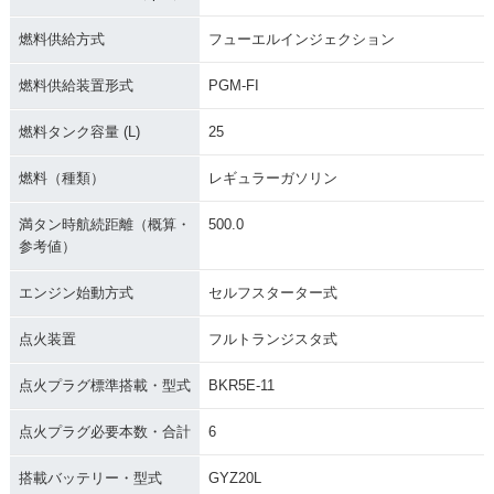
2014年 GOLDWIN
2013年 GOLDWING
2013年 GOLDWIN
G・特別・限定仕様
AIRBAG NAVI・カ
G・カラーチェンジ
ラーチェンジ
燃料供給方式
フューエルインジェクション
燃料供給装置形式
PGM-FI
燃料タンク容量 (L)
25
燃料（種類）
レギュラーガソリン
2012年 GOLDWING
2012年 GOLDWIN
2011年 GOLDWING
AIRBAG NAVI・カ
G・カラーチェンジ
AIRBAG NAVI・マ
満タン時航続距離（概算・
500.0
ラーチェンジ
イナーチェンジ
参考値）
エンジン始動方式
セルフスターター式
点火装置
フルトランジスタ式
点火プラグ標準搭載・型式
BKR5E-11
2011年 GOLDWIN
2009年 GOLDWING
2009年 GOLDWIN
G・マイナーチェン
AIRBAG NAVI・マ
G・マイナーチェン
点火プラグ必要本数・合計
6
ジ
イナーチェンジ
ジ
搭載バッテリー・型式
GYZ20L