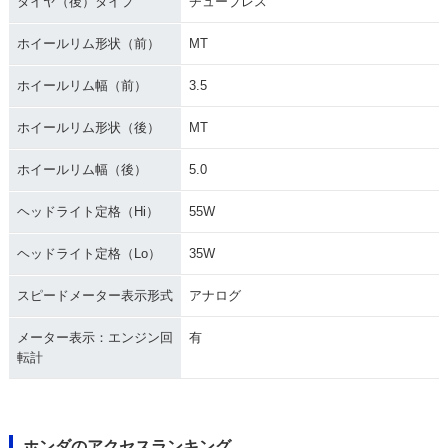
タイヤ（後）タイプ
チューブレス
ホイールリム形状（前）
MT
1990年 GOLD WIN
1989年 GOLDWIN
1988年 GOLDWIN
G SE・マイナーチェ
G・マイナーチェン
G・新登場
ホイールリム幅（前）
3.5
ンジ
ジ
ホイールリム形状（後）
MT
ホイールリム幅（後）
5.0
ヘッドライト定格（Hi）
55W
ヘッドライト定格（Lo）
35W
スピードメーター表示形式
アナログ
メーター表示：エンジン回
有
転計
ホンダのアクセスランキング