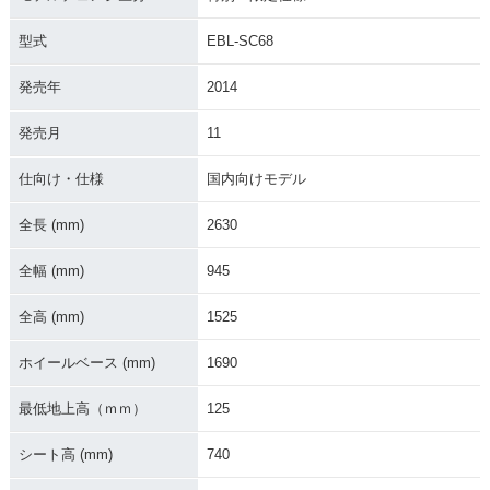
ransmission・カラ
ransmission・カラ
mission・カラーチ
ーチェンジ
ーチェンジ
ェンジ
型式
EBL-SC68
発売年
2014
発売月
11
仕向け・仕様
国内向けモデル
2021年 GOLDWING
2021年 GOLDWING
2020年 GOLDWING
Tour Dual Clutch T
Dual Clutch Trans
Dual Clutch Trans
全長 (mm)
2630
ransmission・マイ
mission・マイナー
mission・マイナー
ナーチェンジ
チェンジ
チェンジ
全幅 (mm)
945
全高 (mm)
1525
ホイールベース (mm)
1690
最低地上高（ｍｍ）
125
2020年 GOLDWIN
2020年 GOLDWING
2020年 GOLDWING
G・マイナーチェン
Tour Dual Clutch T
Tour・マイナーチェ
ジ
ransmission・マイ
ンジ
シート高 (mm)
740
ナーチェンジ