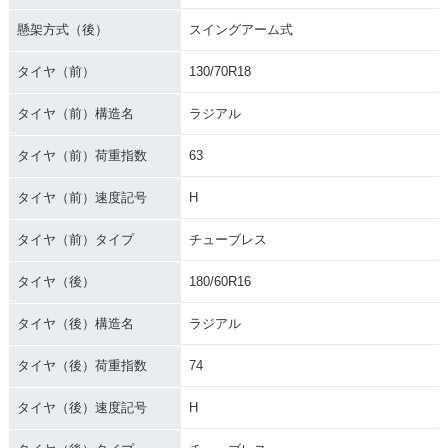
懸架方式（後）
スイングアーム式
タイヤ（前）
130/70R18
タイヤ（前）構造名
ラジアル
1996年 GOLD WIN
1995年 GOLD WIN
1994年 GOLD WIN
G SE・カラーチェン
G SE 20周年記念
G SE・カラーチェン
タイヤ（前）荷重指数
63
ジ
車・特別・限定仕様
ジ
タイヤ（前）速度記号
H
タイヤ（前）タイプ
チューブレス
タイヤ（後）
180/60R16
1993年 GOLD WIN
1992年 GOLD WIN
1991年 GOLD WIN
タイヤ（後）構造名
ラジアル
G SE・カラーチェン
G SE・カラーチェン
G SE 米国生産10周
ジ
ジ
年記念車・特別・限
定仕様
タイヤ（後）荷重指数
74
タイヤ（後）速度記号
H