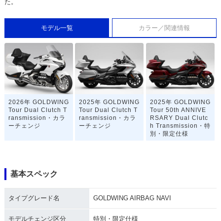
た。
モデル一覧
カラー／関連情報
2026年 GOLDWING
2025年 GOLDWING
2025年 GOLDWING
Tour Dual Clutch T
Tour Dual Clutch T
Tour 50th ANNIVE
ransmission・カラ
ransmission・カラ
RSARY Dual Clutc
ーチェンジ
ーチェンジ
h Transmission・特
別・限定仕様
基本スペック
タイプグレード名
GOLDWING AIRBAG NAVI
2023年 GOLDWING
2022年 GOLDWING
2022年 GOLDWING
Tour Dual Clutch T
Tour Dual Clutch T
Dual Clutch Trans
モデルチェンジ区分
特別・限定仕様