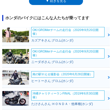
▼ 続きを見る
ルドウイングとして販売されるようになった。輸入、と書いたように、生
産は北米の工場で行われており、ゴールドウイングは、「ホンダオブアメ
リカ」からの輸入車、という扱いだった。それから13年が経った2001年
には、排気量を1,800ccとしたGL1800が登場した。このゴールドウイング
ホンダのバイクにはこんな人たちが乗ってます
には、バガースタイルのF6B（2013年）とマッスルなスタイルの
F6C（2014年）も設定された。なお、2011年からは、熊本工場で生産さ
OKI GROMerチームの走行会（2020年9月20日開
れるようになっていた。2017年になると、次期モデルが東京やミラノの
催）
モーターショーで発表され、2018年4月から新型モデルとして販売が開始
カズアキさん:グロム(ホンダ)
された。GL1000から数えると、6代目のゴールドウイングということにな
る。このモデルから、サドルバックのみを備えたモデルを「ゴールドウイ
ング」とし、サドルバッグとリアトランクを装備したモデルを「ゴールド
OKI GROMerチームの走行会（2020年9月20日開
催）
ウイング ツアー」とした。また、後者には自動変速ができるDCTとエア
バッグを搭載したグレードとして、ゴールドウイング ツアー・デュアル
ニーダボさん:グロム(ホンダ)
クラッチトランスミッション・エアバッグも設定された。アップル社の
「AppleCarPlay」に対応したのも同じタイミングだった。翌2019年モデ
南の駅やえせ撮影会（2020年6月28日開催）
ルでは、サドルバッグのみの「ゴールドウイング」にもDCT搭載モデルが
ヒートーさん:グロム(ホンダ)
追加され、続く2020年モデルでは、左側サドルバッグ内にUSBソケット
が追加され、「ツアー」のサスペンションやDCTモデルのセッティングも
変更された。また、2020年6月から、グーグル社の「Android Auto」にも
沖縄チャリティーランFINAL（2019年6月30日開
対応するためのソフトウェア更新が可能になった。2021年からは、マニ
催）
ュアルミッション車が廃止され、DCTモデルのみとなった。2023年2月に
たけさんさん:ＨＯＮＤＡ・他車種(ホンダ)
は、平成32年（令和2年）排出ガス規制に適合し、サドルバッグ・リアト
ランク装備のゴールドウイング ツアーのみのラインナップとなった。