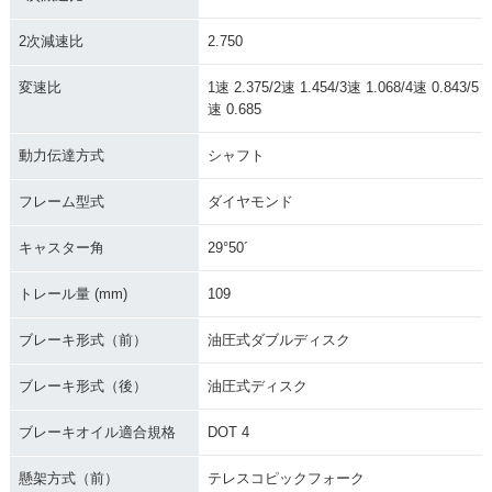
2004年 GOLDWIN
2004年 GOLDWING
2003年 GOLDWIN
2次減速比
2.750
G・カラーチェンジ
US PACKAGE・新
G・カラーチェンジ
登場
変速比
1速 2.375/2速 1.454/3速 1.068/4速 0.843/5
速 0.685
動力伝達方式
シャフト
フレーム型式
ダイヤモンド
2002年 GOLDWIN
2001年 GOLDWIN
2000年 GOLD WIN
キャスター角
29°50´
G・カラーチェンジ
G・フルモデルチェ
G SE・カラーチェン
ンジ
ジ
トレール量 (mm)
109
ブレーキ形式（前）
油圧式ダブルディスク
ブレーキ形式（後）
油圧式ディスク
ブレーキオイル適合規格
DOT 4
1999年 GOLD WIN
1998年 GOLD WIN
1997年 GOLD WIN
G SE・マイナーチェ
G SE・マイナーチェ
G SE・カラーチェン
ンジ
ンジ
ジ
懸架方式（前）
テレスコピックフォーク