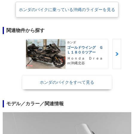
※AT限定の大型二輪免許は、2019年12月1日から施行された道路交通法施
ホンダのバイクに乗っている沖縄のライダーを見る
行令の一部改正に伴い、従来の「総排気量0.650リットル以下」という限
定が撤廃され、排気量の上限なく、クラッチ操作を必要としない車両を運
転することが可能になった。そのため、排気量1,833ccのゴールドウイン
グであっても、DCT搭載モデルならばAT限定大型二輪免許で運転するこ
関連物件から探す
とが可能になった。
ホンダ
ゴールドウイング Ｇ
Ｌ１８００ツアー
Ｈｏｎｄａ Ｄｒｅａ
ｍ沖縄北谷
ホンダのバイクをすべて見る
モデル／カラー／関連情報