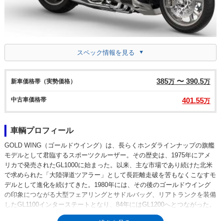
スペック情報を見る
385
〜 390.5
新車価格帯（実勢価格）
万
万
中古車価格帯
401.55
万
車輌プロフィール
GOLD WING（ゴールドウイング）は、長らくホンダラインナップの旗艦
モデルとして君臨するスポーツクルーザー。その歴史は、1975年にアメ
リカで発売されたGL1000に始まった。以来、主な市場であり続けた北米
で求められた「大陸弾道ツアラー」として長距離走破を苦もなくこなすモ
デルとして進化を続けてきた。1980年には、その後のゴールドウイング
の印象につながる大型フェアリングとサドルバッグ、リアトランクを装備
したGL1100インターステートとなり、84年にはGL1200へとつながった。
そして1988年からは、GL1500が日本市場に正式に輸入され、車名もゴー