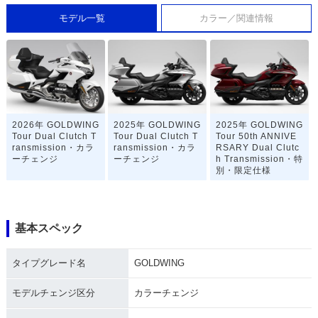
モデル一覧
カラー／関連情報
2026年 GOLDWING
2025年 GOLDWING
2025年 GOLDWING
Tour Dual Clutch T
Tour Dual Clutch T
Tour 50th ANNIVE
ransmission・カラ
ransmission・カラ
RSARY Dual Clutc
ーチェンジ
ーチェンジ
h Transmission・特
別・限定仕様
基本スペック
タイプグレード名
GOLDWING
2023年 GOLDWING
2022年 GOLDWING
2022年 GOLDWING
Tour Dual Clutch T
Tour Dual Clutch T
Dual Clutch Trans
モデルチェンジ区分
カラーチェンジ
ransmission・カラ
ransmission・カラ
mission・カラーチ
ーチェンジ
ーチェンジ
ェンジ