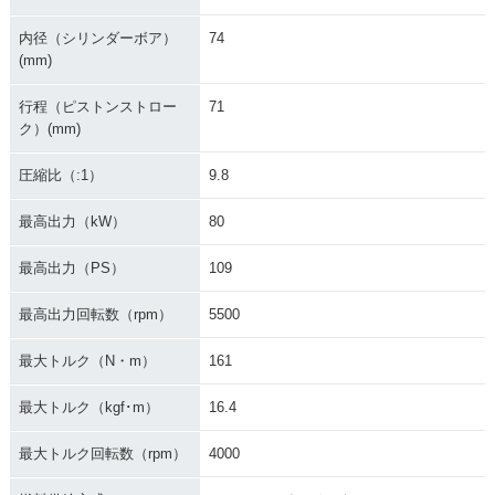
内径（シリンダーボア）
74
2018年 GOLDWIN
2016年 GOLDWIN
2015年 GOLDWIN
(mm)
G・フルモデルチェ
G・カラーチェンジ
G・カラーチェンジ
ンジ
行程（ピストンストロー
71
ク）(mm)
圧縮比（:1）
9.8
最高出力（kW）
80
2014年 GOLDWING
2014年 GOLDWING
2014年 GOLDWING
最高出力（PS）
109
SE AIRBAG NAVI・
SE・特別・限定仕様
AIRBAG NAVI・特
特別・限定仕様
別・限定仕様
最高出力回転数（rpm）
5500
最大トルク（N・m）
161
最大トルク（kgf･m）
16.4
最大トルク回転数（rpm）
4000
2014年 GOLDWIN
2013年 GOLDWING
2013年 GOLDWIN
G・特別・限定仕様
AIRBAG NAVI・カ
G・カラーチェンジ