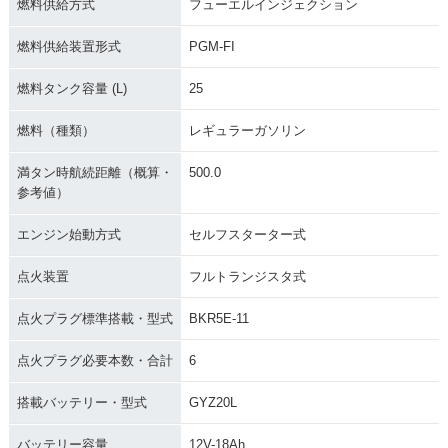
ラーチェンジ
燃料供給方式
フューエルインジェクション
燃料供給装置形式
PGM-FI
燃料タンク容量 (L)
25
燃料（種類）
レギュラーガソリン
2012年 GOLDWING
2012年 GOLDWIN
2011年 GOLDWING
AIRBAG NAVI・カ
G・カラーチェンジ
AIRBAG NAVI・マ
満タン時航続距離（概算・
500.0
ラーチェンジ
イナーチェンジ
参考値）
エンジン始動方式
セルフスターター式
点火装置
フルトランジスタ式
点火プラグ標準搭載・型式
BKR5E-11
2011年 GOLDWIN
2009年 GOLDWING
2009年 GOLDWIN
G・マイナーチェン
AIRBAG NAVI・マ
G・マイナーチェン
点火プラグ必要本数・合計
6
ジ
イナーチェンジ
ジ
搭載バッテリー・型式
GYZ20L
バッテリー容量
12V-18Ah