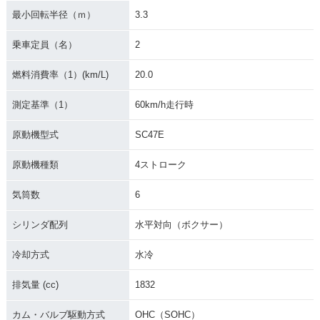
最小回転半径（ｍ）
3.3
乗車定員（名）
2
2019年 GOLDWING
2019年 GOLDWING
2019年 GOLDWING
燃料消費率（1）(km/L)
20.0
Tour Dual Clutch T
Tour・カラーチェン
Dual Clutch Trans
ransmission・カラ
ジ
mission・追加
ーチェンジ
測定基準（1）
60km/h走行時
原動機型式
SC47E
原動機種類
4ストローク
気筒数
6
2019年 GOLDWIN
2018年 GOLDWING
2018年 GOLDWING
G・カラーチェンジ
Tour Dual Clutch T
Tour・フルモデルチ
シリンダ配列
水平対向（ボクサー）
ransmission・フル
ェンジ
モデルチェンジ
冷却方式
水冷
排気量 (cc)
1832
カム・バルブ駆動方式
OHC（SOHC）