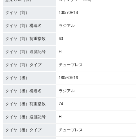
タイヤ（前）
130/70R18
タイヤ（前）構造名
ラジアル
1996年 GOLD WIN
1995年 GOLD WIN
1994年 GOLD WIN
G SE・カラーチェン
G SE 20周年記念
G SE・カラーチェン
タイヤ（前）荷重指数
63
ジ
車・特別・限定仕様
ジ
タイヤ（前）速度記号
H
タイヤ（前）タイプ
チューブレス
タイヤ（後）
180/60R16
1993年 GOLD WIN
1992年 GOLD WIN
1991年 GOLD WIN
タイヤ（後）構造名
ラジアル
G SE・カラーチェン
G SE・カラーチェン
G SE 米国生産10周
ジ
ジ
年記念車・特別・限
定仕様
タイヤ（後）荷重指数
74
タイヤ（後）速度記号
H
タイヤ（後）タイプ
チューブレス