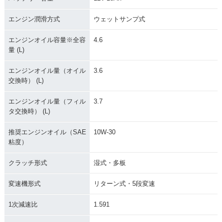
エンジン潤滑方式
ウェットサンプ式
2008年 GOLDWING
2008年 GOLDWIN
2007年 GOLDWING
エンジンオイル容量※全容
4.6
AIRBAG NAVI・新
G・カラーチェンジ
AIRBAG・新登場
量 (L)
登場
エンジンオイル量（オイル
3.6
交換時） (L)
エンジンオイル量（フィル
3.7
タ交換時） (L)
2007年 GOLDWIN
2006年 GOLDWIN
2005年 GOLDWING
推奨エンジンオイル（SAE
10W-30
G・カラーチェンジ
G・マイナーチェン
30周年記念モデル・
粘度）
ジ
特別・限定仕様
クラッチ形式
湿式・多板
変速機形式
リターン式・5段変速
1次減速比
1.591
2004年 GOLDWIN
2004年 GOLDWING
2003年 GOLDWIN