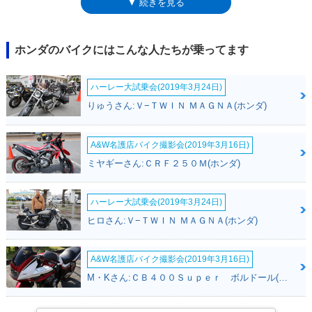
▼ 続きを見る
ルドウイングとして販売されるようになった。輸入、と書いたように、生
産は北米の工場で行われており、ゴールドウイングは、「ホンダオブアメ
リカ」からの輸入車、という扱いだった。それから13年が経った2001年
には、排気量を1,800ccとしたGL1800が登場した。このゴールドウイング
ホンダのバイクにはこんな人たちが乗ってます
には、バガースタイルのF6B（2013年）とマッスルなスタイルの
F6C（2014年）も設定された。なお、2011年からは、熊本工場で生産さ
ハーレー大試乗会(2019年3月24日)
れるようになっていた。2017年になると、次期モデルが東京やミラノの
モーターショーで発表され、2018年4月から新型モデルとして販売が開始
りゅうさん:Ｖ−ＴＷＩＮ ＭＡＧＮＡ(ホンダ)
された。GL1000から数えると、6代目のゴールドウイングということにな
る。このモデルから、サドルバックのみを備えたモデルを「ゴールドウイ
ング」とし、サドルバッグとリアトランクを装備したモデルを「ゴールド
A&W名護店バイク撮影会(2019年3月16日)
ウイング ツアー」とした。また、後者には自動変速ができるDCTとエア
ミヤギーさん:ＣＲＦ２５０Ｍ(ホンダ)
バッグを搭載したグレードとして、ゴールドウイング ツアー・デュアル
クラッチトランスミッション・エアバッグも設定された。アップル社の
「AppleCarPlay」に対応したのも同じタイミングだった。翌2019年モデ
ハーレー大試乗会(2019年3月24日)
ルでは、サドルバッグのみの「ゴールドウイング」にもDCT搭載モデルが
ヒロさん:Ｖ−ＴＷＩＮ ＭＡＧＮＡ(ホンダ)
追加され、続く2020年モデルでは、左側サドルバッグ内にUSBソケット
が追加され、「ツアー」のサスペンションやDCTモデルのセッティングも
変更された。また、2020年6月から、グーグル社の「Android Auto」にも
A&W名護店バイク撮影会(2019年3月16日)
対応するためのソフトウェア更新が可能になった。2021年からは、マニ
M・Kさん:ＣＢ４００Ｓｕｐｅｒ ボルドール(ホンダ)
ュアルミッション車が廃止され、DCTモデルのみとなった。2023年2月に
は、平成32年（令和2年）排出ガス規制に適合し、サドルバッグ・リアト
ランク装備のゴールドウイング ツアーのみのラインナップとなった。