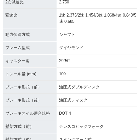
2次減速比
2.750
G・カラーチェンジ
US PACKAGE・新
G・カラーチェンジ
登場
変速比
1速 2.375/2速 1.454/3速 1.068/4速 0.843/5
速 0.685
動力伝達方式
シャフト
フレーム型式
ダイヤモンド
2002年 GOLDWIN
2001年 GOLDWIN
2000年 GOLD WIN
キャスター角
29°50´
G・カラーチェンジ
G・フルモデルチェ
G SE・カラーチェン
ンジ
ジ
トレール量 (mm)
109
ブレーキ形式（前）
油圧式ダブルディスク
ブレーキ形式（後）
油圧式ディスク
ブレーキオイル適合規格
DOT 4
1999年 GOLD WIN
1998年 GOLD WIN
1997年 GOLD WIN
G SE・マイナーチェ
G SE・マイナーチェ
G SE・カラーチェン
ンジ
ンジ
ジ
懸架方式（前）
テレスコピックフォーク
懸架方式（後）
スイングアーム式