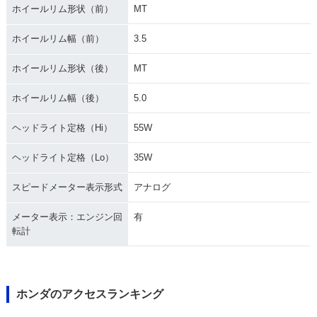
ホイールリム形状（前）
MT
1990年 GOLD WIN
1989年 GOLDWIN
1988年 GOLDWIN
G SE・マイナーチェ
G・マイナーチェン
G・新登場
ホイールリム幅（前）
3.5
ンジ
ジ
ホイールリム形状（後）
MT
ホイールリム幅（後）
5.0
ヘッドライト定格（Hi）
55W
ヘッドライト定格（Lo）
35W
スピードメーター表示形式
アナログ
メーター表示：エンジン回
有
転計
ホンダのアクセスランキング