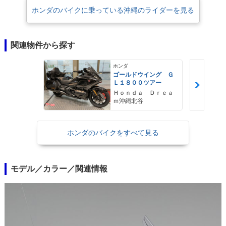
※AT限定の大型二輪免許は、2019年12月1日から施行された道路交通法施
ホンダのバイクに乗っている沖縄のライダーを見る
行令の一部改正に伴い、従来の「総排気量0.650リットル以下」という限
定が撤廃され、排気量の上限なく、クラッチ操作を必要としない車両を運
転することが可能になった。そのため、排気量1,833ccのゴールドウイン
関連物件から探す
グであっても、DCT搭載モデルならばAT限定大型二輪免許で運転するこ
とが可能になった。
ホンダ
ゴールドウイング Ｇ
Ｌ１８００ツアー
Ｈｏｎｄａ Ｄｒｅａ
ｍ沖縄北谷
ホンダのバイクをすべて見る
モデル／カラー／関連情報