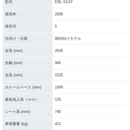
型式
EBL-SC47
発売年
2008
発売月
5
仕向け・仕様
国内向けモデル
2021年 GOLDWING
2021年 GOLDWING
2020年 GOLDWING
Tour Dual Clutch T
Dual Clutch Trans
Dual Clutch Trans
全長 (mm)
2635
ransmission・マイ
mission・マイナー
mission・マイナー
ナーチェンジ
チェンジ
チェンジ
全幅 (mm)
945
全高 (mm)
1525
ホイールベース (mm)
1690
最低地上高（ｍｍ）
125
2020年 GOLDWIN
2020年 GOLDWING
2020年 GOLDWING
G・マイナーチェン
Tour Dual Clutch T
Tour・マイナーチェ
ジ
ransmission・マイ
ンジ
シート高 (mm)
740
ナーチェンジ
車両重量 (kg)
421