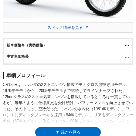
スペック情報を見る
- -
新車価格帯（実勢価格）
中古車価格帯
- -
車輌プロフィール
CR125Rは、ホンダの2ストエンジン搭載のモトクロス競技専用モデル。
1979年モデルから、2005年モデルまで継続してラインナップされた。
125ccクラスの2スト単気筒エンジンを搭載しているところは一貫してい
るが、毎年のように仕様変更を受け続け、パフォーマンスを向上させてい
った。その中には、空冷だったエンジンの水冷化（1981年モデル）、フ
ロントにディスクブレーキを採用（84年モデル）、リアもディスクブレー
キ化（87年モデル）、倒立フォーク（90年モデル）、アルミツインチュ
ーブフレーム採用と5速ミッション化（98年モデル）など数々のトピック
▼ 続きを見る
スが存在した。前身モデルは、エルシノアCR125M（1970年-）で、後継