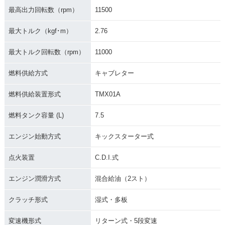
最高出力回転数（rpm）
11500
最大トルク（kgf･m）
2.76
最大トルク回転数（rpm）
11000
1981年 CR125R・
1980年 CR125R・
1979年 CR125R・
マイナーチェンジ
マイナーチェンジ
新登場
燃料供給方式
キャブレター
燃料供給装置形式
TMX01A
燃料タンク容量 (L)
7.5
エンジン始動方式
キックスターター式
点火装置
C.D.I.式
エンジン潤滑方式
混合給油（2スト）
クラッチ形式
湿式・多板
変速機形式
リターン式・5段変速