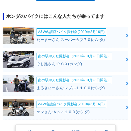
モデルは、CRF250R（2004年-）。CRF250Rは4スト250ccながら、モト
クロスレースの出場規則上では、2スト125ccと同クラスにあたるので、
後継モデルとして差し支えなかった。※CR125Rは競技専用車であり、ナ
ホンダのバイクにはこんな人たちが乗ってます
ンバーを取得して公道を走行することはできない。
A&W名護店バイク撮影会(2019年3月16日)
たーまーさん:スーパーカブ７０(ホンダ)
南の駅やえせ撮影会（2021年10月23日開催）
ぐし拠さん:ＰＣＸ(ホンダ)
南の駅やえせ撮影会（2021年10月23日開催）
まるきゅーさん:レブル１１００(ホンダ)
A&W名護店バイク撮影会(2019年3月16日)
ケンさん:Ａｐｅ１００(ホンダ)