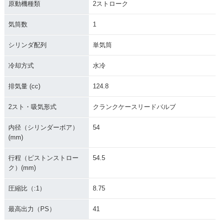
原動機種類
2ストローク
気筒数
1
1990年 CR125R・
1989年 CR125R・
1988年 CR125R・
マイナーチェンジ
マイナーチェンジ
マイナーチェンジ
シリンダ配列
単気筒
冷却方式
水冷
排気量 (cc)
124.8
2スト・吸気形式
クランクケースリードバルブ
1987年 CR125R・
1986年 CR125R・
1985年 CR125R・
マイナーチェンジ
マイナーチェンジ
マイナーチェンジ
内径（シリンダーボア）
54
(mm)
行程（ピストンストロー
54.5
ク）(mm)
圧縮比（:1）
8.75
1984年 CR125R・
1983年 CR125R・
1982年 CR125R・
マイナーチェンジ
マイナーチェンジ
マイナーチェンジ
最高出力（PS）
41